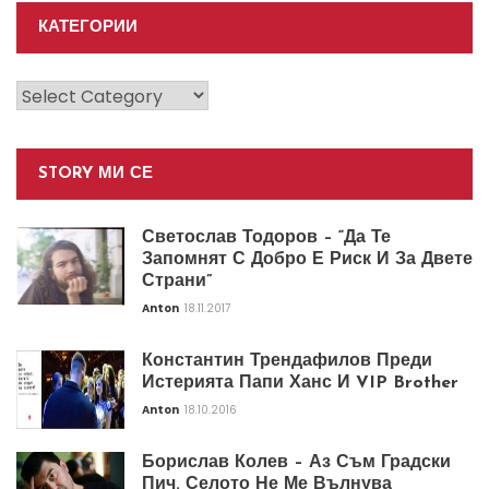
КАТЕГОРИИ
Категории
STORY МИ СЕ
Светослав Тодоров – “Да Те
Запомнят С Добро Е Риск И За Двете
Страни”
Anton
18.11.2017
Константин Трендафилов Преди
Истерията Папи Ханс И VIP Brother
Anton
18.10.2016
Борислав Колев – Аз Съм Градски
Пич. Селото Не Ме Вълнува