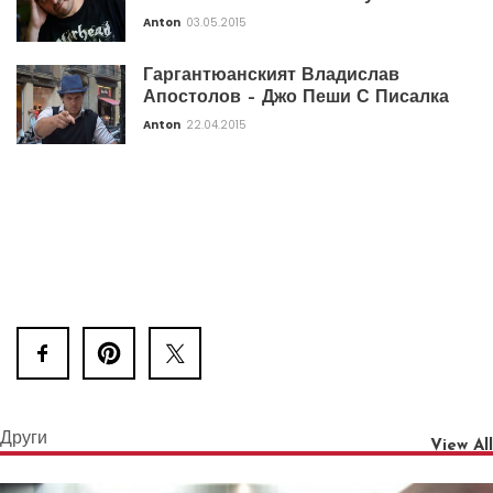
Anton
03.05.2015
Гаргантюанският Владислав
Апостолов – Джо Пеши С Писалка
Anton
22.04.2015
Други
View All