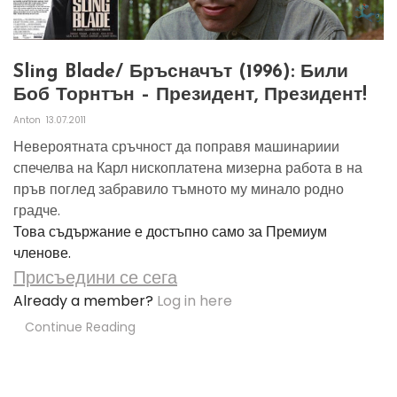
Sling Blade/ Бръсначът (1996): Били
Боб Торнтън – Президент, Президент!
Anton
13.07.2011
Невероятната сръчност да поправя машинариии
спечелва на Карл нископлатена мизерна работа в на
пръв поглед забравило тъмното му минало родно
градче.
Това съдържание е достъпно само за Премиум
членове.
Присъедини се сега
Already a member?
Log in here
Continue Reading