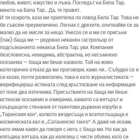
любов, живот, изкуство и лъжа. Погледът на Бела Тар,
киното на Бела Тар… Да, те правят.
И ти осиротя, каза ми приятелка по повод Бела Тар. Това не
бе съвсем преувеличено. Легнах с дрехите, опитвайки се за
малко да не мисля за нищо. Унесох се и ми се присъни
(пак) баща ми — редовно неканен гастрольор от
подсъзнанието; никакъв Бела Тар, уви. Компания
безсловесна, невидима, абстрактна, но несъмнено
осезаема — баща ми беше наоколо. Той на живо
категорично отказа да ми проговори, камо ли… Събудих се и
си казах, почти развеселен, това е като журналистиката —
верифицираш истината след кръстосване на информация
от поне два източника. Присъствието на баща ми беше
истински осезаемо и измеримо, каквито са вятърът и
скърцащите стенания от паянтови дървени коруби в
„Торинския кон“, колкото вездесъща и всепоглъщаща е
космическата кал в „Сатанинско танго“. А даже не искам,
нито имам какво да говоря с него, с баща ми. Но как да
изпъдиш вятъра, как да излезеш с чисти обувки, като си