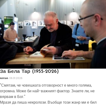
За Бела Тар (1955-2026)
Anton
06.01.2026
"Смятам, че човешката отговорност е много голяма,
огромна. Може би най-важният фактор. Знаете ли, не
вярвам в Бог."
Мразя да пиша некролози. Въобще този жанр ми е бил