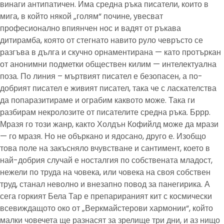
винаги антипатичен. Има средна ръка писатели, които в
мига, в който някой „голям“ почине, увесват
професионално впиянчен нос и вадят от ръкава
дитирамба, която от стегнато навито руло чевръсто се
разгъва в дълга и скучно орнаментирана — като протъркан
от анонимни подметки обществен килим — интелектуална
поза. По линия – мъртвият писател е безопасен, а по-
добрият писател е живият писател, така че с ласкателства
да попаразитираме и ограбим каквото може. Така ги
разбирам некролозите от писателите средна ръка. Бррр.
Мразя го този жанр, както Холдън Кофийлд може да мрази
— го мразя. Но не объркано и ядосано, друго е. Изобщо
това поле на закъсняло вчувстване и сантимент, което в
най-добрия случай е носталгия по собствената младост,
нежели по труда на човека, или човека на своя собствен
труд, станал неволно и внезапно повод за панегирика. А
сега горкият Бела Тар е препарираният кит с космически
всевиждащото око от „Веркмайстерови хармонии“, който
малки човечета ще разнасят за зрелище три дни, и аз нищо