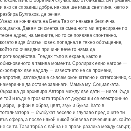
спокойствие. В обратния случай, ако откликваш, си призван,
и ако се справиш добре, накрая ще имаш светлина, както я
разбира Булгаков, да речем.
Узнах за кончината на Бела Тар от някаква безлична
социалка. Давам си сметка за смешното ми агресиране по
техен адрес, на медиите, но то се появява спонтанно,
когато видя близък човек, попаднал в тяхно обръщение,
който по очевидни причини вече го няма да
противодейства. Гледах тъпо в екрана, както е
обикновеното в такива моменти. Сролирах едно нагоре —
скролирах две надолу — известието не се промени,
напротив, изглеждаше съвсем окончателно и категорично, с
намерение да остане завинаги. Мамка му. Социалката,
бързаща да архивира Автора между две дати — него! Къде
е той и къде е грозната торба от джуркащи се електроннно
цифри, цифри в образ, цвят, звук и буква. Като в
тотализатора — бълбукат весело и глупаво пред очите ти
във сфера, а после някой никой обявява печелившия, който
не си ти. Тази торба с лайна не прави разлика между смърт,