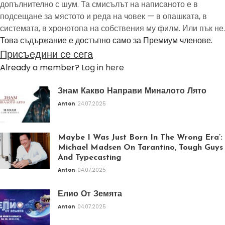
допълнително с шум. Та смисълът на написаното е в
подсещане за мястото и реда на човек — в опашката, в
системата, в хронотопа на собствения му филм. Или пък не.
Това съдържание е достъпно само за Премиум членове.
Присъедини се сега
Already a member?
Log in here
Знам Какво Направи Миналото Лято
Anton
24.07.2025
Maybe I Was Just Born In The Wrong Era’:
Michael Madsen On Tarantino, Tough Guys
And Typecasting
Anton
04.07.2025
Елио От Земята
Anton
04.07.2025