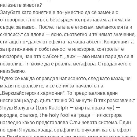
нагазил в живота?
Загубата като понятие е по-уместно да се замени с
отговорност, но пък е безсърдечно, признавам, а няма ли
сърце, за какво… После, тъгата е егоизъм, меланхолията и
скепсисът са ялови — ясно, съответно и те нямат значение,
стигащо по-далеч от ефекта на чаша абсент. Концепцията
за притежание и собственост е илюзорна, контролът е
илюзорен, чашата с абсент…, виж — ако имаш пари да си я
позволиш, тя може да е реална метафора. Страданието е
неизбежно.
Чудех се как да оправдая написаното, след като казах, че
мразя некролозите, и се сетих за началото на
„Веркмайстерски хармонии“. То представлява един
неспиращ кадър, дълъг точно 20 минути. В тях разказвачът
Януш Валушка (Lars Rudolph — мир на праха му) —
юродив, сталкер, the holy fool на града — илюстрира
нагледно какво представлява Слънчевата система. Един
по един Янушка хваща оръфаните, очукани, като в офорт