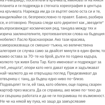
на Рембрандт, посетители в кръчмата, именова ги на някоя
планета и ги подрежда в стегната хореография в центъра
на кръчмата. Нарежда им да се въртят около оста си и те,
кандилкайки се, безпрекословно го правят. Бавно, разбира
се, и отговорно. Янушка следи като диригент как „звездите“
възпроизвеждат космическия ред, танцува между тях и
изрича заклинателните, протоевангелски слова на бъдещия
нобелист Ласло Краснахоркаи. Ако тази красива,
саморазказваща се смешно-тъжна, но величествена
алегория се случва само за двайсет минути в един филм, то
какво остава за 70-те на брой, дълги по година кадъра,
колкото тук живя Бела Тар. Като именоват и подреждат за
теб „нещата“, опори като него дават кураж и задължават
най-малкото да не отвръщаш поглед. Предизвикват да
отвърнеш с танц, да бъдеш едно ниво по-близо.
Подхвърлят ти ги, ей така, като обелен, още парещ сварен
картоф през масата. Да се справиш, ако може по-тихо да
си свършиш работата и да не ги посрамваш по възможност.
Не че на някой му пука, но защо да замърсяваме