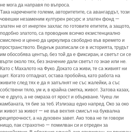
не мога да направя по въпроса.
Така наречените големи, авторитетите, са авангардът, този
човешки незаменим културен ресурс и златен фонд —
златен не от инертен захлас по готовите епитети, а защото,
подобно златото, са проводник всичко екзистенциално
смислено и ценно да циркулира свободно във времето и
пространството. Веднъж разписали се в историята, трудът
им обособява център, без той да е фиксиран, и светът си се
върти около тях, без значение дали светът го знае или не.
Като с Махалото на Фуко. Докато са живи, те са живият ни
щит. Когато отпаднат, остава пробойна, като работа на
живите след тях е да я запълнят не със жалейки, а със
собствени тяло, ум и, в крайна сметка, живот. Затова казах,
че е друго, а не омраза от ярост и объркване. Чуеш ли
камбаната, тя бие за теб. Излизаш едно напред. Око за око
и живот за живот — не във вехтия смисъл на буквална
реципрочност, а на духовен завет. Ако това не ти говори
нищо, пак страхотно — помилван си и отреден за