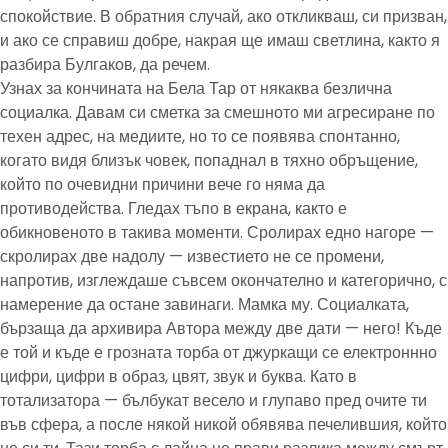
спокойствие. В обратния случай, ако откликваш, си призван,
и ако се справиш добре, накрая ще имаш светлина, както я
разбира Булгаков, да речем.
Узнах за кончината на Бела Тар от някаква безлична
социалка. Давам си сметка за смешното ми агресиране по
техен адрес, на медиите, но то се появява спонтанно,
когато видя близък човек, попаднал в тяхно обръщение,
който по очевидни причини вече го няма да
противодейства. Гледах тъпо в екрана, както е
обикновеното в такива моменти. Сролирах едно нагоре —
скролирах две надолу — известието не се промени,
напротив, изглеждаше съвсем окончателно и категорично, с
намерение да остане завинаги. Мамка му. Социалката,
бързаща да архивира Автора между две дати — него! Къде
е той и къде е грозната торба от джуркащи се електроннно
цифри, цифри в образ, цвят, звук и буква. Като в
тотализатора — бълбукат весело и глупаво пред очите ти
във сфера, а после някой никой обявява печелившия, който