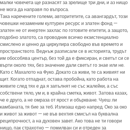
малки човечета ще разнасят за зрелище три дни, и аз нищо
не мога да направя по въпроса.
Така наречените големи, авторитетите, са авангардът, този
човешки незаменим културен ресурс и златен фонд —
златен не от инертен захлас по готовите епитети, а защото,
подобно златото, са проводник всичко екзистенциално
смислено и ценно да циркулира свободно във времето и
пространството. Веднъж разписали се в историята, трудът
им обособява център, без той да е фиксиран, и светът си се
върти около тях, без значение дали светът го знае или не.
Като с Махалото на Фуко. Докато са живи, те са живият ни
щит. Когато отпаднат, остава пробойна, като работа на
живите след тях е да я запълнят не със жалейки, а със
собствени тяло, ум и, в крайна сметка, живот. Затова казах,
че е друго, а не омраза от ярост и объркване. Чуеш ли
камбаната, тя бие за теб. Излизаш едно напред. Око за око
и живот за живот — не във вехтия смисъл на буквална
реципрочност, а на духовен завет. Ако това не ти говори
нищо, пак страхотно — помилван си и отреден за