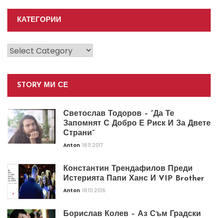
КАТЕГОРИИ
Категории
STORY МИ СЕ
Светослав Тодоров – “Да Те
Запомнят С Добро Е Риск И За Двете
Страни”
Anton
18.11.2017
Константин Трендафилов Преди
Истерията Папи Ханс И VIP Brother
Anton
18.10.2016
Борислав Колев – Аз Съм Градски