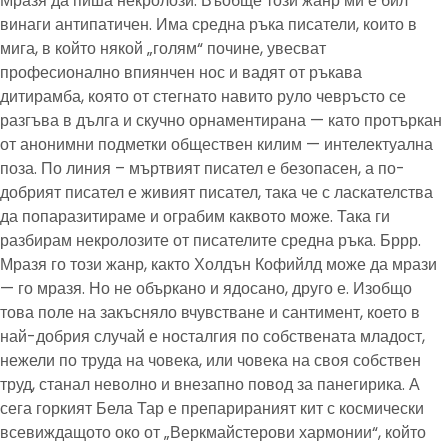
Мразя да пиша некролози. Въобще този жанр ми е бил
винаги антипатичен. Има средна ръка писатели, които в
мига, в който някой „голям“ почине, увесват
професионално впиянчен нос и вадят от ръкава
дитирамба, която от стегнато навито руло чевръсто се
разгъва в дълга и скучно орнаментирана — като протъркан
от анонимни подметки обществен килим — интелектуална
поза. По линия – мъртвият писател е безопасен, а по-
добрият писател е живият писател, така че с ласкателства
да попаразитираме и ограбим каквото може. Така ги
разбирам некролозите от писателите средна ръка. Бррр.
Мразя го този жанр, както Холдън Кофийлд може да мрази
— го мразя. Но не объркано и ядосано, друго е. Изобщо
това поле на закъсняло вчувстване и сантимент, което в
най-добрия случай е носталгия по собствената младост,
нежели по труда на човека, или човека на своя собствен
труд, станал неволно и внезапно повод за панегирика. А
сега горкият Бела Тар е препарираният кит с космически
всевиждащото око от „Веркмайстерови хармонии“, който