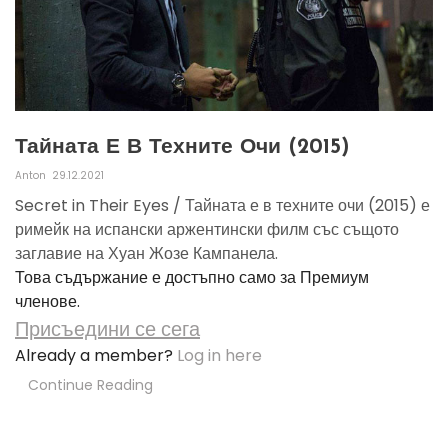
Тайната Е В Техните Очи (2015)
Anton
29.12.2021
Secret in Their Eyes / Тайната е в техните очи (2015) е
римейк на испански аржентински филм със същото
заглавие на Хуан Жозе Кампанела.
Това съдържание е достъпно само за Премиум
членове.
Присъедини се сега
Already a member?
Log in here
Continue Reading