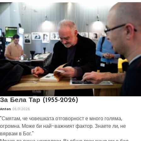
За Бела Тар (1955-2026)
Anton
06.01.2026
"Смятам, че човешката отговорност е много голяма,
огромна. Може би най-важният фактор. Знаете ли, не
вярвам в Бог."