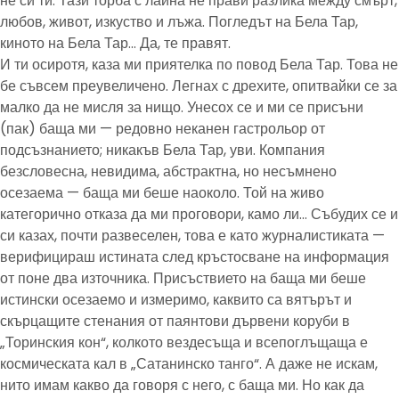
не си ти. Тази торба с лайна не прави разлика между смърт,
любов, живот, изкуство и лъжа. Погледът на Бела Тар,
киното на Бела Тар… Да, те правят.
И ти осиротя, каза ми приятелка по повод Бела Тар. Това не
бе съвсем преувеличено. Легнах с дрехите, опитвайки се за
малко да не мисля за нищо. Унесох се и ми се присъни
(пак) баща ми — редовно неканен гастрольор от
подсъзнанието; никакъв Бела Тар, уви. Компания
безсловесна, невидима, абстрактна, но несъмнено
осезаема — баща ми беше наоколо. Той на живо
категорично отказа да ми проговори, камо ли… Събудих се и
си казах, почти развеселен, това е като журналистиката —
верифицираш истината след кръстосване на информация
от поне два източника. Присъствието на баща ми беше
истински осезаемо и измеримо, каквито са вятърът и
скърцащите стенания от паянтови дървени коруби в
„Торинския кон“, колкото вездесъща и всепоглъщаща е
космическата кал в „Сатанинско танго“. А даже не искам,
нито имам какво да говоря с него, с баща ми. Но как да