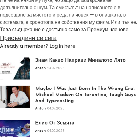
Не че на някой му пука, но защо да замърсяваме
допълнително с шум. Та смисълът на написаното е в
подсещане за мястото и реда на човек — в опашката, в
системата, в хронотопа на собствения му филм. Или пък не.
Това съдържание е достъпно само за Премиум членове.
Присъедини се сега
Already a member?
Log in here
Знам Какво Направи Миналото Лято
Anton
24.07.2025
Maybe I Was Just Born In The Wrong Era’:
Michael Madsen On Tarantino, Tough Guys
And Typecasting
Anton
04.07.2025
Елио От Земята
Anton
04.07.2025