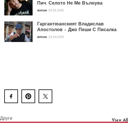
Пич. Селото Не Ме Вълнува
Anton
03.05.2015
Гаргантюанският Владислав
Апостолов – Джо Пеши С Писалка
Anton
22.04.2015
Други
View All