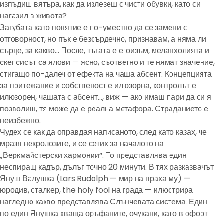
изпъдиш вятъра, как да излезеш с чисти обувки, като си
нагазил в живота?
Загубата като понятие е по-уместно да се замени с
отговорност, но пък е безсърдечно, признавам, а няма ли
сърце, за какво… После, тъгата е егоизъм, меланхолията и
скепсисът са ялови — ясно, съответно и те нямат значение,
стигащо по-далеч от ефекта на чаша абсент. Концепцията
за притежание и собственост е илюзорна, контролът е
илюзорен, чашата с абсент…, виж — ако имаш пари да си я
позволиш, тя може да е реална метафора. Страданието е
неизбежно.
Чудех се как да оправдая написаното, след като казах, че
мразя некролозите, и се сетих за началото на
„Веркмайстерски хармонии“. То представлява един
неспиращ кадър, дълъг точно 20 минути. В тях разказвачът
Януш Валушка (Lars Rudolph — мир на праха му) —
юродив, сталкер, the holy fool на града — илюстрира
нагледно какво представлява Слънчевата система. Един
по един Янушка хваща оръфаните, очукани, като в офорт