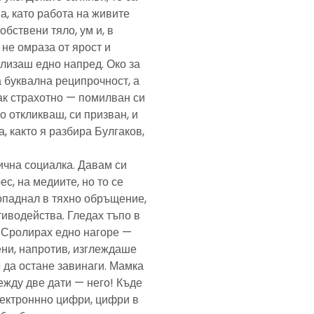
а, като работа на живите
обствени тяло, ум и, в
а не омраза от ярост и
злизаш едно напред. Око за
а буквална реципрочност, а
пак страхотно — помилван си
о откликваш, си призван, и
, както я разбира Булгаков,
лична социалка. Давам си
с, на медиите, но то се
попаднал в тяхно обръщение,
тиводейства. Гледах тъпо в
. Сролирах едно нагоре —
ени, напротив, изглеждаше
 да остане завинаги. Мамка
ежду две дати — него! Къде
електроннно цифри, цифри в