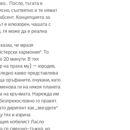
кво… После, тъгата е
ясно, съответно и те нямат
абсент. Концепцията за
т е илюзорен, чашата с
, тя може да е реална
казах, че мразя
йстерски хармонии“. То
 20 минути. В тях
р на праха му) — юродив,
агледно какво представлява
а оръфаните, очукани, като
именова ги на някоя планета
ра на кръчмата. Нарежда им
, безпрекословно го правят.
ато диригент как „звездите“
у тях и изрича
ещия нобелист Ласло
ща се смешно-тъжна, но