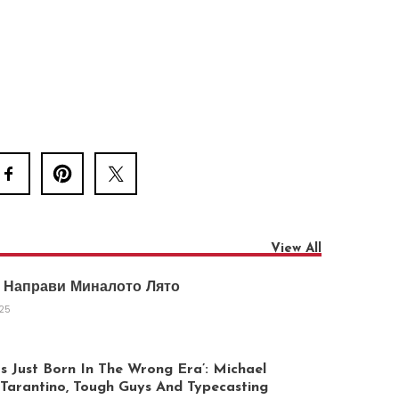
View All
 Направи Миналото Лято
025
 Just Born In The Wrong Era’: Michael
arantino, Tough Guys And Typecasting