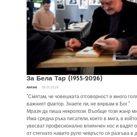
За Бела Тар (1955-2026)
Anton
06.01.2026
"Смятам, че човешката отговорност е много гол
важният фактор. Знаете ли, не вярвам в Бог."
Мразя да пиша некролози. Въобще този жанр ми
Има средна ръка писатели, които в мига, в който
увесват професионално впиянчен нос и вадят о
от стегнато навито руло чевръсто се разгъва в 