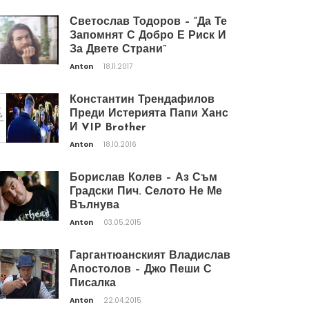
Светослав Тодоров – “Да Те
Запомнят С Добро Е Риск И
За Двете Страни”
Anton
18.11.2017
Константин Трендафилов
Преди Истерията Папи Ханс
И VIP Brother
Anton
18.10.2016
Борислав Колев – Аз Съм
Градски Пич. Селото Не Ме
Вълнува
Anton
03.05.2015
Гаргантюанският Владислав
Апостолов – Джо Пеши С
Писалка
Anton
22.04.2015