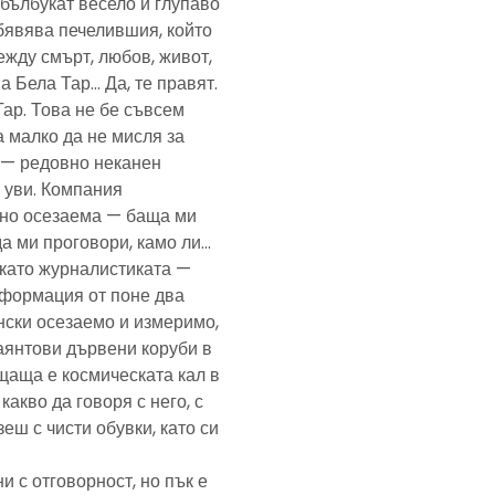
— бълбукат весело и глупаво
обявява печелившия, който
ежду смърт, любов, живот,
а Бела Тар… Да, те правят.
Тар. Това не бе съвсем
а малко да не мисля за
и — редовно неканен
, уви. Компания
ено осезаема — баща ми
да ми проговори, камо ли…
е като журналистиката —
формация от поне два
нски осезаемо и измеримо,
аянтови дървени коруби в
щаща е космическата кал в
какво да говоря с него, с
еш с чисти обувки, като си
и с отговорност, но пък е