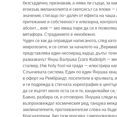
безсърдечно, признавам, а няма ли сърце, за ка
егоизъм, меланхолията и скепсисът са ялови — 
значение, стигащо по-далеч от ефекта на чаша 
притежание и собственост е илюзорна, контролъ
абсент…, виж — ако имаш пари да си я позволиш
метафора. Страданието е неизбежно.
Чудех се как да оправдая написаното, след като 
некролозите, и се сетих за началото на „Веркма
представлява един неспиращ кадър, дълъг точно
разказвачът Януш Валушка (Lars Rudolph — ми
сталкер, the holy fool на града — илюстрира н
Слънчевата система. Един по един Янушка хващ
в офорт на Рембрандт, посетители в кръчмата, 
и ги подрежда в стегната хореография в центъ
да се въртят около оста си и те, кандилкайки се
Бавно, разбира се, и отговорно. Янушка следи к
възпроизвеждат космическия ред, танцува межд
заклинателните, протоевангелски слова на бъд
Краснахоркаи. Ако тази красива, саморазказва