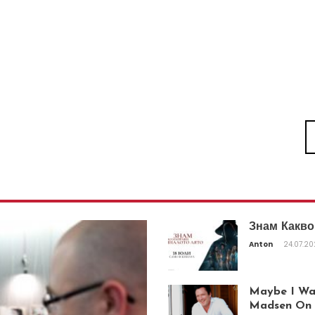
Знам Какво
Anton
24.07.2
Maybe I Was
Madsen On T