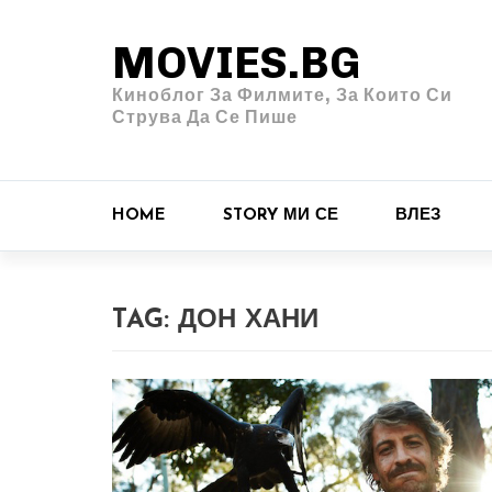
MOVIES.BG
Киноблог За Филмите, За Които Си
Струва Да Се Пише
HOME
STORY МИ СЕ
ВЛЕЗ
TAG:
ДОН ХАНИ