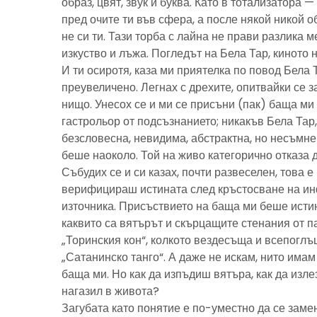
образ, цвят, звук и буква. Като в тотализатора 
пред очите ти във сфера, а после някой никой 
не си ти. Тази торба с лайна не прави разлика м
изкуство и лъжа. Погледът на Бела Тар, киното н
И ти осиротя, каза ми приятелка по повод Бела 
преувеличено. Легнах с дрехите, опитвайки се з
нищо. Унесох се и ми се присъни (пак) баща м
гастрольор от подсъзнанието; никакъв Бела Тар
безсловесна, невидима, абстрактна, но несъмн
беше наоколо. Той на живо категорично отказа 
Събудих се и си казах, почти развеселен, това 
верифицираш истината след кръстосване на ин
източника. Присъствието на баща ми беше исти
каквито са вятърът и скърцащите стенания от п
„Торинския кон“, колкото вездесъща и всепоглъ
„Сатанинско танго“. А даже не искам, нито имам 
баща ми. Но как да изпъдиш вятъра, как да излез
нагазил в живота?
Загубата като понятие е по-уместно да се замен