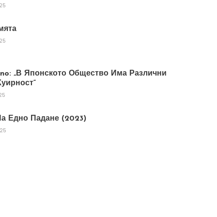
025
мята
025
tano: „В Японското Общество Има Различни
уирност“
25
а Едно Падане (2023)
025