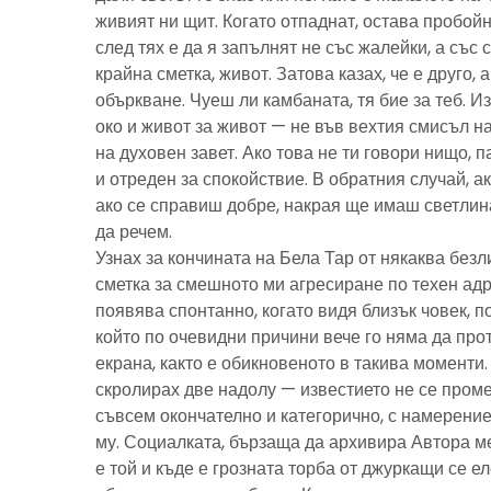
живият ни щит. Когато отпаднат, остава пробойн
след тях е да я запълнят не със жалейки, а със с
крайна сметка, живот. Затова казах, че е друго, 
объркване. Чуеш ли камбаната, тя бие за теб. И
око и живот за живот — не във вехтия смисъл н
на духовен завет. Ако това не ти говори нищо, 
и отреден за спокойствие. В обратния случай, ак
ако се справиш добре, накрая ще имаш светлина
да речем.
Узнах за кончината на Бела Тар от някаква без
сметка за смешното ми агресиране по техен адре
появява спонтанно, когато видя близък човек, 
който по очевидни причини вече го няма да про
екрана, както е обикновеното в такива моменти
скролирах две надолу — известието не се пром
съвсем окончателно и категорично, с намерение
му. Социалката, бързаща да архивира Автора м
е той и къде е грозната торба от джуркащи се 