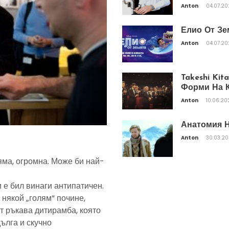
Anton
04.07.2
Елио От Зе
Anton
04.07.2
Takeshi Ki
Форми На К
Anton
10.06.20
Анатомия Н
Anton
30.03.2
яма, огромна. Може би най-
 е бил винаги антипатичен.
 някой „голям“ почине,
т ръкава дитирамба, която
дълга и скучно