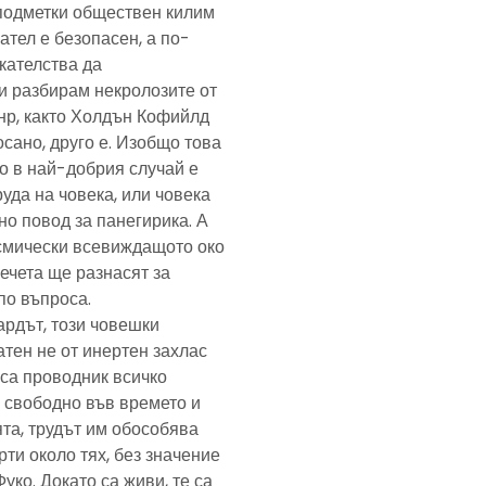
подметки обществен килим
ател е безопасен, а по-
скателства да
и разбирам некролозите от
анр, както Холдън Кофийлд
сано, друго е. Изобщо това
то в най-добрия случай е
уда на човека, или човека
но повод за панегирика. А
осмически всевиждащото око
ечета ще разнасят за
по въпроса.
ардът, този човешки
тен не от инертен захлас
, са проводник всичко
 свободно във времето и
та, трудът им обособява
рти около тях, без значение
Фуко. Докато са живи, те са