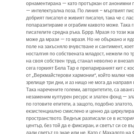
орнаментирана — като протъркан от анонимни 
— интелектуална поза. По линия – мъртвият пис
добрият писател е живият писател, така че с ла
попаразитираме и ограбим каквото може. Така г
писателите средна ръка. Бррр. Мразя го този ж
може да мрази — го мразя. Но не объркано и ядо
поле на закъсняло вчувстване и сантимент, кое
носталгия по собствената младост, нежели по тр
на своя собствен труд, станал неволно и внезап
сега горкият Бела Тар е препарираният кит с к
от „Веркмайстерови хармонии“, който малки чов
зрелище три дни, и аз нищо не мога да направя 
Така наречените големи, авторитетите, са аванг
незаменим културен ресурс и златен фонд — зла
по готовите епитети, а защото, подобно златото
екзистенциално смислено и ценно да циркулира
пространството. Веднъж разписали се в история
център, без той да е фиксиран, и светът си се въ
дали светът го знае или не. Като с Махалото на 