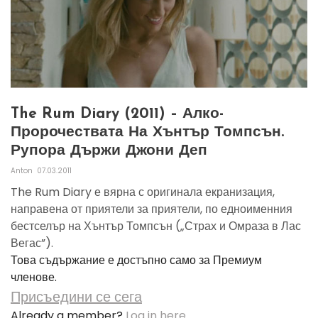
The Rum Diary (2011) – Алко-
Пророчествата На Хънтър Томпсън.
Рупора Държи Джони Деп
Anton
07.03.2011
The Rum Diary е вярна с оригинала екранизация,
направена от приятели за приятели, по едноименния
бестселър на Хънтър Томпсън („Страх и Омраза в Лас
Вегас”).
Това съдържание е достъпно само за Премиум
членове.
Присъедини се сега
Already a member?
Log in here