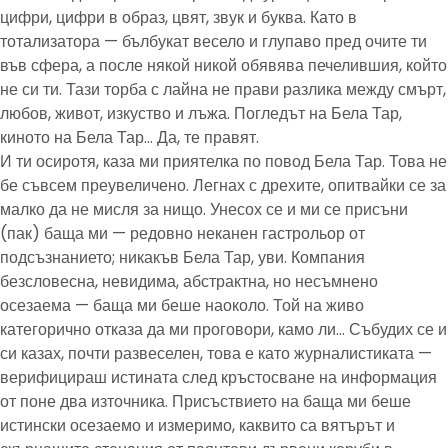
цифри, цифри в образ, цвят, звук и буква. Като в
тотализатора — бълбукат весело и глупаво пред очите ти
във сфера, а после някой никой обявява печелившия, който
не си ти. Тази торба с лайна не прави разлика между смърт,
любов, живот, изкуство и лъжа. Погледът на Бела Тар,
киното на Бела Тар… Да, те правят.
И ти осиротя, каза ми приятелка по повод Бела Тар. Това не
бе съвсем преувеличено. Легнах с дрехите, опитвайки се за
малко да не мисля за нищо. Унесох се и ми се присъни
(пак) баща ми — редовно неканен гастрольор от
подсъзнанието; никакъв Бела Тар, уви. Компания
безсловесна, невидима, абстрактна, но несъмнено
осезаема — баща ми беше наоколо. Той на живо
категорично отказа да ми проговори, камо ли… Събудих се и
си казах, почти развеселен, това е като журналистиката —
верифицираш истината след кръстосване на информация
от поне два източника. Присъствието на баща ми беше
истински осезаемо и измеримо, каквито са вятърът и