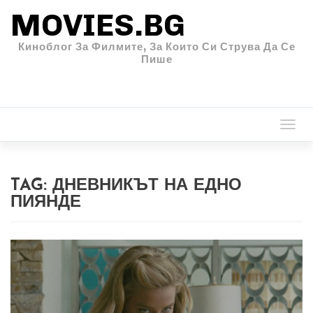
MOVIES.BG
Киноблог За Филмите, За Които Си Струва Да Се
Пише
Togg
navi
TAG:
ДНЕВНИКЪТ НА ЕДНО
ПИЯНДЕ