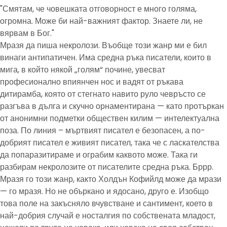
"Смятам, че човешката отговорност е много голяма,
огромна. Може би най-важният фактор. Знаете ли, не
вярвам в Бог."
Мразя да пиша некролози. Въобще този жанр ми е бил
винаги антипатичен. Има средна ръка писатели, които в
мига, в който някой „голям“ почине, увесват
професионално впиянчен нос и вадят от ръкава
дитирамба, която от стегнато навито руло чевръсто се
разгъва в дълга и скучно орнаментирана — като протъркан
от анонимни подметки обществен килим — интелектуална
поза. По линия – мъртвият писател е безопасен, а по-
добрият писател е живият писател, така че с ласкателства
да попаразитираме и ограбим каквото може. Така ги
разбирам некролозите от писателите средна ръка. Бррр.
Мразя го този жанр, както Холдън Кофийлд може да мрази
— го мразя. Но не объркано и ядосано, друго е. Изобщо
това поле на закъсняло вчувстване и сантимент, което в
най-добрия случай е носталгия по собствената младост,