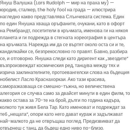
Януш Валушка (Lars Rudolph — мир на праха му) —
юродив, сталкер, the holy fool на града — илюстрира
нагледно какво представлява Слънчевата система. Един
по един Янушка хваща оръфаните, очукани, като в офорт
на Рембрандт, посетители в кръчмата, именова ги на някоя
планета и ги подрежда в стегната хореография в центъра
на кръчмата. Нарежда им да се въртят около оста си и те,
кандилкайки се, безпрекословно го правят. Бавно, разбира
се, и отговорно. Янушка следи като диригент как „звездите“
възпроизвеждат космическия ред, танцува между тях и
изрича заклинателните, протоевангелски слова на бъдещия
нобелист Ласло Краснахоркаи. Ако тази красива,
саморазказваща се смешно-тъжна, но величествена
алегория се случва само за двайсет минути в един филм, то
какво остава за 70-те на брой, дълги по година кадъра,
колкото тук живя Бела Тар. Като именоват и подреждат за
теб „нещата“, опори като него дават кураж и задължават
най-малкото да не отвръщаш поглед. Предизвикват да
отвърнеш с танц, да бъдеш едно ниво по-близо.