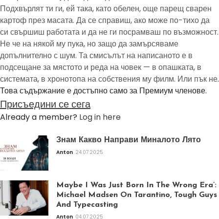
Подхвърлят ти ги, ей така, като обелен, още парещ сварен
картоф през масата. Да се справиш, ако може по-тихо да
си свършиш работата и да не ги посрамваш по възможност.
Не че на някой му пука, но защо да замърсяваме
допълнително с шум. Та смисълът на написаното е в
подсещане за мястото и реда на човек — в опашката, в
системата, в хронотопа на собствения му филм. Или пък не.
Това съдържание е достъпно само за Премиум членове.
Присъедини се сега
Already a member?
Log in here
Знам Какво Направи Миналото Лято
Anton
24.07.2025
Maybe I Was Just Born In The Wrong Era’:
Michael Madsen On Tarantino, Tough Guys
And Typecasting
Anton
04.07.2025