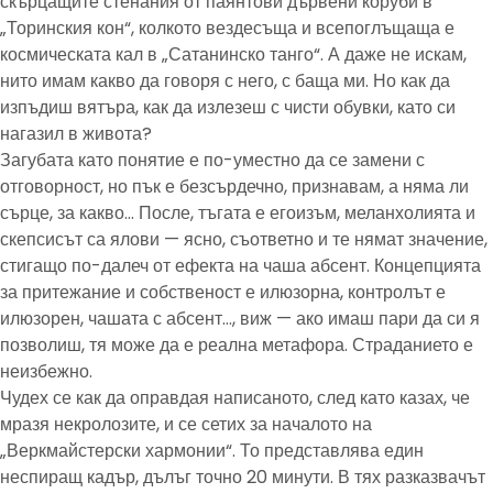
скърцащите стенания от паянтови дървени коруби в
„Торинския кон“, колкото вездесъща и всепоглъщаща е
космическата кал в „Сатанинско танго“. А даже не искам,
нито имам какво да говоря с него, с баща ми. Но как да
изпъдиш вятъра, как да излезеш с чисти обувки, като си
нагазил в живота?
Загубата като понятие е по-уместно да се замени с
отговорност, но пък е безсърдечно, признавам, а няма ли
сърце, за какво… После, тъгата е егоизъм, меланхолията и
скепсисът са ялови — ясно, съответно и те нямат значение,
стигащо по-далеч от ефекта на чаша абсент. Концепцията
за притежание и собственост е илюзорна, контролът е
илюзорен, чашата с абсент…, виж — ако имаш пари да си я
позволиш, тя може да е реална метафора. Страданието е
неизбежно.
Чудех се как да оправдая написаното, след като казах, че
мразя некролозите, и се сетих за началото на
„Веркмайстерски хармонии“. То представлява един
неспиращ кадър, дълъг точно 20 минути. В тях разказвачът