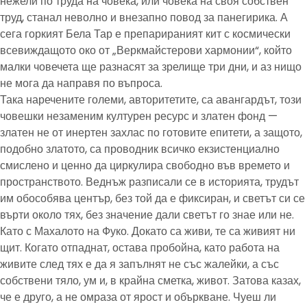
нежели по труда на човека, или човека на своя собствен
труд, станал неволно и внезапно повод за панегирика. А
сега горкият Бела Тар е препарираният кит с космически
всевиждащото око от „Веркмайстерови хармонии“, който
малки човечета ще разнасят за зрелище три дни, и аз нищо
не мога да направя по въпроса.
Така наречените големи, авторитетите, са авангардът, този
човешки незаменим културен ресурс и златен фонд —
златен не от инертен захлас по готовите епитети, а защото,
подобно златото, са проводник всичко екзистенциално
смислено и ценно да циркулира свободно във времето и
пространството. Веднъж разписали се в историята, трудът
им обособява център, без той да е фиксиран, и светът си се
върти около тях, без значение дали светът го знае или не.
Като с Махалото на Фуко. Докато са живи, те са живият ни
щит. Когато отпаднат, остава пробойна, като работа на
живите след тях е да я запълнят не със жалейки, а със
собствени тяло, ум и, в крайна сметка, живот. Затова казах,
че е друго, а не омраза от ярост и объркване. Чуеш ли