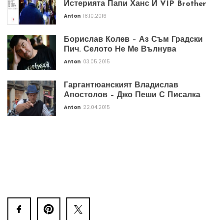
Истерията Папи Ханс И VIP Brother
Anton
18.10.2016
Борислав Колев – Аз Съм Градски
Пич. Селото Не Ме Вълнува
Anton
03.05.2015
Гаргантюанският Владислав
Апостолов – Джо Пеши С Писалка
Anton
22.04.2015