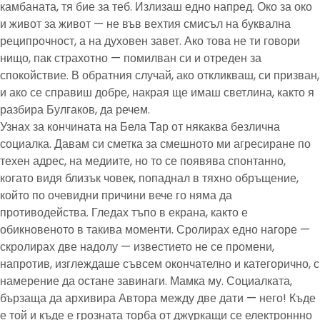
камбаната, тя бие за теб. Излизаш едно напред. Око за око
и живот за живот — не във вехтия смисъл на буквална
реципрочност, а на духовен завет. Ако това не ти говори
нищо, пак страхотно — помилван си и отреден за
спокойствие. В обратния случай, ако откликваш, си призван,
и ако се справиш добре, накрая ще имаш светлина, както я
разбира Булгаков, да речем.
Узнах за кончината на Бела Тар от някаква безлична
социалка. Давам си сметка за смешното ми агресиране по
техен адрес, на медиите, но то се появява спонтанно,
когато видя близък човек, попаднал в тяхно обръщение,
който по очевидни причини вече го няма да
противодейства. Гледах тъпо в екрана, както е
обикновеното в такива моменти. Сролирах едно нагоре —
скролирах две надолу — известието не се промени,
напротив, изглеждаше съвсем окончателно и категорично, с
намерение да остане завинаги. Мамка му. Социалката,
бързаща да архивира Автора между две дати — него! Къде
е той и къде е грозната торба от джуркащи се електроннно