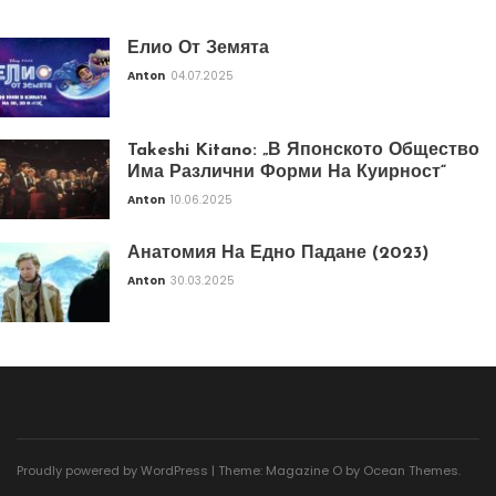
Елио От Земята
Anton
04.07.2025
Takeshi Kitano: „В Японското Общество
Има Различни Форми На Куирност“
Anton
10.06.2025
Анатомия На Едно Падане (2023)
Anton
30.03.2025
Proudly powered by WordPress
|
Theme: Magazine O by
Ocean Themes
.