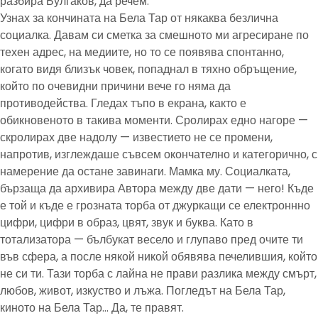
разбира Булгаков, да речем.
Узнах за кончината на Бела Тар от някаква безлична
социалка. Давам си сметка за смешното ми агресиране по
техен адрес, на медиите, но то се появява спонтанно,
когато видя близък човек, попаднал в тяхно обръщение,
който по очевидни причини вече го няма да
противодейства. Гледах тъпо в екрана, както е
обикновеното в такива моменти. Сролирах едно нагоре —
скролирах две надолу — известието не се промени,
напротив, изглеждаше съвсем окончателно и категорично, с
намерение да остане завинаги. Мамка му. Социалката,
бързаща да архивира Автора между две дати — него! Къде
е той и къде е грозната торба от джуркащи се електроннно
цифри, цифри в образ, цвят, звук и буква. Като в
тотализатора — бълбукат весело и глупаво пред очите ти
във сфера, а после някой никой обявява печелившия, който
не си ти. Тази торба с лайна не прави разлика между смърт,
любов, живот, изкуство и лъжа. Погледът на Бела Тар,
киното на Бела Тар… Да, те правят.