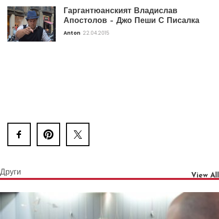
Гаргантюанският Владислав
Апостолов – Джо Пеши С Писалка
Anton
22.04.2015
Други
View All