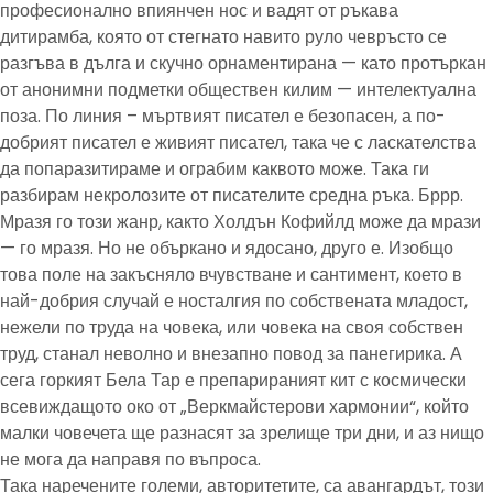
професионално впиянчен нос и вадят от ръкава
дитирамба, която от стегнато навито руло чевръсто се
разгъва в дълга и скучно орнаментирана — като протъркан
от анонимни подметки обществен килим — интелектуална
поза. По линия – мъртвият писател е безопасен, а по-
добрият писател е живият писател, така че с ласкателства
да попаразитираме и ограбим каквото може. Така ги
разбирам некролозите от писателите средна ръка. Бррр.
Мразя го този жанр, както Холдън Кофийлд може да мрази
— го мразя. Но не объркано и ядосано, друго е. Изобщо
това поле на закъсняло вчувстване и сантимент, което в
най-добрия случай е носталгия по собствената младост,
нежели по труда на човека, или човека на своя собствен
труд, станал неволно и внезапно повод за панегирика. А
сега горкият Бела Тар е препарираният кит с космически
всевиждащото око от „Веркмайстерови хармонии“, който
малки човечета ще разнасят за зрелище три дни, и аз нищо
не мога да направя по въпроса.
Така наречените големи, авторитетите, са авангардът, този