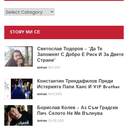
Категории
STORY МИ СЕ
Светослав Тодоров – “Да Те
Запомнят С Добро Е Риск И За Двете
Страни”
Anton
18.11.2017
Константин Трендафилов Преди
Истерията Папи Ханс И VIP Brother
Anton
18.10.2016
Борислав Колев – Аз Съм Градски
Пич. Селото Не Ме Вълнува
Anton
03.05.2015