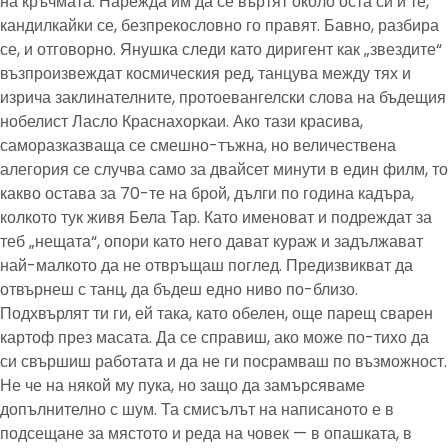
на кръчмата. Нарежда им да се въртят около оста си и те,
кандилкайки се, безпрекословно го правят. Бавно, разбира
се, и отговорно. Янушка следи като диригент как „звездите“
възпроизвеждат космическия ред, танцува между тях и
изрича заклинателните, протоевангелски слова на бъдещия
нобелист Ласло Краснахоркаи. Ако тази красива,
саморазказваща се смешно-тъжна, но величествена
алегория се случва само за двайсет минути в един филм, то
какво остава за 70-те на брой, дълги по година кадъра,
колкото тук живя Бела Тар. Като именоват и подреждат за
теб „нещата“, опори като него дават кураж и задължават
най-малкото да не отвръщаш поглед. Предизвикват да
отвърнеш с танц, да бъдеш едно ниво по-близо.
Подхвърлят ти ги, ей така, като обелен, още парещ сварен
картоф през масата. Да се справиш, ако може по-тихо да
си свършиш работата и да не ги посрамваш по възможност.
Не че на някой му пука, но защо да замърсяваме
допълнително с шум. Та смисълът на написаното е в
подсещане за мястото и реда на човек — в опашката, в