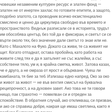
човешки незаменим културен ресурс и златен фонд —
златен не от инертен захлас по готовите епитети, а защото,
подобно златото, са проводник всичко екзистенциално
смислено и ценно да циркулира свободно във времето и
пространството. Веднъж разписали се в историята, трудът
им обособява център, без той да е фиксиран, и светът си се
върти около тях, без значение дали светът го знае или не.
Като с Махалото на Фуко. Докато са живи, те са живият ни
щит. Когато отпаднат, остава пробойна, като работа на
живите след тях е да я запълнят не със жалейки, а със
собствени тяло, ум и, в крайна сметка, живот. Затова казах,
че е друго, а не омраза от ярост и объркване. Чуеш ли
камбаната, тя бие за теб. Излизаш едно напред. Око за око
и живот за живот — не във вехтия смисъл на буквална
реципрочност, а на духовен завет. Ако това не ти говори
нищо, пак страхотно — помилван си и отреден за
спокойствие. В обратния случай, ако откликваш, си призван,
и ако се справиш добре, накрая ще имаш светлина, както я