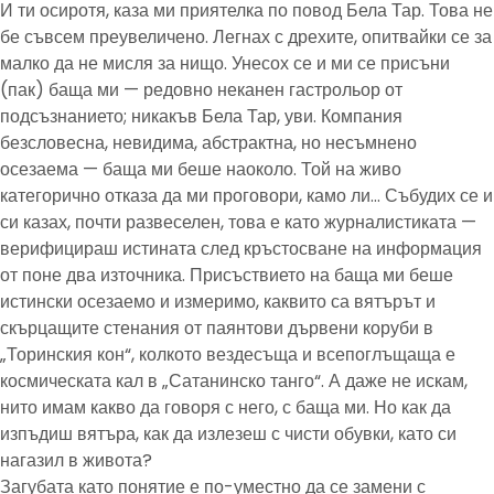
И ти осиротя, каза ми приятелка по повод Бела Тар. Това не
бе съвсем преувеличено. Легнах с дрехите, опитвайки се за
малко да не мисля за нищо. Унесох се и ми се присъни
(пак) баща ми — редовно неканен гастрольор от
подсъзнанието; никакъв Бела Тар, уви. Компания
безсловесна, невидима, абстрактна, но несъмнено
осезаема — баща ми беше наоколо. Той на живо
категорично отказа да ми проговори, камо ли… Събудих се и
си казах, почти развеселен, това е като журналистиката —
верифицираш истината след кръстосване на информация
от поне два източника. Присъствието на баща ми беше
истински осезаемо и измеримо, каквито са вятърът и
скърцащите стенания от паянтови дървени коруби в
„Торинския кон“, колкото вездесъща и всепоглъщаща е
космическата кал в „Сатанинско танго“. А даже не искам,
нито имам какво да говоря с него, с баща ми. Но как да
изпъдиш вятъра, как да излезеш с чисти обувки, като си
нагазил в живота?
Загубата като понятие е по-уместно да се замени с