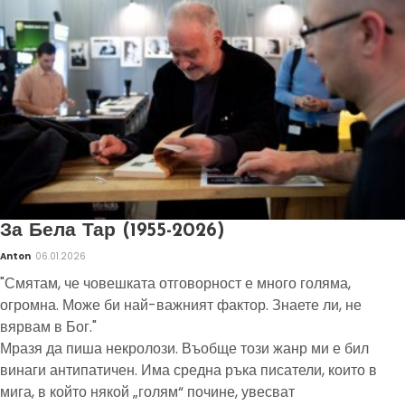
За Бела Тар (1955-2026)
Anton
06.01.2026
"Смятам, че човешката отговорност е много голяма,
огромна. Може би най-важният фактор. Знаете ли, не
вярвам в Бог."
Мразя да пиша некролози. Въобще този жанр ми е бил
винаги антипатичен. Има средна ръка писатели, които в
мига, в който някой „голям“ почине, увесват