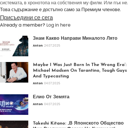
системата, в хронотопа на собствения му филм. Или пък не.
Това съдържание е достъпно само за Премиум членове.
Присъедини се сега
Already a member?
Log in here
Знам Какво Направи Миналото Лято
Anton
24.07.2025
Maybe I Was Just Born In The Wrong Era’:
Michael Madsen On Tarantino, Tough Guys
And Typecasting
Anton
04.07.2025
Елио От Земята
Anton
04.07.2025
Takeshi Kitano: „В Японското Общество