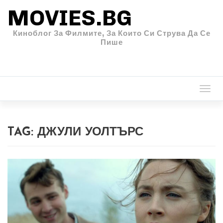
MOVIES.BG
Киноблог За Филмите, За Които Си Струва Да Се
Пише
Togg
navi
TAG:
ДЖУЛИ УОЛТЪРС