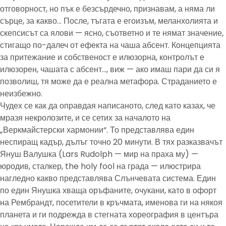
отговорност, но пък е безсърдечно, признавам, а няма ли
сърце, за какво… После, тъгата е егоизъм, меланхолията и
скепсисът са ялови — ясно, съответно и те нямат значение,
стигащо по-далеч от ефекта на чаша абсент. Концепцията
за притежание и собственост е илюзорна, контролът е
илюзорен, чашата с абсент…, виж — ако имаш пари да си я
позволиш, тя може да е реална метафора. Страданието е
неизбежно.
Чудех се как да оправдая написаното, след като казах, че
мразя некролозите, и се сетих за началото на
„Веркмайстерски хармонии“. То представлява един
неспиращ кадър, дълъг точно 20 минути. В тях разказвачът
Януш Валушка (Lars Rudolph — мир на праха му) —
юродив, сталкер, the holy fool на града — илюстрира
нагледно какво представлява Слънчевата система. Един
по един Янушка хваща оръфаните, очукани, като в офорт
на Рембрандт, посетители в кръчмата, именова ги на някоя
планета и ги подрежда в стегната хореография в центъра