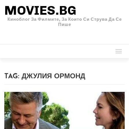
MOVIES.BG
Киноблог За Филмите, За Които Си Струва Да Се
Пише
Togg
navi
TAG:
ДЖУЛИЯ ОРМОНД