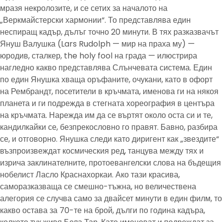
мразя некролозите, и се сетих за началото на
„Веркмайстерски хармонии“. То представлява един
неспиращ кадър, дълъг точно 20 минути. В тях разказвачът
Януш Валушка (Lars Rudolph — мир на праха му) —
юродив, сталкер, the holy fool на града — илюстрира
нагледно какво представлява Слънчевата система. Един
по един Янушка хваща оръфаните, очукани, като в офорт
на Рембрандт, посетители в кръчмата, именова ги на някоя
планета и ги подрежда в стегната хореография в центъра
на кръчмата. Нарежда им да се въртят около оста си и те,
кандилкайки се, безпрекословно го правят. Бавно, разбира
се, и отговорно. Янушка следи като диригент как „звездите“
възпроизвеждат космическия ред, танцува между тях и
изрича заклинателните, протоевангелски слова на бъдещия
нобелист Ласло Краснахоркаи. Ако тази красива,
саморазказваща се смешно-тъжна, но величествена
алегория се случва само за двайсет минути в един филм, то
какво остава за 70-те на брой, дълги по година кадъра,