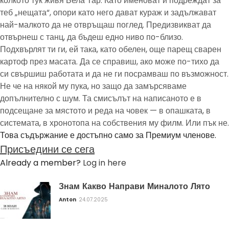
колкото тук живя Бела Тар. Като именоват и подреждат за
теб „нещата“, опори като него дават кураж и задължават
най-малкото да не отвръщаш поглед. Предизвикват да
отвърнеш с танц, да бъдеш едно ниво по-близо.
Подхвърлят ти ги, ей така, като обелен, още парещ сварен
картоф през масата. Да се справиш, ако може по-тихо да
си свършиш работата и да не ги посрамваш по възможност.
Не че на някой му пука, но защо да замърсяваме
допълнително с шум. Та смисълът на написаното е в
подсещане за мястото и реда на човек — в опашката, в
системата, в хронотопа на собствения му филм. Или пък не.
Това съдържание е достъпно само за Премиум членове.
Присъедини се сега
Already a member?
Log in here
Знам Какво Направи Миналото Лято
Anton
24.07.2025