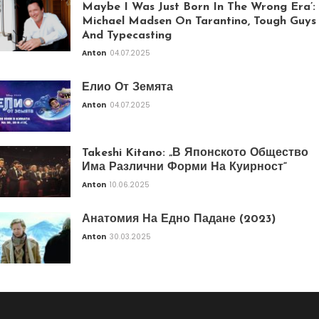
Maybe I Was Just Born In The Wrong Era’:
Michael Madsen On Tarantino, Tough Guys
And Typecasting
Anton
04.07.2025
Елио От Земята
Anton
04.07.2025
Takeshi Kitano: „В Японското Общество
Има Различни Форми На Куирност“
Anton
10.06.2025
Анатомия На Едно Падане (2023)
Anton
30.03.2025