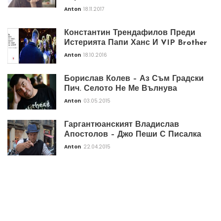
Anton
18.11.2017
Константин Трендафилов Преди
Истерията Папи Ханс И VIP Brother
Anton
18.10.2016
Борислав Колев – Аз Съм Градски
Пич. Селото Не Ме Вълнува
Anton
03.05.2015
Гаргантюанският Владислав
Апостолов – Джо Пеши С Писалка
Anton
22.04.2015