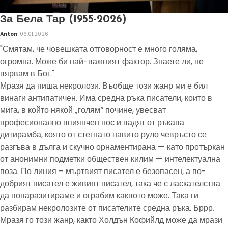
За Бела Тар (1955-2026)
Anton
06.01.2026
"Смятам, че човешката отговорност е много голяма,
огромна. Може би най-важният фактор. Знаете ли, не
вярвам в Бог."
Мразя да пиша некролози. Въобще този жанр ми е бил
винаги антипатичен. Има средна ръка писатели, които в
мига, в който някой „голям“ почине, увесват
професионално впиянчен нос и вадят от ръкава
дитирамба, която от стегнато навито руло чевръсто се
разгъва в дълга и скучно орнаментирана — като протъркан
от анонимни подметки обществен килим — интелектуална
поза. По линия – мъртвият писател е безопасен, а по-
добрият писател е живият писател, така че с ласкателства
да попаразитираме и ограбим каквото може. Така ги
разбирам некролозите от писателите средна ръка. Бррр.
Мразя го този жанр, както Холдън Кофийлд може да мрази