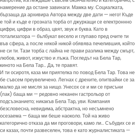
напротив, изглеждаше съвсем окончателно и категорично, с
намерение да остане завинаги. Мамка му. Социалката,
бързаща да архивира Автора между две дати — него! Къде
е той и къде е грозната торба от джуркащи се електроннно
цифри, цифри в образ, цвят, звук и буква. Като в
тотализатора — бълбукат весело и глупаво пред очите ти
във сфера, а после някой никой обявява печелившия, който
не си ти. Тази торба с лайна не прави разлика между смърт,
любов, живот, изкуство и лъжа. Погледът на Бела Тар,
киното на Бела Тар… Да, те правят.
И ти осиротя, каза ми приятелка по повод Бела Тар. Това не
бе съвсем преувеличено. Легнах с дрехите, опитвайки се за
малко да не мисля за нищо. Унесох се и ми се присъни
(пак) баща ми — редовно неканен гастрольор от
подсъзнанието; никакъв Бела Тар, уви. Компания
безсловесна, невидима, абстрактна, но несъмнено
осезаема — баща ми беше наоколо. Той на живо
категорично отказа да ми проговори, камо ли… Събудих се и
си казах, почти развеселен, това е като журналистиката —