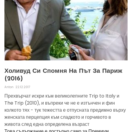
Холивуд Си Спомня На Път За Париж
(2016)
Anton
22.12.2017
Прехвърчат искри към великолепните Trip to Italy и
The Trip (2010), и въпреки че не е изтънчен и фин
колкото тях - тук тежестта е отпусната предимно върху
женската перцепция към сладкото и горчивото в
живота след една определена възраст
Това съдържание е достъпно само за Премиум