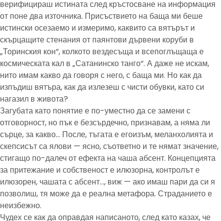
верифицираш истината след кръстосване на информация
от поне два източника. Присъствието на баща ми беше
истински осезаемо и измеримо, каквито са вятърът и
скърцащите стенания от паянтови дървени коруби в
„Торинския кон“, колкото вездесъща и всепоглъщаща е
космическата кал в „Сатанинско танго“. А даже не искам,
нито имам какво да говоря с него, с баща ми. Но как да
изпъдиш вятъра, как да излезеш с чисти обувки, като си
нагазил в живота?
Загубата като понятие е по-уместно да се замени с
отговорност, но пък е безсърдечно, признавам, а няма ли
сърце, за какво… После, тъгата е егоизъм, меланхолията и
скепсисът са ялови — ясно, съответно и те нямат значение,
стигащо по-далеч от ефекта на чаша абсент. Концепцията
за притежание и собственост е илюзорна, контролът е
илюзорен, чашата с абсент…, виж — ако имаш пари да си я
позволиш, тя може да е реална метафора. Страданието е
неизбежно.
Чудех се как да оправдая написаното, след като казах, че