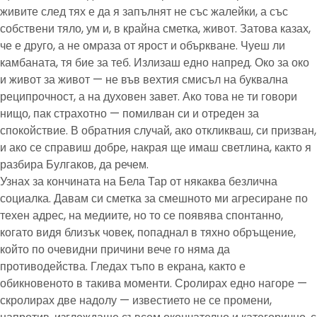
живите след тях е да я запълнят не със жалейки, а със
собствени тяло, ум и, в крайна сметка, живот. Затова казах,
че е друго, а не омраза от ярост и объркване. Чуеш ли
камбаната, тя бие за теб. Излизаш едно напред. Око за око
и живот за живот — не във вехтия смисъл на буквална
реципрочност, а на духовен завет. Ако това не ти говори
нищо, пак страхотно — помилван си и отреден за
спокойствие. В обратния случай, ако откликваш, си призван,
и ако се справиш добре, накрая ще имаш светлина, както я
разбира Булгаков, да речем.
Узнах за кончината на Бела Тар от някаква безлична
социалка. Давам си сметка за смешното ми агресиране по
техен адрес, на медиите, но то се появява спонтанно,
когато видя близък човек, попаднал в тяхно обръщение,
който по очевидни причини вече го няма да
противодейства. Гледах тъпо в екрана, както е
обикновеното в такива моменти. Сролирах едно нагоре —
скролирах две надолу — известието не се промени,