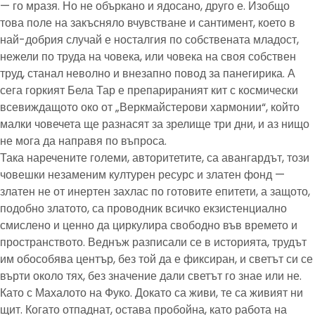
— го мразя. Но не объркано и ядосано, друго е. Изобщо
това поле на закъсняло вчувстване и сантимент, което в
най-добрия случай е носталгия по собствената младост,
нежели по труда на човека, или човека на своя собствен
труд, станал неволно и внезапно повод за панегирика. А
сега горкият Бела Тар е препарираният кит с космически
всевиждащото око от „Веркмайстерови хармонии“, който
малки човечета ще разнасят за зрелище три дни, и аз нищо
не мога да направя по въпроса.
Така наречените големи, авторитетите, са авангардът, този
човешки незаменим културен ресурс и златен фонд —
златен не от инертен захлас по готовите епитети, а защото,
подобно златото, са проводник всичко екзистенциално
смислено и ценно да циркулира свободно във времето и
пространството. Веднъж разписали се в историята, трудът
им обособява център, без той да е фиксиран, и светът си се
върти около тях, без значение дали светът го знае или не.
Като с Махалото на Фуко. Докато са живи, те са живият ни
щит. Когато отпаднат, остава пробойна, като работа на