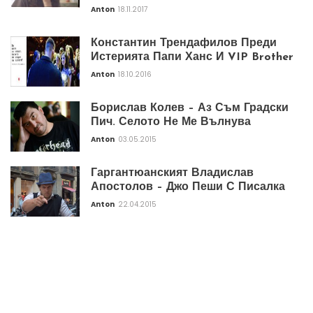
Anton
18.11.2017
Константин Трендафилов Преди
Истерията Папи Ханс И VIP Brother
Anton
18.10.2016
Борислав Колев – Аз Съм Градски
Пич. Селото Не Ме Вълнува
Anton
03.05.2015
Гаргантюанският Владислав
Апостолов – Джо Пеши С Писалка
Anton
22.04.2015