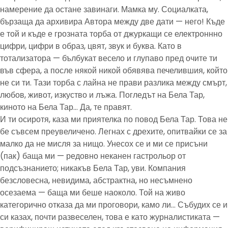
намерение да остане завинаги. Мамка му. Социалката,
бързаща да архивира Автора между две дати — него! Къде
е той и къде е грозната торба от джуркащи се електроннно
цифри, цифри в образ, цвят, звук и буква. Като в
тотализатора — бълбукат весело и глупаво пред очите ти
във сфера, а после някой никой обявява печелившия, който
не си ти. Тази торба с лайна не прави разлика между смърт,
любов, живот, изкуство и лъжа. Погледът на Бела Тар,
киното на Бела Тар… Да, те правят.
И ти осиротя, каза ми приятелка по повод Бела Тар. Това не
бе съвсем преувеличено. Легнах с дрехите, опитвайки се за
малко да не мисля за нищо. Унесох се и ми се присъни
(пак) баща ми — редовно неканен гастрольор от
подсъзнанието; никакъв Бела Тар, уви. Компания
безсловесна, невидима, абстрактна, но несъмнено
осезаема — баща ми беше наоколо. Той на живо
категорично отказа да ми проговори, камо ли… Събудих се и
си казах, почти развеселен, това е като журналистиката —