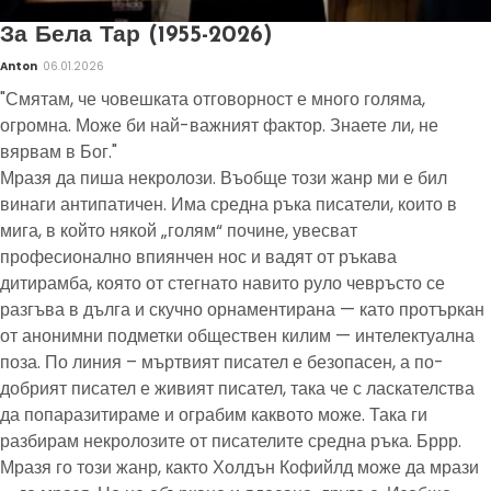
За Бела Тар (1955-2026)
Anton
06.01.2026
"Смятам, че човешката отговорност е много голяма,
огромна. Може би най-важният фактор. Знаете ли, не
вярвам в Бог."
Мразя да пиша некролози. Въобще този жанр ми е бил
винаги антипатичен. Има средна ръка писатели, които в
мига, в който някой „голям“ почине, увесват
професионално впиянчен нос и вадят от ръкава
дитирамба, която от стегнато навито руло чевръсто се
разгъва в дълга и скучно орнаментирана — като протъркан
от анонимни подметки обществен килим — интелектуална
поза. По линия – мъртвият писател е безопасен, а по-
добрият писател е живият писател, така че с ласкателства
да попаразитираме и ограбим каквото може. Така ги
разбирам некролозите от писателите средна ръка. Бррр.
Мразя го този жанр, както Холдън Кофийлд може да мрази