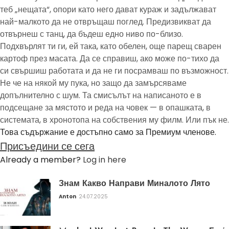
теб „нещата“, опори като него дават кураж и задължават
най-малкото да не отвръщаш поглед. Предизвикват да
отвърнеш с танц, да бъдеш едно ниво по-близо.
Подхвърлят ти ги, ей така, като обелен, още парещ сварен
картоф през масата. Да се справиш, ако може по-тихо да
си свършиш работата и да не ги посрамваш по възможност.
Не че на някой му пука, но защо да замърсяваме
допълнително с шум. Та смисълът на написаното е в
подсещане за мястото и реда на човек — в опашката, в
системата, в хронотопа на собствения му филм. Или пък не.
Това съдържание е достъпно само за Премиум членове.
Присъедини се сега
Already a member?
Log in here
Знам Какво Направи Миналото Лято
Anton
24.07.2025