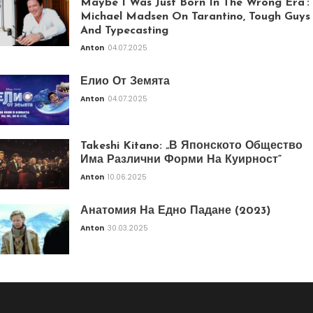
Maybe I Was Just Born In The Wrong Era’:
Michael Madsen On Tarantino, Tough Guys
And Typecasting
Anton
04.07.2025
Елио От Земята
Anton
04.07.2025
Takeshi Kitano: „В Японското Общество
Има Различни Форми На Куирност“
Anton
10.06.2025
Анатомия На Едно Падане (2023)
Anton
30.03.2025