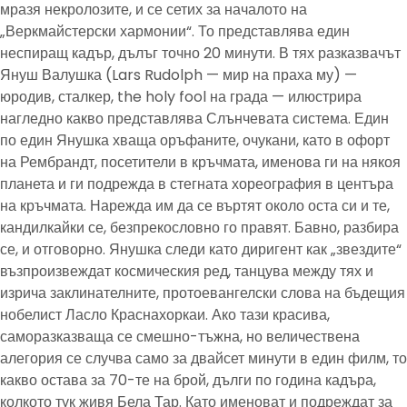
мразя некролозите, и се сетих за началото на
„Веркмайстерски хармонии“. То представлява един
неспиращ кадър, дълъг точно 20 минути. В тях разказвачът
Януш Валушка (Lars Rudolph — мир на праха му) —
юродив, сталкер, the holy fool на града — илюстрира
нагледно какво представлява Слънчевата система. Един
по един Янушка хваща оръфаните, очукани, като в офорт
на Рембрандт, посетители в кръчмата, именова ги на някоя
планета и ги подрежда в стегната хореография в центъра
на кръчмата. Нарежда им да се въртят около оста си и те,
кандилкайки се, безпрекословно го правят. Бавно, разбира
се, и отговорно. Янушка следи като диригент как „звездите“
възпроизвеждат космическия ред, танцува между тях и
изрича заклинателните, протоевангелски слова на бъдещия
нобелист Ласло Краснахоркаи. Ако тази красива,
саморазказваща се смешно-тъжна, но величествена
алегория се случва само за двайсет минути в един филм, то
какво остава за 70-те на брой, дълги по година кадъра,
колкото тук живя Бела Тар. Като именоват и подреждат за