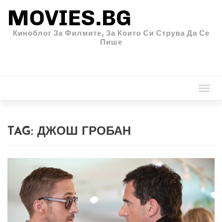
MOVIES.BG
Киноблог За Филмите, За Които Си Струва Да Се
Пише
Togg
navi
TAG:
ДЖОШ ГРОБАН