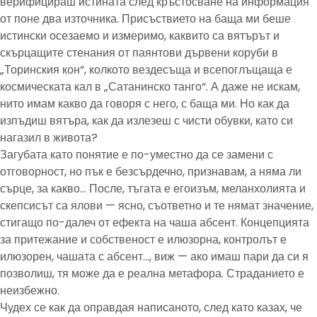
верифицираш истината след кръстосване на информация
от поне два източника. Присъствието на баща ми беше
истински осезаемо и измеримо, каквито са вятърът и
скърцащите стенания от паянтови дървени коруби в
„Торинския кон“, колкото вездесъща и всепоглъщаща е
космическата кал в „Сатанинско танго“. А даже не искам,
нито имам какво да говоря с него, с баща ми. Но как да
изпъдиш вятъра, как да излезеш с чисти обувки, като си
нагазил в живота?
Загубата като понятие е по-уместно да се замени с
отговорност, но пък е безсърдечно, признавам, а няма ли
сърце, за какво… После, тъгата е егоизъм, меланхолията и
скепсисът са ялови — ясно, съответно и те нямат значение,
стигащо по-далеч от ефекта на чаша абсент. Концепцията
за притежание и собственост е илюзорна, контролът е
илюзорен, чашата с абсент…, виж — ако имаш пари да си я
позволиш, тя може да е реална метафора. Страданието е
неизбежно.
Чудех се как да оправдая написаното, след като казах, че