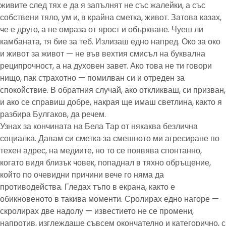
живите след тях е да я запълнят не със жалейки, а със
собствени тяло, ум и, в крайна сметка, живот. Затова казах,
че е друго, а не омраза от ярост и объркване. Чуеш ли
камбаната, тя бие за теб. Излизаш едно напред. Око за око
и живот за живот — не във вехтия смисъл на буквална
реципрочност, а на духовен завет. Ако това не ти говори
нищо, пак страхотно — помилван си и отреден за
спокойствие. В обратния случай, ако откликваш, си призван,
и ако се справиш добре, накрая ще имаш светлина, както я
разбира Булгаков, да речем.
Узнах за кончината на Бела Тар от някаква безлична
социалка. Давам си сметка за смешното ми агресиране по
техен адрес, на медиите, но то се появява спонтанно,
когато видя близък човек, попаднал в тяхно обръщение,
който по очевидни причини вече го няма да
противодейства. Гледах тъпо в екрана, както е
обикновеното в такива моменти. Сролирах едно нагоре —
скролирах две надолу — известието не се промени,
напротив, изглеждаше съвсем окончателно и категорично, с