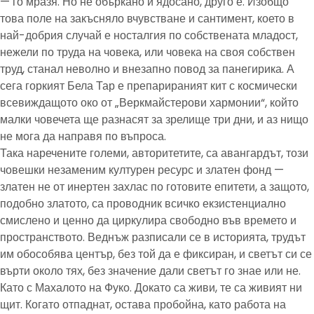
— го мразя. Но не объркано и ядосано, друго е. Изобщо
това поле на закъсняло вчувстване и сантимент, което в
най-добрия случай е носталгия по собствената младост,
нежели по труда на човека, или човека на своя собствен
труд, станал неволно и внезапно повод за панегирика. А
сега горкият Бела Тар е препарираният кит с космически
всевиждащото око от „Веркмайстерови хармонии“, който
малки човечета ще разнасят за зрелище три дни, и аз нищо
не мога да направя по въпроса.
Така наречените големи, авторитетите, са авангардът, този
човешки незаменим културен ресурс и златен фонд —
златен не от инертен захлас по готовите епитети, а защото,
подобно златото, са проводник всичко екзистенциално
смислено и ценно да циркулира свободно във времето и
пространството. Веднъж разписали се в историята, трудът
им обособява център, без той да е фиксиран, и светът си се
върти около тях, без значение дали светът го знае или не.
Като с Махалото на Фуко. Докато са живи, те са живият ни
щит. Когато отпаднат, остава пробойна, като работа на