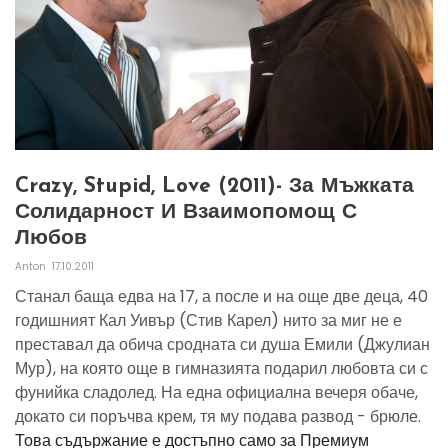
Crazy, Stupid, Love (2011)- За Мъжката
Солидарност И Взаимопомощ С
Любов
Anton
17.10.2011
Станал баща едва на 17, а после и на още две деца, 40
годишният Кал Уивър (Стив Карел) нито за миг не е
преставал да обича сродната си душа Емили (Джулиан
Мур), на която още в гимназията подарил любовта си с
фунийка сладолед. На една официална вечеря обаче,
докато си поръчва крем, тя му подава развод - брюле.
Това съдържание е достъпно само за Премиум