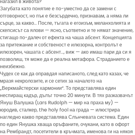
нагазил в живота?
Загубата като понятие е по-уместно да се замени с
отговорност, но пък е безсърдечно, признавам, а няма ли
сърце, за какво… После, тъгата е егоизъм, меланхолията и
скепсисът са ялови — ясно, съответно и те нямат значение,
стигащо по-далеч от ефекта на чаша абсент. Концепцията
за притежание и собственост е илюзорна, контролът е
илюзорен, чашата с абсент…, виж — ако имаш пари да си я
позволиш, тя може да е реална метафора. Страданието е
неизбежно.
Чудех се как да оправдая написаното, след като казах, че
мразя некролозите, и се сетих за началото на
„Веркмайстерски хармонии“. То представлява един
неспиращ кадър, дълъг точно 20 минути. В тях разказвачът
Януш Валушка (Lars Rudolph — мир на праха му) —
юродив, сталкер, the holy fool на града — илюстрира
нагледно какво представлява Слънчевата система. Един
по един Янушка хваща оръфаните, очукани, като в офорт
на Рембрандт, посетители в кръчмата, именова ги на някоя