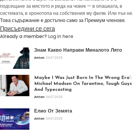
подсещане за мястото и реда на човек — в опашката, в
системата, в хронотопа на собствения му филм. Или пък не.
Това съдържание е достъпно само за Премиум членове.
Присъедини се сега
Already a member?
Log in here
Знам Какво Направи Миналото Лято
Anton
24.07.2025
Maybe I Was Just Born In The Wrong Era’:
Michael Madsen On Tarantino, Tough Guys
And Typecasting
Anton
04.07.2025
Елио От Земята
Anton
04.07.2025