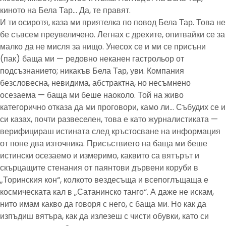
киното на Бела Тар… Да, те правят.
И ти осиротя, каза ми приятелка по повод Бела Тар. Това не
бе съвсем преувеличено. Легнах с дрехите, опитвайки се за
малко да не мисля за нищо. Унесох се и ми се присъни
(пак) баща ми — редовно неканен гастрольор от
подсъзнанието; никакъв Бела Тар, уви. Компания
безсловесна, невидима, абстрактна, но несъмнено
осезаема — баща ми беше наоколо. Той на живо
категорично отказа да ми проговори, камо ли… Събудих се и
си казах, почти развеселен, това е като журналистиката —
верифицираш истината след кръстосване на информация
от поне два източника. Присъствието на баща ми беше
истински осезаемо и измеримо, каквито са вятърът и
скърцащите стенания от паянтови дървени коруби в
„Торинския кон“, колкото вездесъща и всепоглъщаща е
космическата кал в „Сатанинско танго“. А даже не искам,
нито имам какво да говоря с него, с баща ми. Но как да
изпъдиш вятъра, как да излезеш с чисти обувки, като си