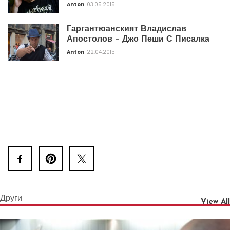
Anton
03.05.2015
Гаргантюанският Владислав
Апостолов – Джо Пеши С Писалка
Anton
22.04.2015
Други
View All