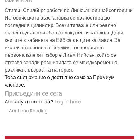
Anton
19.02.2013
Стивън Спилбърг работи по Линкълн единайсет години.
Историческата възстановка се разпостира до
последния цилиндър. Всеки типаж е или реално
съществувал или сбор от документи за такъв. Дори
книгите в кабинета на Ейб са същите заглавия. За
иконичната роля на Великият освободител
първоначалният избор е Лиъм Нийсън, който се
отказва заради разширилата се междувременно
разлика с възрастта на героя.
Това съдържание е достъпно само за Премиум
членове.
Присъедини се сега
Already a member?
Log in here
Continue Reading