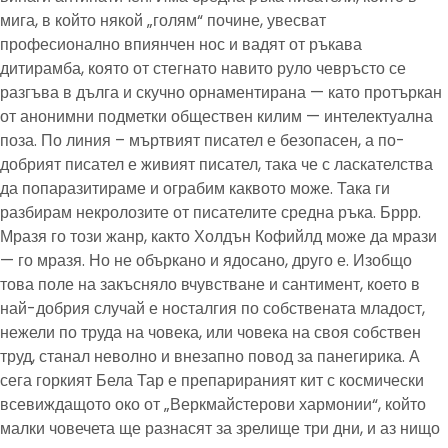
мига, в който някой „голям“ почине, увесват
професионално впиянчен нос и вадят от ръкава
дитирамба, която от стегнато навито руло чевръсто се
разгъва в дълга и скучно орнаментирана — като протъркан
от анонимни подметки обществен килим — интелектуална
поза. По линия – мъртвият писател е безопасен, а по-
добрият писател е живият писател, така че с ласкателства
да попаразитираме и ограбим каквото може. Така ги
разбирам некролозите от писателите средна ръка. Бррр.
Мразя го този жанр, както Холдън Кофийлд може да мрази
— го мразя. Но не объркано и ядосано, друго е. Изобщо
това поле на закъсняло вчувстване и сантимент, което в
най-добрия случай е носталгия по собствената младост,
нежели по труда на човека, или човека на своя собствен
труд, станал неволно и внезапно повод за панегирика. А
сега горкият Бела Тар е препарираният кит с космически
всевиждащото око от „Веркмайстерови хармонии“, който
малки човечета ще разнасят за зрелище три дни, и аз нищо