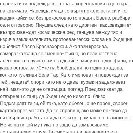
планета и ги подрежда в стегната хореография в центъра
на кръчмата. Нарежда им да се въртят около оста си и те,
кандилкайки се, безпрекословно го правят. Бавно, разбира
се, и отговорно. Янушка следи като диригент как „звездите“
възпроизвеждат космическия ред, танцува между тях и
изрича заклинателните, протоевангелски слова на бъдещия
нобелист Ласло Краснахоркаи. Ако тази красива,
саморазказваща се смешно-тъжна, но величествена
алегория се случва само за двайсет минути в един филм, то
какво остава за 70-те на брой, дълги по година кадъра,
колкото тук живя Бела Тар. Като именоват и подреждат за
теб „нещата“, опори като него дават кураж и задължават
най-малкото да не отвръщаш поглед. Предизвикват да
отвърнеш с танц, да бъдеш едно ниво по-близо.
Подхвърлят ти ги, ей така, като обелен, още парещ сварен
картоф през масата. Да се справиш, ако може по-тихо да
си свършиш работата и да не ги посрамваш по възможност.
Не че на някой му пука, но защо да замърсяваме
допълнително с шум. Та смисълът на написаното е в