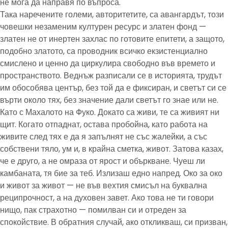
не мога да направя по въпроса.
Така наречените големи, авторитетите, са авангардът, този
човешки незаменим културен ресурс и златен фонд —
златен не от инертен захлас по готовите епитети, а защото,
подобно златото, са проводник всичко екзистенциално
смислено и ценно да циркулира свободно във времето и
пространството. Веднъж разписали се в историята, трудът
им обособява център, без той да е фиксиран, и светът си се
върти около тях, без значение дали светът го знае или не.
Като с Махалото на Фуко. Докато са живи, те са живият ни
щит. Когато отпаднат, остава пробойна, като работа на
живите след тях е да я запълнят не със жалейки, а със
собствени тяло, ум и, в крайна сметка, живот. Затова казах,
че е друго, а не омраза от ярост и объркване. Чуеш ли
камбаната, тя бие за теб. Излизаш едно напред. Око за око
и живот за живот — не във вехтия смисъл на буквална
реципрочност, а на духовен завет. Ако това не ти говори
нищо, пак страхотно — помилван си и отреден за
спокойствие. В обратния случай, ако откликваш, си призван,