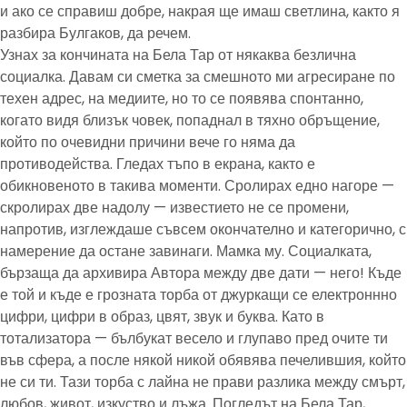
и ако се справиш добре, накрая ще имаш светлина, както я
разбира Булгаков, да речем.
Узнах за кончината на Бела Тар от някаква безлична
социалка. Давам си сметка за смешното ми агресиране по
техен адрес, на медиите, но то се появява спонтанно,
когато видя близък човек, попаднал в тяхно обръщение,
който по очевидни причини вече го няма да
противодейства. Гледах тъпо в екрана, както е
обикновеното в такива моменти. Сролирах едно нагоре —
скролирах две надолу — известието не се промени,
напротив, изглеждаше съвсем окончателно и категорично, с
намерение да остане завинаги. Мамка му. Социалката,
бързаща да архивира Автора между две дати — него! Къде
е той и къде е грозната торба от джуркащи се електроннно
цифри, цифри в образ, цвят, звук и буква. Като в
тотализатора — бълбукат весело и глупаво пред очите ти
във сфера, а после някой никой обявява печелившия, който
не си ти. Тази торба с лайна не прави разлика между смърт,
любов, живот, изкуство и лъжа. Погледът на Бела Тар,