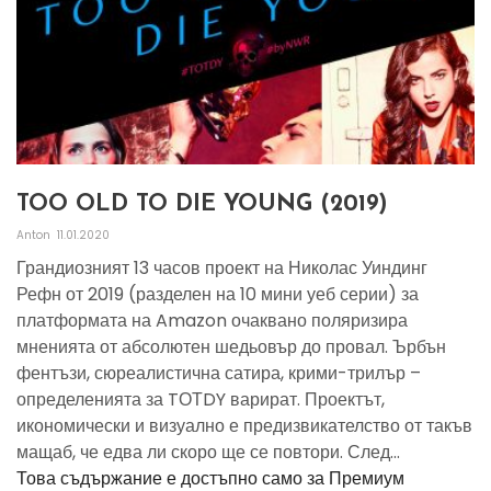
TOO OLD TO DIE YOUNG (2019)
Anton
11.01.2020
Грандиозният 13 часов проект на Николас Уиндинг
Рефн от 2019 (разделен на 10 мини уеб серии) за
платформата на Amazon очаквано поляризира
мненията от абсолютен шедьовър до провал. Ърбън
фентъзи, сюреалистична сатира, крими-трилър –
определенията за TОТDY варират. Проектът,
икономически и визуално е предизвикателство от такъв
мащаб, че едва ли скоро ще се повтори. След...
Това съдържание е достъпно само за Премиум