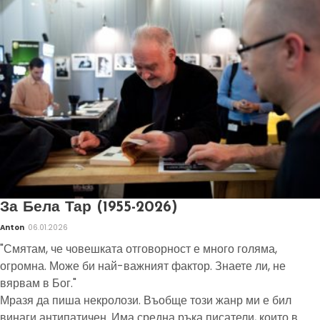
За Бела Тар (1955-2026)
Anton
06.01.2026
"Смятам, че човешката отговорност е много голяма,
огромна. Може би най-важният фактор. Знаете ли, не
вярвам в Бог."
Мразя да пиша некролози. Въобще този жанр ми е бил
винаги антипатичен. Има средна ръка писатели, които в