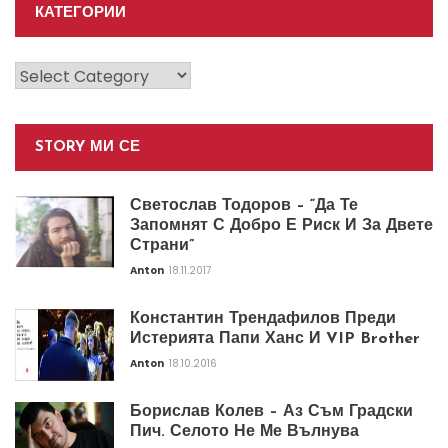
КАТЕГОРИИ
Категории
STORY МИ СЕ
Светослав Тодоров – “Да Те
Запомнят С Добро Е Риск И За Двете
Страни”
Anton
18.11.2017
Константин Трендафилов Преди
Истерията Папи Ханс И VIP Brother
Anton
18.10.2016
Борислав Колев – Аз Съм Градски
Пич. Селото Не Ме Вълнува