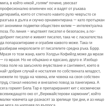
мига, в който някой „голям“ почине, увесват
професионално впиянчен нос и вадят от ръкава
дитирамба, която от стегнато навито руло чевръсто се
разгъва в дълга и скучно орнаментирана — като протъркан
от анонимни подметки обществен килим — интелектуална
поза. По линия – мъртвият писател е безопасен, а по-
добрият писател е живият писател, така че с ласкателства
да попаразитираме и ограбим каквото може. Така ги
разбирам некролозите от писателите средна ръка. Бррр.
Мразя го този жанр, както Холдън Кофийлд може да мрази
— го мразя. Но не объркано и ядосано, друго е. Изобщо
това поле на закъсняло вчувстване и сантимент, което в
най-добрия случай е носталгия по собствената младост,
нежели по труда на човека, или човека на своя собствен
труд, станал неволно и внезапно повод за панегирика. А
сега горкият Бела Тар е препарираният кит с космически
всевиждащото око от „Веркмайстерови хармонии“, който
малки човечета ще разнасят за зрелище три дни, и аз нищо
не мога да направя по въпроса.