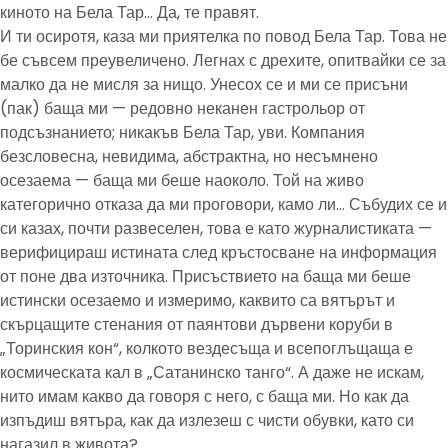
киното на Бела Тар… Да, те правят.
И ти осиротя, каза ми приятелка по повод Бела Тар. Това не
бе съвсем преувеличено. Легнах с дрехите, опитвайки се за
малко да не мисля за нищо. Унесох се и ми се присъни
(пак) баща ми — редовно неканен гастрольор от
подсъзнанието; никакъв Бела Тар, уви. Компания
безсловесна, невидима, абстрактна, но несъмнено
осезаема — баща ми беше наоколо. Той на живо
категорично отказа да ми проговори, камо ли… Събудих се и
си казах, почти развеселен, това е като журналистиката —
верифицираш истината след кръстосване на информация
от поне два източника. Присъствието на баща ми беше
истински осезаемо и измеримо, каквито са вятърът и
скърцащите стенания от паянтови дървени коруби в
„Торинския кон“, колкото вездесъща и всепоглъщаща е
космическата кал в „Сатанинско танго“. А даже не искам,
нито имам какво да говоря с него, с баща ми. Но как да
изпъдиш вятъра, как да излезеш с чисти обувки, като си
нагазил в живота?