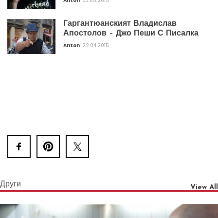
Anton
03.05.2015
Гаргантюанският Владислав
Апостолов – Джо Пеши С Писалка
Anton
22.04.2015
Други
View All