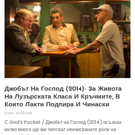
Джобът На Господ (2014)- За Живота
На Лузърската Класа И Кръчмите, В
Които Лакти Подпира И Чинаски
Anton
20.08.2015
С God's Pocket / Джобът на Господ (2014) осъзнах
колко много ще ми липсват неизиграните роли на