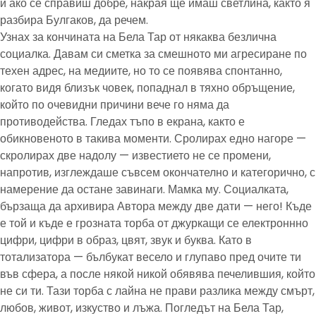
и ако се справиш добре, накрая ще имаш светлина, както я
разбира Булгаков, да речем.
Узнах за кончината на Бела Тар от някаква безлична
социалка. Давам си сметка за смешното ми агресиране по
техен адрес, на медиите, но то се появява спонтанно,
когато видя близък човек, попаднал в тяхно обръщение,
който по очевидни причини вече го няма да
противодейства. Гледах тъпо в екрана, както е
обикновеното в такива моменти. Сролирах едно нагоре —
скролирах две надолу — известието не се промени,
напротив, изглеждаше съвсем окончателно и категорично, с
намерение да остане завинаги. Мамка му. Социалката,
бързаща да архивира Автора между две дати — него! Къде
е той и къде е грозната торба от джуркащи се електроннно
цифри, цифри в образ, цвят, звук и буква. Като в
тотализатора — бълбукат весело и глупаво пред очите ти
във сфера, а после някой никой обявява печелившия, който
не си ти. Тази торба с лайна не прави разлика между смърт,
любов, живот, изкуство и лъжа. Погледът на Бела Тар,