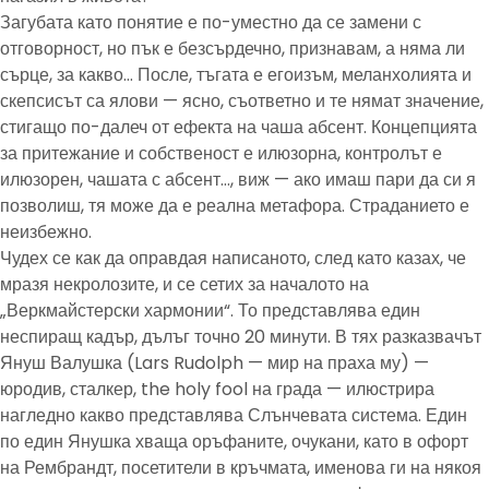
Загубата като понятие е по-уместно да се замени с
отговорност, но пък е безсърдечно, признавам, а няма ли
сърце, за какво… После, тъгата е егоизъм, меланхолията и
скепсисът са ялови — ясно, съответно и те нямат значение,
стигащо по-далеч от ефекта на чаша абсент. Концепцията
за притежание и собственост е илюзорна, контролът е
илюзорен, чашата с абсент…, виж — ако имаш пари да си я
позволиш, тя може да е реална метафора. Страданието е
неизбежно.
Чудех се как да оправдая написаното, след като казах, че
мразя некролозите, и се сетих за началото на
„Веркмайстерски хармонии“. То представлява един
неспиращ кадър, дълъг точно 20 минути. В тях разказвачът
Януш Валушка (Lars Rudolph — мир на праха му) —
юродив, сталкер, the holy fool на града — илюстрира
нагледно какво представлява Слънчевата система. Един
по един Янушка хваща оръфаните, очукани, като в офорт
на Рембрандт, посетители в кръчмата, именова ги на някоя