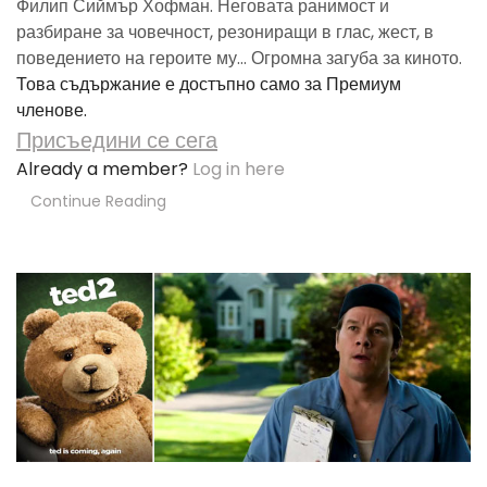
Филип Сиймър Хофман. Неговата ранимост и
разбиране за човечност, резониращи в глас, жест, в
поведението на героите му... Огромна загуба за киното.
Това съдържание е достъпно само за Премиум
членове.
Присъедини се сега
Already a member?
Log in here
Continue Reading