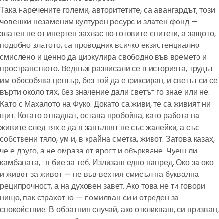
Така наречените големи, авторитетите, са авангардът, този
човешки незаменим културен ресурс и златен фонд —
златен не от инертен захлас по готовите епитети, а защото,
подобно златото, са проводник всичко екзистенциално
смислено и ценно да циркулира свободно във времето и
пространството. Веднъж разписали се в историята, трудът
им обособява център, без той да е фиксиран, и светът си се
върти около тях, без значение дали светът го знае или не.
Като с Махалото на Фуко. Докато са живи, те са живият ни
щит. Когато отпаднат, остава пробойна, като работа на
живите след тях е да я запълнят не със жалейки, а със
собствени тяло, ум и, в крайна сметка, живот. Затова казах,
че е друго, а не омраза от ярост и объркване. Чуеш ли
камбаната, тя бие за теб. Излизаш едно напред. Око за око
и живот за живот — не във вехтия смисъл на буквална
реципрочност, а на духовен завет. Ако това не ти говори
нищо, пак страхотно — помилван си и отреден за
спокойствие. В обратния случай, ако откликваш, си призван,