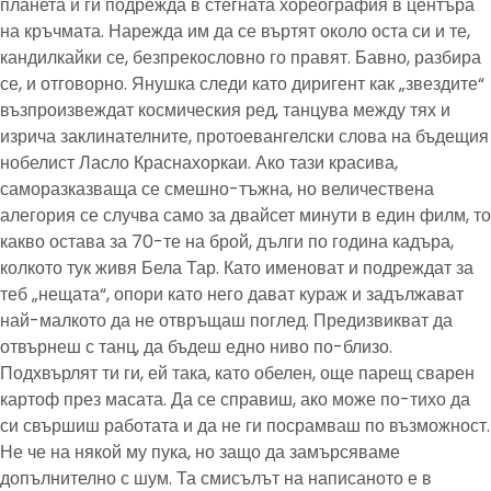
планета и ги подрежда в стегната хореография в центъра
на кръчмата. Нарежда им да се въртят около оста си и те,
кандилкайки се, безпрекословно го правят. Бавно, разбира
се, и отговорно. Янушка следи като диригент как „звездите“
възпроизвеждат космическия ред, танцува между тях и
изрича заклинателните, протоевангелски слова на бъдещия
нобелист Ласло Краснахоркаи. Ако тази красива,
саморазказваща се смешно-тъжна, но величествена
алегория се случва само за двайсет минути в един филм, то
какво остава за 70-те на брой, дълги по година кадъра,
колкото тук живя Бела Тар. Като именоват и подреждат за
теб „нещата“, опори като него дават кураж и задължават
най-малкото да не отвръщаш поглед. Предизвикват да
отвърнеш с танц, да бъдеш едно ниво по-близо.
Подхвърлят ти ги, ей така, като обелен, още парещ сварен
картоф през масата. Да се справиш, ако може по-тихо да
си свършиш работата и да не ги посрамваш по възможност.
Не че на някой му пука, но защо да замърсяваме
допълнително с шум. Та смисълът на написаното е в