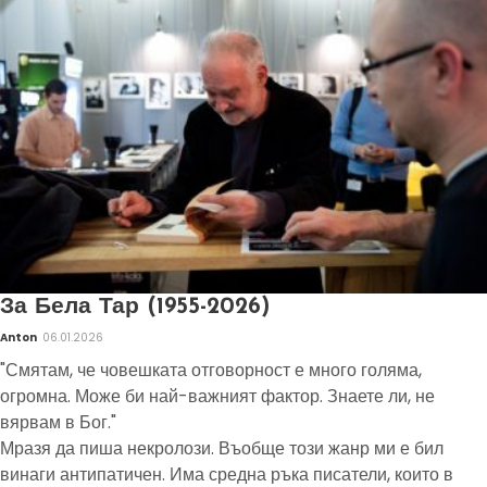
За Бела Тар (1955-2026)
Anton
06.01.2026
"Смятам, че човешката отговорност е много голяма,
огромна. Може би най-важният фактор. Знаете ли, не
вярвам в Бог."
Мразя да пиша некролози. Въобще този жанр ми е бил
винаги антипатичен. Има средна ръка писатели, които в