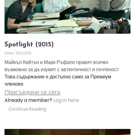
Spotlight (2015)
Anton
28.12.2021
Майкъл Кийтън и Марк Ръфало правят всичко
възможно за да изумят с автентичност и почтеност
Това съдържание е достъпно само за Премиум
членове.
Присъедини се сега
Already a member?
Log in here
Continue Reading