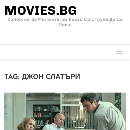
MOVIES.BG
Киноблог За Филмите, За Които Си Струва Да Се
Пише
Togg
navi
TAG:
ДЖОН СЛАТЪРИ