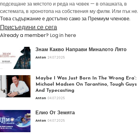
подсещане за мястото и реда на човек — в опашката, в
системата, в хронотопа на собствения му филм. Или пък не.
Това съдържание е достъпно само за Премиум членове.
Присъедини се сега
Already a member?
Log in here
Знам Какво Направи Миналото Лято
Anton
24.07.2025
Maybe I Was Just Born In The Wrong Era’:
Michael Madsen On Tarantino, Tough Guys
And Typecasting
Anton
04.07.2025
Елио От Земята
Anton
04.07.2025