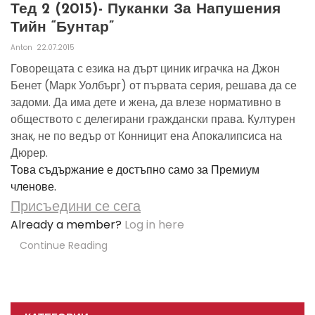
Тед 2 (2015)- Пуканки За Напушения
Тийн “бунтар”
Anton
22.07.2015
Говорещата с езика на дърт циник играчка на Джон
Бенет (Марк Уолбърг) от първата серия, решава да се
задоми. Да има дете и жена, да влезе нормативно в
обществото с делегирани граждански права. Културен
знак, не по ведър от Конницит ена Апокалипсиса на
Дюрер.
Това съдържание е достъпно само за Премиум
членове.
Присъедини се сега
Already a member?
Log in here
Continue Reading