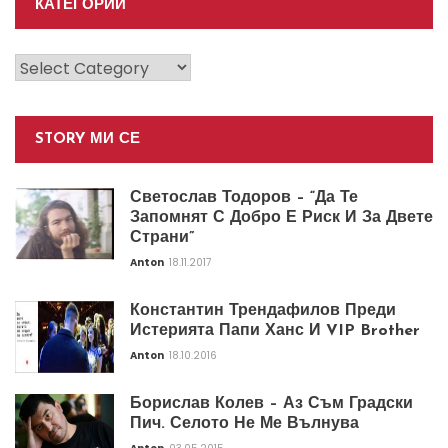
КАТЕГОРИИ
Категории
STORY МИ СЕ
Светослав Тодоров – “Да Те
Запомнят С Добро Е Риск И За Двете
Страни”
Anton
18.11.2017
Константин Трендафилов Преди
Истерията Папи Ханс И VIP Brother
Anton
18.10.2016
Борислав Колев – Аз Съм Градски
Пич. Селото Не Ме Вълнува