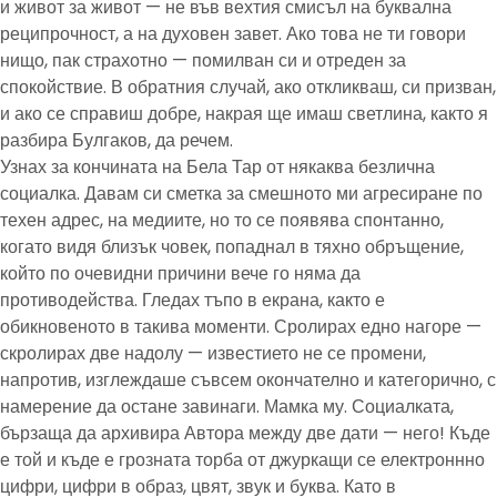
и живот за живот — не във вехтия смисъл на буквална
реципрочност, а на духовен завет. Ако това не ти говори
нищо, пак страхотно — помилван си и отреден за
спокойствие. В обратния случай, ако откликваш, си призван,
и ако се справиш добре, накрая ще имаш светлина, както я
разбира Булгаков, да речем.
Узнах за кончината на Бела Тар от някаква безлична
социалка. Давам си сметка за смешното ми агресиране по
техен адрес, на медиите, но то се появява спонтанно,
когато видя близък човек, попаднал в тяхно обръщение,
който по очевидни причини вече го няма да
противодейства. Гледах тъпо в екрана, както е
обикновеното в такива моменти. Сролирах едно нагоре —
скролирах две надолу — известието не се промени,
напротив, изглеждаше съвсем окончателно и категорично, с
намерение да остане завинаги. Мамка му. Социалката,
бързаща да архивира Автора между две дати — него! Къде
е той и къде е грозната торба от джуркащи се електроннно
цифри, цифри в образ, цвят, звук и буква. Като в