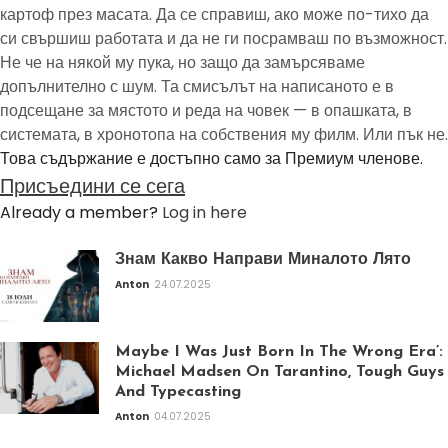
картоф през масата. Да се справиш, ако може по-тихо да
си свършиш работата и да не ги посрамваш по възможност.
Не че на някой му пука, но защо да замърсяваме
допълнително с шум. Та смисълът на написаното е в
подсещане за мястото и реда на човек — в опашката, в
системата, в хронотопа на собствения му филм. Или пък не.
Това съдържание е достъпно само за Премиум членове.
Присъедини се сега
Already a member?
Log in here
Знам Какво Направи Миналото Лято
Anton
24.07.2025
Maybe I Was Just Born In The Wrong Era’:
Michael Madsen On Tarantino, Tough Guys
And Typecasting
Anton
04.07.2025