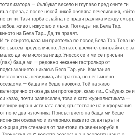
тотализатора — бълбукат весело и глупаво пред очите ти
във сфера, а после някой никой обявява печелившия, който
не си ти. Тази торба с лайна не прави разлика между смърт,
любов, живот, изкуство и лъжа. Погледът на Бела Тар,
киното на Бела Тар… Да, те правят.
И ти осиротя, каза ми приятелка по повод Бела Тар. Това не
бе съвсем преувеличено. Легнах с дрехите, опитвайки се за
малко да не мисля за нищо. Унесох се и ми се присъни
(пак) баща ми — редовно неканен гастрольор от
подсъзнанието; никакъв Бела Тар, уви. Компания
безсловесна, невидима, абстрактна, но несъмнено
осезаема — баща ми беше наоколо. Той на живо
категорично отказа да ми проговори, камо ли… Събудих се и
си казах, почти развеселен, това е като журналистиката —
верифицираш истината след кръстосване на информация
от поне два източника. Присъствието на баща ми беше
истински осезаемо и измеримо, каквито са вятърът и
скърцащите стенания от паянтови дървени коруби в
„Торинския кон“, колкото вездесъща и всепоглъщаща е