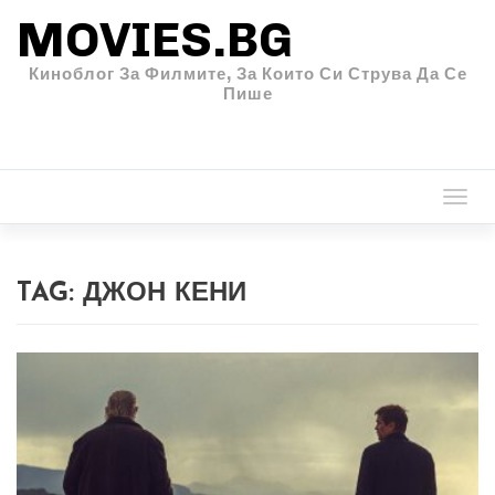
MOVIES.BG
Киноблог За Филмите, За Които Си Струва Да Се
Пише
Togg
navi
TAG:
ДЖОН КЕНИ