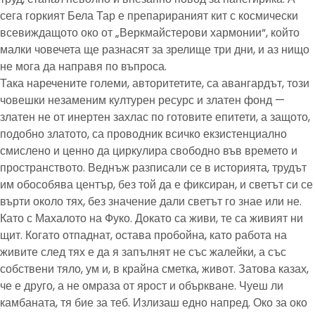
сега горкият Бела Тар е препарираният кит с космически
всевиждащото око от „Веркмайстерови хармонии“, който
малки човечета ще разнасят за зрелище три дни, и аз нищо
не мога да направя по въпроса.
Така наречените големи, авторитетите, са авангардът, този
човешки незаменим културен ресурс и златен фонд —
златен не от инертен захлас по готовите епитети, а защото,
подобно златото, са проводник всичко екзистенциално
смислено и ценно да циркулира свободно във времето и
пространството. Веднъж разписали се в историята, трудът
им обособява център, без той да е фиксиран, и светът си се
върти около тях, без значение дали светът го знае или не.
Като с Махалото на Фуко. Докато са живи, те са живият ни
щит. Когато отпаднат, остава пробойна, като работа на
живите след тях е да я запълнят не със жалейки, а със
собствени тяло, ум и, в крайна сметка, живот. Затова казах,
че е друго, а не омраза от ярост и объркване. Чуеш ли
камбаната, тя бие за теб. Излизаш едно напред. Око за око