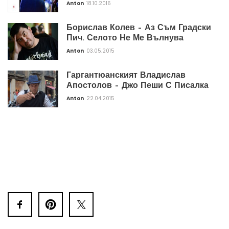
Anton
18.10.2016
Борислав Колев – Аз Съм Градски
Пич. Селото Не Ме Вълнува
Anton
03.05.2015
Гаргантюанският Владислав
Апостолов – Джо Пеши С Писалка
Anton
22.04.2015