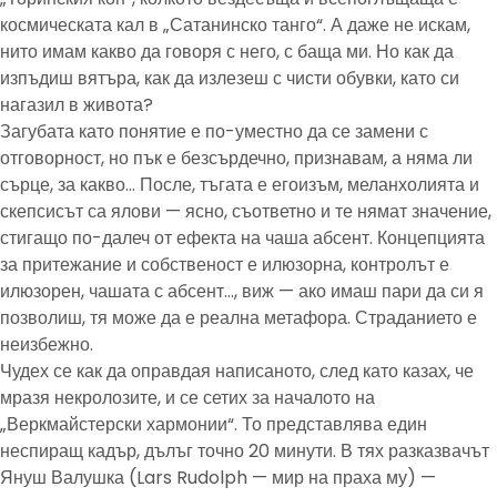
космическата кал в „Сатанинско танго“. А даже не искам,
нито имам какво да говоря с него, с баща ми. Но как да
изпъдиш вятъра, как да излезеш с чисти обувки, като си
нагазил в живота?
Загубата като понятие е по-уместно да се замени с
отговорност, но пък е безсърдечно, признавам, а няма ли
сърце, за какво… После, тъгата е егоизъм, меланхолията и
скепсисът са ялови — ясно, съответно и те нямат значение,
стигащо по-далеч от ефекта на чаша абсент. Концепцията
за притежание и собственост е илюзорна, контролът е
илюзорен, чашата с абсент…, виж — ако имаш пари да си я
позволиш, тя може да е реална метафора. Страданието е
неизбежно.
Чудех се как да оправдая написаното, след като казах, че
мразя некролозите, и се сетих за началото на
„Веркмайстерски хармонии“. То представлява един
неспиращ кадър, дълъг точно 20 минути. В тях разказвачът
Януш Валушка (Lars Rudolph — мир на праха му) —