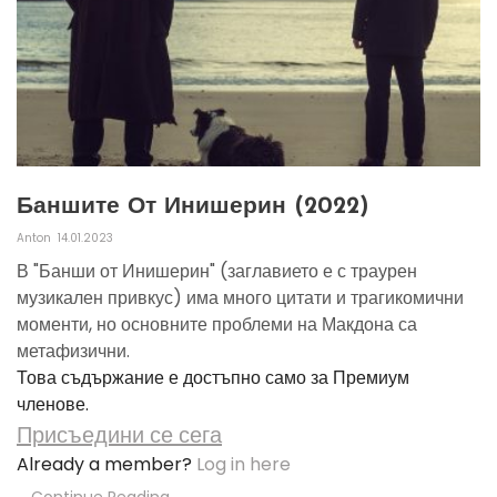
Баншите От Инишерин (2022)
Anton
14.01.2023
В "Банши от Инишерин" (заглавието е с траурен
музикален привкус) има много цитати и трагикомични
моменти, но основните проблеми на Макдона са
метафизични.
Това съдържание е достъпно само за Премиум
членове.
Присъедини се сега
Already a member?
Log in here
Continue Reading