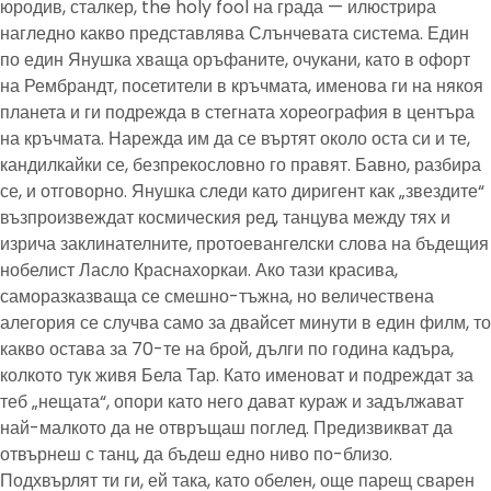
юродив, сталкер, the holy fool на града — илюстрира
нагледно какво представлява Слънчевата система. Един
по един Янушка хваща оръфаните, очукани, като в офорт
на Рембрандт, посетители в кръчмата, именова ги на някоя
планета и ги подрежда в стегната хореография в центъра
на кръчмата. Нарежда им да се въртят около оста си и те,
кандилкайки се, безпрекословно го правят. Бавно, разбира
се, и отговорно. Янушка следи като диригент как „звездите“
възпроизвеждат космическия ред, танцува между тях и
изрича заклинателните, протоевангелски слова на бъдещия
нобелист Ласло Краснахоркаи. Ако тази красива,
саморазказваща се смешно-тъжна, но величествена
алегория се случва само за двайсет минути в един филм, то
какво остава за 70-те на брой, дълги по година кадъра,
колкото тук живя Бела Тар. Като именоват и подреждат за
теб „нещата“, опори като него дават кураж и задължават
най-малкото да не отвръщаш поглед. Предизвикват да
отвърнеш с танц, да бъдеш едно ниво по-близо.
Подхвърлят ти ги, ей така, като обелен, още парещ сварен