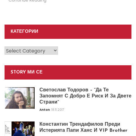
КАТЕГОРИИ
Категории
STORY МИ СЕ
Светослав Тодоров – “Да Те
Запомнят С Добро Е Риск И За Двете
Страни”
Anton
18.11.2017
Константин Трендафилов Преди
Истерията Папи Ханс И VIP Brother