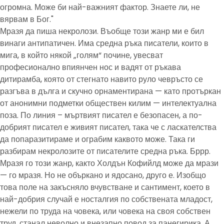
огромна. Може би най-важният фактор. Знаете ли, не
вярвам в Бог."
Мразя да пиша некролози. Въобще този жанр ми е бил
винаги антипатичен. Има средна ръка писатели, които в
мига, в който някой „голям“ почине, увесват
професионално впиянчен нос и вадят от ръкава
дитирамба, която от стегнато навито руло чевръсто се
разгъва в дълга и скучно орнаментирана — като протъркан
от анонимни подметки обществен килим — интелектуална
поза. По линия – мъртвият писател е безопасен, а по-
добрият писател е живият писател, така че с ласкателства
да попаразитираме и ограбим каквото може. Така ги
разбирам некролозите от писателите средна ръка. Бррр.
Мразя го този жанр, както Холдън Кофийлд може да мрази
— го мразя. Но не объркано и ядосано, друго е. Изобщо
това поле на закъсняло вчувстване и сантимент, което в
най-добрия случай е носталгия по собствената младост,
нежели по труда на човека, или човека на своя собствен
труд, станал неволно и внезапно повод за панегирика. А