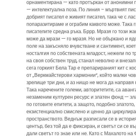
орнаментирана — като протъркан от анонимни 
— интелектуална поза. По линия – мъртвият пис
добрият писател е живият писател, така че с ла
попаразитираме и ограбим каквото може. Така г
писателите средна ръка. Бррр. Мразя го този ж
може да мрази — го мразя. Но не объркано и ядо
поле на закъсняло вчувстване и сантимент, кое
носталгия по собствената младост, нежели по тр
на своя собствен труд, станал неволно и внезап
сега горкият Бела Тар е препарираният кит с к
от „Веркмайстерови хармонии“, който малки чов
зрелище три дни, и аз нищо не мога да направя 
Така наречените големи, авторитетите, са аванг
незаменим културен ресурс и златен фонд — зла
по готовите епитети, а защото, подобно златото
екзистенциално смислено и ценно да циркулира
пространството. Веднъж разписали се в история
център, без той да е фиксиран, и светът си се въ
дали светът го знае или не. Като с Махалото на 