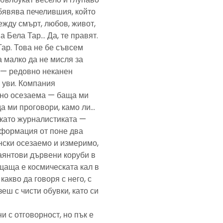
обявява печелившия, който
ежду смърт, любов, живот,
а Бела Тар… Да, те правят.
Тар. Това не бе съвсем
а малко да не мисля за
и — редовно неканен
, уви. Компания
ено осезаема — баща ми
да ми проговори, камо ли…
е като журналистиката —
формация от поне два
нски осезаемо и измеримо,
аянтови дървени коруби в
щаща е космическата кал в
какво да говоря с него, с
еш с чисти обувки, като си
и с отговорност, но пък е