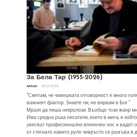
За Бела Тар (1955-2026)
Anton
06.01.2026
"Смятам, че човешката отговорност е много гол
важният фактор. Знаете ли, не вярвам в Бог."
Мразя да пиша некролози. Въобще този жанр ми
Има средна ръка писатели, които в мига, в който
увесват професионално впиянчен нос и вадят о
от стегнато навито руло чевръсто се разгъва в 