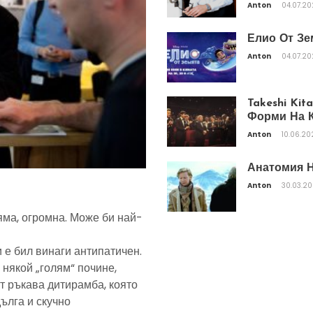
Anton
04.07.2
Елио От Зе
Anton
04.07.2
Takeshi Ki
Форми На К
Anton
10.06.20
Анатомия Н
Anton
30.03.2
яма, огромна. Може би най-
 е бил винаги антипатичен.
 някой „голям“ почине,
т ръкава дитирамба, която
дълга и скучно