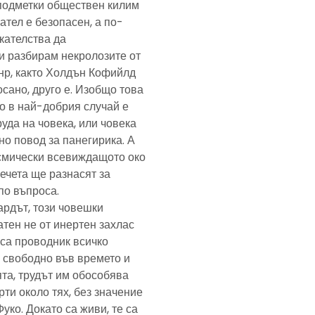
подметки обществен килим
ател е безопасен, а по-
скателства да
и разбирам некролозите от
анр, както Холдън Кофийлд
сано, друго е. Изобщо това
то в най-добрия случай е
уда на човека, или човека
но повод за панегирика. А
осмически всевиждащото око
ечета ще разнасят за
по въпроса.
ардът, този човешки
тен не от инертен захлас
, са проводник всичко
 свободно във времето и
та, трудът им обособява
рти около тях, без значение
Фуко. Докато са живи, те са