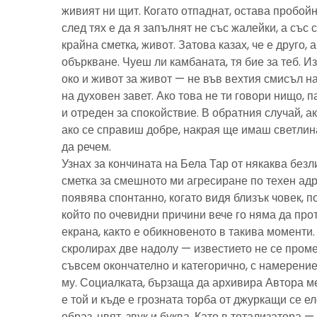
живият ни щит. Когато отпаднат, остава пробойн
след тях е да я запълнят не със жалейки, а със с
крайна сметка, живот. Затова казах, че е друго, 
объркване. Чуеш ли камбаната, тя бие за теб. И
око и живот за живот — не във вехтия смисъл н
на духовен завет. Ако това не ти говори нищо, 
и отреден за спокойствие. В обратния случай, ак
ако се справиш добре, накрая ще имаш светлина
да речем.
Узнах за кончината на Бела Тар от някаква без
сметка за смешното ми агресиране по техен адре
появява спонтанно, когато видя близък човек, 
който по очевидни причини вече го няма да про
екрана, както е обикновеното в такива моменти
скролирах две надолу — известието не се пром
съвсем окончателно и категорично, с намерение
му. Социалката, бързаща да архивира Автора м
е той и къде е грозната торба от джуркащи се 
образ, цвят, звук и буква. Като в тотализатора 