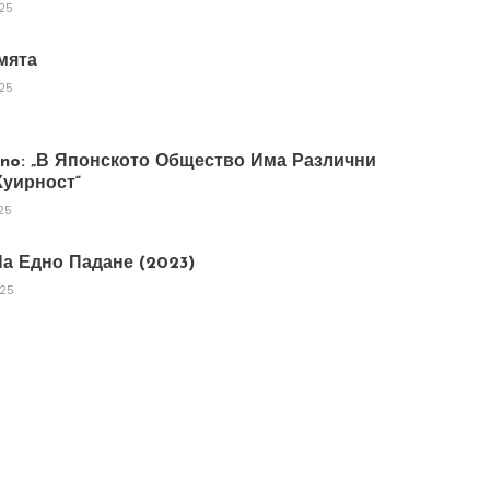
025
мята
025
tano: „В Японското Общество Има Различни
уирност“
25
а Едно Падане (2023)
025