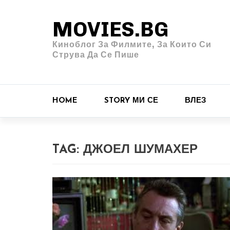
MOVIES.BG
Киноблог За Филмите, За Които Си
Струва Да Се Пише
HOME
STORY МИ СЕ
ВЛЕЗ
TAG:
ДЖОЕЛ ШУМАХЕР