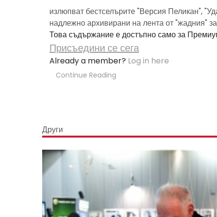
излюпват бестселърите "Версия Пеликан", "Уда
надлежно архивирани на лента от "жадния" з
Това съдържание е достъпно само за Премиу
Присъедини се сега
Already a member?
Log in here
Continue Reading
Други