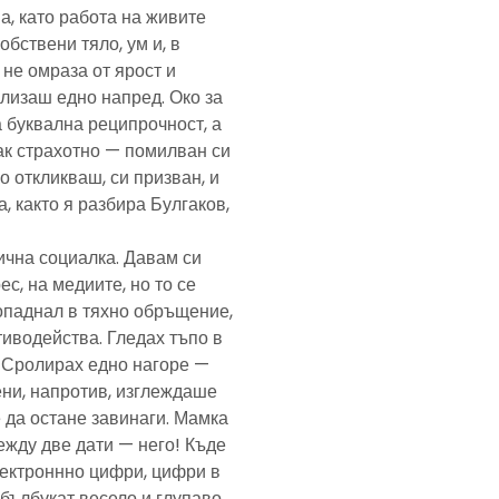
а, като работа на живите
обствени тяло, ум и, в
а не омраза от ярост и
злизаш едно напред. Око за
а буквална реципрочност, а
пак страхотно — помилван си
о откликваш, си призван, и
, както я разбира Булгаков,
лична социалка. Давам си
с, на медиите, но то се
попаднал в тяхно обръщение,
тиводейства. Гледах тъпо в
. Сролирах едно нагоре —
ени, напротив, изглеждаше
 да остане завинаги. Мамка
ежду две дати — него! Къде
електроннно цифри, цифри в
— бълбукат весело и глупаво