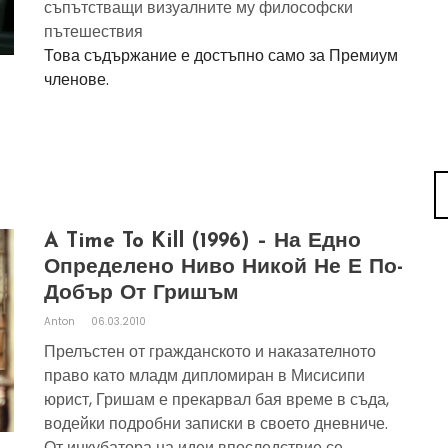
съпътстващи визуалните му философски
пътешествия
Това съдържание е достъпно само за Премиум
членове.
A Time To Kill (1996) – На Едно
Определено Ниво Никой Не Е По-
Добър От Гришъм
Anton
06.03.2010
Прелъстен от гражданското и наказателното
право като младм дипломиран в Мисисипи
юрист, Гришам е прекарвал бая време в съда,
водейки подробни записки в своето дневниче.
От инкубатора на идеи впоследствие се