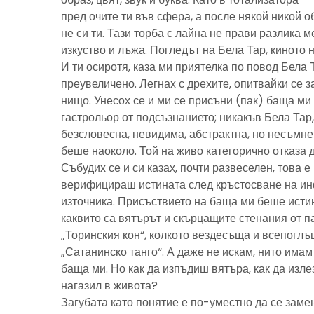
пред очите ти във сфера, а после някой никой 
не си ти. Тази торба с лайна не прави разлика м
изкуство и лъжа. Погледът на Бела Тар, киното н
И ти осиротя, каза ми приятелка по повод Бела 
преувеличено. Легнах с дрехите, опитвайки се з
нищо. Унесох се и ми се присъни (пак) баща м
гастрольор от подсъзнанието; никакъв Бела Тар
безсловесна, невидима, абстрактна, но несъмн
беше наоколо. Той на живо категорично отказа 
Събудих се и си казах, почти развеселен, това 
верифицираш истината след кръстосване на ин
източника. Присъствието на баща ми беше исти
каквито са вятърът и скърцащите стенания от п
„Торинския кон“, колкото вездесъща и всепоглъ
„Сатанинско танго“. А даже не искам, нито имам 
баща ми. Но как да изпъдиш вятъра, как да излез
нагазил в живота?
Загубата като понятие е по-уместно да се замен