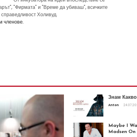
рът", "Фирмата" и "Време да убиваш", всичките
а справедливост Холивуд.
м членове.
Знам Какво
Anton
24.07.2
Maybe I Was
Madsen On T