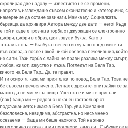
скролирах две надолу — известието не се промени,
напротив, изглеждаше съвсем окончателно и категорично, с
намерение да остане завинаги. Мамка му. Социалката,
бързаща да архивира Автора между две дати — него! Къде
е той и къде е грозната торба от джуркащи се електроннно
цифри, цифри в образ, цвят, звук и буква. Като в
тотализатора — бълбукат весело и глупаво пред очите ти
във сфера, а после някой никой обявява печелившия, който
не си ти. Тази торба с лайна не прави разлика между смърт,
любов, живот, изкуство и лъжа. Погледът на Бела Тар,
киното на Бела Тар… Да, те правят.
И ти осиротя, каза ми приятелка по повод Бела Тар. Това не
бе съвсем преувеличено. Легнах с дрехите, опитвайки се за
малко да не мисля за нищо. Унесох се и ми се присъни
(пак) баща ми — редовно неканен гастрольор от
подсъзнанието; никакъв Бела Тар, уви. Компания
безсловесна, невидима, абстрактна, но несъмнено
осезаема — баща ми беше наоколо. Той на живо
категорично отказа да ми проговори, камо ли… Събудих се и