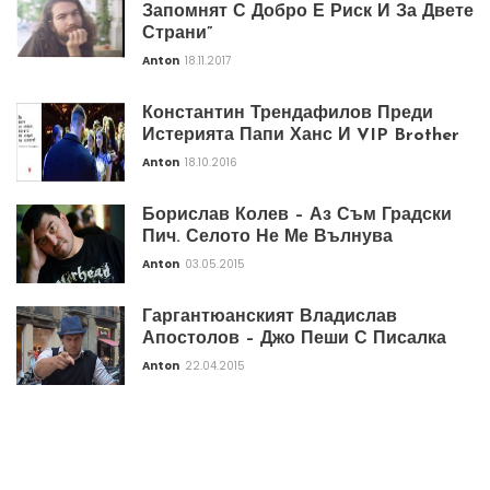
Запомнят С Добро Е Риск И За Двете
Страни”
Anton
18.11.2017
Константин Трендафилов Преди
Истерията Папи Ханс И VIP Brother
Anton
18.10.2016
Борислав Колев – Аз Съм Градски
Пич. Селото Не Ме Вълнува
Anton
03.05.2015
Гаргантюанският Владислав
Апостолов – Джо Пеши С Писалка
Anton
22.04.2015