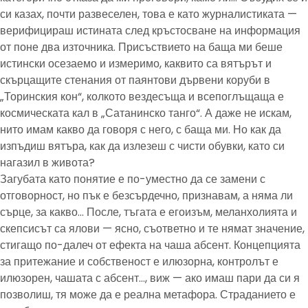
си казах, почти развеселен, това е като журналистиката —
верифицираш истината след кръстосване на информация
от поне два източника. Присъствието на баща ми беше
истински осезаемо и измеримо, каквито са вятърът и
скърцащите стенания от паянтови дървени коруби в
„Торинския кон“, колкото вездесъща и всепоглъщаща е
космическата кал в „Сатанинско танго“. А даже не искам,
нито имам какво да говоря с него, с баща ми. Но как да
изпъдиш вятъра, как да излезеш с чисти обувки, като си
нагазил в живота?
Загубата като понятие е по-уместно да се замени с
отговорност, но пък е безсърдечно, признавам, а няма ли
сърце, за какво… После, тъгата е егоизъм, меланхолията и
скепсисът са ялови — ясно, съответно и те нямат значение,
стигащо по-далеч от ефекта на чаша абсент. Концепцията
за притежание и собственост е илюзорна, контролът е
илюзорен, чашата с абсент…, виж — ако имаш пари да си я
позволиш, тя може да е реална метафора. Страданието е