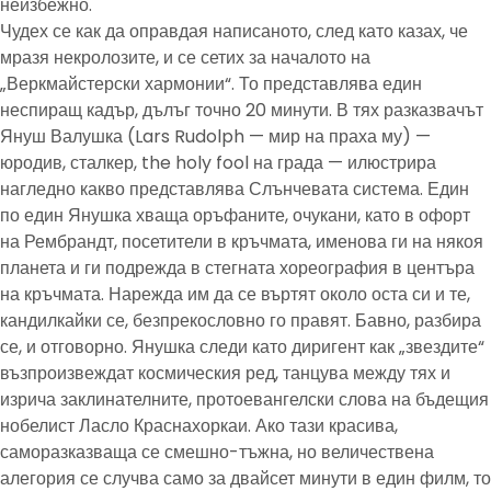
неизбежно.
Чудех се как да оправдая написаното, след като казах, че
мразя некролозите, и се сетих за началото на
„Веркмайстерски хармонии“. То представлява един
неспиращ кадър, дълъг точно 20 минути. В тях разказвачът
Януш Валушка (Lars Rudolph — мир на праха му) —
юродив, сталкер, the holy fool на града — илюстрира
нагледно какво представлява Слънчевата система. Един
по един Янушка хваща оръфаните, очукани, като в офорт
на Рембрандт, посетители в кръчмата, именова ги на някоя
планета и ги подрежда в стегната хореография в центъра
на кръчмата. Нарежда им да се въртят около оста си и те,
кандилкайки се, безпрекословно го правят. Бавно, разбира
се, и отговорно. Янушка следи като диригент как „звездите“
възпроизвеждат космическия ред, танцува между тях и
изрича заклинателните, протоевангелски слова на бъдещия
нобелист Ласло Краснахоркаи. Ако тази красива,
саморазказваща се смешно-тъжна, но величествена
алегория се случва само за двайсет минути в един филм, то