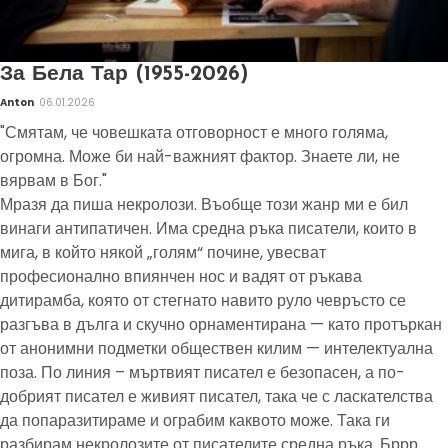
За Бела Тар (1955-2026)
Anton
06.01.2026
"Смятам, че човешката отговорност е много голяма,
огромна. Може би най-важният фактор. Знаете ли, не
вярвам в Бог."
Мразя да пиша некролози. Въобще този жанр ми е бил
винаги антипатичен. Има средна ръка писатели, които в
мига, в който някой „голям“ почине, увесват
професионално впиянчен нос и вадят от ръкава
дитирамба, която от стегнато навито руло чевръсто се
разгъва в дълга и скучно орнаментирана — като протъркан
от анонимни подметки обществен килим — интелектуална
поза. По линия – мъртвият писател е безопасен, а по-
добрият писател е живият писател, така че с ласкателства
да попаразитираме и ограбим каквото може. Така ги
разбирам некролозите от писателите средна ръка. Бррр.