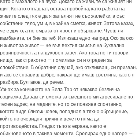
Като с Махалото на Фуко. Докато са живи, те са живият ни
щит. Когато отпаднат, остава пробойна, като работа на
живите след тях е да я запълнят не със жалейки, а със
собствени тяло, ум и, в крайна сметка, живот. Затова казах,
че е друго, а не омраза от ярост и объркване. Чуеш ли
камбаната, тя бие за теб. Излизаш едно напред. Око за око
и живот за живот — не във вехтия смисъл на буквална
реципрочност, а на духовен завет. Ако това не ти говори
нищо, пак страхотно — помилван си и отреден за
спокойствие. В обратния случай, ако откликваш, си призван,
и ако се справиш добре, накрая ще имаш светлина, както я
разбира Булгаков, да речем.
Узнах за кончината на Бела Тар от някаква безлична
социалка. Давам си сметка за смешното ми агресиране по
техен адрес, на медиите, но то се появява спонтанно,
когато видя близък човек, попаднал в тяхно обръщение,
който по очевидни причини вече го няма да
противодейства. Гледах тъпо в екрана, както е
обикновеното в такива моменти. Сролирах едно нагоре —