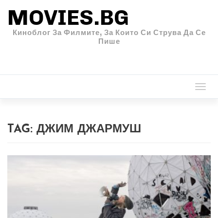
MOVIES.BG
Киноблог За Филмите, За Които Си Струва Да Се
Пише
Togg
navi
TAG:
ДЖИМ ДЖАРМУШ