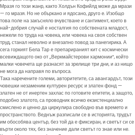
Мразя го този жанр, както Холдън Кофийлд може да мрази
— го мразя. Но не объркано и ядосано, друго е. Изобщо
това поле на закъсняло вчувстване и сантимент, което в
най-добрия случай е носталгия по собствената младост,
нежели по труда на човека, или човека на своя собствен
труд, станал неволно и внезапно повод за панегирика. А
сега горкият Бела Тар е препарираният кит с космически
всевиждащото око от „Веркмайстерови хармонии“, който
малки човечета ще разнасят за зрелище три дни, и аз нищо
не мога да направя по въпроса.
Така наречените големи, авторитетите, са авангардът, този
човешки незаменим културен ресурс и златен фонд —
златен не от инертен захлас по готовите епитети, а защото,
подобно златото, са проводник всичко екзистенциално
смислено и ценно да циркулира свободно във времето и
пространството. Веднъж разписали се в историята, трудът
им обособява център, без той да е фиксиран, и светът си се
върти около тях, без значение дали светът го знае или не.