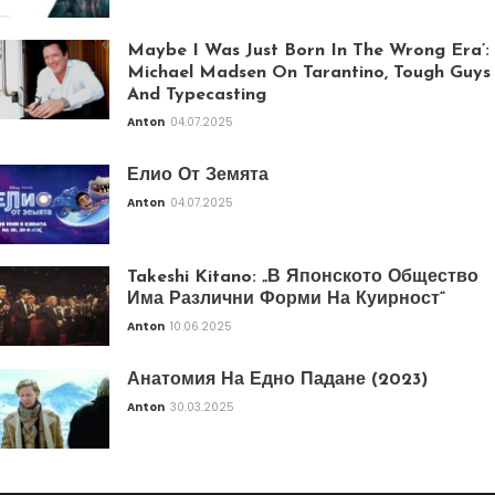
Maybe I Was Just Born In The Wrong Era’:
Michael Madsen On Tarantino, Tough Guys
And Typecasting
Anton
04.07.2025
Елио От Земята
Anton
04.07.2025
Takeshi Kitano: „В Японското Общество
Има Различни Форми На Куирност“
Anton
10.06.2025
Анатомия На Едно Падане (2023)
Anton
30.03.2025