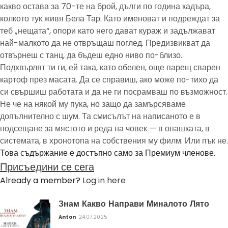
какво остава за 70-те на брой, дълги по година кадъра,
колкото тук живя Бела Тар. Като именоват и подреждат за
теб „нещата“, опори като него дават кураж и задължават
най-малкото да не отвръщаш поглед. Предизвикват да
отвърнеш с танц, да бъдеш едно ниво по-близо.
Подхвърлят ти ги, ей така, като обелен, още парещ сварен
картоф през масата. Да се справиш, ако може по-тихо да
си свършиш работата и да не ги посрамваш по възможност.
Не че на някой му пука, но защо да замърсяваме
допълнително с шум. Та смисълът на написаното е в
подсещане за мястото и реда на човек — в опашката, в
системата, в хронотопа на собствения му филм. Или пък не.
Това съдържание е достъпно само за Премиум членове.
Присъедини се сега
Already a member?
Log in here
Знам Какво Направи Миналото Лято
Anton
24.07.2025