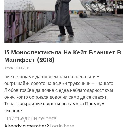
13 Моноспектакъла На Кейт Бланшет В
Манифест (2018)
Anton
13.09.2018
ние не искаме да живеем там на палатки: и -
обгръщайки делото на всички труженици - : нашата
Любов трябва да почне с една неблагодарност към
ония, които останаха доволни само да се спасят.
Това съдържание е достъпно само за Премиум
членове.
Присъедини се сега
Already a member?
Log in here