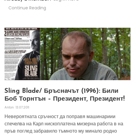
Continue Reading
Sling Blade/ Бръсначът (1996): Били
Боб Торнтън – Президент, Президент!
Anton
13.07.2011
Невероятната сръчност да поправя машинариии
спечелва на Карл нископлатена мизерна работа в на
пръв поглед забравило тъмното му минало родно