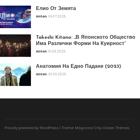
Елио От Земята
Anton
04.07.2025
Takeshi Kitano: „В Японското Общество
Има Различни Форми На Куирност“
Anton
10.06.2025
Анатомия На Едно Падане (2023)
Anton
30.03.2025
Proudly powered by WordPress
|
Theme: Magazine O by
Ocean Themes
.