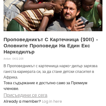
Проповедникът С Картечница (2011) –
Оловните Проповеди На Един Екс
Наркодилър
Anton
04.12.2011
В Проповедникът с картечница нарко-дилър зарязва
гангста кариерата си, за да стане детски спасител в
Африка.
Това съдържание е достъпно само за Премиум
членове.
Присъедини се сега
Already a member?
Log in here