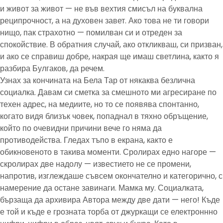
и живот за живот — не във вехтия смисъл на буквална
реципрочност, а на духовен завет. Ако това не ти говори
нищо, пак страхотно — помилван си и отреден за
спокойствие. В обратния случай, ако откликваш, си призван,
и ако се справиш добре, накрая ще имаш светлина, както я
разбира Булгаков, да речем.
Узнах за кончината на Бела Тар от някаква безлична
социалка. Давам си сметка за смешното ми агресиране по
техен адрес, на медиите, но то се появява спонтанно,
когато видя близък човек, попаднал в тяхно обръщение,
който по очевидни причини вече го няма да
противодейства. Гледах тъпо в екрана, както е
обикновеното в такива моменти. Сролирах едно нагоре —
скролирах две надолу — известието не се промени,
напротив, изглеждаше съвсем окончателно и категорично, с
намерение да остане завинаги. Мамка му. Социалката,
бързаща да архивира Автора между две дати — него! Къде
е той и къде е грозната торба от джуркащи се електроннно