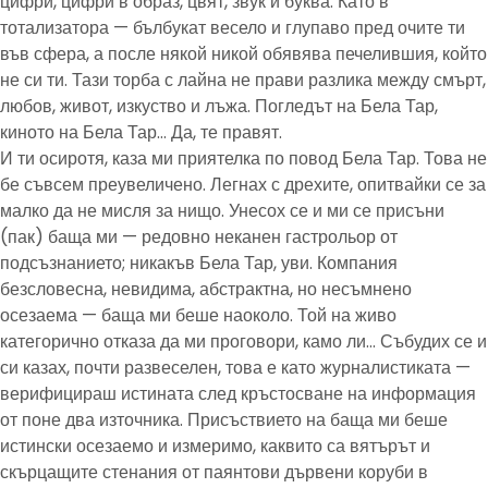
цифри, цифри в образ, цвят, звук и буква. Като в
тотализатора — бълбукат весело и глупаво пред очите ти
във сфера, а после някой никой обявява печелившия, който
не си ти. Тази торба с лайна не прави разлика между смърт,
любов, живот, изкуство и лъжа. Погледът на Бела Тар,
киното на Бела Тар… Да, те правят.
И ти осиротя, каза ми приятелка по повод Бела Тар. Това не
бе съвсем преувеличено. Легнах с дрехите, опитвайки се за
малко да не мисля за нищо. Унесох се и ми се присъни
(пак) баща ми — редовно неканен гастрольор от
подсъзнанието; никакъв Бела Тар, уви. Компания
безсловесна, невидима, абстрактна, но несъмнено
осезаема — баща ми беше наоколо. Той на живо
категорично отказа да ми проговори, камо ли… Събудих се и
си казах, почти развеселен, това е като журналистиката —
верифицираш истината след кръстосване на информация
от поне два източника. Присъствието на баща ми беше
истински осезаемо и измеримо, каквито са вятърът и
скърцащите стенания от паянтови дървени коруби в