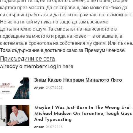
Подхвърлят ти ги, ей така, като обелен, още парещ сварен
картоф през масата. Да се справиш, ако може по-тихо да
си свършиш работата и да не ги посрамваш по възможност.
Не че на някой му пука, но защо да замърсяваме
допълнително с шум. Та смисълът на написаното е в
подсещане за мястото и реда на човек — в опашката, в
системата, в хронотопа на собствения му филм. Или пък не.
Това съдържание е достъпно само за Премиум членове.
Присъедини се сега
Already a member?
Log in here
Знам Какво Направи Миналото Лято
Anton
24.07.2025
Maybe I Was Just Born In The Wrong Era’:
Michael Madsen On Tarantino, Tough Guys
And Typecasting
Anton
04.07.2025