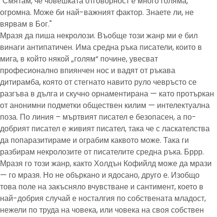
"Смятам, че човешката отговорност е много голяма,
огромна. Може би най-важният фактор. Знаете ли, не
вярвам в Бог."
Мразя да пиша некролози. Въобще този жанр ми е бил
винаги антипатичен. Има средна ръка писатели, които в
мига, в който някой „голям“ почине, увесват
професионално впиянчен нос и вадят от ръкава
дитирамба, която от стегнато навито руло чевръсто се
разгъва в дълга и скучно орнаментирана — като протъркан
от анонимни подметки обществен килим — интелектуална
поза. По линия – мъртвият писател е безопасен, а по-
добрият писател е живият писател, така че с ласкателства
да попаразитираме и ограбим каквото може. Така ги
разбирам некролозите от писателите средна ръка. Бррр.
Мразя го този жанр, както Холдън Кофийлд може да мрази
— го мразя. Но не объркано и ядосано, друго е. Изобщо
това поле на закъсняло вчувстване и сантимент, което в
най-добрия случай е носталгия по собствената младост,
нежели по труда на човека, или човека на своя собствен