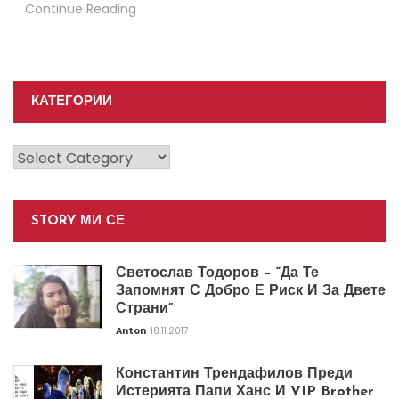
Continue Reading
КАТЕГОРИИ
Категории
STORY МИ СЕ
Светослав Тодоров – “Да Те
Запомнят С Добро Е Риск И За Двете
Страни”
Anton
18.11.2017
Константин Трендафилов Преди
Истерията Папи Ханс И VIP Brother