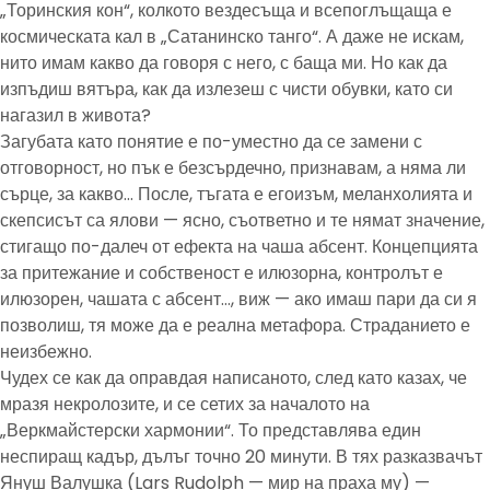
„Торинския кон“, колкото вездесъща и всепоглъщаща е
космическата кал в „Сатанинско танго“. А даже не искам,
нито имам какво да говоря с него, с баща ми. Но как да
изпъдиш вятъра, как да излезеш с чисти обувки, като си
нагазил в живота?
Загубата като понятие е по-уместно да се замени с
отговорност, но пък е безсърдечно, признавам, а няма ли
сърце, за какво… После, тъгата е егоизъм, меланхолията и
скепсисът са ялови — ясно, съответно и те нямат значение,
стигащо по-далеч от ефекта на чаша абсент. Концепцията
за притежание и собственост е илюзорна, контролът е
илюзорен, чашата с абсент…, виж — ако имаш пари да си я
позволиш, тя може да е реална метафора. Страданието е
неизбежно.
Чудех се как да оправдая написаното, след като казах, че
мразя некролозите, и се сетих за началото на
„Веркмайстерски хармонии“. То представлява един
неспиращ кадър, дълъг точно 20 минути. В тях разказвачът
Януш Валушка (Lars Rudolph — мир на праха му) —