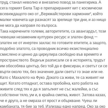
труд, станал неволно и внезапно повод за панегирика. А
сега горкият Бела Тар е препарираният кит с космически
всевиждащото око от „Веркмайстерови хармонии“, който
малки човечета ще разнасят за зрелище три дни, и аз нищо
не мога да направя по въпроса.
Така наречените големи, авторитетите, са авангардът, този
човешки незаменим културен ресурс и златен фонд —
златен не от инертен захлас по готовите епитети, а защото,
подобно златото, са проводник всичко екзистенциално
смислено и ценно да циркулира свободно във времето и
пространството. Веднъж разписали се в историята, трудът
им обособява център, без той да е фиксиран, и светът си се
върти около тях, без значение дали светът го знае или не.
Като с Махалото на Фуко. Докато са живи, те са живият ни
щит. Когато отпаднат, остава пробойна, като работа на
живите след тях е да я запълнят не със жалейки, а със
собствени тяло, ум и, в крайна сметка, живот. Затова казах,
че е друго, а не омраза от ярост и объркване. Чуеш ли
камбаната, тя бие за теб. Излизаш едно напред. Око за око