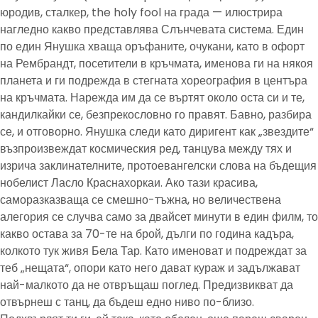
юродив, сталкер, the holy fool на града — илюстрира
нагледно какво представлява Слънчевата система. Един
по един Янушка хваща оръфаните, очукани, като в офорт
на Рембрандт, посетители в кръчмата, именова ги на някоя
планета и ги подрежда в стегната хореография в центъра
на кръчмата. Нарежда им да се въртят около оста си и те,
кандилкайки се, безпрекословно го правят. Бавно, разбира
се, и отговорно. Янушка следи като диригент как „звездите“
възпроизвеждат космическия ред, танцува между тях и
изрича заклинателните, протоевангелски слова на бъдещия
нобелист Ласло Краснахоркаи. Ако тази красива,
саморазказваща се смешно-тъжна, но величествена
алегория се случва само за двайсет минути в един филм, то
какво остава за 70-те на брой, дълги по година кадъра,
колкото тук живя Бела Тар. Като именоват и подреждат за
теб „нещата“, опори като него дават кураж и задължават
най-малкото да не отвръщаш поглед. Предизвикват да
отвърнеш с танц, да бъдеш едно ниво по-близо.