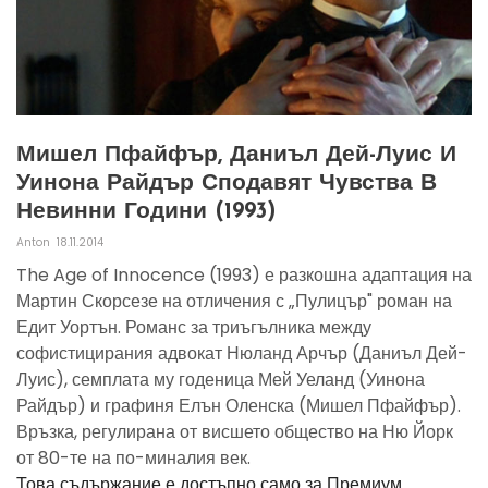
Мишел Пфайфър, Даниъл Дей-Луис И
Уинона Райдър Сподавят Чувства В
Невинни Години (1993)
Anton
18.11.2014
The Age of Innocence (1993) е разкошна адаптация на
Мартин Скорсезе на отличения с „Пулицър" роман на
Едит Уортън. Романс за триъгълника между
софистицирания адвокат Нюланд Арчър (Даниъл Дей-
Луис), семплата му годеница Мей Уеланд (Уинона
Райдър) и графиня Елън Оленска (Мишел Пфайфър).
Връзка, регулирана от висшето общество на Ню Йорк
от 80-те на по-миналия век.
Това съдържание е достъпно само за Премиум