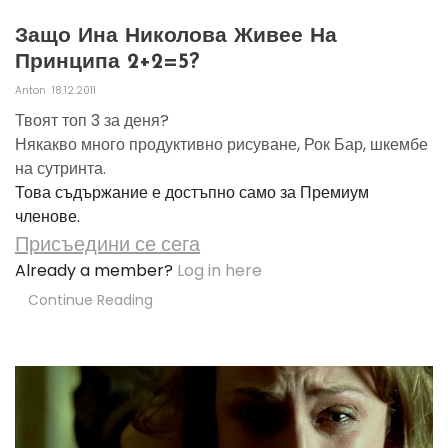
Защо Ина Николова Живее На
Принципа 2+2=5?
Anton
18.12.2011
Твоят топ 3 за деня?
Някакво много продуктивно рисуване, Рок Бар, шкембе
на сутринта.
Това съдържание е достъпно само за Премиум
членове.
Присъедини се сега
Already a member?
Log in here
Continue Reading