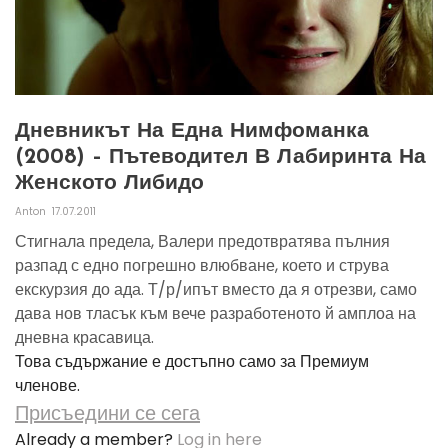
Дневникът На Една Нимфоманка
(2008) – Пътеводител В Лабиринта На
Женското Либидо
Anton
17.07.2011
Стигнала предела, Валери предотвратява пълния
разпад с едно погрешно влюбване, което и струва
екскурзия до ада. Т/р/ипът вместо да я отрезви, само
дава нов тласък към вече разработеното й амплоа на
дневна красавица.
Това съдържание е достъпно само за Премиум
членове.
Присъедини се сега
Already a member?
Log in here