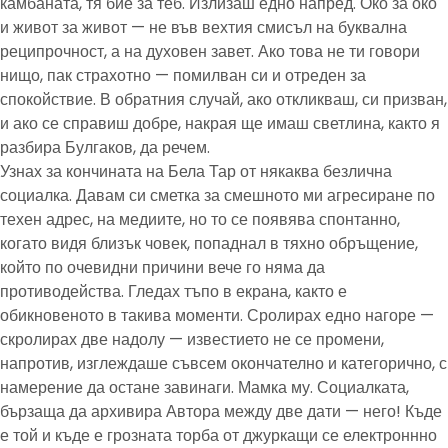
камбаната, тя бие за теб. Излизаш едно напред. Око за око
и живот за живот — не във вехтия смисъл на буквална
реципрочност, а на духовен завет. Ако това не ти говори
нищо, пак страхотно — помилван си и отреден за
спокойствие. В обратния случай, ако откликваш, си призван,
и ако се справиш добре, накрая ще имаш светлина, както я
разбира Булгаков, да речем.
Узнах за кончината на Бела Тар от някаква безлична
социалка. Давам си сметка за смешното ми агресиране по
техен адрес, на медиите, но то се появява спонтанно,
когато видя близък човек, попаднал в тяхно обръщение,
който по очевидни причини вече го няма да
противодейства. Гледах тъпо в екрана, както е
обикновеното в такива моменти. Сролирах едно нагоре —
скролирах две надолу — известието не се промени,
напротив, изглеждаше съвсем окончателно и категорично, с
намерение да остане завинаги. Мамка му. Социалката,
бързаща да архивира Автора между две дати — него! Къде
е той и къде е грозната торба от джуркащи се електроннно