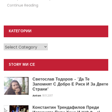
Continue Reading
КАТЕГОРИИ
Категории
STORY МИ СЕ
Светослав Тодоров – “Да Те
Запомнят С Добро Е Риск И За Двете
Страни”
Anton
18.11.2017
Константин Трендафилов Преди