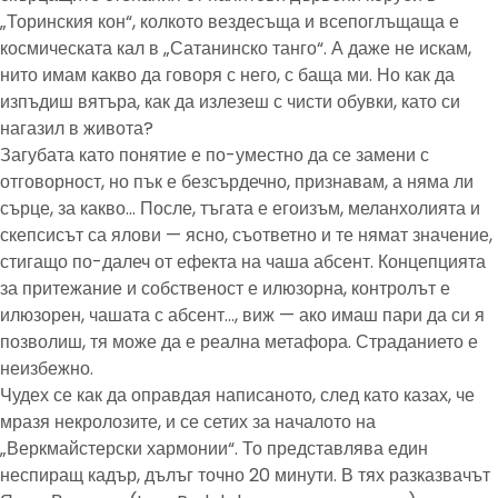
„Торинския кон“, колкото вездесъща и всепоглъщаща е
космическата кал в „Сатанинско танго“. А даже не искам,
нито имам какво да говоря с него, с баща ми. Но как да
изпъдиш вятъра, как да излезеш с чисти обувки, като си
нагазил в живота?
Загубата като понятие е по-уместно да се замени с
отговорност, но пък е безсърдечно, признавам, а няма ли
сърце, за какво… После, тъгата е егоизъм, меланхолията и
скепсисът са ялови — ясно, съответно и те нямат значение,
стигащо по-далеч от ефекта на чаша абсент. Концепцията
за притежание и собственост е илюзорна, контролът е
илюзорен, чашата с абсент…, виж — ако имаш пари да си я
позволиш, тя може да е реална метафора. Страданието е
неизбежно.
Чудех се как да оправдая написаното, след като казах, че
мразя некролозите, и се сетих за началото на
„Веркмайстерски хармонии“. То представлява един
неспиращ кадър, дълъг точно 20 минути. В тях разказвачът