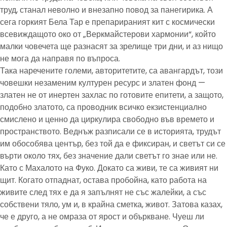
труд, станал неволно и внезапно повод за панегирика. А
сега горкият Бела Тар е препарираният кит с космически
всевиждащото око от „Веркмайстерови хармонии“, който
малки човечета ще разнасят за зрелище три дни, и аз нищо
не мога да направя по въпроса.
Така наречените големи, авторитетите, са авангардът, този
човешки незаменим културен ресурс и златен фонд —
златен не от инертен захлас по готовите епитети, а защото,
подобно златото, са проводник всичко екзистенциално
смислено и ценно да циркулира свободно във времето и
пространството. Веднъж разписали се в историята, трудът
им обособява център, без той да е фиксиран, и светът си се
върти около тях, без значение дали светът го знае или не.
Като с Махалото на Фуко. Докато са живи, те са живият ни
щит. Когато отпаднат, остава пробойна, като работа на
живите след тях е да я запълнят не със жалейки, а със
собствени тяло, ум и, в крайна сметка, живот. Затова казах,
че е друго, а не омраза от ярост и объркване. Чуеш ли