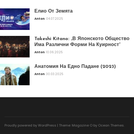
Елио От Земята
Anton
04.07.2025
Takeshi Kitano: „В Японското Общество
Има Различни Форми На Куирност“
Anton
10.06.2025
Анатомия На Едно Падане (2023)
Anton
30.03.2025
Proudly powered by WordPress
|
Theme: Magazine O by
Ocean Themes
.