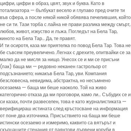
цифри, цифри в образ, цвят, звук и буква. Като в
тотализатора — бълбукат весело и глупаво пред очите ти
във сфера, а после някой никой обявява печелившия, който
не си ти. Тази торба с лайна не прави разлика между смърт,
любов, живот, изкуство и лъжа. Погледът на Бела Тар,
киното на Бела Тар… Да, те правят.
И ти осиротя, каза ми приятелка по повод Бела Тар. Това не
бе съвсем преувеличено. Легнах с дрехите, опитвайки се за
малко да не мисля за нищо. Унесох се и ми се присъни
(пак) баща ми — редовно неканен гастрольор от
подсъзнанието; никакъв Бела Тар, уви. Компания
безсловесна, невидима, абстрактна, но несъмнено
осезаема — баща ми беше наоколо. Той на живо
категорично отказа да ми проговори, камо ли… Събудих се и
си казах, почти развеселен, това е като журналистиката —
верифицираш истината след кръстосване на информация
от поне два източника. Присъствието на баща ми беше
истински осезаемо и измеримо, каквито са вятърът и
скърцащите стенания от паянтови дървени коруби в