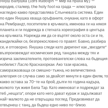
Януш Валушка (Lars Rudolph — мир на праха му) —
юродив, сталкер, the holy fool на града — илюстрира
нагледно какво представлява Слънчевата система. Един
по един Янушка хваща оръфаните, очукани, като в офорт
на Рембрандт, посетители в кръчмата, именова ги на някоя
планета и ги подрежда в стегната хореография в центъра
на кръчмата. Нарежда им да се въртят около оста си и те,
кандилкайки се, безпрекословно го правят. Бавно, разбира
се, и отговорно. Янушка следи като диригент как „звездите“
възпроизвеждат космическия ред, танцува между тях и
изрича заклинателните, протоевангелски слова на бъдещия
нобелист Ласло Краснахоркаи. Ако тази красива,
саморазказваща се смешно-тъжна, но величествена
алегория се случва само за двайсет минути в един филм, то
какво остава за 70-те на брой, дълги по година кадъра,
колкото тук живя Бела Тар. Като именоват и подреждат за
теб „нещата“, опори като него дават кураж и задължават
най-малкото да не отвръщаш поглед. Предизвикват да
отвърнеш с танц, да бъдеш едно ниво по-близо.