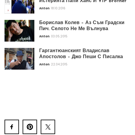
Истерията Папи Ханс И VIP Brother
Anton
18.10.2016
Борислав Колев – Аз Съм Градски
Пич. Селото Не Ме Вълнува
Anton
03.05.2015
Гаргантюанският Владислав
Апостолов – Джо Пеши С Писалка
Anton
22.04.2015