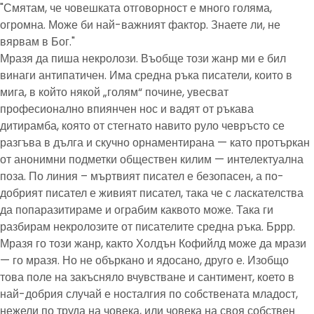
"Смятам, че човешката отговорност е много голяма,
огромна. Може би най-важният фактор. Знаете ли, не
вярвам в Бог."
Мразя да пиша некролози. Въобще този жанр ми е бил
винаги антипатичен. Има средна ръка писатели, които в
мига, в който някой „голям“ почине, увесват
професионално впиянчен нос и вадят от ръкава
дитирамба, която от стегнато навито руло чевръсто се
разгъва в дълга и скучно орнаментирана — като протъркан
от анонимни подметки обществен килим — интелектуална
поза. По линия – мъртвият писател е безопасен, а по-
добрият писател е живият писател, така че с ласкателства
да попаразитираме и ограбим каквото може. Така ги
разбирам некролозите от писателите средна ръка. Бррр.
Мразя го този жанр, както Холдън Кофийлд може да мрази
— го мразя. Но не объркано и ядосано, друго е. Изобщо
това поле на закъсняло вчувстване и сантимент, което в
най-добрия случай е носталгия по собствената младост,
нежели по труда на човека, или човека на своя собствен