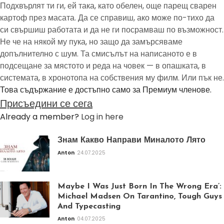
Подхвърлят ти ги, ей така, като обелен, още парещ сварен
картоф през масата. Да се справиш, ако може по-тихо да
си свършиш работата и да не ги посрамваш по възможност.
Не че на някой му пука, но защо да замърсяваме
допълнително с шум. Та смисълът на написаното е в
подсещане за мястото и реда на човек — в опашката, в
системата, в хронотопа на собствения му филм. Или пък не.
Това съдържание е достъпно само за Премиум членове.
Присъедини се сега
Already a member?
Log in here
Знам Какво Направи Миналото Лято
Anton
24.07.2025
Maybe I Was Just Born In The Wrong Era’:
Michael Madsen On Tarantino, Tough Guys
And Typecasting
Anton
04.07.2025