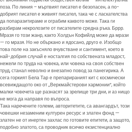
поза. По линия – мъртвият писател е безопасен, а по-
добрият писател е живият писател, така че с ласкателства
да попаразитираме и ограбим каквото може. Така ги
разбирам некролозите от писателите средна ръка. Бррр.
Мразя го този жанр, както Холдън Кофийлд може да мрази
— го мразя. Но не объркано и ядосано, друго е. Изобщо
това поле на закъсняло вчувстване и сантимент, което в
най-добрия случай е носталгия по собствената младост,
нежели по труда на човека, или човека на своя собствен
труд, станал неволно и внезапно повод за панегирика. А
сега горкият Бела Тар е препарираният кит с космически
всевиждащото око от „Веркмайстерови хармонии“, който
малки човечета ще разнасят за зрелище три дни, и аз нищо
не мога да направя по въпроса.
Така наречените големи, авторитетите, са авангардът, този
човешки незаменим културен ресурс и златен фонд —
златен не от инертен захлас по готовите епитети, а защото,
подобно златото, са проводник всичко екзистенциално