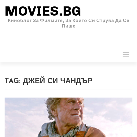
MOVIES.BG
Киноблог За Филмите, За Които Си Струва Да Се
Пише
Togg
navi
TAG:
ДЖЕЙ СИ ЧАНДЪР