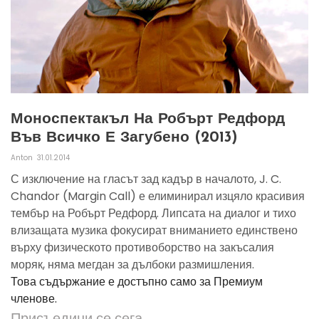
Моноспектакъл На Робърт Редфорд
Във Всичко Е Загубено (2013)
Anton
31.01.2014
С изключение на гласът зад кадър в началото, J. C.
Chandor (Margin Call) е елиминирал изцяло красивия
тембър на Робърт Редфорд. Липсата на диалог и тихо
влизащата музика фокусират вниманието единствено
върху физическото противоборство на закъсалия
моряк, няма мегдан за дълбоки размишления.
Това съдържание е достъпно само за Премиум
членове.
Присъедини се сега