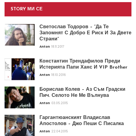
STORY МИ СЕ
Светослав Тодоров – “Да Те
Запомнят С Добро Е Риск И За Двете
Страни”
Anton
18.11.2017
Константин Трендафилов Преди
Истерията Папи Ханс И VIP Brother
Anton
18.10.2016
Борислав Колев – Аз Съм Градски
Пич. Селото Не Ме Вълнува
Anton
03.05.2015
Гаргантюанският Владислав
Апостолов – Джо Пеши С Писалка
Anton
22.04.2015