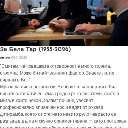
За Бела Тар (1955-2026)
Anton
06.01.2026
"Смятам, че човешката отговорност е много голяма,
огромна. Може би най-важният фактор. Знаете ли, не
вярвам в Бог."
Мразя да пиша некролози. Въобще този жанр ми е бил
винаги антипатичен. Има средна ръка писатели, които в
мига, в който някой „голям“ почине, увесват
професионално впиянчен нос и вадят от ръкава
дитирамба, която от стегнато навито руло чевръсто се
разгъва в дълга и скучно орнаментирана — като протъркан
от анонимни подметки обществен килим — интелектуална