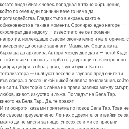
когато видя близък човек, попаднал в тяхно обръщение,
който по очевидни причини вече го няма да
противодейства. Гледах тъпо в екрана, както е
обикновеното в такива моменти. Сролирах едно нагоре —
скролирах две надолу — известието не се промени,
напротив, изглеждаше съвсем окончателно и категорично, с
намерение да остане завинаги. Мамка му. Социалката,
бързаща да архивира Автора между две дати — него! Къде
е той и къде е грозната торба от джуркащи се електроннно
цифри, цифри в образ, цвят, звук и буква. Като в
тотализатора — бълбукат весело и глупаво пред очите ти
във сфера, а после някой никой обявява печелившия, който
не си ти. Тази торба с лайна не прави разлика между смърт,
любов, живот, изкуство и лъжа. Погледът на Бела Тар,
киното на Бела Тар… Да, те правят.
И ти осиротя, каза ми приятелка по повод Бела Тар. Това не
бе съвсем преувеличено. Легнах с дрехите, опитвайки се за
малко да не мисля за нищо. Унесох се и ми се присъни
(пак) баща ми — редовно неканен гастрольор от