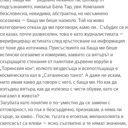
подсъзнанието; никакъв Бела Тар, уви. Компания
безсловесна, невидима, абстрактна, но несъмнено
осезаема — баща ми беше наоколо. Той на живо
категорично отказа да ми проговори, камо ли… Събудих се и
си казах, почти развеселен, това е като журналистиката —
верифицираш истината след кръстосване на информация
от поне два източника. Присъствието на баща ми беше
истински осезаемо и измеримо, каквито са вятърът и
скърцащите стенания от паянтови дървени коруби в
„Торинския кон“, колкото вездесъща и всепоглъщаща е
космическата кал в „Сатанинско танго“. А даже не искам,
нито имам какво да говоря с него, с баща ми. Но как да
изпъдиш вятъра, как да излезеш с чисти обувки, като си
нагазил в живота?
Загубата като понятие е по-уместно да се замени с
отговорност, но пък е безсърдечно, признавам, а няма ли
сърце, за какво… После, тъгата е егоизъм, меланхолията и
скепсисът са ялови — ясно, съответно и те нямат значение,