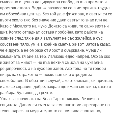
смислено и ценно да циркулира свободно във времето и
пространството. Веднъж разписали се в историята, трудът
им обособява център, без той да е фиксиран, и светът си се
върти около тях, без значение дали светът го знае или не.
Като с Махалото на Фуко. Докато са живи, те са живият ни
щит. Когато отпаднат, остава пробойна, като работа на
живите след тях е да я запълнят не със жалейки, а със
собствени тяло, ум и, в крайна сметка, живот. Затова казах,
че е друго, а не омраза от ярост и объркване. Чуеш ли
камбаната, тя бие за теб. Излизаш едно напред. Око за око
и живот за живот — не във вехтия смисъл на буквална
реципрочност, а на духовен завет. Ако това не ти говори
нищо, пак страхотно — помилван си и отреден за
спокойствие. В обратния случай, ако откликваш, си призван,
и ако се справиш добре, накрая ще имаш светлина, както я
разбира Булгаков, да речем.
Узнах за кончината на Бела Тар от някаква безлична
социалка. Давам си сметка за смешното ми агресиране по
техен адрес, на медиите, но то се появява спонтанно,