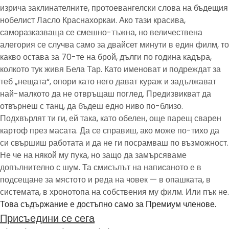
изрича заклинателните, протоевангелски слова на бъдещия
нобелист Ласло Краснахоркаи. Ако тази красива,
саморазказваща се смешно-тъжна, но величествена
алегория се случва само за двайсет минути в един филм, то
какво остава за 70-те на брой, дълги по година кадъра,
колкото тук живя Бела Тар. Като именоват и подреждат за
теб „нещата“, опори като него дават кураж и задължават
най-малкото да не отвръщаш поглед. Предизвикват да
отвърнеш с танц, да бъдеш едно ниво по-близо.
Подхвърлят ти ги, ей така, като обелен, още парещ сварен
картоф през масата. Да се справиш, ако може по-тихо да
си свършиш работата и да не ги посрамваш по възможност.
Не че на някой му пука, но защо да замърсяваме
допълнително с шум. Та смисълът на написаното е в
подсещане за мястото и реда на човек — в опашката, в
системата, в хронотопа на собствения му филм. Или пък не.
Това съдържание е достъпно само за Премиум членове.
Присъедини се сега