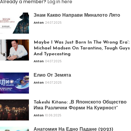
Already a member?
Log in here
Знам Какво Направи Миналото Лято
Anton
24.07.2025
Maybe I Was Just Born In The Wrong Era’:
Michael Madsen On Tarantino, Tough Guys
And Typecasting
Anton
04.07.2025
Елио От Земята
Anton
04.07.2025
Takeshi Kitano: „В Японското Общество
Има Различни Форми На Куирност“
Anton
10.06.2025
Анатомия На Едно Падане (2023)