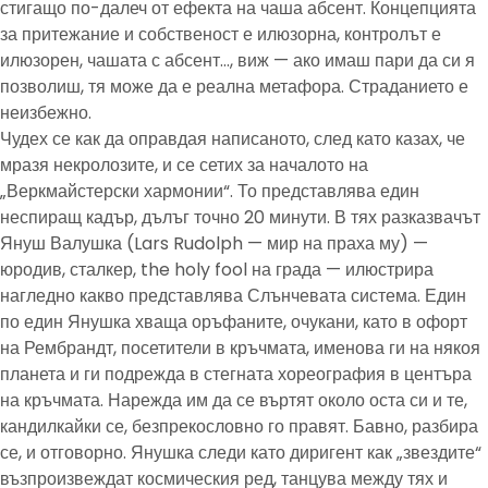
стигащо по-далеч от ефекта на чаша абсент. Концепцията
за притежание и собственост е илюзорна, контролът е
илюзорен, чашата с абсент…, виж — ако имаш пари да си я
позволиш, тя може да е реална метафора. Страданието е
неизбежно.
Чудех се как да оправдая написаното, след като казах, че
мразя некролозите, и се сетих за началото на
„Веркмайстерски хармонии“. То представлява един
неспиращ кадър, дълъг точно 20 минути. В тях разказвачът
Януш Валушка (Lars Rudolph — мир на праха му) —
юродив, сталкер, the holy fool на града — илюстрира
нагледно какво представлява Слънчевата система. Един
по един Янушка хваща оръфаните, очукани, като в офорт
на Рембрандт, посетители в кръчмата, именова ги на някоя
планета и ги подрежда в стегната хореография в центъра
на кръчмата. Нарежда им да се въртят около оста си и те,
кандилкайки се, безпрекословно го правят. Бавно, разбира
се, и отговорно. Янушка следи като диригент как „звездите“
възпроизвеждат космическия ред, танцува между тях и