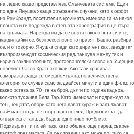
нагледно какво представлява Слънчевата система. Един
по един Янушка хваща оръфаните, очукани, като в офорт
на Рембрандт, посетители в кръчмата, именова ги на някоя
планета и ги подрежда в стегната хореография в центъра
на кръчмата. Нарежда им да се въртят около оста си и те,
кандилкайки се, безпрекословно го правят. Бавно, разбира
се, и отговорно. Янушка следи като диригент как „звездите“
възпроизвеждат космическия ред, танцува между тях и
изрича заклинателните, протоевангелски слова на бъдещия
нобелист Ласло Краснахоркаи. Ако тази красива,
саморазказваща се смешно-тъжна, но величествена
алегория се случва само за двайсет минути в един филм, то
какво остава за 70-те на брой, дълги по година кадъра,
колкото тук живя Бела Тар. Като именоват и подреждат за
теб „нещата“, опори като него дават кураж и задължават
най-малкото да не отвръщаш поглед. Предизвикват да
отвърнеш с танц, да бъдеш едно ниво по-близо.
Подхвърлят ти ги, ей така, като обелен, още парещ сварен
картоф през масата. Да се справиш, ако може по-тихо да