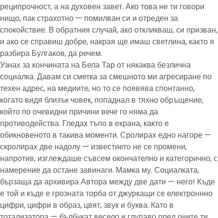
реципрочност, а на духовен завет. Ако това не ти говори
нищо, пак страхотно — помилван си и отреден за
спокойствие. В обратния случай, ако откликваш, си призван,
и ако се справиш добре, накрая ще имаш светлина, както я
разбира Булгаков, да речем.
Узнах за кончината на Бела Тар от някаква безлична
социалка. Давам си сметка за смешното ми агресиране по
техен адрес, на медиите, но то се появява спонтанно,
когато видя близък човек, попаднал в тяхно обръщение,
който по очевидни причини вече го няма да
противодейства. Гледах тъпо в екрана, както е
обикновеното в такива моменти. Сролирах едно нагоре —
скролирах две надолу — известието не се промени,
напротив, изглеждаше съвсем окончателно и категорично, с
намерение да остане завинаги. Мамка му. Социалката,
бързаща да архивира Автора между две дати — него! Къде
е той и къде е грозната торба от джуркащи се електроннно
цифри, цифри в образ, цвят, звук и буква. Като в
тотализатора — бълбукат весело и глупаво пред очите ти