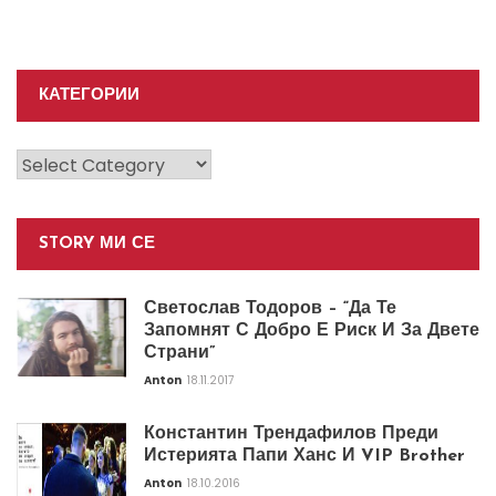
КАТЕГОРИИ
Категории
STORY МИ СЕ
Светослав Тодоров – “Да Те
Запомнят С Добро Е Риск И За Двете
Страни”
Anton
18.11.2017
Константин Трендафилов Преди
Истерията Папи Ханс И VIP Brother
Anton
18.10.2016