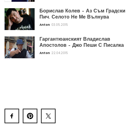
Борислав Колев – Аз Съм Градски
Пич. Селото Не Ме Вълнува
Anton
03.05.2015
Гаргантюанският Владислав
Апостолов – Джо Пеши С Писалка
Anton
22.04.2015