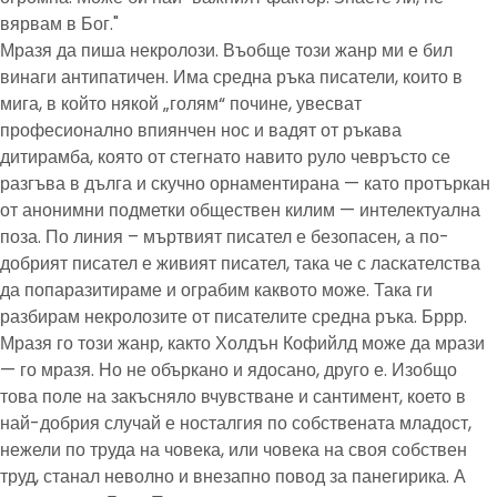
вярвам в Бог."
Мразя да пиша некролози. Въобще този жанр ми е бил
винаги антипатичен. Има средна ръка писатели, които в
мига, в който някой „голям“ почине, увесват
професионално впиянчен нос и вадят от ръкава
дитирамба, която от стегнато навито руло чевръсто се
разгъва в дълга и скучно орнаментирана — като протъркан
от анонимни подметки обществен килим — интелектуална
поза. По линия – мъртвият писател е безопасен, а по-
добрият писател е живият писател, така че с ласкателства
да попаразитираме и ограбим каквото може. Така ги
разбирам некролозите от писателите средна ръка. Бррр.
Мразя го този жанр, както Холдън Кофийлд може да мрази
— го мразя. Но не объркано и ядосано, друго е. Изобщо
това поле на закъсняло вчувстване и сантимент, което в
най-добрия случай е носталгия по собствената младост,
нежели по труда на човека, или човека на своя собствен
труд, станал неволно и внезапно повод за панегирика. А