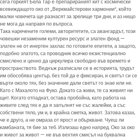
сега горкият Бела Тар е препарираният кит с космически
всевиждащото око от „Веркмайстерови хармонии“, който
малки човечета ще разнасят за зрелище три дни, и аз нищо
не мога да направя по въпроса.
Така наречените големи, авторитетите, са авангардът, този
човешки незаменим културен ресурс и златен фонд —
златен не от инертен захлас по готовите епитети, а защото,
подобно златото, са проводник всичко екзистенциално
смислено и ценно да циркулира свободно във времето и
пространството. Веднъж разписали се в историята, трудът
им обособява център, без той да е фиксиран, и светът си се
върти около тях, без значение дали светът го знае или не.
Като с Махалото на Фуко. Докато са живи, те са живият ни
щит. Когато отпаднат, остава пробойна, като работа на
живите след тях е да я запълнят не със жалейки, а със
собствени тяло, ум и, в крайна сметка, живот. Затова казах,
че е друго, а не омраза от ярост и объркване. Чуеш ли
камбаната, тя бие за теб. Излизаш едно напред. Око за око
и живот за живот — не във вехтия смисъл на буквална