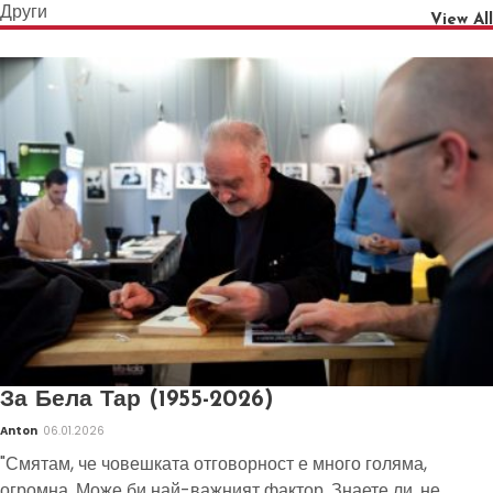
Други
View All
За Бела Тар (1955-2026)
Anton
06.01.2026
"Смятам, че човешката отговорност е много голяма,
огромна. Може би най-важният фактор. Знаете ли, не