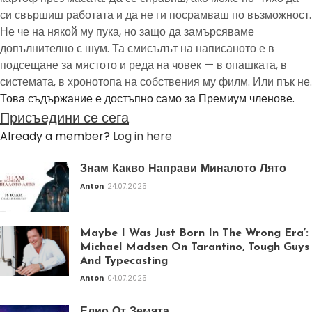
си свършиш работата и да не ги посрамваш по възможност.
Не че на някой му пука, но защо да замърсяваме
допълнително с шум. Та смисълът на написаното е в
подсещане за мястото и реда на човек — в опашката, в
системата, в хронотопа на собствения му филм. Или пък не.
Това съдържание е достъпно само за Премиум членове.
Присъедини се сега
Already a member?
Log in here
Знам Какво Направи Миналото Лято
Anton
24.07.2025
Maybe I Was Just Born In The Wrong Era’:
Michael Madsen On Tarantino, Tough Guys
And Typecasting
Anton
04.07.2025