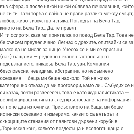
във сфера, а после някой никой обявява печелившия, който
не си ти. Тази торба с лайна не прави разлика между смърт,
любов, живот, изкуство и лъжа. Погледът на Бела Тар,
киното на Бела Тар… Да, те правят.
И ти осиротя, каза ми приятелка по повод Бела Тар. Това не
бе съвсем преувеличено. Легнах с дрехите, опитвайки се за
малко да не мисля за нищо. Унесох се и ми се присъни
(пак) баща ми — редовно неканен гастрольор от
подсъзнанието; никакъв Бела Тар, уви. Компания
безсловесна, невидима, абстрактна, но несъмнено
осезаема — баща ми беше наоколо. Той на живо
категорично отказа да ми проговори, камо ли… Събудих се и
си казах, почти развеселен, това е като журналистиката —
верифицираш истината след кръстосване на информация
от поне два източника. Присъствието на баща ми беше
истински осезаемо и измеримо, каквито са вятърът и
скърцащите стенания от паянтови дървени коруби в
„Торинския кон“, колкото вездесъща и всепоглъщаща е