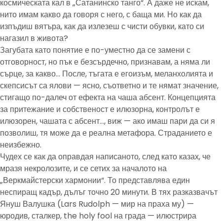
космическата кал в „Сатанинско танго“. А даже не искам,
нито имам какво да говоря с него, с баща ми. Но как да
изпъдиш вятъра, как да излезеш с чисти обувки, като си
нагазил в живота?
Загубата като понятие е по-уместно да се замени с
отговорност, но пък е безсърдечно, признавам, а няма ли
сърце, за какво… После, тъгата е егоизъм, меланхолията и
скепсисът са ялови — ясно, съответно и те нямат значение,
стигащо по-далеч от ефекта на чаша абсент. Концепцията
за притежание и собственост е илюзорна, контролът е
илюзорен, чашата с абсент…, виж — ако имаш пари да си я
позволиш, тя може да е реална метафора. Страданието е
неизбежно.
Чудех се как да оправдая написаното, след като казах, че
мразя некролозите, и се сетих за началото на
„Веркмайстерски хармонии“. То представлява един
неспиращ кадър, дълъг точно 20 минути. В тях разказвачът
Януш Валушка (Lars Rudolph — мир на праха му) —
юродив, сталкер, the holy fool на града — илюстрира