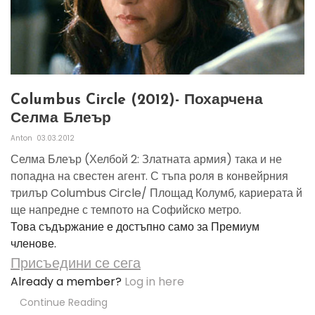
Columbus Circle (2012)- Похарчена
Селма Блеър
Anton
03.03.2012
Селма Блеър (Хелбой 2: Златната армия) така и не
попадна на свестен агент. С тъпа роля в конвейрния
трилър Columbus Circle/ Площад Колумб, кариерата й
ще напредне с темпото на Софийско метро.
Това съдържание е достъпно само за Премиум
членове.
Присъедини се сега
Already a member?
Log in here
Continue Reading