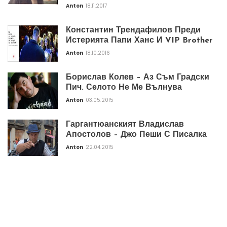
Anton
18.11.2017
Константин Трендафилов Преди
Истерията Папи Ханс И VIP Brother
Anton
18.10.2016
Борислав Колев – Аз Съм Градски
Пич. Селото Не Ме Вълнува
Anton
03.05.2015
Гаргантюанският Владислав
Апостолов – Джо Пеши С Писалка
Anton
22.04.2015