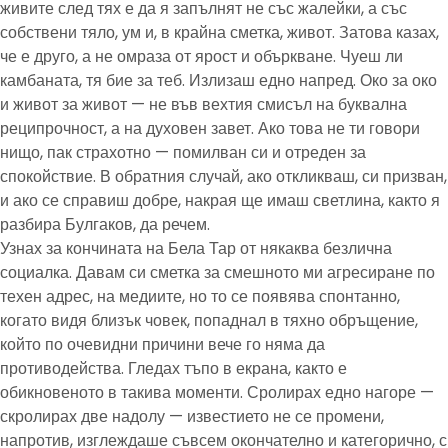
живите след тях е да я запълнят не със жалейки, а със
собствени тяло, ум и, в крайна сметка, живот. Затова казах,
че е друго, а не омраза от ярост и объркване. Чуеш ли
камбаната, тя бие за теб. Излизаш едно напред. Око за око
и живот за живот — не във вехтия смисъл на буквална
реципрочност, а на духовен завет. Ако това не ти говори
нищо, пак страхотно — помилван си и отреден за
спокойствие. В обратния случай, ако откликваш, си призван,
и ако се справиш добре, накрая ще имаш светлина, както я
разбира Булгаков, да речем.
Узнах за кончината на Бела Тар от някаква безлична
социалка. Давам си сметка за смешното ми агресиране по
техен адрес, на медиите, но то се появява спонтанно,
когато видя близък човек, попаднал в тяхно обръщение,
който по очевидни причини вече го няма да
противодейства. Гледах тъпо в екрана, както е
обикновеното в такива моменти. Сролирах едно нагоре —
скролирах две надолу — известието не се промени,
напротив, изглеждаше съвсем окончателно и категорично, с