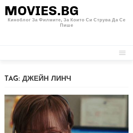
MOVIES.BG
Киноблог За Филмите, За Които Си Струва Да Се
Пише
Togg
navi
TAG:
ДЖЕЙН ЛИНЧ