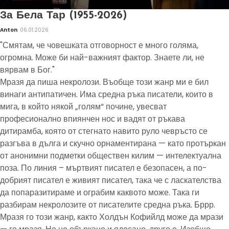
За Бела Тар (1955-2026)
Anton
06.01.2026
"Смятам, че човешката отговорност е много голяма,
огромна. Може би най-важният фактор. Знаете ли, не
вярвам в Бог."
Мразя да пиша некролози. Въобще този жанр ми е бил
винаги антипатичен. Има средна ръка писатели, които в
мига, в който някой „голям“ почине, увесват
професионално впиянчен нос и вадят от ръкава
дитирамба, която от стегнато навито руло чевръсто се
разгъва в дълга и скучно орнаментирана — като протъркан
от анонимни подметки обществен килим — интелектуална
поза. По линия – мъртвият писател е безопасен, а по-
добрият писател е живият писател, така че с ласкателства
да попаразитираме и ограбим каквото може. Така ги
разбирам некролозите от писателите средна ръка. Бррр.
Мразя го този жанр, както Холдън Кофийлд може да мрази