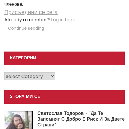
членове.
Присъедини се сега
Already a member?
Log in here
Continue Reading
КАТЕГОРИИ
Категории
STORY МИ СЕ
Светослав Тодоров – “Да Те
Запомнят С Добро Е Риск И За Двете
Страни”