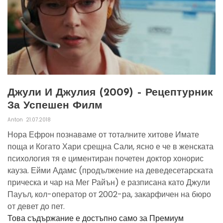
Джули И Джулия (2009) – Рецептурник
За Успешен Филм
Anton
21.07.2018
Нора Ефрон познаваме от тоталните хитове Имате
поща и Когато Хари срещна Сали, ясно е че в женската
психология тя е циментиран почетен доктор хонорис
кауза. Ейми Адамс (продължение на деведесетарската
прическа и чар на Мег Райън) е разписана като Джули
Пауъл, кол-оператор от 2002-ра, закарфичен на бюро
от девет до пет.
Това съдържание е достъпно само за Премиум