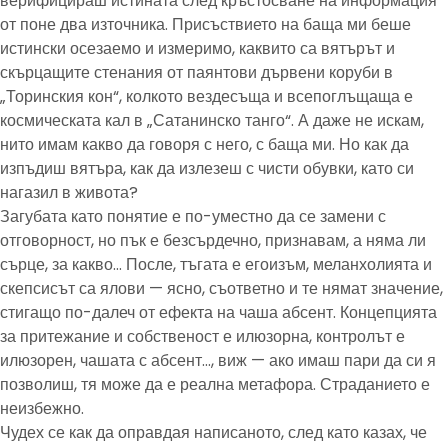
верифицираш истината след кръстосване на информация
от поне два източника. Присъствието на баща ми беше
истински осезаемо и измеримо, каквито са вятърът и
скърцащите стенания от паянтови дървени коруби в
„Торинския кон“, колкото вездесъща и всепоглъщаща е
космическата кал в „Сатанинско танго“. А даже не искам,
нито имам какво да говоря с него, с баща ми. Но как да
изпъдиш вятъра, как да излезеш с чисти обувки, като си
нагазил в живота?
Загубата като понятие е по-уместно да се замени с
отговорност, но пък е безсърдечно, признавам, а няма ли
сърце, за какво… После, тъгата е егоизъм, меланхолията и
скепсисът са ялови — ясно, съответно и те нямат значение,
стигащо по-далеч от ефекта на чаша абсент. Концепцията
за притежание и собственост е илюзорна, контролът е
илюзорен, чашата с абсент…, виж — ако имаш пари да си я
позволиш, тя може да е реална метафора. Страданието е
неизбежно.
Чудех се как да оправдая написаното, след като казах, че