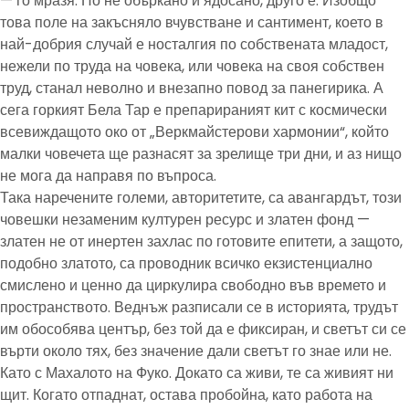
— го мразя. Но не объркано и ядосано, друго е. Изобщо
това поле на закъсняло вчувстване и сантимент, което в
най-добрия случай е носталгия по собствената младост,
нежели по труда на човека, или човека на своя собствен
труд, станал неволно и внезапно повод за панегирика. А
сега горкият Бела Тар е препарираният кит с космически
всевиждащото око от „Веркмайстерови хармонии“, който
малки човечета ще разнасят за зрелище три дни, и аз нищо
не мога да направя по въпроса.
Така наречените големи, авторитетите, са авангардът, този
човешки незаменим културен ресурс и златен фонд —
златен не от инертен захлас по готовите епитети, а защото,
подобно златото, са проводник всичко екзистенциално
смислено и ценно да циркулира свободно във времето и
пространството. Веднъж разписали се в историята, трудът
им обособява център, без той да е фиксиран, и светът си се
върти около тях, без значение дали светът го знае или не.
Като с Махалото на Фуко. Докато са живи, те са живият ни
щит. Когато отпаднат, остава пробойна, като работа на