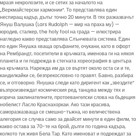
мразя некролозите, и се сетих за началото на
„Веркмайстерски хармонии“. То представлява един
неспиращ кадър, дълъг точно 20 минути. В тях разказвачът
Януш Валушка (Lars Rudolph — мир на праха му) —
юродив, сталкер, the holy fool на града — илюстрира
нагледно какво представлява Слънчевата система. Един
по един Янушка хваща оръфаните, очукани, като в офорт
на Рембрандт, посетители в кръчмата, именова ги на някоя
планета и ги подрежда в стегната хореография в центъра
на кръчмата. Нарежда им да се въртят около оста си и те,
кандилкайки се, безпрекословно го правят. Бавно, разбира
се, и отговорно. Янушка следи като диригент как „звездите“
възпроизвеждат космическия ред, танцува между тях и
изрича заклинателните, протоевангелски слова на бъдещия
нобелист Ласло Краснахоркаи. Ако тази красива,
саморазказваща се смешно-тъжна, но величествена
алегория се случва само за двайсет минути в един филм, то
какво остава за 70-те на брой, дълги по година кадъра,
колкото тук живя Бела Тар. Като именоват и подреждат за