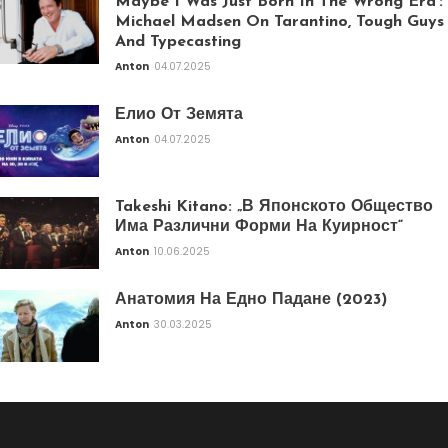
Maybe I Was Just Born In The Wrong Era’:
Michael Madsen On Tarantino, Tough Guys
And Typecasting
Anton
04.07.2025
Елио От Земята
Anton
04.07.2025
Takeshi Kitano: „В Японското Общество
Има Различни Форми На Куирност“
Anton
10.06.2025
Анатомия На Едно Падане (2023)
Anton
30.03.2025