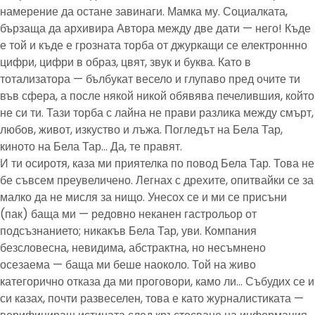
намерение да остане завинаги. Мамка му. Социалката,
бързаща да архивира Автора между две дати — него! Къде
е той и къде е грозната торба от джуркащи се електроннно
цифри, цифри в образ, цвят, звук и буква. Като в
тотализатора — бълбукат весело и глупаво пред очите ти
във сфера, а после някой никой обявява печелившия, който
не си ти. Тази торба с лайна не прави разлика между смърт,
любов, живот, изкуство и лъжа. Погледът на Бела Тар,
киното на Бела Тар… Да, те правят.
И ти осиротя, каза ми приятелка по повод Бела Тар. Това не
бе съвсем преувеличено. Легнах с дрехите, опитвайки се за
малко да не мисля за нищо. Унесох се и ми се присъни
(пак) баща ми — редовно неканен гастрольор от
подсъзнанието; никакъв Бела Тар, уви. Компания
безсловесна, невидима, абстрактна, но несъмнено
осезаема — баща ми беше наоколо. Той на живо
категорично отказа да ми проговори, камо ли… Събудих се и
си казах, почти развеселен, това е като журналистиката —