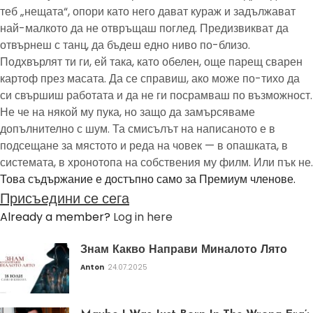
теб „нещата“, опори като него дават кураж и задължават
най-малкото да не отвръщаш поглед. Предизвикват да
отвърнеш с танц, да бъдеш едно ниво по-близо.
Подхвърлят ти ги, ей така, като обелен, още парещ сварен
картоф през масата. Да се справиш, ако може по-тихо да
си свършиш работата и да не ги посрамваш по възможност.
Не че на някой му пука, но защо да замърсяваме
допълнително с шум. Та смисълът на написаното е в
подсещане за мястото и реда на човек — в опашката, в
системата, в хронотопа на собствения му филм. Или пък не.
Това съдържание е достъпно само за Премиум членове.
Присъедини се сега
Already a member?
Log in here
Знам Какво Направи Миналото Лято
Anton
24.07.2025