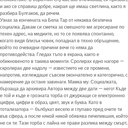
и ако се справиш добре, накрая ще имаш светлина, както я
разбира Булгаков, да речем.
Узнах за кончината на Бела Тар от някаква безлична
социалка. Давам си сметка за смешното ми агресиране по
техен адрес, на медиите, но то се появява спонтанно,
когато видя близък човек, попаднал в тяхно обръщение,
който по очевидни причини вече го няма да
противодейства. Гледах тъпо в екрана, както е
обикновеното в такива моменти. Сролирах едно нагоре —
скролирах две надолу — известието не се промени,
напротив, изглеждаше съвсем окончателно и категорично, с
намерение да остане завинаги. Мамка му. Социалката,
бързаща да архивира Автора между две дати — него! Къде
е той и къде е грозната торба от джуркащи се електроннно
цифри, цифри в образ, цвят, звук и буква. Като в
тотализатора — бълбукат весело и глупаво пред очите ти
във сфера, а после някой никой обявява печелившия, който
не си ти. Тази торба с лайна не прави разлика между смърт,