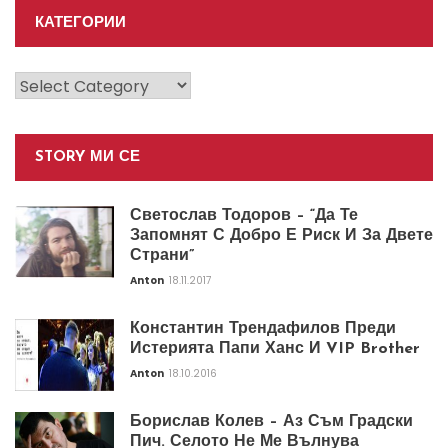
КАТЕГОРИИ
Категории
STORY МИ СЕ
Светослав Тодоров – “Да Те
Запомнят С Добро Е Риск И За Двете
Страни”
Anton
18.11.2017
Константин Трендафилов Преди
Истерията Папи Ханс И VIP Brother
Anton
18.10.2016
Борислав Колев – Аз Съм Градски
Пич. Селото Не Ме Вълнува