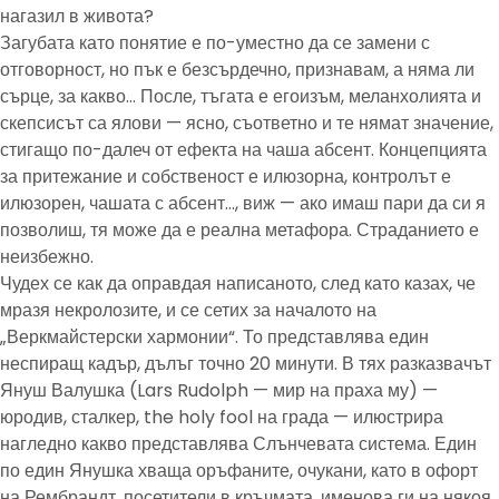
нагазил в живота?
Загубата като понятие е по-уместно да се замени с
отговорност, но пък е безсърдечно, признавам, а няма ли
сърце, за какво… После, тъгата е егоизъм, меланхолията и
скепсисът са ялови — ясно, съответно и те нямат значение,
стигащо по-далеч от ефекта на чаша абсент. Концепцията
за притежание и собственост е илюзорна, контролът е
илюзорен, чашата с абсент…, виж — ако имаш пари да си я
позволиш, тя може да е реална метафора. Страданието е
неизбежно.
Чудех се как да оправдая написаното, след като казах, че
мразя некролозите, и се сетих за началото на
„Веркмайстерски хармонии“. То представлява един
неспиращ кадър, дълъг точно 20 минути. В тях разказвачът
Януш Валушка (Lars Rudolph — мир на праха му) —
юродив, сталкер, the holy fool на града — илюстрира
нагледно какво представлява Слънчевата система. Един
по един Янушка хваща оръфаните, очукани, като в офорт
на Рембрандт, посетители в кръчмата, именова ги на някоя