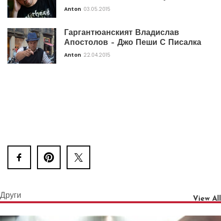
Anton
03.05.2015
Гаргантюанският Владислав
Апостолов – Джо Пеши С Писалка
Anton
22.04.2015
Други
View All