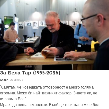
За Бела Тар (1955-2026)
Anton
06.01.2026
"Смятам, че човешката отговорност е много голяма,
огромна. Може би най-важният фактор. Знаете ли, не
вярвам в Бог."
Мразя да пиша некролози. Въобще този жанр ми е бил