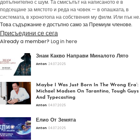
допълнително с шум. Та смисълът на написаното е в
подсещане за мястото и реда на човек — в опашката, в
системата, в хронотопа на собствения му филм. Или пък не.
Това съдържание е достъпно само за Премиум членове.
Присъедини се сега
Already a member?
Log in here
Знам Какво Направи Миналото Лято
Anton
24.07.2025
Maybe I Was Just Born In The Wrong Era’:
Michael Madsen On Tarantino, Tough Guys
And Typecasting
Anton
04.07.2025
Елио От Земята
Anton
04.07.2025