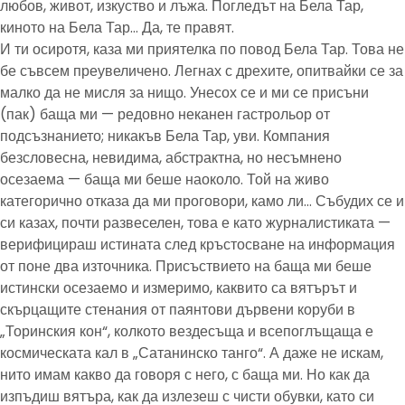
любов, живот, изкуство и лъжа. Погледът на Бела Тар,
киното на Бела Тар… Да, те правят.
И ти осиротя, каза ми приятелка по повод Бела Тар. Това не
бе съвсем преувеличено. Легнах с дрехите, опитвайки се за
малко да не мисля за нищо. Унесох се и ми се присъни
(пак) баща ми — редовно неканен гастрольор от
подсъзнанието; никакъв Бела Тар, уви. Компания
безсловесна, невидима, абстрактна, но несъмнено
осезаема — баща ми беше наоколо. Той на живо
категорично отказа да ми проговори, камо ли… Събудих се и
си казах, почти развеселен, това е като журналистиката —
верифицираш истината след кръстосване на информация
от поне два източника. Присъствието на баща ми беше
истински осезаемо и измеримо, каквито са вятърът и
скърцащите стенания от паянтови дървени коруби в
„Торинския кон“, колкото вездесъща и всепоглъщаща е
космическата кал в „Сатанинско танго“. А даже не искам,
нито имам какво да говоря с него, с баща ми. Но как да
изпъдиш вятъра, как да излезеш с чисти обувки, като си