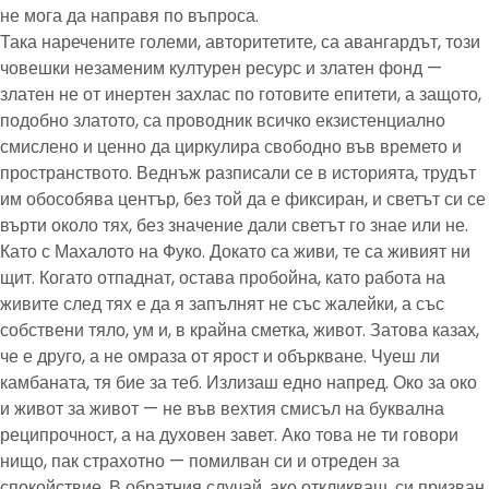
не мога да направя по въпроса.
Така наречените големи, авторитетите, са авангардът, този
човешки незаменим културен ресурс и златен фонд —
златен не от инертен захлас по готовите епитети, а защото,
подобно златото, са проводник всичко екзистенциално
смислено и ценно да циркулира свободно във времето и
пространството. Веднъж разписали се в историята, трудът
им обособява център, без той да е фиксиран, и светът си се
върти около тях, без значение дали светът го знае или не.
Като с Махалото на Фуко. Докато са живи, те са живият ни
щит. Когато отпаднат, остава пробойна, като работа на
живите след тях е да я запълнят не със жалейки, а със
собствени тяло, ум и, в крайна сметка, живот. Затова казах,
че е друго, а не омраза от ярост и объркване. Чуеш ли
камбаната, тя бие за теб. Излизаш едно напред. Око за око
и живот за живот — не във вехтия смисъл на буквална
реципрочност, а на духовен завет. Ако това не ти говори
нищо, пак страхотно — помилван си и отреден за
спокойствие. В обратния случай, ако откликваш, си призван,