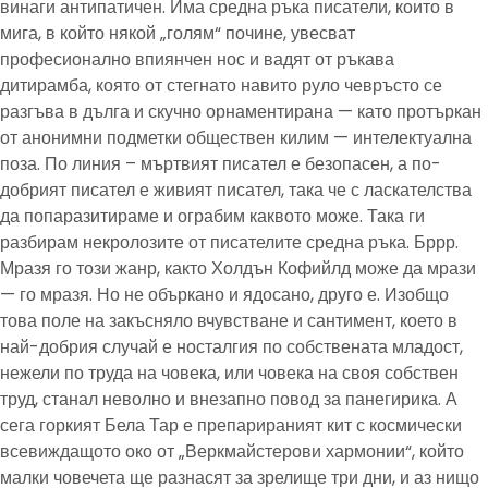
винаги антипатичен. Има средна ръка писатели, които в
мига, в който някой „голям“ почине, увесват
професионално впиянчен нос и вадят от ръкава
дитирамба, която от стегнато навито руло чевръсто се
разгъва в дълга и скучно орнаментирана — като протъркан
от анонимни подметки обществен килим — интелектуална
поза. По линия – мъртвият писател е безопасен, а по-
добрият писател е живият писател, така че с ласкателства
да попаразитираме и ограбим каквото може. Така ги
разбирам некролозите от писателите средна ръка. Бррр.
Мразя го този жанр, както Холдън Кофийлд може да мрази
— го мразя. Но не объркано и ядосано, друго е. Изобщо
това поле на закъсняло вчувстване и сантимент, което в
най-добрия случай е носталгия по собствената младост,
нежели по труда на човека, или човека на своя собствен
труд, станал неволно и внезапно повод за панегирика. А
сега горкият Бела Тар е препарираният кит с космически
всевиждащото око от „Веркмайстерови хармонии“, който
малки човечета ще разнасят за зрелище три дни, и аз нищо