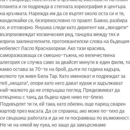
планета и ги подрежда в стегната хореография в центъра
на кръчмата. Нарежда им да се въртят около оста си и те,
кандилкайки се, безпрекословно го правят. Бавно, разбира
се, и отговорно. Янушка следи като диригент как „звездите“
възпроизвеждат космическия ред, танцува между тях и
изрича заклинателните, протоевангелски слова на бъдещия
нобелист Ласло Краснахоркаи. Ако тази красива,
саморазказваща се смешно-тъжна, но величествена
алегория се случва само за двайсет минути в един филм, то
какво остава за 70-те на брой, дълги по година кадъра,
колкото тук живя Бела Тар. Като именоват и подреждат за
теб „нещата“, опори като него дават кураж и задължават
най-малкото да не отвръщаш поглед. Предизвикват да
отвърнеш с танц, да бъдеш едно ниво по-близо.
Подхвърлят ти ги, ей така, като обелен, още парещ сварен
картоф през масата. Да се справиш, ако може по-тихо да
си свършиш работата и да не ги посрамваш по възможност.
Не че на някой му пука, но защо да замърсяваме