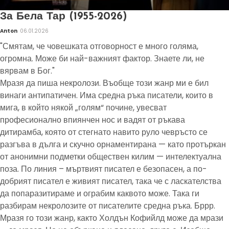
За Бела Тар (1955-2026)
Anton
06.01.2026
"Смятам, че човешката отговорност е много голяма,
огромна. Може би най-важният фактор. Знаете ли, не
вярвам в Бог."
Мразя да пиша некролози. Въобще този жанр ми е бил
винаги антипатичен. Има средна ръка писатели, които в
мига, в който някой „голям“ почине, увесват
професионално впиянчен нос и вадят от ръкава
дитирамба, която от стегнато навито руло чевръсто се
разгъва в дълга и скучно орнаментирана — като протъркан
от анонимни подметки обществен килим — интелектуална
поза. По линия – мъртвият писател е безопасен, а по-
добрият писател е живият писател, така че с ласкателства
да попаразитираме и ограбим каквото може. Така ги
разбирам некролозите от писателите средна ръка. Бррр.
Мразя го този жанр, както Холдън Кофийлд може да мрази