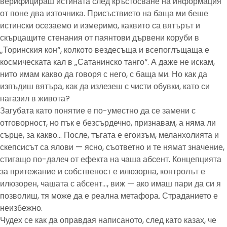
верифицираш истината след кръстосване на информация
от поне два източника. Присъствието на баща ми беше
истински осезаемо и измеримо, каквито са вятърът и
скърцащите стенания от паянтови дървени коруби в
„Торинския кон“, колкото вездесъща и всепоглъщаща е
космическата кал в „Сатанинско танго“. А даже не искам,
нито имам какво да говоря с него, с баща ми. Но как да
изпъдиш вятъра, как да излезеш с чисти обувки, като си
нагазил в живота?
Загубата като понятие е по-уместно да се замени с
отговорност, но пък е безсърдечно, признавам, а няма ли
сърце, за какво… После, тъгата е егоизъм, меланхолията и
скепсисът са ялови — ясно, съответно и те нямат значение,
стигащо по-далеч от ефекта на чаша абсент. Концепцията
за притежание и собственост е илюзорна, контролът е
илюзорен, чашата с абсент…, виж — ако имаш пари да си я
позволиш, тя може да е реална метафора. Страданието е
неизбежно.
Чудех се как да оправдая написаното, след като казах, че