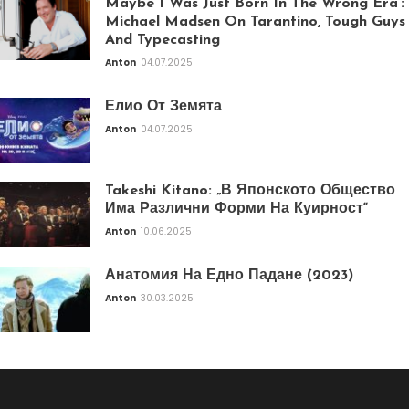
Maybe I Was Just Born In The Wrong Era’:
Michael Madsen On Tarantino, Tough Guys
And Typecasting
Anton
04.07.2025
Елио От Земята
Anton
04.07.2025
Takeshi Kitano: „В Японското Общество
Има Различни Форми На Куирност“
Anton
10.06.2025
Анатомия На Едно Падане (2023)
Anton
30.03.2025