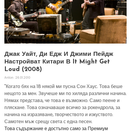
Джак Уайт, Ди Едж И Джими Пейдж
Настройват Китари В It Might Get
Loud (2008)
Anton
26.01.2010
"Когато бях на 18 някой ми пусна Сон Хаус. Това беше
нещото за мен. Звучеше ми по хиляда различни начина.
Нямах представа, че това е възможно. Само пеене и
пляскане. Това означаваше всичко за рокендрола, за
начина на изразяване, творчеството и изкуството.
Самотен мъж срещу света с една песен.
Това съдържание е достъпно само за Премиум