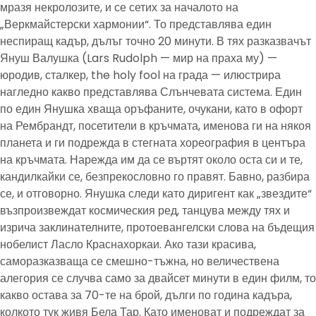
мразя некролозите, и се сетих за началото на
„Веркмайстерски хармонии“. То представлява един
неспиращ кадър, дълъг точно 20 минути. В тях разказвачът
Януш Валушка (Lars Rudolph — мир на праха му) —
юродив, сталкер, the holy fool на града — илюстрира
нагледно какво представлява Слънчевата система. Един
по един Янушка хваща оръфаните, очукани, като в офорт
на Рембрандт, посетители в кръчмата, именова ги на някоя
планета и ги подрежда в стегната хореография в центъра
на кръчмата. Нарежда им да се въртят около оста си и те,
кандилкайки се, безпрекословно го правят. Бавно, разбира
се, и отговорно. Янушка следи като диригент как „звездите“
възпроизвеждат космическия ред, танцува между тях и
изрича заклинателните, протоевангелски слова на бъдещия
нобелист Ласло Краснахоркаи. Ако тази красива,
саморазказваща се смешно-тъжна, но величествена
алегория се случва само за двайсет минути в един филм, то
какво остава за 70-те на брой, дълги по година кадъра,
колкото тук живя Бела Тар. Като именоват и подреждат за