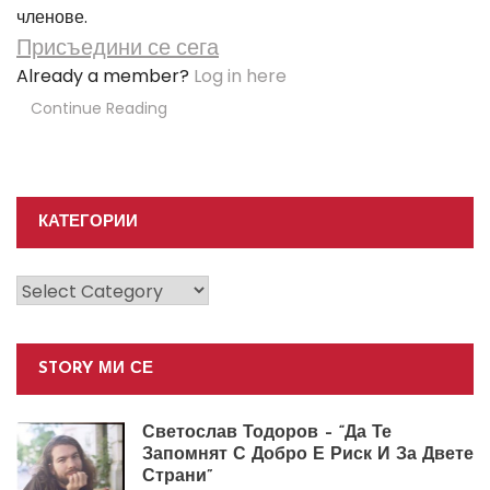
членове.
Присъедини се сега
Already a member?
Log in here
Continue Reading
КАТЕГОРИИ
Категории
STORY МИ СЕ
Светослав Тодоров – “Да Те
Запомнят С Добро Е Риск И За Двете
Страни”