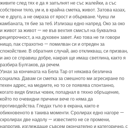
живите след тях е да я запълнят не със жалейки, а със
собствени тяло, ум и, в крайна сметка, живот. Затова казах,
че е друго, а не омраза от ярост и объркване. Чуеш ли
камбаната, тя бие за теб. Излизаш едно напред. Око за око
и живот за живот — не във вехтия смисъл на буквална
реципрочност, а на духовен завет. Ако това не ти говори
нищо, пак страхотно — помилван си и отреден за
спокойствие. В обратния случай, ако откликваш, си призван,
и ако се справиш добре, накрая ще имаш светлина, както я
разбира Булгаков, да речем.
Узнах за кончината на Бела Тар от някаква безлична
социалка. Давам си сметка за смешното ми агресиране по
техен адрес, на медиите, но то се появява спонтанно,
когато видя близък човек, попаднал в тяхно обръщение,
който по очевидни причини вече го няма да
противодейства. Гледах тъпо в екрана, както е
обикновеното в такива моменти. Сролирах едно нагоре —
скролирах две надолу — известието не се промени,
напротив, изглеждаше съвсем окончателно и категорично, с