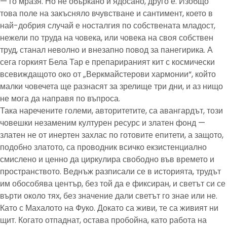
— го мразя. Но не объркано и ядосано, друго е. Изобщо
това поле на закъсняло вчувстване и сантимент, което в
най-добрия случай е носталгия по собствената младост,
нежели по труда на човека, или човека на своя собствен
труд, станал неволно и внезапно повод за панегирика. А
сега горкият Бела Тар е препарираният кит с космически
всевиждащото око от „Веркмайстерови хармонии“, който
малки човечета ще разнасят за зрелище три дни, и аз нищо
не мога да направя по въпроса.
Така наречените големи, авторитетите, са авангардът, този
човешки незаменим културен ресурс и златен фонд —
златен не от инертен захлас по готовите епитети, а защото,
подобно златото, са проводник всичко екзистенциално
смислено и ценно да циркулира свободно във времето и
пространството. Веднъж разписали се в историята, трудът
им обособява център, без той да е фиксиран, и светът си се
върти около тях, без значение дали светът го знае или не.
Като с Махалото на Фуко. Докато са живи, те са живият ни
щит. Когато отпаднат, остава пробойна, като работа на