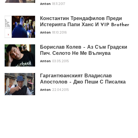
Anton
18.11.2017
Константин Трендафилов Преди
Истерията Папи Ханс И VIP Brother
Anton
18.10.2016
Борислав Колев – Аз Съм Градски
Пич. Селото Не Ме Вълнува
Anton
03.05.2015
Гаргантюанският Владислав
Апостолов – Джо Пеши С Писалка
Anton
22.04.2015