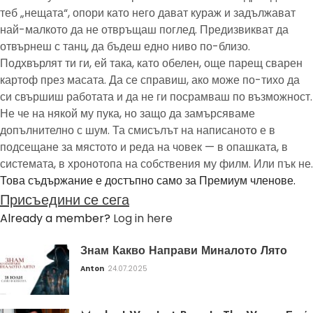
теб „нещата“, опори като него дават кураж и задължават
най-малкото да не отвръщаш поглед. Предизвикват да
отвърнеш с танц, да бъдеш едно ниво по-близо.
Подхвърлят ти ги, ей така, като обелен, още парещ сварен
картоф през масата. Да се справиш, ако може по-тихо да
си свършиш работата и да не ги посрамваш по възможност.
Не че на някой му пука, но защо да замърсяваме
допълнително с шум. Та смисълът на написаното е в
подсещане за мястото и реда на човек — в опашката, в
системата, в хронотопа на собствения му филм. Или пък не.
Това съдържание е достъпно само за Премиум членове.
Присъедини се сега
Already a member?
Log in here
Знам Какво Направи Миналото Лято
Anton
24.07.2025