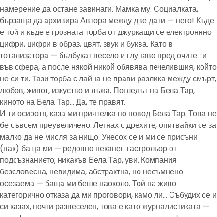
намерение да остане завинаги. Мамка му. Социалката,
бързаща да архивира Автора между две дати — него! Къде
е той и къде е грозната торба от джуркащи се електроннно
цифри, цифри в образ, цвят, звук и буква. Като в
тотализатора — бълбукат весело и глупаво пред очите ти
във сфера, а после някой никой обявява печелившия, който
не си ти. Тази торба с лайна не прави разлика между смърт,
любов, живот, изкуство и лъжа. Погледът на Бела Тар,
киното на Бела Тар… Да, те правят.
И ти осиротя, каза ми приятелка по повод Бела Тар. Това не
бе съвсем преувеличено. Легнах с дрехите, опитвайки се за
малко да не мисля за нищо. Унесох се и ми се присъни
(пак) баща ми — редовно неканен гастрольор от
подсъзнанието; никакъв Бела Тар, уви. Компания
безсловесна, невидима, абстрактна, но несъмнено
осезаема — баща ми беше наоколо. Той на живо
категорично отказа да ми проговори, камо ли… Събудих се и
си казах, почти развеселен, това е като журналистиката —