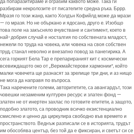
да попаразитираме и ограбим каквото може. Така ги
разбирам некролозите от писателите средна ръка. Бррр.
Мразя го този жанр, както Холдън Кофийлд може да мрази
— го мразя. Но не объркано и ядосано, друго е. Изобщо
това поле на закъсняло вчувстване и сантимент, което в
най-добрия случай е носталгия по собствената младост,
нежели по труда на човека, или човека на своя собствен
труд, станал неволно и внезапно повод за панегирика. А
сега горкият Бела Тар е препарираният кит с космически
всевиждащото око от „Веркмайстерови хармонии“, който
малки човечета ще разнасят за зрелище три дни, и аз нищо
не мога да направя по въпроса.
Така наречените големи, авторитетите, са авангардът, този
човешки незаменим културен ресурс и златен фонд —
златен не от инертен захлас по готовите епитети, а защото,
подобно златото, са проводник всичко екзистенциално
смислено и ценно да циркулира свободно във времето и
пространството. Веднъж разписали се в историята, трудът
им обособява център, без той да е фиксиран, и светът си се