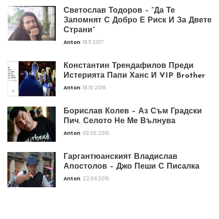
Светослав Тодоров – “Да Те
Запомнят С Добро Е Риск И За Двете
Страни”
Anton
18.11.2017
Константин Трендафилов Преди
Истерията Папи Ханс И VIP Brother
Anton
18.10.2016
Борислав Колев – Аз Съм Градски
Пич. Селото Не Ме Вълнува
Anton
03.05.2015
Гаргантюанският Владислав
Апостолов – Джо Пеши С Писалка
Anton
22.04.2015