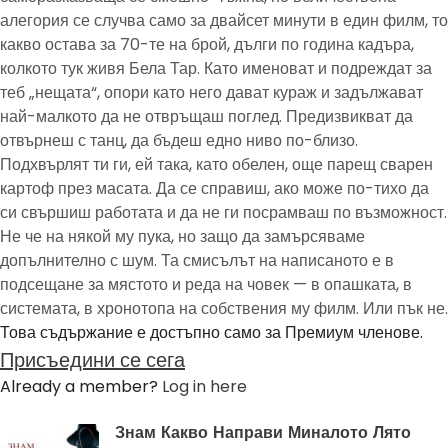
алегория се случва само за двайсет минути в един филм, то
какво остава за 70-те на брой, дълги по година кадъра,
колкото тук живя Бела Тар. Като именоват и подреждат за
теб „нещата“, опори като него дават кураж и задължават
най-малкото да не отвръщаш поглед. Предизвикват да
отвърнеш с танц, да бъдеш едно ниво по-близо.
Подхвърлят ти ги, ей така, като обелен, още парещ сварен
картоф през масата. Да се справиш, ако може по-тихо да
си свършиш работата и да не ги посрамваш по възможност.
Не че на някой му пука, но защо да замърсяваме
допълнително с шум. Та смисълът на написаното е в
подсещане за мястото и реда на човек — в опашката, в
системата, в хронотопа на собствения му филм. Или пък не.
Това съдържание е достъпно само за Премиум членове.
Присъедини се сега
Already a member?
Log in here
Знам Какво Направи Миналото Лято