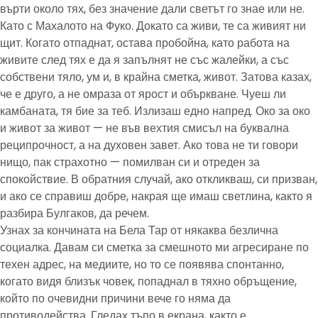
върти около тях, без значение дали светът го знае или не.
Като с Махалото на Фуко. Докато са живи, те са живият ни
щит. Когато отпаднат, остава пробойна, като работа на
живите след тях е да я запълнят не със жалейки, а със
собствени тяло, ум и, в крайна сметка, живот. Затова казах,
че е друго, а не омраза от ярост и объркване. Чуеш ли
камбаната, тя бие за теб. Излизаш едно напред. Око за око
и живот за живот — не във вехтия смисъл на буквална
реципрочност, а на духовен завет. Ако това не ти говори
нищо, пак страхотно — помилван си и отреден за
спокойствие. В обратния случай, ако откликваш, си призван,
и ако се справиш добре, накрая ще имаш светлина, както я
разбира Булгаков, да речем.
Узнах за кончината на Бела Тар от някаква безлична
социалка. Давам си сметка за смешното ми агресиране по
техен адрес, на медиите, но то се появява спонтанно,
когато видя близък човек, попаднал в тяхно обръщение,
който по очевидни причини вече го няма да
противодейства. Гледах тъпо в екрана, както е