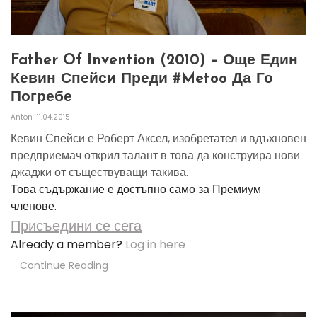
Father Of Invention (2010) – Още Един
Кевин Спейси Преди #metoo Да Го
Погребе
Anton
11.04.2015
Кевин Спейси е Роберт Аксел, изобретател и вдъхновен
предприемач открил талант в това да конструира нови
джаджи от съществуващи такива.
Това съдържание е достъпно само за Премиум
членове.
Присъедини се сега
Already a member?
Log in here
Continue Reading