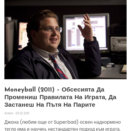
Moneyball (2011) – Обсесията Да
Промениш Правилата На Играта, Да
Застанеш На Пътя На Парите
Anton
20.12.2011
Джона (любим още от Superbad) освен наднормено
тегло има и научен, нестандартен подход към играта.