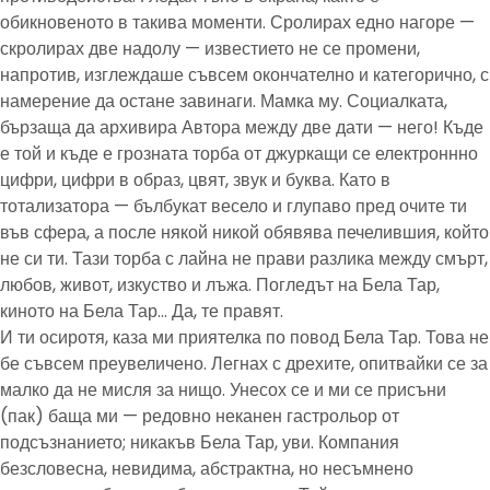
обикновеното в такива моменти. Сролирах едно нагоре —
скролирах две надолу — известието не се промени,
напротив, изглеждаше съвсем окончателно и категорично, с
намерение да остане завинаги. Мамка му. Социалката,
бързаща да архивира Автора между две дати — него! Къде
е той и къде е грозната торба от джуркащи се електроннно
цифри, цифри в образ, цвят, звук и буква. Като в
тотализатора — бълбукат весело и глупаво пред очите ти
във сфера, а после някой никой обявява печелившия, който
не си ти. Тази торба с лайна не прави разлика между смърт,
любов, живот, изкуство и лъжа. Погледът на Бела Тар,
киното на Бела Тар… Да, те правят.
И ти осиротя, каза ми приятелка по повод Бела Тар. Това не
бе съвсем преувеличено. Легнах с дрехите, опитвайки се за
малко да не мисля за нищо. Унесох се и ми се присъни
(пак) баща ми — редовно неканен гастрольор от
подсъзнанието; никакъв Бела Тар, уви. Компания
безсловесна, невидима, абстрактна, но несъмнено