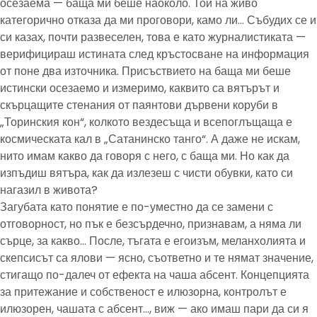
осезаема — баща ми беше наоколо. Той на живо
категорично отказа да ми проговори, камо ли… Събудих се и
си казах, почти развеселен, това е като журналистиката —
верифицираш истината след кръстосване на информация
от поне два източника. Присъствието на баща ми беше
истински осезаемо и измеримо, каквито са вятърът и
скърцащите стенания от паянтови дървени коруби в
„Торинския кон“, колкото вездесъща и всепоглъщаща е
космическата кал в „Сатанинско танго“. А даже не искам,
нито имам какво да говоря с него, с баща ми. Но как да
изпъдиш вятъра, как да излезеш с чисти обувки, като си
нагазил в живота?
Загубата като понятие е по-уместно да се замени с
отговорност, но пък е безсърдечно, признавам, а няма ли
сърце, за какво… После, тъгата е егоизъм, меланхолията и
скепсисът са ялови — ясно, съответно и те нямат значение,
стигащо по-далеч от ефекта на чаша абсент. Концепцията
за притежание и собственост е илюзорна, контролът е
илюзорен, чашата с абсент…, виж — ако имаш пари да си я