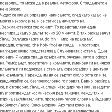
позволиш, тя може да е реална метафора. Страданието е
неизбежно.
Чудех се как да оправдая написаното, след като казах, че
мразя некролозите, и се сетих за началото на
„Веркмайстерски хармонии“. То представлява един
неспиращ кадър, дълъг точно 20 минути. В тях разказвачът
Януш Валушка (Lars Rudolph — мир на праха му) —
юродив, сталкер, the holy fool на града — илюстрира
нагледно какво представлява Слънчевата система. Един
по един Янушка хваща оръфаните, очукани, като в офорт
на Рембрандт, посетители в кръчмата, именова ги на някоя
планета и ги подрежда в стегната хореография в центъра
на кръчмата. Нарежда им да се въртят около оста си и те,
кандилкайки се, безпрекословно го правят. Бавно, разбира
се, и отговорно. Янушка следи като диригент как „звездите“
възпроизвеждат космическия ред, танцува между тях и
изрича заклинателните, протоевангелски слова на бъдещия
нобелист Ласло Краснахоркаи. Ако тази красива,
саморазказваща се смешно-тъжна, но величествена