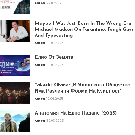
Anton
24.07.2025
Maybe I Was Just Born In The Wrong Era’:
Michael Madsen On Tarantino, Tough Guys
And Typecasting
Anton
04.07.2025
Елио От Земята
Anton
04.07.2025
Takeshi Kitano: „В Японското Общество
Има Различни Форми На Куирност“
Anton
10.06.2025
Анатомия На Едно Падане (2023)
Anton
30.03.2025