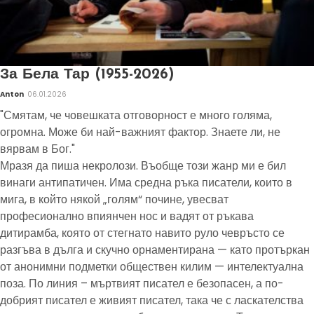
За Бела Тар (1955-2026)
Anton
06.01.2026
"Смятам, че човешката отговорност е много голяма,
огромна. Може би най-важният фактор. Знаете ли, не
вярвам в Бог."
Мразя да пиша некролози. Въобще този жанр ми е бил
винаги антипатичен. Има средна ръка писатели, които в
мига, в който някой „голям“ почине, увесват
професионално впиянчен нос и вадят от ръкава
дитирамба, която от стегнато навито руло чевръсто се
разгъва в дълга и скучно орнаментирана — като протъркан
от анонимни подметки обществен килим — интелектуална
поза. По линия – мъртвият писател е безопасен, а по-
добрият писател е живият писател, така че с ласкателства