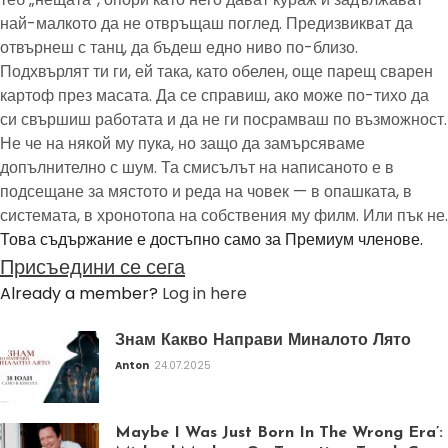
най-малкото да не отвръщаш поглед. Предизвикват да
отвърнеш с танц, да бъдеш едно ниво по-близо.
Подхвърлят ти ги, ей така, като обелен, още парещ сварен
картоф през масата. Да се справиш, ако може по-тихо да
си свършиш работата и да не ги посрамваш по възможност.
Не че на някой му пука, но защо да замърсяваме
допълнително с шум. Та смисълът на написаното е в
подсещане за мястото и реда на човек — в опашката, в
системата, в хронотопа на собствения му филм. Или пък не.
Това съдържание е достъпно само за Премиум членове.
Присъедини се сега
Already a member?
Log in here
Знам Какво Направи Миналото Лято
Anton
24.07.2025
Maybe I Was Just Born In The Wrong Era’: