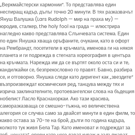
„Веркмайстерски хармонии“. То представлява един
неспиращ кадър, дълъг точно 20 минути. В тях разказвачът
Януш Валушка (Lars Rudolph — мир на праха му) —
юродив, сталкер, the holy fool на града — илюстрира
нагледно какво представлява Слънчевата система. Един
по един Янушка хваща оръфаните, очукани, като в офорт
на Рембрандт, посетители в кръчмата, именова ги на някоя
планета и ги подрежда в стегната хореография в центъра
на кръчмата. Нарежда им да се въртят около оста си и те,
кандилкайки се, безпрекословно го правят. Бавно, разбира
се, и отговорно. Янушка следи като диригент как „звездите“
възпроизвеждат космическия ред, танцува между тях и
изрича заклинателните, протоевангелски слова на бъдещия
нобелист Ласло Краснахоркаи. Ако тази красива,
саморазказваща се смешно-тъжна, но величествена
алегория се случва само за двайсет минути в един филм, то
какво остава за 70-те на брой, дълги по година кадъра,
колкото тук живя Бела Тар. Като именоват и подреждат за
теб „нещата“, опори като него дават кураж и задължават