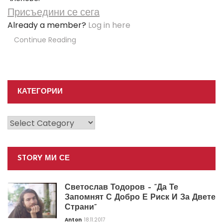
Присъедини се сега
Already a member?
Log in here
Continue Reading
КАТЕГОРИИ
Категории
STORY МИ СЕ
Светослав Тодоров – “Да Те
Запомнят С Добро Е Риск И За Двете
Страни”
Anton
18.11.2017