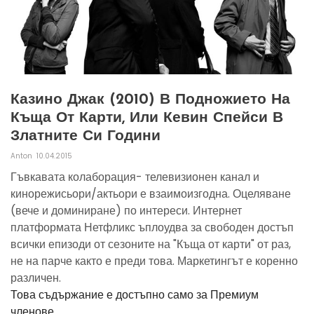
Казино Джак (2010) В Подножието На
Къща От Карти, Или Кевин Спейси В
Златните Си Години
Anton
10.04.2015
Гъвкавата колаборация- телевизионен канал и
кинорежисьори/актьори е взаимоизгодна. Оцеляване
(вече и доминиране) по интереси. Интернет
платформата Нетфликс ъплоудва за свободен достъп
всички епизоди от сезоните на "Къща от карти" от раз,
не на парче както е преди това. Маркетингът е коренно
различен.
Това съдържание е достъпно само за Премиум
членове.