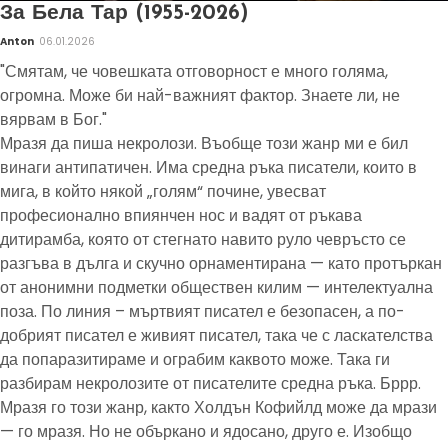
За Бела Тар (1955-2026)
Anton
06.01.2026
"Смятам, че човешката отговорност е много голяма,
огромна. Може би най-важният фактор. Знаете ли, не
вярвам в Бог."
Мразя да пиша некролози. Въобще този жанр ми е бил
винаги антипатичен. Има средна ръка писатели, които в
мига, в който някой „голям“ почине, увесват
професионално впиянчен нос и вадят от ръкава
дитирамба, която от стегнато навито руло чевръсто се
разгъва в дълга и скучно орнаментирана — като протъркан
от анонимни подметки обществен килим — интелектуална
поза. По линия – мъртвият писател е безопасен, а по-
добрият писател е живият писател, така че с ласкателства
да попаразитираме и ограбим каквото може. Така ги
разбирам некролозите от писателите средна ръка. Бррр.
Мразя го този жанр, както Холдън Кофийлд може да мрази
— го мразя. Но не объркано и ядосано, друго е. Изобщо