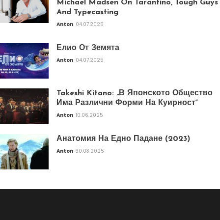
Michael Madsen On Tarantino, Tough Guys
And Typecasting
Anton
04.07.2025
Елио От Земята
Anton
04.07.2025
Takeshi Kitano: „В Японското Общество
Има Различни Форми На Куирност“
Anton
10.06.2025
Анатомия На Едно Падане (2023)
Anton
30.03.2025