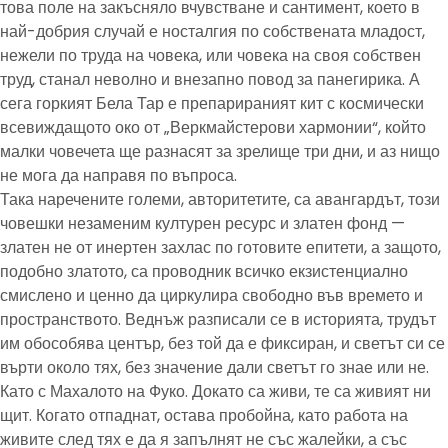
това поле на закъсняло вчувстване и сантимент, което в
най-добрия случай е носталгия по собствената младост,
нежели по труда на човека, или човека на своя собствен
труд, станал неволно и внезапно повод за панегирика. А
сега горкият Бела Тар е препарираният кит с космически
всевиждащото око от „Веркмайстерови хармонии“, който
малки човечета ще разнасят за зрелище три дни, и аз нищо
не мога да направя по въпроса.
Така наречените големи, авторитетите, са авангардът, този
човешки незаменим културен ресурс и златен фонд —
златен не от инертен захлас по готовите епитети, а защото,
подобно златото, са проводник всичко екзистенциално
смислено и ценно да циркулира свободно във времето и
пространството. Веднъж разписали се в историята, трудът
им обособява център, без той да е фиксиран, и светът си се
върти около тях, без значение дали светът го знае или не.
Като с Махалото на Фуко. Докато са живи, те са живият ни
щит. Когато отпаднат, остава пробойна, като работа на
живите след тях е да я запълнят не със жалейки, а със