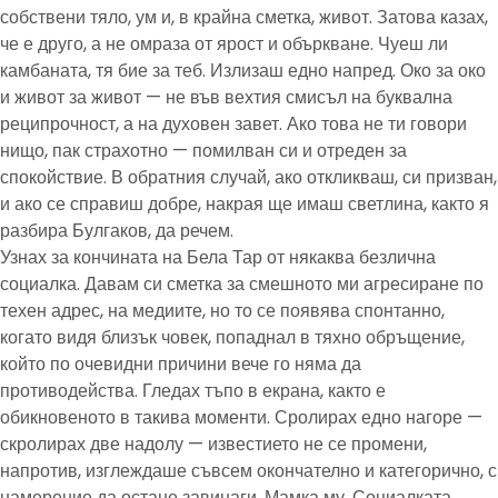
собствени тяло, ум и, в крайна сметка, живот. Затова казах,
че е друго, а не омраза от ярост и объркване. Чуеш ли
камбаната, тя бие за теб. Излизаш едно напред. Око за око
и живот за живот — не във вехтия смисъл на буквална
реципрочност, а на духовен завет. Ако това не ти говори
нищо, пак страхотно — помилван си и отреден за
спокойствие. В обратния случай, ако откликваш, си призван,
и ако се справиш добре, накрая ще имаш светлина, както я
разбира Булгаков, да речем.
Узнах за кончината на Бела Тар от някаква безлична
социалка. Давам си сметка за смешното ми агресиране по
техен адрес, на медиите, но то се появява спонтанно,
когато видя близък човек, попаднал в тяхно обръщение,
който по очевидни причини вече го няма да
противодейства. Гледах тъпо в екрана, както е
обикновеното в такива моменти. Сролирах едно нагоре —
скролирах две надолу — известието не се промени,
напротив, изглеждаше съвсем окончателно и категорично, с
намерение да остане завинаги. Мамка му. Социалката,