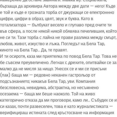
бързаща да архивира Автора между две дати — него! Къде
е той и къде е грозната торба от джуркащи се електроннно
цифри, цифри в образ, цвят, звук и буква. Като в
тотализатора — бълбукат весело и глупаво пред очите ти
във сфера, а после някой никой обявява печелившия, който
не си ти. Тази торба с лайна не прави разлика между смърт,
любов, живот, изкуство и лъжа. Погледът на Бела Тар,
киното на Бела Тар… Да, те правят.
И ти осиротя, каза ми приятелка по повод Бела Тар. Това не
бе съвсем преувеличено. Легнах с дрехите, опитвайки се за
малко да не мисля за нищо. Унесох се и ми се присъни
(пак) баща ми — редовно неканен гастрольор от
подсъзнанието; никакъв Бела Тар, уви. Компания
безсловесна, невидима, абстрактна, но несъмнено
осезаема — баща ми беше наоколо. Той на живо
категорично отказа да ми проговори, камо ли… Събудих се и
си казах, почти развеселен, това е като журналистиката —
верифицираш истината след кръстосване на информация