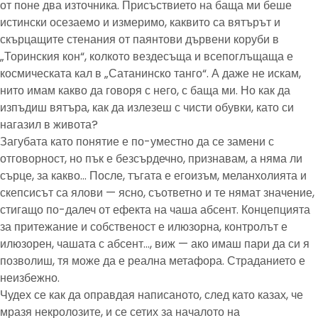
от поне два източника. Присъствието на баща ми беше
истински осезаемо и измеримо, каквито са вятърът и
скърцащите стенания от паянтови дървени коруби в
„Торинския кон“, колкото вездесъща и всепоглъщаща е
космическата кал в „Сатанинско танго“. А даже не искам,
нито имам какво да говоря с него, с баща ми. Но как да
изпъдиш вятъра, как да излезеш с чисти обувки, като си
нагазил в живота?
Загубата като понятие е по-уместно да се замени с
отговорност, но пък е безсърдечно, признавам, а няма ли
сърце, за какво… После, тъгата е егоизъм, меланхолията и
скепсисът са ялови — ясно, съответно и те нямат значение,
стигащо по-далеч от ефекта на чаша абсент. Концепцията
за притежание и собственост е илюзорна, контролът е
илюзорен, чашата с абсент…, виж — ако имаш пари да си я
позволиш, тя може да е реална метафора. Страданието е
неизбежно.
Чудех се как да оправдая написаното, след като казах, че
мразя некролозите, и се сетих за началото на