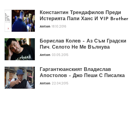
Константин Трендафилов Преди
Истерията Папи Ханс И VIP Brother
Anton
18.10.2016
Борислав Колев – Аз Съм Градски
Пич. Селото Не Ме Вълнува
Anton
03.05.2015
Гаргантюанският Владислав
Апостолов – Джо Пеши С Писалка
Anton
22.04.2015