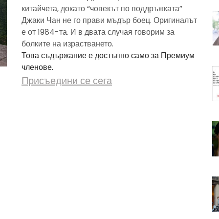
китайчета, докато “човекът по поддръжката”
Джаки Чан не го прави мъдър боец. Оригиналът
е от 1984-та. И в двата случая говорим за
болките на израстването.
Това съдържание е достъпно само за Премиум
членове.
Присъедини се сега