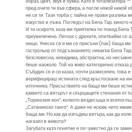
образ, цвят, звук и буква. Като в тотализатора 
пред очите ти във сфера, а после някой никой 
не си ти. Тази торба с лайна не прави разлика м
изкуство и лъжа. Погледът на Бела Тар, киното н
И ти осиротя, каза ми приятелка по повод Бела 
преувеличено. Легнах с дрехите, опитвайки се з
нищо. Унесох се и ми се присъни (пак) баща м
гастрольор от подсъзнанието; никакъв Бела Тар
безсловесна, невидима, абстрактна, но несъмн
беше наоколо. Той на живо категорично отказа 
Събудих се и си казах, почти развеселен, това 
верифицираш истината след кръстосване на ин
източника. Присъствието на баща ми беше исти
каквито са вятърът и скърцащите стенания от п
„Торинския кон“, колкото вездесъща и всепоглъ
„Сатанинско танго“. А даже не искам, нито имам 
баща ми. Но как да изпъдиш вятъра, как да излез
нагазил в живота?
Загубата като понятие е по-уместно да се замен