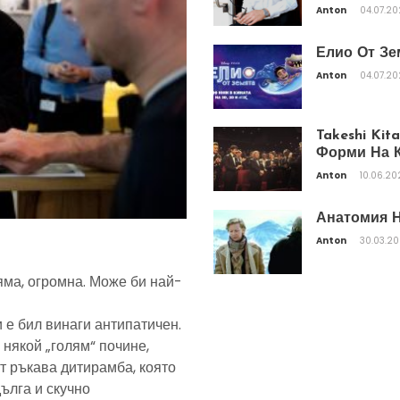
Anton
04.07.2
Елио От Зе
Anton
04.07.2
Takeshi Ki
Форми На К
Anton
10.06.20
Анатомия Н
Anton
30.03.2
яма, огромна. Може би най-
 е бил винаги антипатичен.
 някой „голям“ почине,
т ръкава дитирамба, която
дълга и скучно