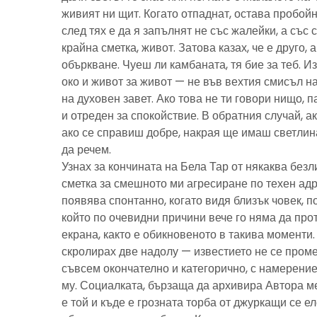
живият ни щит. Когато отпаднат, остава пробойн
след тях е да я запълнят не със жалейки, а със с
крайна сметка, живот. Затова казах, че е друго, 
объркване. Чуеш ли камбаната, тя бие за теб. И
око и живот за живот — не във вехтия смисъл н
на духовен завет. Ако това не ти говори нищо, 
и отреден за спокойствие. В обратния случай, ак
ако се справиш добре, накрая ще имаш светлина
да речем.
Узнах за кончината на Бела Тар от някаква без
сметка за смешното ми агресиране по техен адре
появява спонтанно, когато видя близък човек, 
който по очевидни причини вече го няма да про
екрана, както е обикновеното в такива моменти
скролирах две надолу — известието не се пром
съвсем окончателно и категорично, с намерение
му. Социалката, бързаща да архивира Автора м
е той и къде е грозната торба от джуркащи се 