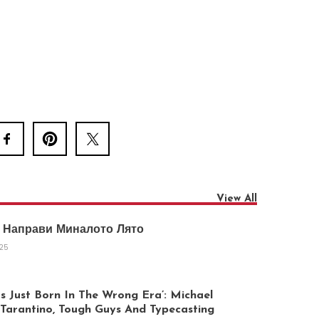
View All
 Направи Миналото Лято
025
 Just Born In The Wrong Era’: Michael
arantino, Tough Guys And Typecasting