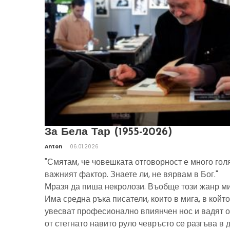
За Бела Тар (1955-2026)
Anton
06.01.2026
"Смятам, че човешката отговорност е много гол
важният фактор. Знаете ли, не вярвам в Бог."
Мразя да пиша некролози. Въобще този жанр ми
Има средна ръка писатели, които в мига, в който
увесват професионално впиянчен нос и вадят о
от стегнато навито руло чевръсто се разгъва в 