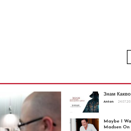
Знам Какво
Anton
24.07.2
Maybe I Was
Madsen On T