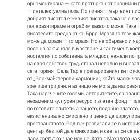
орнаментирана — като протъркан от анонимни 
— интелектуална поза. По линия – мъртвият пис
добрият писател е живият писател, така че с ла
попаразитираме и ограбим каквото може. Така г
писателите средна ръка. Бррр. Мразя го този ж
може да мрази — го мразя. Но не объркано и ядо
поле на закъсняло вчувстване и сантимент, кое
носталгия по собствената младост, нежели по тр
на своя собствен труд, станал неволно и внезап
сега горкият Бела Тар е препарираният кит с к
от „Веркмайстерови хармонии“, който малки чов
зрелище три дни, и аз нищо не мога да направя 
Така наречените големи, авторитетите, са аванг
незаменим културен ресурс и златен фонд — зла
по готовите епитети, а защото, подобно златото
екзистенциално смислено и ценно да циркулира
пространството. Веднъж разписали се в история
център, без той да е фиксиран, и светът си се въ
дали светът го знае или не. Като с Махалото на 