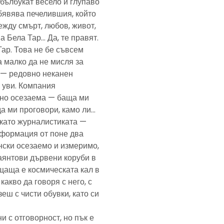
— бълбукат весело и глупаво
обявява печелившия, който
ежду смърт, любов, живот,
а Бела Тар… Да, те правят.
Тар. Това не бе съвсем
а малко да не мисля за
и — редовно неканен
, уви. Компания
ено осезаема — баща ми
да ми проговори, камо ли…
е като журналистиката —
формация от поне два
нски осезаемо и измеримо,
аянтови дървени коруби в
щаща е космическата кал в
какво да говоря с него, с
еш с чисти обувки, като си
и с отговорност, но пък е