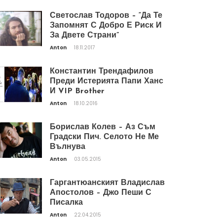
Светослав Тодоров – “Да Те
Запомнят С Добро Е Риск И
За Двете Страни”
Anton
18.11.2017
Константин Трендафилов
Преди Истерията Папи Ханс
И VIP Brother
Anton
18.10.2016
Борислав Колев – Аз Съм
Градски Пич. Селото Не Ме
Вълнува
Anton
03.05.2015
Гаргантюанският Владислав
Апостолов – Джо Пеши С
Писалка
Anton
22.04.2015