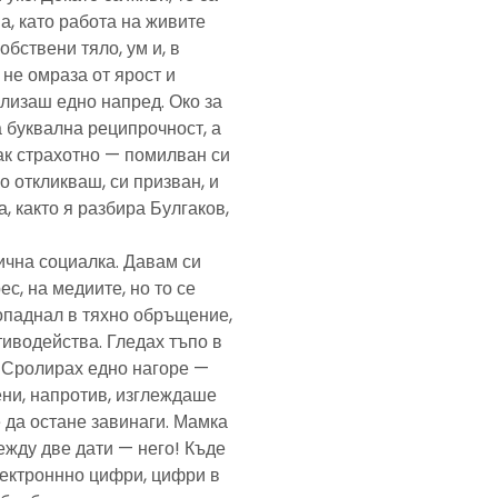
а, като работа на живите
обствени тяло, ум и, в
а не омраза от ярост и
злизаш едно напред. Око за
а буквална реципрочност, а
пак страхотно — помилван си
о откликваш, си призван, и
, както я разбира Булгаков,
лична социалка. Давам си
с, на медиите, но то се
попаднал в тяхно обръщение,
тиводейства. Гледах тъпо в
. Сролирах едно нагоре —
ени, напротив, изглеждаше
 да остане завинаги. Мамка
ежду две дати — него! Къде
електроннно цифри, цифри в