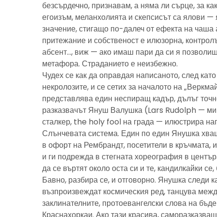
безсърдечно, признавам, а няма ли сърце, за ка
егоизъм, меланхолията и скепсисът са ялови — 
значение, стигащо по-далеч от ефекта на чаша 
притежание и собственост е илюзорна, контролъ
абсент…, виж — ако имаш пари да си я позволиш
метафора. Страданието е неизбежно.
Чудех се как да оправдая написаното, след като 
некролозите, и се сетих за началото на „Веркма
представлява един неспиращ кадър, дълъг точно
разказвачът Януш Валушка (Lars Rudolph — ми
сталкер, the holy fool на града — илюстрира н
Слънчевата система. Един по един Янушка хващ
в офорт на Рембрандт, посетители в кръчмата, 
и ги подрежда в стегната хореография в центъ
да се въртят около оста си и те, кандилкайки се
Бавно, разбира се, и отговорно. Янушка следи к
възпроизвеждат космическия ред, танцува межд
заклинателните, протоевангелски слова на бъд
Краснахоркаи. Ако тази красива, саморазказва