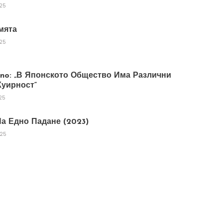
025
мята
025
tano: „В Японското Общество Има Различни
уирност“
25
а Едно Падане (2023)
025