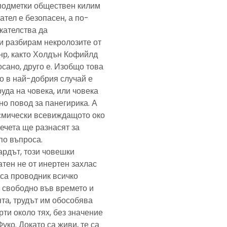
подметки обществен килим
ател е безопасен, а по-
скателства да
и разбирам некролозите от
анр, както Холдън Кофийлд
сано, друго е. Изобщо това
то в най-добрия случай е
уда на човека, или човека
но повод за панегирика. А
осмически всевиждащото око
ечета ще разнасят за
по въпроса.
ардът, този човешки
тен не от инертен захлас
, са проводник всичко
 свободно във времето и
та, трудът им обособява
рти около тях, без значение
Фуко. Докато са живи, те са