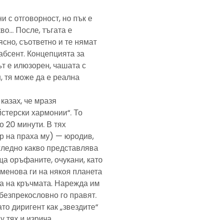
и с отговорност, но пък е
кво… После, тъгата е
ясно, съответно и те нямат
абсент. Концепцията за
т е илюзорен, чашата с
, тя може да е реална
казах, че мразя
йстерски хармонии“. То
 20 минути. В тях
р на праха му) — юродив,
агледно какво представлява
а оръфаните, очукани, като
именова ги на някоя планета
ра на кръчмата. Нарежда им
, безпрекословно го правят.
ато диригент как „звездите“
у тях и изрича