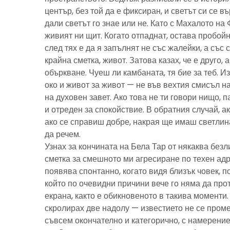
център, без той да е фиксиран, и светът си се въ
дали светът го знае или не. Като с Махалото на 
живият ни щит. Когато отпаднат, остава пробойн
след тях е да я запълнят не със жалейки, а със с
крайна сметка, живот. Затова казах, че е друго, 
объркване. Чуеш ли камбаната, тя бие за теб. И
око и живот за живот — не във вехтия смисъл н
на духовен завет. Ако това не ти говори нищо, 
и отреден за спокойствие. В обратния случай, ак
ако се справиш добре, накрая ще имаш светлина
да речем.
Узнах за кончината на Бела Тар от някаква без
сметка за смешното ми агресиране по техен адре
появява спонтанно, когато видя близък човек, 
който по очевидни причини вече го няма да про
екрана, както е обикновеното в такива моменти
скролирах две надолу — известието не се пром
съвсем окончателно и категорично, с намерение