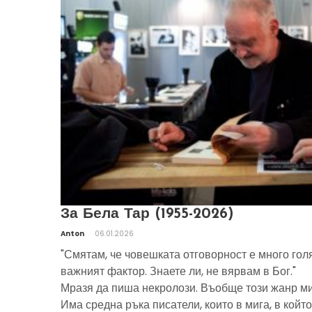
За Бела Тар (1955-2026)
Anton
06.01.2026
"Смятам, че човешката отговорност е много гол
важният фактор. Знаете ли, не вярвам в Бог."
Мразя да пиша некролози. Въобще този жанр ми
Има средна ръка писатели, които в мига, в който