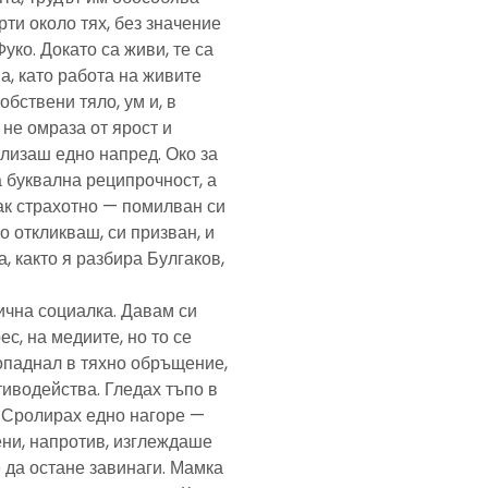
рти около тях, без значение
Фуко. Докато са живи, те са
а, като работа на живите
обствени тяло, ум и, в
а не омраза от ярост и
злизаш едно напред. Око за
а буквална реципрочност, а
пак страхотно — помилван си
о откликваш, си призван, и
, както я разбира Булгаков,
лична социалка. Давам си
с, на медиите, но то се
попаднал в тяхно обръщение,
тиводейства. Гледах тъпо в
. Сролирах едно нагоре —
ени, напротив, изглеждаше
 да остане завинаги. Мамка