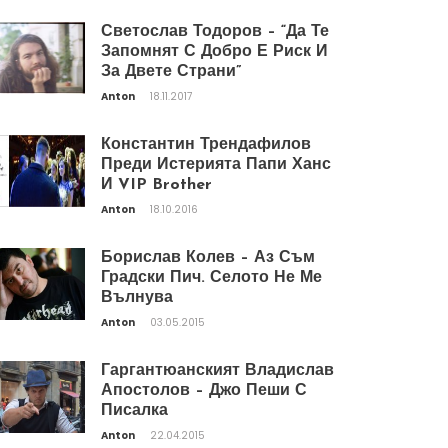
Светослав Тодоров – “Да Те
Запомнят С Добро Е Риск И
За Двете Страни”
Anton
18.11.2017
Константин Трендафилов
Преди Истерията Папи Ханс
И VIP Brother
Anton
18.10.2016
Борислав Колев – Аз Съм
Градски Пич. Селото Не Ме
Вълнува
Anton
03.05.2015
Гаргантюанският Владислав
Апостолов – Джо Пеши С
Писалка
Anton
22.04.2015