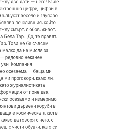
ежду две дати — него! Къде
електроннно цифри, цифри в
— бълбукат весело и глупаво
обявява печелившия, който
ежду смърт, любов, живот,
а Бела Тар… Да, те правят.
Тар. Това не бе съвсем
а малко да не мисля за
и — редовно неканен
, уви. Компания
ено осезаема — баща ми
да ми проговори, камо ли…
е като журналистиката —
формация от поне два
нски осезаемо и измеримо,
аянтови дървени коруби в
щаща е космическата кал в
какво да говоря с него, с
еш с чисти обувки, като си