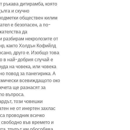
т ръкава дитирамба, която
дълга и скучно
подметки обществен килим
ател е безопасен, а по-
скателства да
и разбирам некролозите от
анр, както Холдън Кофийлд
сано, друго е. Изобщо това
то в най-добрия случай е
уда на човека, или човека
но повод за панегирика. А
осмически всевиждащото око
ечета ще разнасят за
по въпроса.
ардът, този човешки
тен не от инертен захлас
, са проводник всичко
 свободно във времето и
та, трудът им обособява