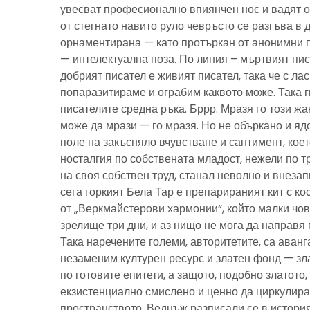
увесват професионално впиянчен нос и вадят о
от стегнато навито руло чевръсто се разгъва в 
орнаментирана — като протъркан от анонимни 
— интелектуална поза. По линия – мъртвият пис
добрият писател е живият писател, така че с ла
попаразитираме и ограбим каквото може. Така г
писателите средна ръка. Бррр. Мразя го този ж
може да мрази — го мразя. Но не объркано и ядо
поле на закъсняло вчувстване и сантимент, кое
носталгия по собствената младост, нежели по тр
на своя собствен труд, станал неволно и внезап
сега горкият Бела Тар е препарираният кит с к
от „Веркмайстерови хармонии“, който малки чов
зрелище три дни, и аз нищо не мога да направя 
Така наречените големи, авторитетите, са аванг
незаменим културен ресурс и златен фонд — зла
по готовите епитети, а защото, подобно златото
екзистенциално смислено и ценно да циркулира
пространството. Веднъж разписали се в история