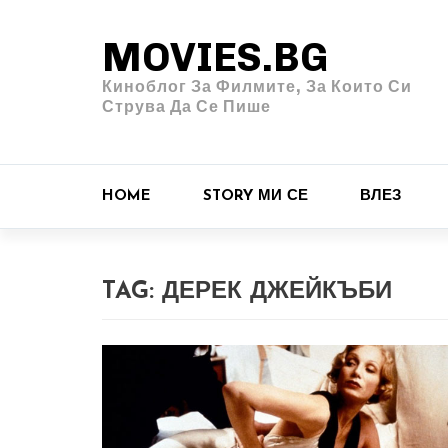
MOVIES.BG
Киноблог За Филмите, За Които Си
Струва Да Се Пише
HOME
STORY МИ СЕ
ВЛЕЗ
TAG:
ДЕРЕК ДЖЕЙКЪБИ