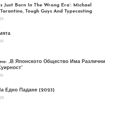
 Just Born In The Wrong Era’: Michael
arantino, Tough Guys And Typecasting
025
мята
025
tano: „В Японското Общество Има Различни
уирност“
25
а Едно Падане (2023)
025