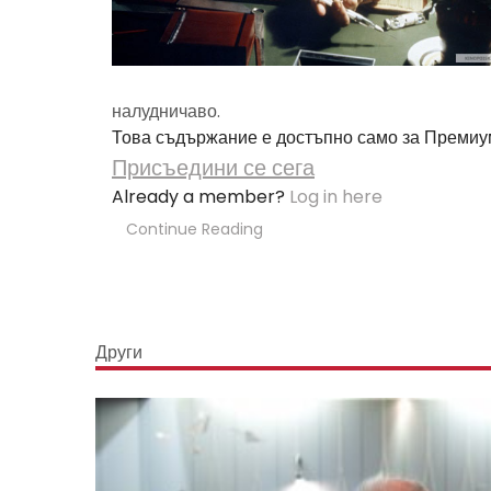
налудничаво.
Това съдържание е достъпно само за Премиу
Присъедини се сега
Already a member?
Log in here
Continue Reading
Други