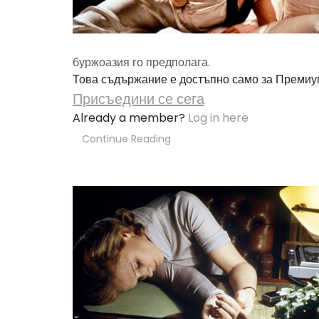
буржоазия го предполага.
Това съдържание е достъпно само за Премиу
Присъедини се сега
Already a member?
Log in here
Continue Reading