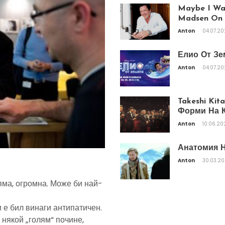
Maybe I Was
Madsen On T
Anton
04.07.2
Елио От Зе
Anton
04.07.2
Takeshi Ki
Форми На К
Anton
10.06.20
Анатомия Н
Anton
30.03.2
яма, огромна. Може би най-
 е бил винаги антипатичен.
 някой „голям“ почине,