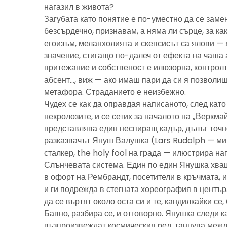
нагазил в живота?
Загубата като понятие е по-уместно да се замен
безсърдечно, признавам, а няма ли сърце, за ка
егоизъм, меланхолията и скепсисът са ялови — 
значение, стигащо по-далеч от ефекта на чаша 
притежание и собственост е илюзорна, контролъ
абсент…, виж — ако имаш пари да си я позволиш
метафора. Страданието е неизбежно.
Чудех се как да оправдая написаното, след като 
некролозите, и се сетих за началото на „Веркма
представлява един неспиращ кадър, дълъг точно
разказвачът Януш Валушка (Lars Rudolph — ми
сталкер, the holy fool на града — илюстрира н
Слънчевата система. Един по един Янушка хващ
в офорт на Рембрандт, посетители в кръчмата, 
и ги подрежда в стегната хореография в центъ
да се въртят около оста си и те, кандилкайки се
Бавно, разбира се, и отговорно. Янушка следи к
възпроизвеждат космическия ред, танцува межд