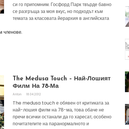
си го припомним. Госфорд Парк твърде бавно
се разгръща за моя вкус, но подходът към
темата за класовата йерархия в английската
м членове.
The Medusa Touch – Най-Лошият
Филм На 78-Ма
Anton
18.04.2012
The medusa touch е обявен от критиката за
най-лошия филм на 78-ма, това обаче не
пречи всички останали да го харесат, особено
почитателите на паранормалното и