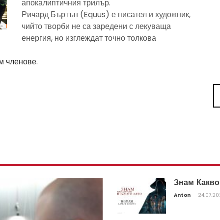
апокалиптичния трилър.
Ричард Бъртън (Equus) е писател и художник,
чийто творби не са заредени с лекуваща
енергия, но изглеждат точно толкова
м членове.
Знам Какво
Anton
24.07.2