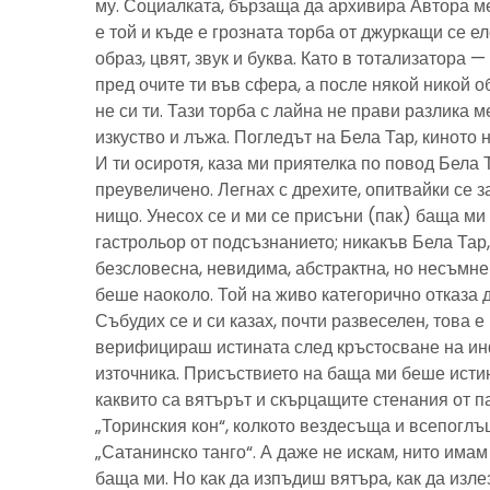
му. Социалката, бързаща да архивира Автора м
е той и къде е грозната торба от джуркащи се 
образ, цвят, звук и буква. Като в тотализатора 
пред очите ти във сфера, а после някой никой 
не си ти. Тази торба с лайна не прави разлика м
изкуство и лъжа. Погледът на Бела Тар, киното н
И ти осиротя, каза ми приятелка по повод Бела 
преувеличено. Легнах с дрехите, опитвайки се з
нищо. Унесох се и ми се присъни (пак) баща м
гастрольор от подсъзнанието; никакъв Бела Тар
безсловесна, невидима, абстрактна, но несъмн
беше наоколо. Той на живо категорично отказа 
Събудих се и си казах, почти развеселен, това 
верифицираш истината след кръстосване на ин
източника. Присъствието на баща ми беше исти
каквито са вятърът и скърцащите стенания от п
„Торинския кон“, колкото вездесъща и всепоглъ
„Сатанинско танго“. А даже не искам, нито имам 
баща ми. Но как да изпъдиш вятъра, как да излез