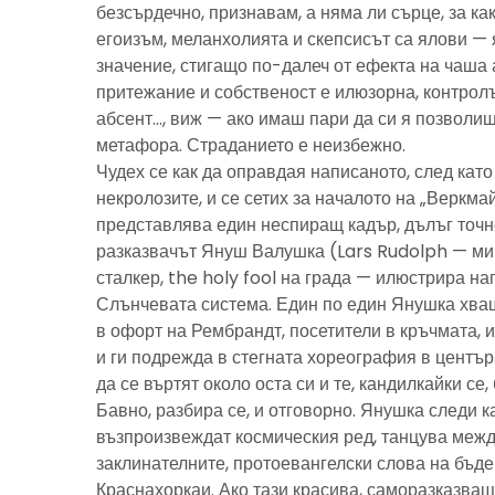
безсърдечно, признавам, а няма ли сърце, за ка
егоизъм, меланхолията и скепсисът са ялови — 
значение, стигащо по-далеч от ефекта на чаша 
притежание и собственост е илюзорна, контролъ
абсент…, виж — ако имаш пари да си я позволиш
метафора. Страданието е неизбежно.
Чудех се как да оправдая написаното, след като 
некролозите, и се сетих за началото на „Веркма
представлява един неспиращ кадър, дълъг точно
разказвачът Януш Валушка (Lars Rudolph — ми
сталкер, the holy fool на града — илюстрира н
Слънчевата система. Един по един Янушка хващ
в офорт на Рембрандт, посетители в кръчмата, 
и ги подрежда в стегната хореография в центъ
да се въртят около оста си и те, кандилкайки се
Бавно, разбира се, и отговорно. Янушка следи к
възпроизвеждат космическия ред, танцува межд
заклинателните, протоевангелски слова на бъд
Краснахоркаи. Ако тази красива, саморазказва