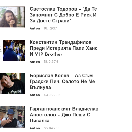
Светослав Тодоров – “Да Те
Запомнят С Добро Е Риск И
За Двете Страни”
Anton
18.11.2017
Константин Трендафилов
Преди Истерията Папи Ханс
И VIP Brother
Anton
18.10.2016
Борислав Колев – Аз Съм
Градски Пич. Селото Не Ме
Вълнува
Anton
03.05.2015
Гаргантюанският Владислав
Апостолов – Джо Пеши С
Писалка
Anton
22.04.2015