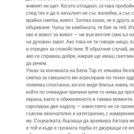
живият ни щит. Когато отпаднат, остава пробойн
след тях е да я запълнят не със жалейки, а със с
крайна сметка, живот. Затова казах, че е друго, 
объркване. Чуеш ли камбаната, тя бие за теб. И
око и живот за живот — не във вехтия смисъл н
на духовен завет. Ако това не ти говори нищо, 
и отреден за спокойствие. В обратния случай, ак
ако се справиш добре, накрая ще имаш светлина
да речем.
Узнах за кончината на Бела Тар от някаква без
сметка за смешното ми агресиране по техен адре
появява спонтанно, когато видя близък човек, 
който по очевидни причини вече го няма да про
екрана, както е обикновеното в такива моменти
скролирах две надолу — известието не се пром
съвсем окончателно и категорично, с намерение
му. Социалката, бързаща да архивира Автора м
е той и къде е грозната торба от джуркащи се 