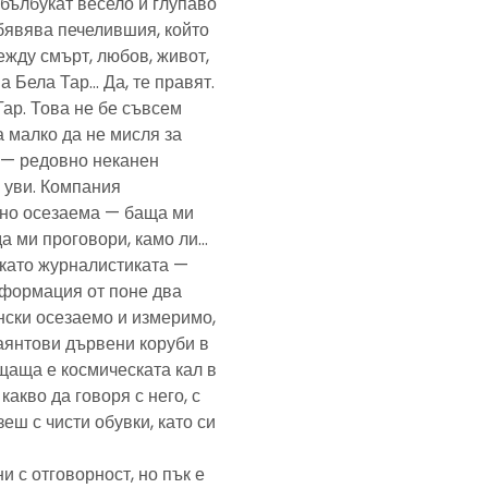
— бълбукат весело и глупаво
обявява печелившия, който
ежду смърт, любов, живот,
а Бела Тар… Да, те правят.
Тар. Това не бе съвсем
а малко да не мисля за
и — редовно неканен
, уви. Компания
ено осезаема — баща ми
да ми проговори, камо ли…
е като журналистиката —
формация от поне два
нски осезаемо и измеримо,
аянтови дървени коруби в
щаща е космическата кал в
какво да говоря с него, с
еш с чисти обувки, като си
и с отговорност, но пък е