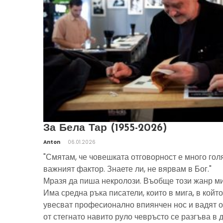
За Бела Тар (1955-2026)
Anton
06.01.2026
"Смятам, че човешката отговорност е много гол
важният фактор. Знаете ли, не вярвам в Бог."
Мразя да пиша некролози. Въобще този жанр ми
Има средна ръка писатели, които в мига, в който
увесват професионално впиянчен нос и вадят о
от стегнато навито руло чевръсто се разгъва в 