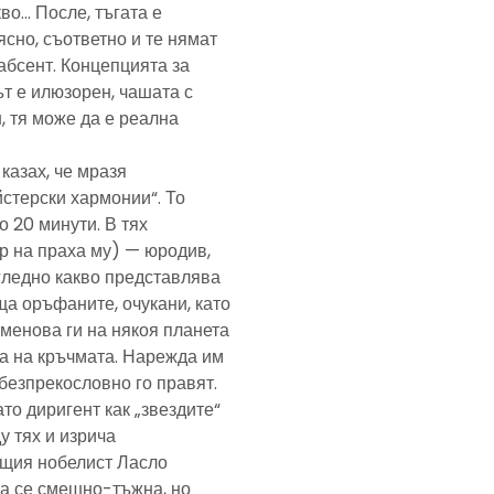
кво… После, тъгата е
ясно, съответно и те нямат
абсент. Концепцията за
т е илюзорен, чашата с
, тя може да е реална
казах, че мразя
йстерски хармонии“. То
 20 минути. В тях
р на праха му) — юродив,
агледно какво представлява
а оръфаните, очукани, като
именова ги на някоя планета
ра на кръчмата. Нарежда им
, безпрекословно го правят.
ато диригент как „звездите“
у тях и изрича
ещия нобелист Ласло
ща се смешно-тъжна, но