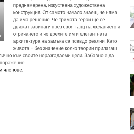
преднамерена, изкуствена художествена
конструкция. От самото начало знаеш, че няма
да има решение. Че тримата герои ще се
движат завинаги през своя танц на желанието и
отричането и че дрехите им и елегантната
архитектура на замъка са псевдо реални. Като
живота - без значение колко теории прилагаш
лично към своите неразгадаеми цели. Забавно е да
 поражение.
м членове.