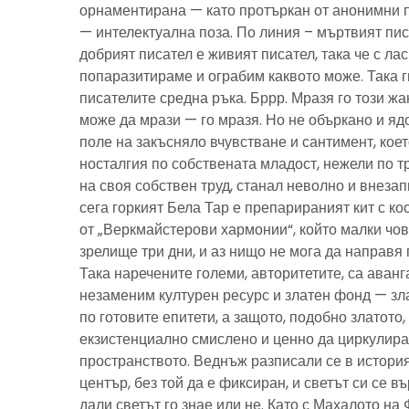
орнаментирана — като протъркан от анонимни 
— интелектуална поза. По линия – мъртвият пис
добрият писател е живият писател, така че с ла
попаразитираме и ограбим каквото може. Така г
писателите средна ръка. Бррр. Мразя го този ж
може да мрази — го мразя. Но не объркано и ядо
поле на закъсняло вчувстване и сантимент, кое
носталгия по собствената младост, нежели по тр
на своя собствен труд, станал неволно и внезап
сега горкият Бела Тар е препарираният кит с к
от „Веркмайстерови хармонии“, който малки чов
зрелище три дни, и аз нищо не мога да направя 
Така наречените големи, авторитетите, са аванг
незаменим културен ресурс и златен фонд — зла
по готовите епитети, а защото, подобно златото
екзистенциално смислено и ценно да циркулира
пространството. Веднъж разписали се в история
център, без той да е фиксиран, и светът си се въ
дали светът го знае или не. Като с Махалото на 