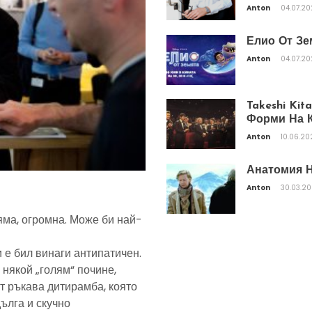
Anton
04.07.2
Елио От Зе
Anton
04.07.2
Takeshi Ki
Форми На К
Anton
10.06.20
Анатомия Н
Anton
30.03.2
яма, огромна. Може би най-
 е бил винаги антипатичен.
 някой „голям“ почине,
т ръкава дитирамба, която
дълга и скучно