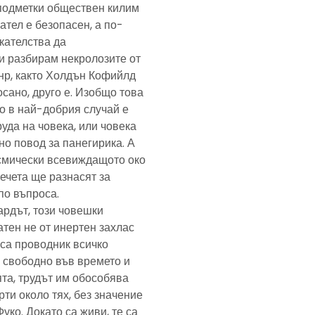
подметки обществен килим
ател е безопасен, а по-
скателства да
и разбирам некролозите от
анр, както Холдън Кофийлд
сано, друго е. Изобщо това
то в най-добрия случай е
уда на човека, или човека
но повод за панегирика. А
осмически всевиждащото око
ечета ще разнасят за
по въпроса.
ардът, този човешки
тен не от инертен захлас
, са проводник всичко
 свободно във времето и
та, трудът им обособява
рти около тях, без значение
Фуко. Докато са живи, те са