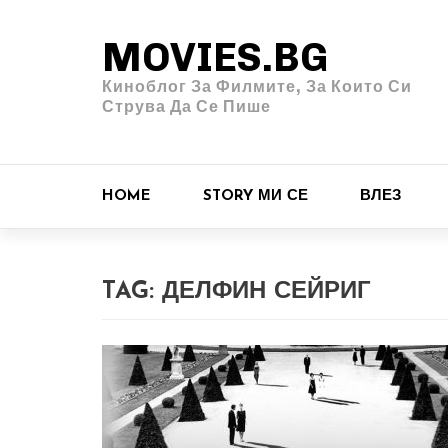
MOVIES.BG
Киноблог За Филмите, За Които Си
Струва Да Се Пише
HOME
STORY МИ СЕ
ВЛЕЗ
TAG:
ДЕЛФИН СЕЙРИГ