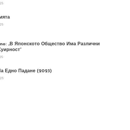
025
мята
025
tano: „В Японското Общество Има Различни
уирност“
25
а Едно Падане (2023)
025