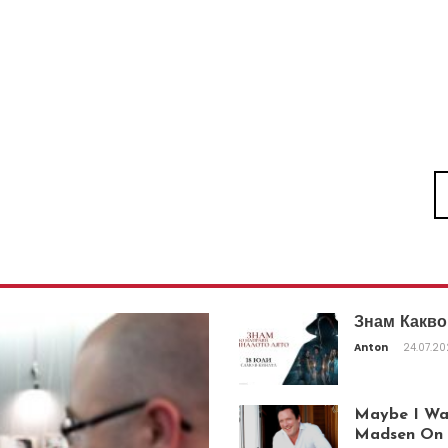
Знам Какво
Anton
24.07.2
Maybe I Was
Madsen On T