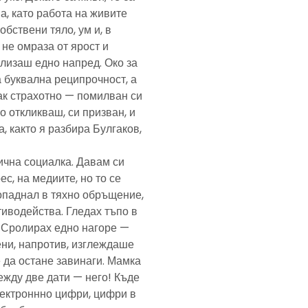
а, като работа на живите
обствени тяло, ум и, в
а не омраза от ярост и
злизаш едно напред. Око за
а буквална реципрочност, а
пак страхотно — помилван си
о откликваш, си призван, и
, както я разбира Булгаков,
лична социалка. Давам си
с, на медиите, но то се
попаднал в тяхно обръщение,
тиводейства. Гледах тъпо в
. Сролирах едно нагоре —
ени, напротив, изглеждаше
 да остане завинаги. Мамка
ежду две дати — него! Къде
електроннно цифри, цифри в