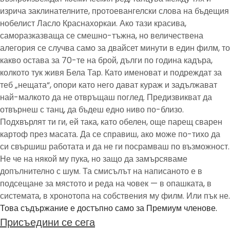
изрича заклинателните, протоевангелски слова на бъдещия
нобелист Ласло Краснахоркаи. Ако тази красива,
саморазказваща се смешно-тъжна, но величествена
алегория се случва само за двайсет минути в един филм, то
какво остава за 70-те на брой, дълги по година кадъра,
колкото тук живя Бела Тар. Като именоват и подреждат за
теб „нещата“, опори като него дават кураж и задължават
най-малкото да не отвръщаш поглед. Предизвикват да
отвърнеш с танц, да бъдеш едно ниво по-близо.
Подхвърлят ти ги, ей така, като обелен, още парещ сварен
картоф през масата. Да се справиш, ако може по-тихо да
си свършиш работата и да не ги посрамваш по възможност.
Не че на някой му пука, но защо да замърсяваме
допълнително с шум. Та смисълът на написаното е в
подсещане за мястото и реда на човек — в опашката, в
системата, в хронотопа на собствения му филм. Или пък не.
Това съдържание е достъпно само за Премиум членове.
Присъедини се сега