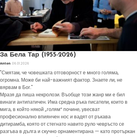
За Бела Тар (1955-2026)
Anton
06.01.2026
"Смятам, че човешката отговорност е много голяма,
огромна. Може би най-важният фактор. Знаете ли, не
вярвам в Бог."
Мразя да пиша некролози. Въобще този жанр ми е бил
винаги антипатичен. Има средна ръка писатели, които в
мига, в който някой „голям“ почине, увесват
професионално впиянчен нос и вадят от ръкава
дитирамба, която от стегнато навито руло чевръсто се
разгъва в дълга и скучно орнаментирана — като протъркан