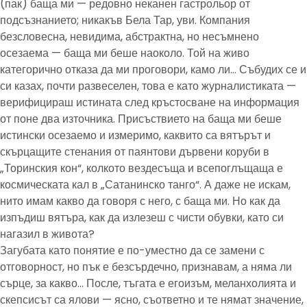
(пак) баща ми — редовно неканен гастрольор от
подсъзнанието; никакъв Бела Тар, уви. Компания
безсловесна, невидима, абстрактна, но несъмнено
осезаема — баща ми беше наоколо. Той на живо
категорично отказа да ми проговори, камо ли… Събудих се и
си казах, почти развеселен, това е като журналистиката —
верифицираш истината след кръстосване на информация
от поне два източника. Присъствието на баща ми беше
истински осезаемо и измеримо, каквито са вятърът и
скърцащите стенания от паянтови дървени коруби в
„Торинския кон“, колкото вездесъща и всепоглъщаща е
космическата кал в „Сатанинско танго“. А даже не искам,
нито имам какво да говоря с него, с баща ми. Но как да
изпъдиш вятъра, как да излезеш с чисти обувки, като си
нагазил в живота?
Загубата като понятие е по-уместно да се замени с
отговорност, но пък е безсърдечно, признавам, а няма ли
сърце, за какво… После, тъгата е егоизъм, меланхолията и
скепсисът са ялови — ясно, съответно и те нямат значение,