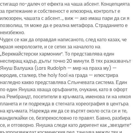
стигащо по-далеч от ефекта на чаша абсент. Концепцията
за притежание и собственост е илюзорна, контролът е
илюзорен, чашата с абсент…, виж — ако имаш пари да си я
позволиш, тя може да е реална метафора. Страданието е
неизбежно.
Чудех се как да оправдая написаното, след като казах, че
мразя некролозите, и се сетих за началото на
„Веркмайстерски хармонии“. То представлява един
неспиращ кадър, дълъг точно 20 минути. В тях разказвачът
Януш Валушка (Lars Rudolph — мир на праха му) —
юродив, сталкер, the holy fool на града — илюстрира
нагледно какво представлява Слънчевата система. Един
по един Янушка хваща оръфаните, очукани, като в офорт
на Рембрандт, посетители в кръчмата, именова ги на някоя
планета и ги подрежда в стегната хореография в центъра
на кръчмата. Нарежда им да се въртят около оста си и те,
кандилкайки се, безпрекословно го правят. Бавно, разбира
се, и отговорно. Янушка следи като диригент как „звездите“
възпроизвеждат космическия ред, танцува между тях и