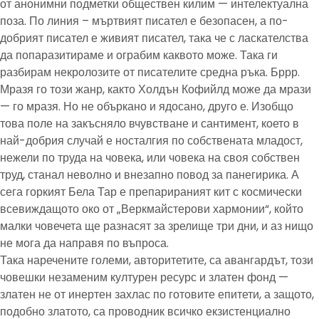
от анонимни подметки обществен килим — интелектуална
поза. По линия – мъртвият писател е безопасен, а по-
добрият писател е живият писател, така че с ласкателства
да попаразитираме и ограбим каквото може. Така ги
разбирам некролозите от писателите средна ръка. Бррр.
Мразя го този жанр, както Холдън Кофийлд може да мрази
— го мразя. Но не объркано и ядосано, друго е. Изобщо
това поле на закъсняло вчувстване и сантимент, което в
най-добрия случай е носталгия по собствената младост,
нежели по труда на човека, или човека на своя собствен
труд, станал неволно и внезапно повод за панегирика. А
сега горкият Бела Тар е препарираният кит с космически
всевиждащото око от „Веркмайстерови хармонии“, който
малки човечета ще разнасят за зрелище три дни, и аз нищо
не мога да направя по въпроса.
Така наречените големи, авторитетите, са авангардът, този
човешки незаменим културен ресурс и златен фонд —
златен не от инертен захлас по готовите епитети, а защото,
подобно златото, са проводник всичко екзистенциално