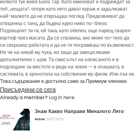
колкото тук живя Бела Тар. Като именоват и подреждат за
теб „нещата“, опори като него дават кураж и задължават
най-малкото да не отвръщаш поглед. Предизвикват да
отвърнеш с танц, да бъдеш едно ниво по-близо.
Подхвърлят ти ги, ей така, като обелен, още парещ сварен
картоф през масата. Да се справиш, ако може по-тихо да
си свършиш работата и да не ги посрамваш по възможност.
Не че на някой му пука, но защо да замърсяваме
допълнително с шум. Та смисълът на написаното е в
подсещане за мястото и реда на човек — в опашката, в
системата, в хронотопа на собствения му филм. Или пък не.
Това съдържание е достъпно само за Премиум членове.
Присъедини се сега
Already a member?
Log in here
Знам Какво Направи Миналото Лято
Anton
24.07.2025