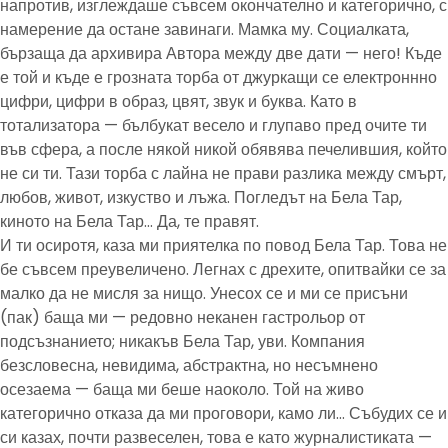
напротив, изглеждаше съвсем окончателно и категорично, с
намерение да остане завинаги. Мамка му. Социалката,
бързаща да архивира Автора между две дати — него! Къде
е той и къде е грозната торба от джуркащи се електроннно
цифри, цифри в образ, цвят, звук и буква. Като в
тотализатора — бълбукат весело и глупаво пред очите ти
във сфера, а после някой никой обявява печелившия, който
не си ти. Тази торба с лайна не прави разлика между смърт,
любов, живот, изкуство и лъжа. Погледът на Бела Тар,
киното на Бела Тар… Да, те правят.
И ти осиротя, каза ми приятелка по повод Бела Тар. Това не
бе съвсем преувеличено. Легнах с дрехите, опитвайки се за
малко да не мисля за нищо. Унесох се и ми се присъни
(пак) баща ми — редовно неканен гастрольор от
подсъзнанието; никакъв Бела Тар, уви. Компания
безсловесна, невидима, абстрактна, но несъмнено
осезаема — баща ми беше наоколо. Той на живо
категорично отказа да ми проговори, камо ли… Събудих се и
си казах, почти развеселен, това е като журналистиката —