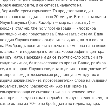
мразя некролозите, и се сетих за началото на
„Веркмайстерски хармонии“. То представлява един
неспиращ кадър, дълъг точно 20 минути. В тях разказвачът
Януш Валушка (Lars Rudolph — мир на праха му) —
юродив, сталкер, the holy fool на града — илюстрира
нагледно какво представлява Слънчевата система. Един
по един Янушка хваща оръфаните, очукани, като в офорт
на Рембрандт, посетители в кръчмата, именова ги на някоя
планета и ги подрежда в стегната хореография в центъра
на кръчмата. Нарежда им да се въртят около оста си и те,
кандилкайки се, безпрекословно го правят. Бавно, разбира
се, и отговорно. Янушка следи като диригент как „звездите“
възпроизвеждат космическия ред, танцува между тях и
изрича заклинателните, протоевангелски слова на бъдещия
нобелист Ласло Краснахоркаи. Ако тази красива,
саморазказваща се смешно-тъжна, но величествена
алегория се случва само за двайсет минути в един филм, то
какво остава за 70-те на брой, дълги по година кадъра,