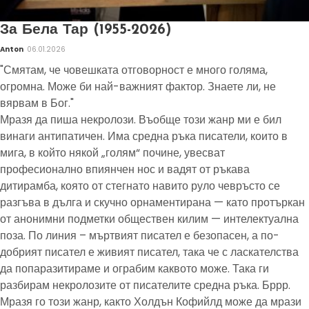
За Бела Тар (1955-2026)
Anton
06.01.2026
"Смятам, че човешката отговорност е много голяма,
огромна. Може би най-важният фактор. Знаете ли, не
вярвам в Бог."
Мразя да пиша некролози. Въобще този жанр ми е бил
винаги антипатичен. Има средна ръка писатели, които в
мига, в който някой „голям“ почине, увесват
професионално впиянчен нос и вадят от ръкава
дитирамба, която от стегнато навито руло чевръсто се
разгъва в дълга и скучно орнаментирана — като протъркан
от анонимни подметки обществен килим — интелектуална
поза. По линия – мъртвият писател е безопасен, а по-
добрият писател е живият писател, така че с ласкателства
да попаразитираме и ограбим каквото може. Така ги
разбирам некролозите от писателите средна ръка. Бррр.
Мразя го този жанр, както Холдън Кофийлд може да мрази