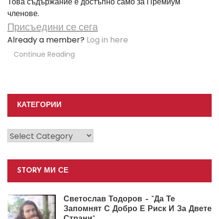
Това съдържание е достъпно само за Премиум
членове.
Присъедини се сега
Already a member?
Log in here
Continue Reading
КАТЕГОРИИ
Категории
STORY МИ СЕ
Светослав Тодоров – “Да Те
Запомнят С Добро Е Риск И За Двете
Страни”