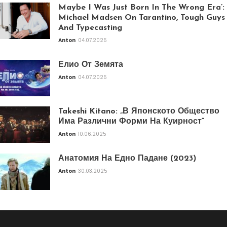
Maybe I Was Just Born In The Wrong Era’:
Michael Madsen On Tarantino, Tough Guys
And Typecasting
Anton
04.07.2025
Елио От Земята
Anton
04.07.2025
Takeshi Kitano: „В Японското Общество
Има Различни Форми На Куирност“
Anton
10.06.2025
Анатомия На Едно Падане (2023)
Anton
30.03.2025