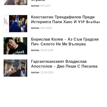
Anton
18.11.2017
Константин Трендафилов Преди
Истерията Папи Ханс И VIP Brother
Anton
18.10.2016
Борислав Колев – Аз Съм Градски
Пич. Селото Не Ме Вълнува
Anton
03.05.2015
Гаргантюанският Владислав
Апостолов – Джо Пеши С Писалка
Anton
22.04.2015