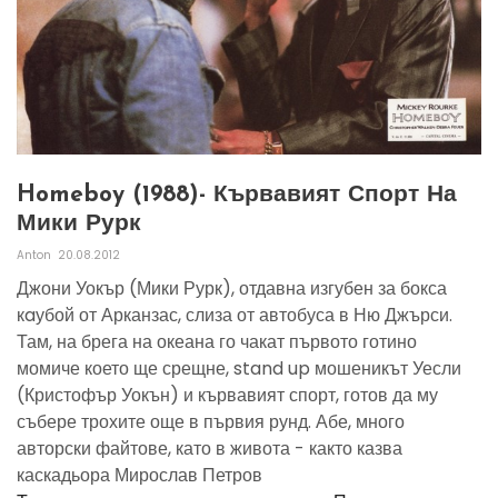
Homeboy (1988)- Кървавият Спорт На
Мики Рурк
Anton
20.08.2012
Джони Уокър (Мики Рурк), отдавна изгубен за бокса
кaубой от Арканзас, слиза от автобуса в Ню Джърси.
Там, на брега на океана го чакат първото готино
момиче което ще срещне, stand up мошеникът Уесли
(Кристофър Уокън) и кървавият спорт, готов да му
събере трохите още в първия рунд. Абе, много
авторски файтове, като в живота - както казва
каскадьора Мирослав Петров