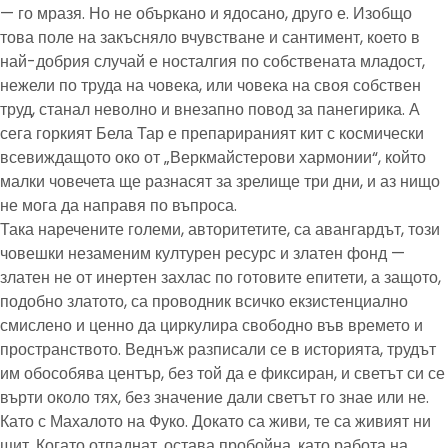
— го мразя. Но не объркано и ядосано, друго е. Изобщо
това поле на закъсняло вчувстване и сантимент, което в
най-добрия случай е носталгия по собствената младост,
нежели по труда на човека, или човека на своя собствен
труд, станал неволно и внезапно повод за панегирика. А
сега горкият Бела Тар е препарираният кит с космически
всевиждащото око от „Веркмайстерови хармонии“, който
малки човечета ще разнасят за зрелище три дни, и аз нищо
не мога да направя по въпроса.
Така наречените големи, авторитетите, са авангардът, този
човешки незаменим културен ресурс и златен фонд —
златен не от инертен захлас по готовите епитети, а защото,
подобно златото, са проводник всичко екзистенциално
смислено и ценно да циркулира свободно във времето и
пространството. Веднъж разписали се в историята, трудът
им обособява център, без той да е фиксиран, и светът си се
върти около тях, без значение дали светът го знае или не.
Като с Махалото на Фуко. Докато са живи, те са живият ни
щит. Когато отпаднат, остава пробойна, като работа на