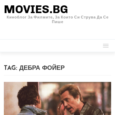
MOVIES.BG
Киноблог За Филмите, За Които Си Струва Да Се
Пише
Togg
navi
TAG:
ДЕБРА ФОЙЕР