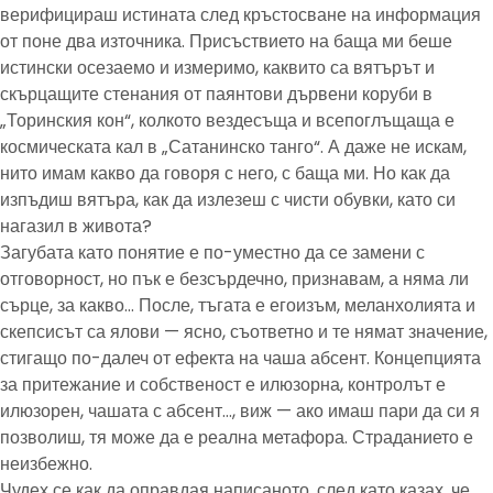
верифицираш истината след кръстосване на информация
от поне два източника. Присъствието на баща ми беше
истински осезаемо и измеримо, каквито са вятърът и
скърцащите стенания от паянтови дървени коруби в
„Торинския кон“, колкото вездесъща и всепоглъщаща е
космическата кал в „Сатанинско танго“. А даже не искам,
нито имам какво да говоря с него, с баща ми. Но как да
изпъдиш вятъра, как да излезеш с чисти обувки, като си
нагазил в живота?
Загубата като понятие е по-уместно да се замени с
отговорност, но пък е безсърдечно, признавам, а няма ли
сърце, за какво… После, тъгата е егоизъм, меланхолията и
скепсисът са ялови — ясно, съответно и те нямат значение,
стигащо по-далеч от ефекта на чаша абсент. Концепцията
за притежание и собственост е илюзорна, контролът е
илюзорен, чашата с абсент…, виж — ако имаш пари да си я
позволиш, тя може да е реална метафора. Страданието е
неизбежно.
Чудех се как да оправдая написаното, след като казах, че