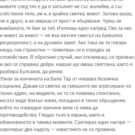
живите след тях е да я запълнят не със жалейки, а със
собствени тяло, ум и, в крайна сметка, живот. Затова казах,
че е друго, а не омраза от ярост и объркване. Чуеш ли
камбаната, тя бие за теб. Излизаш едно напред. Око за око
и живот за живот — не във вехтия смисъл на буквална
реципрочност, а на духовен завет. Ако това не ти говори
нищо, пак страхотно — помилван си и отреден за
спокойствие. В обратния случай, ако откликваш, си призван,
и ако се справиш добре, накрая ще имаш светлина, както я
разбира Булгаков, да речем.
Узнах за кончината на Бела Тар от някаква безлична
социалка. Давам си сметка за смешното ми агресиране по
техен адрес, на медиите, но то се появява спонтанно,
когато видя близък човек, попаднал в тяхно обръщение,
който по очевидни причини вече го няма да
противодейства. Гледах тъпо в екрана, както е
обикновеното в такива моменти. Сролирах едно нагоре —
скролирах две надолу — известието не се промени,