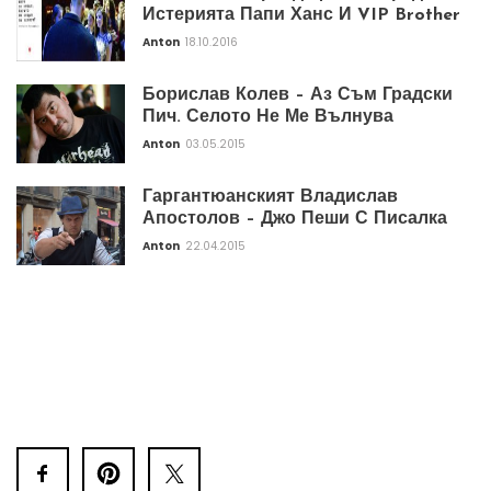
Истерията Папи Ханс И VIP Brother
Anton
18.10.2016
Борислав Колев – Аз Съм Градски
Пич. Селото Не Ме Вълнува
Anton
03.05.2015
Гаргантюанският Владислав
Апостолов – Джо Пеши С Писалка
Anton
22.04.2015