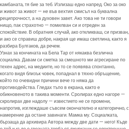
камбаната, тя бие за теб. Излизаш едно напред. Око за око
и живот за живот — не във вехтия смисъл на буквална
реципрочност, а на духовен завет. Ако това не ти говори
нищо, пак страхотно — помилван си и отреден за
спокойствие. В обратния случай, ако откликваш, си призван,
и ако се справиш добре, накрая ще имаш светлина, както я
разбира Булгаков, да речем.
Узнах за кончината на Бела Тар от някаква безлична
социалка. Давам си сметка за смешното ми агресиране по
техен адрес, на медиите, но то се появява спонтанно,
когато видя близък човек, попаднал в тяхно обръщение,
който по очевидни причини вече го няма да
противодейства. Гледах тъпо в екрана, както е
обикновеното в такива моменти. Сролирах едно нагоре —
скролирах две надолу — известието не се промени,
напротив, изглеждаше съвсем окончателно и категорично, с
намерение да остане завинаги. Мамка му. Социалката,
бързаща да архивира Автора между две дати — него! Къде
е той и къде е грозната торба от джуркащи се електроннно