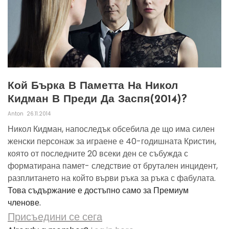
Кой Бърка В Паметта На Никол
Кидман В Преди Да Заспя(2014)?
Anton
26.11.2014
Никол Кидман, напоследък обсебила де що има силен
женски персонаж за играене е 40-годишната Кристин,
която от последните 20 всеки ден се събужда с
форматирана памет- следствие от брутален инцидент,
разплитането на който върви ръка за ръка с фабулата.
Това съдържание е достъпно само за Премиум
членове.
Присъедини се сега