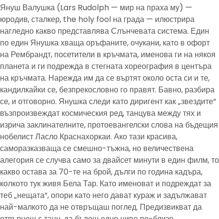
Януш Валушка (Lars Rudolph — мир на праха му) —
юродив, сталкер, the holy fool на града — илюстрира
нагледно какво представлява Слънчевата система. Един
по един Янушка хваща оръфаните, очукани, като в офорт
на Рембрандт, посетители в кръчмата, именова ги на някоя
планета и ги подрежда в стегната хореография в центъра
на кръчмата. Нарежда им да се въртят около оста си и те,
кандилкайки се, безпрекословно го правят. Бавно, разбира
се, и отговорно. Янушка следи като диригент как „звездите“
възпроизвеждат космическия ред, танцува между тях и
изрича заклинателните, протоевангелски слова на бъдещия
нобелист Ласло Краснахоркаи. Ако тази красива,
саморазказваща се смешно-тъжна, но величествена
алегория се случва само за двайсет минути в един филм, то
какво остава за 70-те на брой, дълги по година кадъра,
колкото тук живя Бела Тар. Като именоват и подреждат за
теб „нещата“, опори като него дават кураж и задължават
най-малкото да не отвръщаш поглед. Предизвикват да
отвърнеш с танц, да бъдеш едно ниво по-близо.