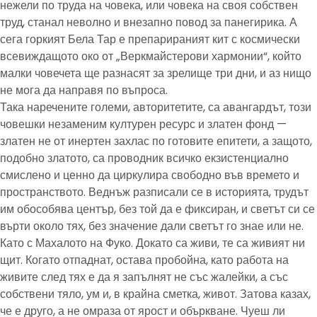
нежели по труда на човека, или човека на своя собствен
труд, станал неволно и внезапно повод за панегирика. А
сега горкият Бела Тар е препарираният кит с космически
всевиждащото око от „Веркмайстерови хармонии“, който
малки човечета ще разнасят за зрелище три дни, и аз нищо
не мога да направя по въпроса.
Така наречените големи, авторитетите, са авангардът, този
човешки незаменим културен ресурс и златен фонд —
златен не от инертен захлас по готовите епитети, а защото,
подобно златото, са проводник всичко екзистенциално
смислено и ценно да циркулира свободно във времето и
пространството. Веднъж разписали се в историята, трудът
им обособява център, без той да е фиксиран, и светът си се
върти около тях, без значение дали светът го знае или не.
Като с Махалото на Фуко. Докато са живи, те са живият ни
щит. Когато отпаднат, остава пробойна, като работа на
живите след тях е да я запълнят не със жалейки, а със
собствени тяло, ум и, в крайна сметка, живот. Затова казах,
че е друго, а не омраза от ярост и объркване. Чуеш ли