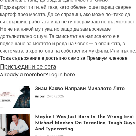
Подхвърлят ти ги, ей така, като обелен, още парещ сварен
картоф през масата. Да се справиш, ако може по-тихо да
си свършиш работата и да не ги посрамваш по възможност.
Не че на някой му пука, но защо да замърсяваме
допълнително с шум. Та смисълът на написаното е в
подсещане за мястото и реда на човек — в опашката, в
системата, в хронотопа на собствения му филм. Или пък не.
Това съдържание е достъпно само за Премиум членове.
Присъедини се сега
Already a member?
Log in here
Знам Какво Направи Миналото Лято
Anton
24.07.2025
Maybe I Was Just Born In The Wrong Era’:
Michael Madsen On Tarantino, Tough Guys
And Typecasting