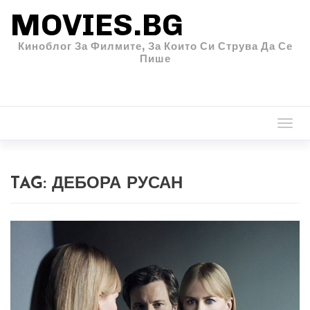
MOVIES.BG
Киноблог За Филмите, За Които Си Струва Да Се
Пише
Togg
navi
TAG:
ДЕБОРА РУСАН