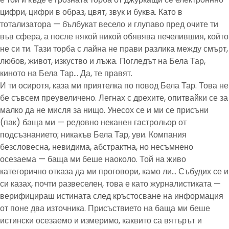
цифри, цифри в образ, цвят, звук и буква. Като в
тотализатора — бълбукат весело и глупаво пред очите ти
във сфера, а после някой никой обявява печелившия, който
не си ти. Тази торба с лайна не прави разлика между смърт,
любов, живот, изкуство и лъжа. Погледът на Бела Тар,
киното на Бела Тар… Да, те правят.
И ти осиротя, каза ми приятелка по повод Бела Тар. Това не
бе съвсем преувеличено. Легнах с дрехите, опитвайки се за
малко да не мисля за нищо. Унесох се и ми се присъни
(пак) баща ми — редовно неканен гастрольор от
подсъзнанието; никакъв Бела Тар, уви. Компания
безсловесна, невидима, абстрактна, но несъмнено
осезаема — баща ми беше наоколо. Той на живо
категорично отказа да ми проговори, камо ли… Събудих се и
си казах, почти развеселен, това е като журналистиката —
верифицираш истината след кръстосване на информация
от поне два източника. Присъствието на баща ми беше
истински осезаемо и измеримо, каквито са вятърът и