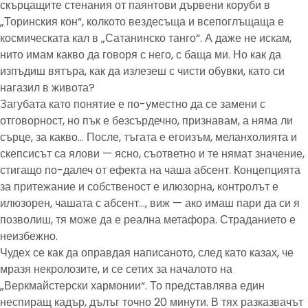
скърцащите стенания от паянтови дървени коруби в
„Торинския кон“, колкото вездесъща и всепоглъщаща е
космическата кал в „Сатанинско танго“. А даже не искам,
нито имам какво да говоря с него, с баща ми. Но как да
изпъдиш вятъра, как да излезеш с чисти обувки, като си
нагазил в живота?
Загубата като понятие е по-уместно да се замени с
отговорност, но пък е безсърдечно, признавам, а няма ли
сърце, за какво… После, тъгата е егоизъм, меланхолията и
скепсисът са ялови — ясно, съответно и те нямат значение,
стигащо по-далеч от ефекта на чаша абсент. Концепцията
за притежание и собственост е илюзорна, контролът е
илюзорен, чашата с абсент…, виж — ако имаш пари да си я
позволиш, тя може да е реална метафора. Страданието е
неизбежно.
Чудех се как да оправдая написаното, след като казах, че
мразя некролозите, и се сетих за началото на
„Веркмайстерски хармонии“. То представлява един
неспиращ кадър, дълъг точно 20 минути. В тях разказвачът