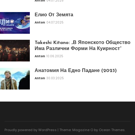
Anton
04.07.2025
Елио От Земята
Anton
04.07.2025
Takeshi Kitano: „В Японското Общество
Има Различни Форми На Куирност“
Anton
10.06.2025
Анатомия На Едно Падане (2023)
Anton
30.03.2025
Proudly powered by WordPress
|
Theme: Magazine O by
Ocean Themes
.