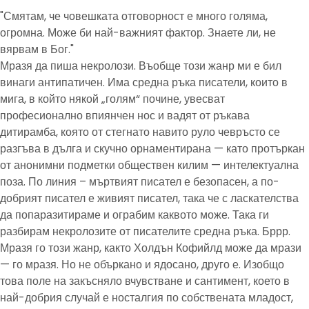
"Смятам, че човешката отговорност е много голяма,
огромна. Може би най-важният фактор. Знаете ли, не
вярвам в Бог."
Мразя да пиша некролози. Въобще този жанр ми е бил
винаги антипатичен. Има средна ръка писатели, които в
мига, в който някой „голям“ почине, увесват
професионално впиянчен нос и вадят от ръкава
дитирамба, която от стегнато навито руло чевръсто се
разгъва в дълга и скучно орнаментирана — като протъркан
от анонимни подметки обществен килим — интелектуална
поза. По линия – мъртвият писател е безопасен, а по-
добрият писател е живият писател, така че с ласкателства
да попаразитираме и ограбим каквото може. Така ги
разбирам некролозите от писателите средна ръка. Бррр.
Мразя го този жанр, както Холдън Кофийлд може да мрази
— го мразя. Но не объркано и ядосано, друго е. Изобщо
това поле на закъсняло вчувстване и сантимент, което в
най-добрия случай е носталгия по собствената младост,