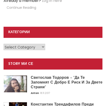
Already a member?
Log in here
Continue Reading
КАТЕГОРИИ
Категории
STORY МИ СЕ
Светослав Тодоров – “Да Те
Запомнят С Добро Е Риск И За Двете
Страни”
Anton
18.11.2017
Константин Трендафилов Преди