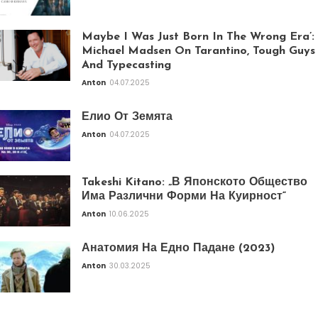
Maybe I Was Just Born In The Wrong Era’:
Michael Madsen On Tarantino, Tough Guys
And Typecasting
Anton
04.07.2025
Елио От Земята
Anton
04.07.2025
Takeshi Kitano: „В Японското Общество
Има Различни Форми На Куирност“
Anton
10.06.2025
Анатомия На Едно Падане (2023)
Anton
30.03.2025