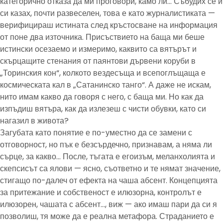
категорично отказа да ми проговори, камо ли… Събудих се и
си казах, почти развеселен, това е като журналистиката —
верифицираш истината след кръстосване на информация
от поне два източника. Присъствието на баща ми беше
истински осезаемо и измеримо, каквито са вятърът и
скърцащите стенания от паянтови дървени коруби в
„Торинския кон“, колкото вездесъща и всепоглъщаща е
космическата кал в „Сатанинско танго“. А даже не искам,
нито имам какво да говоря с него, с баща ми. Но как да
изпъдиш вятъра, как да излезеш с чисти обувки, като си
нагазил в живота?
Загубата като понятие е по-уместно да се замени с
отговорност, но пък е безсърдечно, признавам, а няма ли
сърце, за какво… После, тъгата е егоизъм, меланхолията и
скепсисът са ялови — ясно, съответно и те нямат значение,
стигащо по-далеч от ефекта на чаша абсент. Концепцията
за притежание и собственост е илюзорна, контролът е
илюзорен, чашата с абсент…, виж — ако имаш пари да си я
позволиш, тя може да е реална метафора. Страданието е