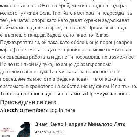
какво остава за 70-те на брой, дълги по година кадъра,
колкото тук живя Бела Тар. Като именоват и подреждат за
теб „нещата“, опори като него дават кураж и задължават
най-малкото да не отвръщаш поглед. Предизвикват да
отвърнеш с танц, да бъдеш едно ниво по-близо.
Подхвърлят ти ги, ей така, като обелен, още парещ сварен
картоф през масата. Да се справиш, ако може по-тихо да
си свършиш работата и да не ги посрамваш по възможност.
Не че на някой му пука, но защо да замърсяваме
допълнително с шум. Та смисълът на написаното е в
подсещане за мястото и реда на човек — в опашката, в
системата, в хронотопа на собствения му филм. Или пък не.
Това съдържание е достъпно само за Премиум членове.
Присъедини се сега
Already a member?
Log in here
Знам Какво Направи Миналото Лято
Anton
24.07.2025