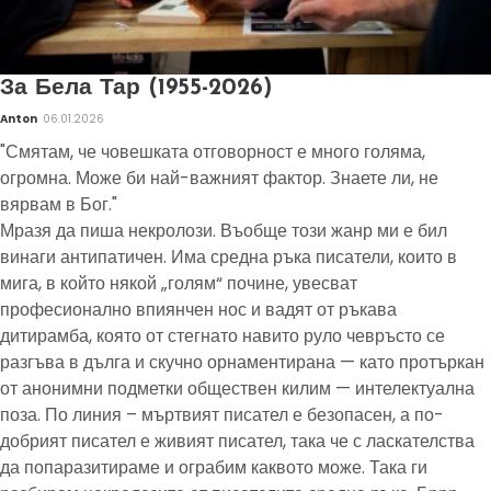
За Бела Тар (1955-2026)
Anton
06.01.2026
"Смятам, че човешката отговорност е много голяма,
огромна. Може би най-важният фактор. Знаете ли, не
вярвам в Бог."
Мразя да пиша некролози. Въобще този жанр ми е бил
винаги антипатичен. Има средна ръка писатели, които в
мига, в който някой „голям“ почине, увесват
професионално впиянчен нос и вадят от ръкава
дитирамба, която от стегнато навито руло чевръсто се
разгъва в дълга и скучно орнаментирана — като протъркан
от анонимни подметки обществен килим — интелектуална
поза. По линия – мъртвият писател е безопасен, а по-
добрият писател е живият писател, така че с ласкателства
да попаразитираме и ограбим каквото може. Така ги