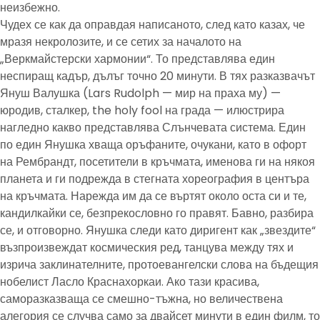
неизбежно.
Чудех се как да оправдая написаното, след като казах, че
мразя некролозите, и се сетих за началото на
„Веркмайстерски хармонии“. То представлява един
неспиращ кадър, дълъг точно 20 минути. В тях разказвачът
Януш Валушка (Lars Rudolph — мир на праха му) —
юродив, сталкер, the holy fool на града — илюстрира
нагледно какво представлява Слънчевата система. Един
по един Янушка хваща оръфаните, очукани, като в офорт
на Рембрандт, посетители в кръчмата, именова ги на някоя
планета и ги подрежда в стегната хореография в центъра
на кръчмата. Нарежда им да се въртят около оста си и те,
кандилкайки се, безпрекословно го правят. Бавно, разбира
се, и отговорно. Янушка следи като диригент как „звездите“
възпроизвеждат космическия ред, танцува между тях и
изрича заклинателните, протоевангелски слова на бъдещия
нобелист Ласло Краснахоркаи. Ако тази красива,
саморазказваща се смешно-тъжна, но величествена
алегория се случва само за двайсет минути в един филм, то