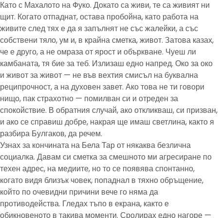
Като с Махалото на Фуко. Докато са живи, те са живият ни
щит. Когато отпаднат, остава пробойна, като работа на
живите след тях е да я запълнят не със жалейки, а със
собствени тяло, ум и, в крайна сметка, живот. Затова казах,
че е друго, а не омраза от ярост и объркване. Чуеш ли
камбаната, тя бие за теб. Излизаш едно напред. Око за око
и живот за живот — не във вехтия смисъл на буквална
реципрочност, а на духовен завет. Ако това не ти говори
нищо, пак страхотно — помилван си и отреден за
спокойствие. В обратния случай, ако откликваш, си призван,
и ако се справиш добре, накрая ще имаш светлина, както я
разбира Булгаков, да речем.
Узнах за кончината на Бела Тар от някаква безлична
социалка. Давам си сметка за смешното ми агресиране по
техен адрес, на медиите, но то се появява спонтанно,
когато видя близък човек, попаднал в тяхно обръщение,
който по очевидни причини вече го няма да
противодейства. Гледах тъпо в екрана, както е
обикновеното в такива моменти. Сролирах едно нагоре —