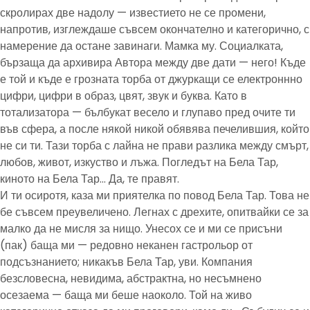
скролирах две надолу — известието не се промени,
напротив, изглеждаше съвсем окончателно и категорично, с
намерение да остане завинаги. Мамка му. Социалката,
бързаща да архивира Автора между две дати — него! Къде
е той и къде е грозната торба от джуркащи се електроннно
цифри, цифри в образ, цвят, звук и буква. Като в
тотализатора — бълбукат весело и глупаво пред очите ти
във сфера, а после някой никой обявява печелившия, който
не си ти. Тази торба с лайна не прави разлика между смърт,
любов, живот, изкуство и лъжа. Погледът на Бела Тар,
киното на Бела Тар… Да, те правят.
И ти осиротя, каза ми приятелка по повод Бела Тар. Това не
бе съвсем преувеличено. Легнах с дрехите, опитвайки се за
малко да не мисля за нищо. Унесох се и ми се присъни
(пак) баща ми — редовно неканен гастрольор от
подсъзнанието; никакъв Бела Тар, уви. Компания
безсловесна, невидима, абстрактна, но несъмнено
осезаема — баща ми беше наоколо. Той на живо