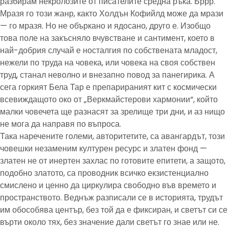
разбирам некролозите от писателите средна ръка. Бррр.
Мразя го този жанр, както Холдън Кофийлд може да мрази
— го мразя. Но не объркано и ядосано, друго е. Изобщо
това поле на закъсняло вчувстване и сантимент, което в
най-добрия случай е носталгия по собствената младост,
нежели по труда на човека, или човека на своя собствен
труд, станал неволно и внезапно повод за панегирика. А
сега горкият Бела Тар е препарираният кит с космически
всевиждащото око от „Веркмайстерови хармонии“, който
малки човечета ще разнасят за зрелище три дни, и аз нищо
не мога да направя по въпроса.
Така наречените големи, авторитетите, са авангардът, този
човешки незаменим културен ресурс и златен фонд —
златен не от инертен захлас по готовите епитети, а защото,
подобно златото, са проводник всичко екзистенциално
смислено и ценно да циркулира свободно във времето и
пространството. Веднъж разписали се в историята, трудът
им обособява център, без той да е фиксиран, и светът си се
върти около тях, без значение дали светът го знае или не.