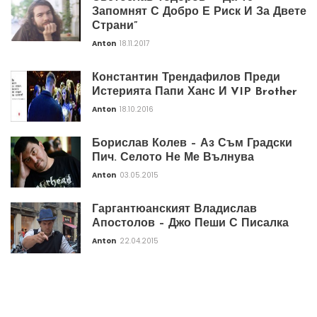
Запомнят С Добро Е Риск И За Двете
Страни”
Anton
18.11.2017
Константин Трендафилов Преди
Истерията Папи Ханс И VIP Brother
Anton
18.10.2016
Борислав Колев – Аз Съм Градски
Пич. Селото Не Ме Вълнува
Anton
03.05.2015
Гаргантюанският Владислав
Апостолов – Джо Пеши С Писалка
Anton
22.04.2015