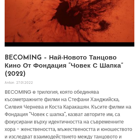
BECOMING – Най-Новото Танцово
Кино От Фондация “Човек С Шапка”
(2022)
Anton
27.01.2022
BECOMING e трилогия, която обединява
късометражните филми на Стефани Ханджийска,
Силвия Чернева и Коста Каракашян. Късите филми на
Фондация "Човек с шапка", казват авторите им, са
фокусирани върху идентичността на съвременните
хора - женствеността, мъжествеността и юношеството
и изследват взаимодействието между танцовото и