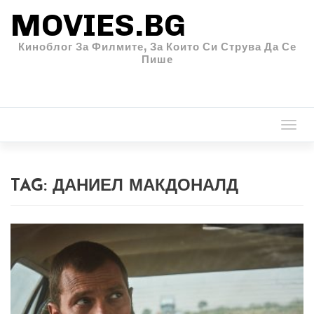
MOVIES.BG
Киноблог За Филмите, За Които Си Струва Да Се
Пише
Togg
navi
TAG:
ДАНИЕЛ МАКДОНАЛД