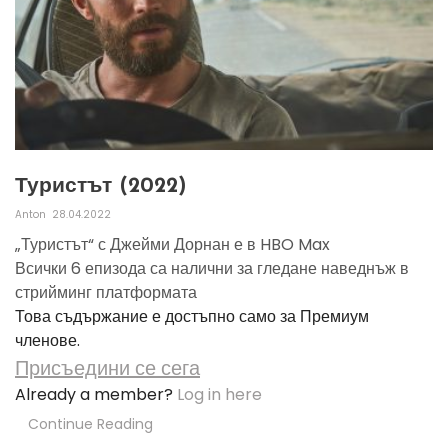
Туристът (2022)
Anton
28.04.2022
„Туристът“ с Джейми Дорнан е в HBO Max
Всички 6 епизода са налични за гледане наведнъж в
стрийминг платформата
Това съдържание е достъпно само за Премиум
членове.
Присъедини се сега
Already a member?
Log in here
Continue Reading