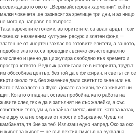
всевиждащото око от „Веркмайстерови хармонии“, който
малки човечета ще разнасят за зрелище три дни, и аз нищо
не мога да направя по въпроса.
Така наречените големи, авторитетите, са авангардът, този
човешки незаменим културен ресурс и златен фонд —
златен не от инертен захлас по готовите епитети, а защото,
подобно златото, са проводник всичко екзистенциално
смислено и ценно да циркулира свободно във времето и
пространството. Веднъж разписали се в историята, трудът
им обособява център, без той да е фиксиран, и светът си се
върти около тях, без значение дали светът го знае или не.
Като с Махалото на Фуко. Докато са живи, те са живият ни
щит. Когато отпаднат, остава пробойна, като работа на
живите след тях е да я запълнят не със жалейки, а със
собствени тяло, ум и, в крайна сметка, живот. Затова казах,
че е друго, а не омраза от ярост и объркване. Чуеш ли
камбаната, тя бие за теб. Излизаш едно напред. Око за око
и живот за живот — не във вехтия смисъл на буквална