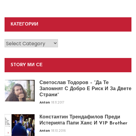
КАТЕГОРИИ
Категории
STORY МИ СЕ
Светослав Тодоров – “Да Те
Запомнят С Добро Е Риск И За Двете
Страни”
Anton
18.11.2017
Константин Трендафилов Преди
Истерията Папи Ханс И VIP Brother
Anton
18.10.2016