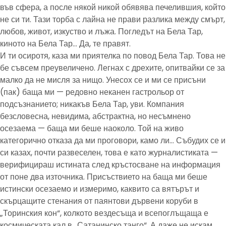
във сфера, а после някой никой обявява печелившия, който
не си ти. Тази торба с лайна не прави разлика между смърт,
любов, живот, изкуство и лъжа. Погледът на Бела Тар,
киното на Бела Тар… Да, те правят.
И ти осиротя, каза ми приятелка по повод Бела Тар. Това не
бе съвсем преувеличено. Легнах с дрехите, опитвайки се за
малко да не мисля за нищо. Унесох се и ми се присъни
(пак) баща ми — редовно неканен гастрольор от
подсъзнанието; никакъв Бела Тар, уви. Компания
безсловесна, невидима, абстрактна, но несъмнено
осезаема — баща ми беше наоколо. Той на живо
категорично отказа да ми проговори, камо ли… Събудих се и
си казах, почти развеселен, това е като журналистиката —
верифицираш истината след кръстосване на информация
от поне два източника. Присъствието на баща ми беше
истински осезаемо и измеримо, каквито са вятърът и
скърцащите стенания от паянтови дървени коруби в
„Торинския кон“, колкото вездесъща и всепоглъщаща е
космическата кал в „Сатанинско танго“. А даже не искам,