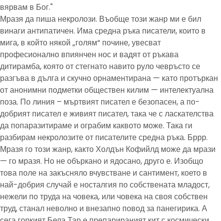
вярвам в Бог."
Мразя да пиша некролози. Въобще този жанр ми е бил
винаги антипатичен. Има средна ръка писатели, които в
мига, в който някой „голям“ почине, увесват
професионално впиянчен нос и вадят от ръкава
дитирамба, която от стегнато навито руло чевръсто се
разгъва в дълга и скучно орнаментирана — като протъркан
от анонимни подметки обществен килим — интелектуална
поза. По линия – мъртвият писател е безопасен, а по-
добрият писател е живият писател, така че с ласкателства
да попаразитираме и ограбим каквото може. Така ги
разбирам некролозите от писателите средна ръка. Бррр.
Мразя го този жанр, както Холдън Кофийлд може да мрази
— го мразя. Но не объркано и ядосано, друго е. Изобщо
това поле на закъсняло вчувстване и сантимент, което в
най-добрия случай е носталгия по собствената младост,
нежели по труда на човека, или човека на своя собствен
труд, станал неволно и внезапно повод за панегирика. А
сега горкият Бела Тар е препарираният кит с космически