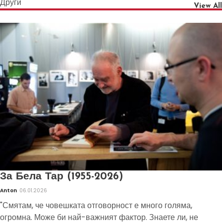
Други
View All
За Бела Тар (1955-2026)
Anton
06.01.2026
"Смятам, че човешката отговорност е много голяма,
огромна. Може би най-важният фактор. Знаете ли, не