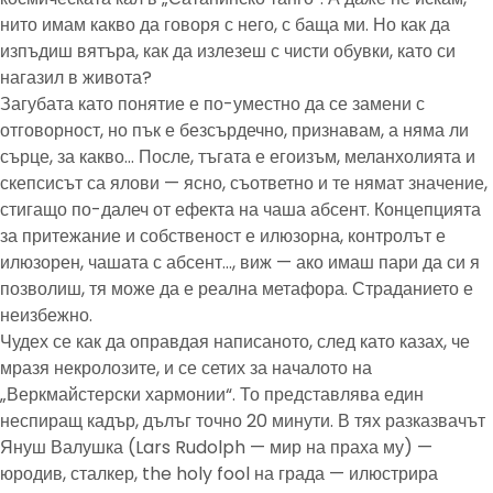
нито имам какво да говоря с него, с баща ми. Но как да
изпъдиш вятъра, как да излезеш с чисти обувки, като си
нагазил в живота?
Загубата като понятие е по-уместно да се замени с
отговорност, но пък е безсърдечно, признавам, а няма ли
сърце, за какво… После, тъгата е егоизъм, меланхолията и
скепсисът са ялови — ясно, съответно и те нямат значение,
стигащо по-далеч от ефекта на чаша абсент. Концепцията
за притежание и собственост е илюзорна, контролът е
илюзорен, чашата с абсент…, виж — ако имаш пари да си я
позволиш, тя може да е реална метафора. Страданието е
неизбежно.
Чудех се как да оправдая написаното, след като казах, че
мразя некролозите, и се сетих за началото на
„Веркмайстерски хармонии“. То представлява един
неспиращ кадър, дълъг точно 20 минути. В тях разказвачът
Януш Валушка (Lars Rudolph — мир на праха му) —
юродив, сталкер, the holy fool на града — илюстрира