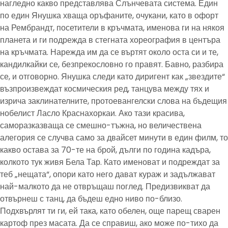
нагледно какво представлява Слънчевата система. Един
по един Янушка хваща оръфаните, очукани, като в офорт
на Рембрандт, посетители в кръчмата, именова ги на някоя
планета и ги подрежда в стегната хореография в центъра
на кръчмата. Нарежда им да се въртят около оста си и те,
кандилкайки се, безпрекословно го правят. Бавно, разбира
се, и отговорно. Янушка следи като диригент как „звездите“
възпроизвеждат космическия ред, танцува между тях и
изрича заклинателните, протоевангелски слова на бъдещия
нобелист Ласло Краснахоркаи. Ако тази красива,
саморазказваща се смешно-тъжна, но величествена
алегория се случва само за двайсет минути в един филм, то
какво остава за 70-те на брой, дълги по година кадъра,
колкото тук живя Бела Тар. Като именоват и подреждат за
теб „нещата“, опори като него дават кураж и задължават
най-малкото да не отвръщаш поглед. Предизвикват да
отвърнеш с танц, да бъдеш едно ниво по-близо.
Подхвърлят ти ги, ей така, като обелен, още парещ сварен
картоф през масата. Да се справиш, ако може по-тихо да