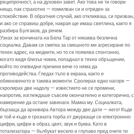
реципрочност, а на духовен завет. Ако това не ти говори
нищо, пак страхотно — помилван си и отреден за
спокойствие. В обратния случай, ако откликваш, си призван,
и ако се справиш добре, накрая ще имаш светлина, както я
разбира Булгаков, да речем.
Узнах за кончината на Бела Тар от някаква безлична
социалка. Давам си сметка за смешното ми агресиране по
техен адрес, на медиите, но то се появява спонтанно,
когато видя близък човек, попаднал в тяхно обръщение,
който по очевидни причини вече го няма да
противодейства. Гледах тъпо в екрана, както е
обикновеното в такива моменти. Сролирах едно нагоре —
скролирах две надолу — известието не се промени,
напротив, изглеждаше съвсем окончателно и категорично, с
намерение да остане завинаги. Мамка му. Социалката,
бързаща да архивира Автора между две дати — него! Къде
е той и къде е грозната торба от джуркащи се електроннно
цифри, цифри в образ, цвят, звук и буква. Като в
тотализатора — бълбукат весело и глупаво пред очите ти