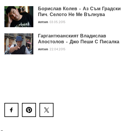
Борислав Колев – Аз Съм Градски
Пич. Селото Не Ме Вълнува
Anton
03.05.2015
Гаргантюанският Владислав
Апостолов – Джо Пеши С Писалка
Anton
22.04.2015