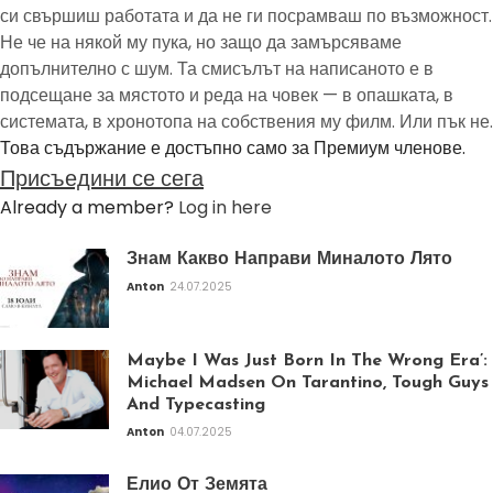
си свършиш работата и да не ги посрамваш по възможност.
Не че на някой му пука, но защо да замърсяваме
допълнително с шум. Та смисълът на написаното е в
подсещане за мястото и реда на човек — в опашката, в
системата, в хронотопа на собствения му филм. Или пък не.
Това съдържание е достъпно само за Премиум членове.
Присъедини се сега
Already a member?
Log in here
Знам Какво Направи Миналото Лято
Anton
24.07.2025
Maybe I Was Just Born In The Wrong Era’:
Michael Madsen On Tarantino, Tough Guys
And Typecasting
Anton
04.07.2025
Елио От Земята