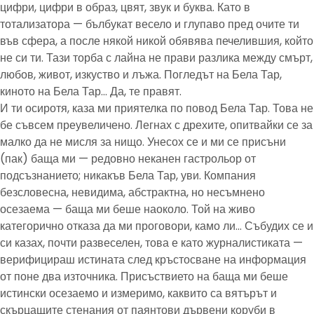
цифри, цифри в образ, цвят, звук и буква. Като в
тотализатора — бълбукат весело и глупаво пред очите ти
във сфера, а после някой никой обявява печелившия, който
не си ти. Тази торба с лайна не прави разлика между смърт,
любов, живот, изкуство и лъжа. Погледът на Бела Тар,
киното на Бела Тар… Да, те правят.
И ти осиротя, каза ми приятелка по повод Бела Тар. Това не
бе съвсем преувеличено. Легнах с дрехите, опитвайки се за
малко да не мисля за нищо. Унесох се и ми се присъни
(пак) баща ми — редовно неканен гастрольор от
подсъзнанието; никакъв Бела Тар, уви. Компания
безсловесна, невидима, абстрактна, но несъмнено
осезаема — баща ми беше наоколо. Той на живо
категорично отказа да ми проговори, камо ли… Събудих се и
си казах, почти развеселен, това е като журналистиката —
верифицираш истината след кръстосване на информация
от поне два източника. Присъствието на баща ми беше
истински осезаемо и измеримо, каквито са вятърът и
скърцащите стенания от паянтови дървени коруби в