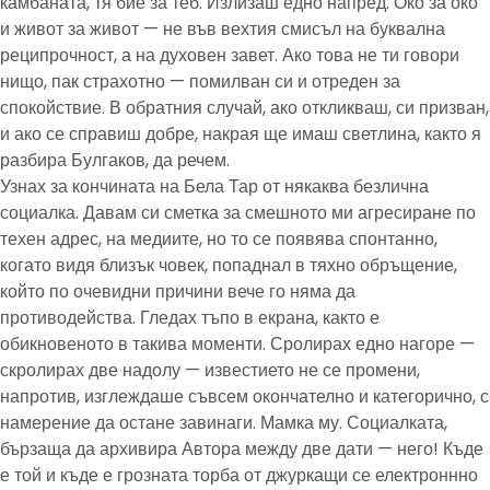
камбаната, тя бие за теб. Излизаш едно напред. Око за око
и живот за живот — не във вехтия смисъл на буквална
реципрочност, а на духовен завет. Ако това не ти говори
нищо, пак страхотно — помилван си и отреден за
спокойствие. В обратния случай, ако откликваш, си призван,
и ако се справиш добре, накрая ще имаш светлина, както я
разбира Булгаков, да речем.
Узнах за кончината на Бела Тар от някаква безлична
социалка. Давам си сметка за смешното ми агресиране по
техен адрес, на медиите, но то се появява спонтанно,
когато видя близък човек, попаднал в тяхно обръщение,
който по очевидни причини вече го няма да
противодейства. Гледах тъпо в екрана, както е
обикновеното в такива моменти. Сролирах едно нагоре —
скролирах две надолу — известието не се промени,
напротив, изглеждаше съвсем окончателно и категорично, с
намерение да остане завинаги. Мамка му. Социалката,
бързаща да архивира Автора между две дати — него! Къде
е той и къде е грозната торба от джуркащи се електроннно