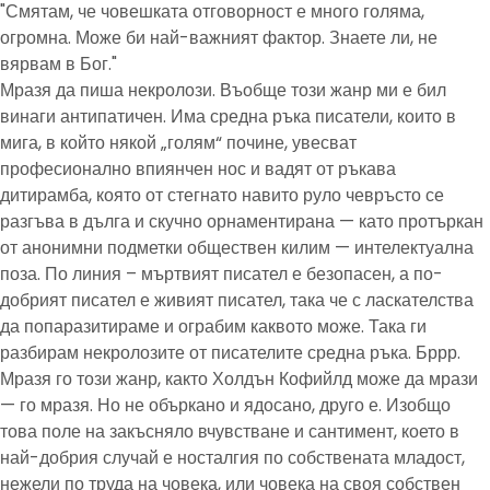
"Смятам, че човешката отговорност е много голяма,
огромна. Може би най-важният фактор. Знаете ли, не
вярвам в Бог."
Мразя да пиша некролози. Въобще този жанр ми е бил
винаги антипатичен. Има средна ръка писатели, които в
мига, в който някой „голям“ почине, увесват
професионално впиянчен нос и вадят от ръкава
дитирамба, която от стегнато навито руло чевръсто се
разгъва в дълга и скучно орнаментирана — като протъркан
от анонимни подметки обществен килим — интелектуална
поза. По линия – мъртвият писател е безопасен, а по-
добрият писател е живият писател, така че с ласкателства
да попаразитираме и ограбим каквото може. Така ги
разбирам некролозите от писателите средна ръка. Бррр.
Мразя го този жанр, както Холдън Кофийлд може да мрази
— го мразя. Но не объркано и ядосано, друго е. Изобщо
това поле на закъсняло вчувстване и сантимент, което в
най-добрия случай е носталгия по собствената младост,
нежели по труда на човека, или човека на своя собствен