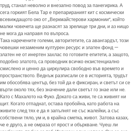
труд, станал неволно и внезапно повод за панегирика. А
сега горкият Бела Тар е препарираният кит с космически
всевиждащото око от „Веркмайстерови хармонии“, който
малки човечета ще разнасят за зрелище три дни, и аз нищо
не мога да направя по въпроса.
Така наречените големи, авторитетите, са авангардът, този
човешки незаменим културен ресурс и златен фонд —
златен не от инертен захлас по готовите епитети, а защото,
подобно златото, са проводник всичко екзистенциално
смислено и ценно да циркулира свободно във времето и
пространството. Веднъж разписали се в историята, трудът
им обособява център, без той да е фиксиран, и светът си се
върти около тях, без значение дали светът го знае или не.
Като с Махалото на Фуко. Докато са живи, те са живият ни
щит. Когато отпаднат, остава пробойна, като работа на
живите след тях е да я запълнят не със жалейки, а със
собствени тяло, ум и, в крайна сметка, живот. Затова казах,
че е друго, а не омраза от ярост и объркване. Чуеш ли