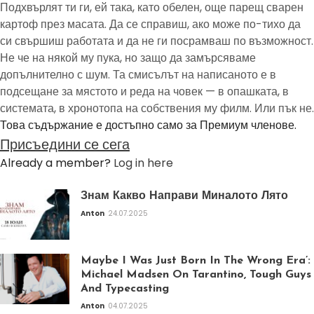
Подхвърлят ти ги, ей така, като обелен, още парещ сварен
картоф през масата. Да се справиш, ако може по-тихо да
си свършиш работата и да не ги посрамваш по възможност.
Не че на някой му пука, но защо да замърсяваме
допълнително с шум. Та смисълът на написаното е в
подсещане за мястото и реда на човек — в опашката, в
системата, в хронотопа на собствения му филм. Или пък не.
Това съдържание е достъпно само за Премиум членове.
Присъедини се сега
Already a member?
Log in here
Знам Какво Направи Миналото Лято
Anton
24.07.2025
Maybe I Was Just Born In The Wrong Era’:
Michael Madsen On Tarantino, Tough Guys
And Typecasting
Anton
04.07.2025