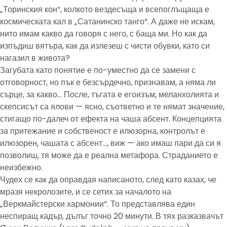
„Торинския кон“, колкото вездесъща и всепоглъщаща е
космическата кал в „Сатанинско танго“. А даже не искам,
нито имам какво да говоря с него, с баща ми. Но как да
изпъдиш вятъра, как да излезеш с чисти обувки, като си
нагазил в живота?
Загубата като понятие е по-уместно да се замени с
отговорност, но пък е безсърдечно, признавам, а няма ли
сърце, за какво… После, тъгата е егоизъм, меланхолията и
скепсисът са ялови — ясно, съответно и те нямат значение,
стигащо по-далеч от ефекта на чаша абсент. Концепцията
за притежание и собственост е илюзорна, контролът е
илюзорен, чашата с абсент…, виж — ако имаш пари да си я
позволиш, тя може да е реална метафора. Страданието е
неизбежно.
Чудех се как да оправдая написаното, след като казах, че
мразя некролозите, и се сетих за началото на
„Веркмайстерски хармонии“. То представлява един
неспиращ кадър, дълъг точно 20 минути. В тях разказвачът