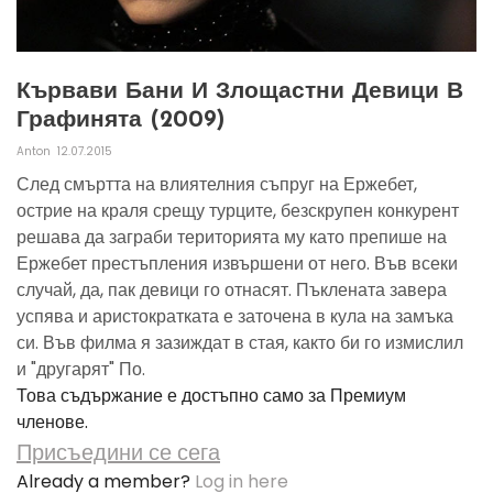
Кървави Бани И Злощастни Девици В
Графинята (2009)
Anton
12.07.2015
След смъртта на влиятелния съпруг на Ержебет,
острие на краля срещу турците, безскрупен конкурент
решава да заграби територията му като препише на
Ержебет престъпления извършени от него. Във всеки
случай, да, пак девици го отнасят. Пъклената завера
успява и аристократката е заточена в кула на замъка
си. Във филма я зазиждат в стая, както би го измислил
и "другарят" По.
Това съдържание е достъпно само за Премиум
членове.
Присъедини се сега
Already a member?
Log in here