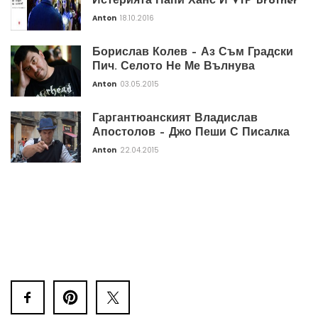
Истерията Папи Ханс И VIP Brother
Anton
18.10.2016
Борислав Колев – Аз Съм Градски
Пич. Селото Не Ме Вълнува
Anton
03.05.2015
Гаргантюанският Владислав
Апостолов – Джо Пеши С Писалка
Anton
22.04.2015