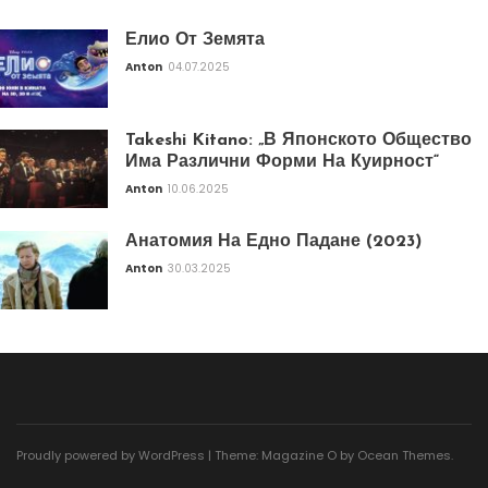
Елио От Земята
Anton
04.07.2025
Takeshi Kitano: „В Японското Общество
Има Различни Форми На Куирност“
Anton
10.06.2025
Анатомия На Едно Падане (2023)
Anton
30.03.2025
Proudly powered by WordPress
|
Theme: Magazine O by
Ocean Themes
.