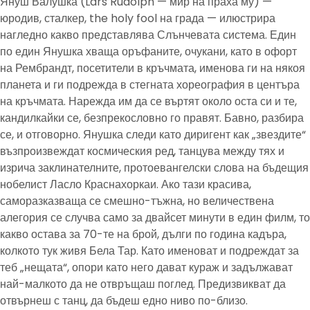
Януш Валушка (Lars Rudolph — мир на праха му) —
юродив, сталкер, the holy fool на града — илюстрира
нагледно какво представлява Слънчевата система. Един
по един Янушка хваща оръфаните, очукани, като в офорт
на Рембрандт, посетители в кръчмата, именова ги на някоя
планета и ги подрежда в стегната хореография в центъра
на кръчмата. Нарежда им да се въртят около оста си и те,
кандилкайки се, безпрекословно го правят. Бавно, разбира
се, и отговорно. Янушка следи като диригент как „звездите“
възпроизвеждат космическия ред, танцува между тях и
изрича заклинателните, протоевангелски слова на бъдещия
нобелист Ласло Краснахоркаи. Ако тази красива,
саморазказваща се смешно-тъжна, но величествена
алегория се случва само за двайсет минути в един филм, то
какво остава за 70-те на брой, дълги по година кадъра,
колкото тук живя Бела Тар. Като именоват и подреждат за
теб „нещата“, опори като него дават кураж и задължават
най-малкото да не отвръщаш поглед. Предизвикват да
отвърнеш с танц, да бъдеш едно ниво по-близо.