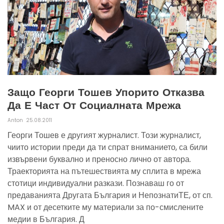
Защо Георги Тошев Упорито Отказва
Да Е Част От Социалната Мрежа
Anton
25.08.2011
Георги Тошев е другият журналист. Този журналист,
чиито истории преди да ти спрат вниманието, са били
извървени буквално и преносно лично от автора.
Траекторията на пътешествията му сплита в мрежа
стотици индивидуални разкази. Познаваш го от
предаванията Другата България и НепознатиТЕ, от сп.
MAX и от десетките му материали за по-смислените
медии в България. Д