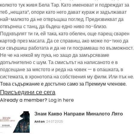
колкото тук живя Бела Тар. Като именоват и подреждат за
теб „нещата“, опори като него дават кураж и задължават
най-малкото да не отвръщаш поглед. Предизвикват да
отвърнеш с танц, да бъдеш едно ниво по-близо.
Подхвърлят ти ги, ей така, като обелен, още парещ сварен
картоф през масата. Да се справиш, ако може по-тихо да
си свършиш работата и да не ги посрамваш по възможност.
Не че на някой му пука, но защо да замърсяваме
допълнително с шум. Та смисълът на написаното е в
подсещане за мястото и реда на човек — в опашката, в
системата, в хронотопа на собствения му филм. Или пък не.
Това съдържание е достъпно само за Премиум членове.
Присъедини се сега
Already a member?
Log in here
Знам Какво Направи Миналото Лято
Anton
24.07.2025