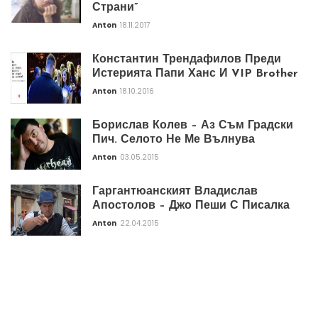
Страни”
Anton
18.11.2017
Константин Трендафилов Преди
Истерията Папи Ханс И VIP Brother
Anton
18.10.2016
Борислав Колев – Аз Съм Градски
Пич. Селото Не Ме Вълнува
Anton
03.05.2015
Гаргантюанският Владислав
Апостолов – Джо Пеши С Писалка
Anton
22.04.2015