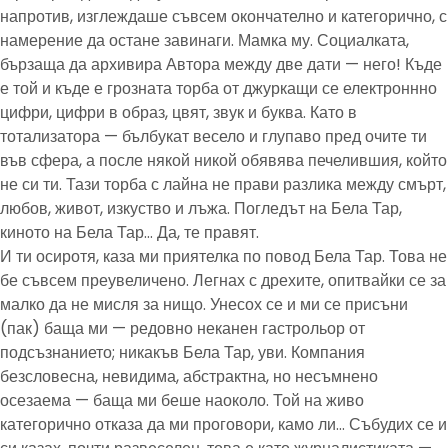
напротив, изглеждаше съвсем окончателно и категорично, с
намерение да остане завинаги. Мамка му. Социалката,
бързаща да архивира Автора между две дати — него! Къде
е той и къде е грозната торба от джуркащи се електроннно
цифри, цифри в образ, цвят, звук и буква. Като в
тотализатора — бълбукат весело и глупаво пред очите ти
във сфера, а после някой никой обявява печелившия, който
не си ти. Тази торба с лайна не прави разлика между смърт,
любов, живот, изкуство и лъжа. Погледът на Бела Тар,
киното на Бела Тар… Да, те правят.
И ти осиротя, каза ми приятелка по повод Бела Тар. Това не
бе съвсем преувеличено. Легнах с дрехите, опитвайки се за
малко да не мисля за нищо. Унесох се и ми се присъни
(пак) баща ми — редовно неканен гастрольор от
подсъзнанието; никакъв Бела Тар, уви. Компания
безсловесна, невидима, абстрактна, но несъмнено
осезаема — баща ми беше наоколо. Той на живо
категорично отказа да ми проговори, камо ли… Събудих се и