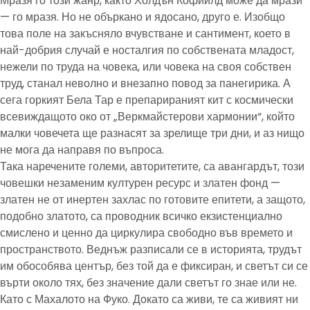
Мразя го този жанр, както Холдън Кофийлд може да мрази
— го мразя. Но не объркано и ядосано, друго е. Изобщо
това поле на закъсняло вчувстване и сантимент, което в
най-добрия случай е носталгия по собствената младост,
нежели по труда на човека, или човека на своя собствен
труд, станал неволно и внезапно повод за панегирика. А
сега горкият Бела Тар е препарираният кит с космически
всевиждащото око от „Веркмайстерови хармонии“, който
малки човечета ще разнасят за зрелище три дни, и аз нищо
не мога да направя по въпроса.
Така наречените големи, авторитетите, са авангардът, този
човешки незаменим културен ресурс и златен фонд —
златен не от инертен захлас по готовите епитети, а защото,
подобно златото, са проводник всичко екзистенциално
смислено и ценно да циркулира свободно във времето и
пространството. Веднъж разписали се в историята, трудът
им обособява център, без той да е фиксиран, и светът си се
върти около тях, без значение дали светът го знае или не.
Като с Махалото на Фуко. Докато са живи, те са живият ни