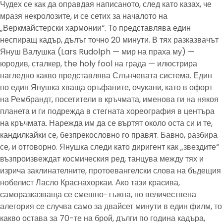
Чудех се как да оправдая написаното, след като казах, че
мразя некролозите, и се сетих за началото на
„Веркмайстерски хармонии“. То представлява един
неспиращ кадър, дълъг точно 20 минути. В тях разказвачът
Януш Валушка (Lars Rudolph — мир на праха му) —
юродив, сталкер, the holy fool на града — илюстрира
нагледно какво представлява Слънчевата система. Един
по един Янушка хваща оръфаните, очукани, като в офорт
на Рембрандт, посетители в кръчмата, именова ги на някоя
планета и ги подрежда в стегната хореография в центъра
на кръчмата. Нарежда им да се въртят около оста си и те,
кандилкайки се, безпрекословно го правят. Бавно, разбира
се, и отговорно. Янушка следи като диригент как „звездите“
възпроизвеждат космическия ред, танцува между тях и
изрича заклинателните, протоевангелски слова на бъдещия
нобелист Ласло Краснахоркаи. Ако тази красива,
саморазказваща се смешно-тъжна, но величествена
алегория се случва само за двайсет минути в един филм, то
какво остава за 70-те на брой, дълги по година кадъра,