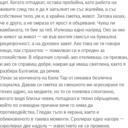
щит. Когато отпаднат, остава пробойна, като работа на
живите след тях е да я запълнят не със жалейки, а със
собствени тяло, ум и, в крайна сметка, живот. Затова казах,
че е друго, а не омраза от ярост и объркване. Чуеш ли
камбаната, тя бие за теб. Излизаш едно напред. Око за око
и живот за живот — не във вехтия смисъл на буквална
реципрочност, а на духовен завет. Ако това не ти говори
нищо, пак страхотно — помилван си и отреден за
спокойствие. В обратния случай, ако откликваш, си призван,
и ако се справиш добре, накрая ще имаш светлина, както я
разбира Булгаков, да речем.
Узнах за кончината на Бела Тар от някаква безлична
социалка. Давам си сметка за смешното ми агресиране по
техен адрес, на медиите, но то се появява спонтанно,
когато видя близък човек, попаднал в тяхно обръщение,
който по очевидни причини вече го няма да
противодейства. Гледах тъпо в екрана, както е
обикновеното в такива моменти. Сролирах едно нагоре —
скролирах две надолу — известието не се промени,