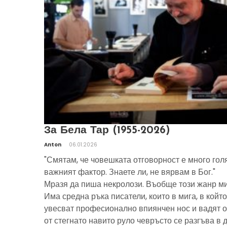
За Бела Тар (1955-2026)
Anton
06.01.2026
"Смятам, че човешката отговорност е много гол
важният фактор. Знаете ли, не вярвам в Бог."
Мразя да пиша некролози. Въобще този жанр ми
Има средна ръка писатели, които в мига, в който
увесват професионално впиянчен нос и вадят о
от стегнато навито руло чевръсто се разгъва в 