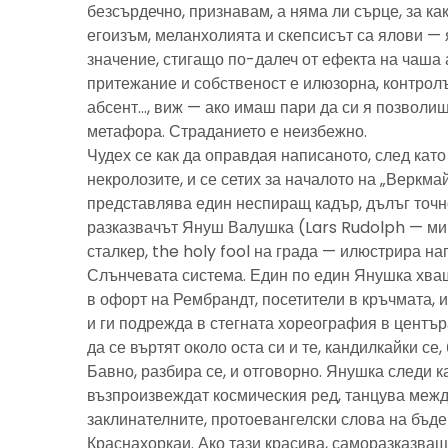
безсърдечно, признавам, а няма ли сърце, за ка
егоизъм, меланхолията и скепсисът са ялови — 
значение, стигащо по-далеч от ефекта на чаша 
притежание и собственост е илюзорна, контролъ
абсент…, виж — ако имаш пари да си я позволиш
метафора. Страданието е неизбежно.
Чудех се как да оправдая написаното, след като 
некролозите, и се сетих за началото на „Веркма
представлява един неспиращ кадър, дълъг точно
разказвачът Януш Валушка (Lars Rudolph — ми
сталкер, the holy fool на града — илюстрира н
Слънчевата система. Един по един Янушка хващ
в офорт на Рембрандт, посетители в кръчмата, 
и ги подрежда в стегната хореография в центъ
да се въртят около оста си и те, кандилкайки се
Бавно, разбира се, и отговорно. Янушка следи к
възпроизвеждат космическия ред, танцува межд
заклинателните, протоевангелски слова на бъд
Краснахоркаи. Ако тази красива, саморазказва