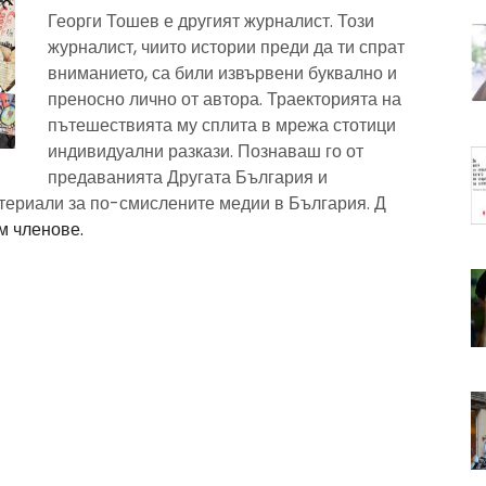
Георги Тошев е другият журналист. Този
журналист, чиито истории преди да ти спрат
вниманието, са били извървени буквално и
преносно лично от автора. Траекторията на
пътешествията му сплита в мрежа стотици
индивидуални разкази. Познаваш го от
предаванията Другата България и
атериали за по-смислените медии в България. Д
м членове.