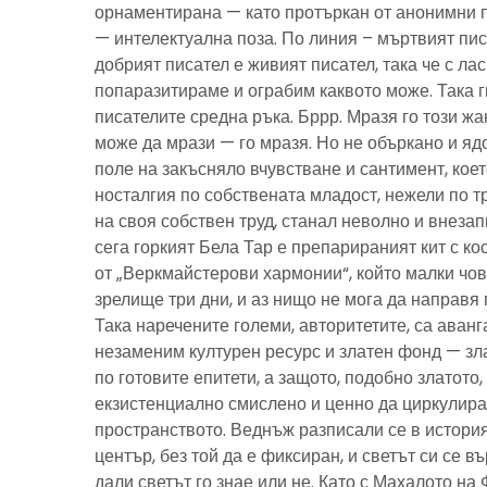
орнаментирана — като протъркан от анонимни 
— интелектуална поза. По линия – мъртвият пис
добрият писател е живият писател, така че с ла
попаразитираме и ограбим каквото може. Така г
писателите средна ръка. Бррр. Мразя го този ж
може да мрази — го мразя. Но не объркано и ядо
поле на закъсняло вчувстване и сантимент, кое
носталгия по собствената младост, нежели по тр
на своя собствен труд, станал неволно и внезап
сега горкият Бела Тар е препарираният кит с к
от „Веркмайстерови хармонии“, който малки чов
зрелище три дни, и аз нищо не мога да направя 
Така наречените големи, авторитетите, са аванг
незаменим културен ресурс и златен фонд — зла
по готовите епитети, а защото, подобно златото
екзистенциално смислено и ценно да циркулира
пространството. Веднъж разписали се в история
център, без той да е фиксиран, и светът си се въ
дали светът го знае или не. Като с Махалото на 