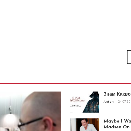
Знам Какво
Anton
24.07.2
Maybe I Was
Madsen On T