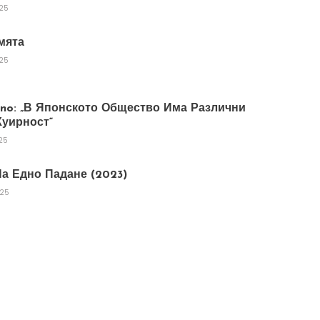
025
мята
025
tano: „В Японското Общество Има Различни
уирност“
25
а Едно Падане (2023)
025