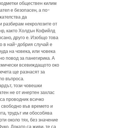
подметки обществен килим
ател е безопасен, а по-
скателства да
и разбирам некролозите от
анр, както Холдън Кофийлд
сано, друго е. Изобщо това
то в най-добрия случай е
уда на човека, или човека
но повод за панегирика. А
осмически всевиждащото око
ечета ще разнасят за
по въпроса.
ардът, този човешки
тен не от инертен захлас
, са проводник всичко
 свободно във времето и
та, трудът им обособява
рти около тях, без значение
Фуко. Докато са живи, те са