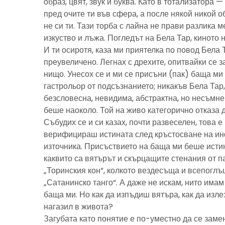
образ, цвят, звук и буква. Като в тотализатора 
пред очите ти във сфера, а после някой никой 
не си ти. Тази торба с лайна не прави разлика м
изкуство и лъжа. Погледът на Бела Тар, киното н
И ти осиротя, каза ми приятелка по повод Бела 
преувеличено. Легнах с дрехите, опитвайки се з
нищо. Унесох се и ми се присъни (пак) баща м
гастрольор от подсъзнанието; никакъв Бела Тар
безсловесна, невидима, абстрактна, но несъмн
беше наоколо. Той на живо категорично отказа 
Събудих се и си казах, почти развеселен, това 
верифицираш истината след кръстосване на ин
източника. Присъствието на баща ми беше исти
каквито са вятърът и скърцащите стенания от п
„Торинския кон“, колкото вездесъща и всепоглъ
„Сатанинско танго“. А даже не искам, нито имам 
баща ми. Но как да изпъдиш вятъра, как да излез
нагазил в живота?
Загубата като понятие е по-уместно да се замен