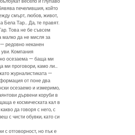
— бълбукат весело и глупаво
обявява печелившия, който
ежду смърт, любов, живот,
а Бела Тар… Да, те правят.
Тар. Това не бе съвсем
а малко да не мисля за
и — редовно неканен
, уви. Компания
ено осезаема — баща ми
да ми проговори, камо ли…
е като журналистиката —
формация от поне два
нски осезаемо и измеримо,
аянтови дървени коруби в
щаща е космическата кал в
какво да говоря с него, с
еш с чисти обувки, като си
и с отговорност, но пък е