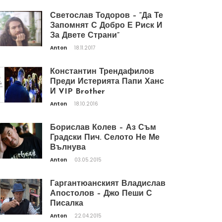
Светослав Тодоров – “Да Те
Запомнят С Добро Е Риск И
За Двете Страни”
Anton
18.11.2017
Константин Трендафилов
Преди Истерията Папи Ханс
И VIP Brother
Anton
18.10.2016
Борислав Колев – Аз Съм
Градски Пич. Селото Не Ме
Вълнува
Anton
03.05.2015
Гаргантюанският Владислав
Апостолов – Джо Пеши С
Писалка
Anton
22.04.2015