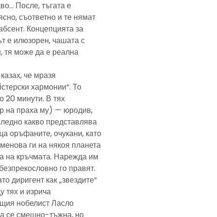
кво… После, тъгата е
ясно, съответно и те нямат
абсент. Концепцията за
т е илюзорен, чашата с
, тя може да е реална
казах, че мразя
йстерски хармонии“. То
 20 минути. В тях
р на праха му) — юродив,
агледно какво представлява
а оръфаните, очукани, като
именова ги на някоя планета
ра на кръчмата. Нарежда им
, безпрекословно го правят.
ато диригент как „звездите“
у тях и изрича
ещия нобелист Ласло
ща се смешно-тъжна, но