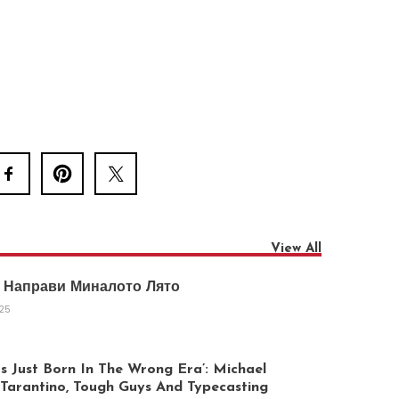
View All
 Направи Миналото Лято
025
 Just Born In The Wrong Era’: Michael
arantino, Tough Guys And Typecasting