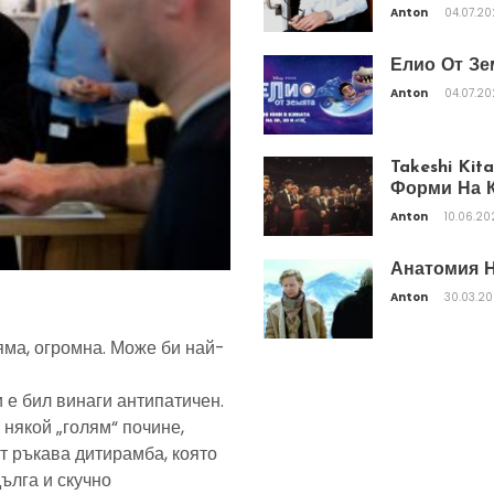
Anton
04.07.2
Елио От Зе
Anton
04.07.2
Takeshi Ki
Форми На К
Anton
10.06.20
Анатомия Н
Anton
30.03.2
яма, огромна. Може би най-
 е бил винаги антипатичен.
 някой „голям“ почине,
т ръкава дитирамба, която
дълга и скучно