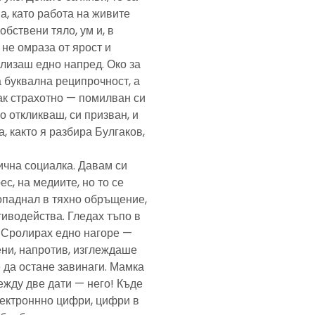
а, като работа на живите
обствени тяло, ум и, в
а не омраза от ярост и
злизаш едно напред. Око за
а буквална реципрочност, а
пак страхотно — помилван си
о откликваш, си призван, и
, както я разбира Булгаков,
лична социалка. Давам си
с, на медиите, но то се
попаднал в тяхно обръщение,
тиводейства. Гледах тъпо в
. Сролирах едно нагоре —
ени, напротив, изглеждаше
 да остане завинаги. Мамка
ежду две дати — него! Къде
електроннно цифри, цифри в