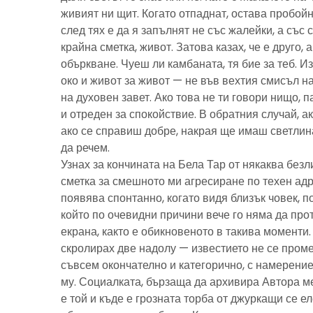
живият ни щит. Когато отпаднат, остава пробойн
след тях е да я запълнят не със жалейки, а със с
крайна сметка, живот. Затова казах, че е друго, 
объркване. Чуеш ли камбаната, тя бие за теб. И
око и живот за живот — не във вехтия смисъл н
на духовен завет. Ако това не ти говори нищо, 
и отреден за спокойствие. В обратния случай, ак
ако се справиш добре, накрая ще имаш светлина
да речем.
Узнах за кончината на Бела Тар от някаква без
сметка за смешното ми агресиране по техен адре
появява спонтанно, когато видя близък човек, 
който по очевидни причини вече го няма да про
екрана, както е обикновеното в такива моменти
скролирах две надолу — известието не се пром
съвсем окончателно и категорично, с намерение
му. Социалката, бързаща да архивира Автора м
е той и къде е грозната торба от джуркащи се 