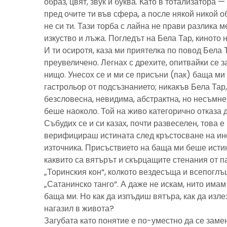
образ, цвят, звук и буква. Като в тотализатора 
пред очите ти във сфера, а после някой никой 
не си ти. Тази торба с лайна не прави разлика м
изкуство и лъжа. Погледът на Бела Тар, киното н
И ти осиротя, каза ми приятелка по повод Бела 
преувеличено. Легнах с дрехите, опитвайки се з
нищо. Унесох се и ми се присъни (пак) баща м
гастрольор от подсъзнанието; никакъв Бела Тар
безсловесна, невидима, абстрактна, но несъмн
беше наоколо. Той на живо категорично отказа 
Събудих се и си казах, почти развеселен, това 
верифицираш истината след кръстосване на ин
източника. Присъствието на баща ми беше исти
каквито са вятърът и скърцащите стенания от п
„Торинския кон“, колкото вездесъща и всепоглъ
„Сатанинско танго“. А даже не искам, нито имам 
баща ми. Но как да изпъдиш вятъра, как да излез
нагазил в живота?
Загубата като понятие е по-уместно да се замен