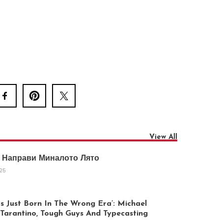
View All
 Направи Миналото Лято
025
 Just Born In The Wrong Era’: Michael
arantino, Tough Guys And Typecasting