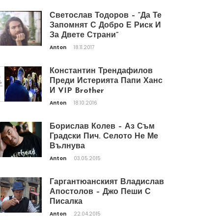
Светослав Тодоров – “Да Те
Запомнят С Добро Е Риск И
За Двете Страни”
Anton
18.11.2017
Константин Трендафилов
Преди Истерията Папи Ханс
И VIP Brother
Anton
18.10.2016
Борислав Колев – Аз Съм
Градски Пич. Селото Не Ме
Вълнува
Anton
03.05.2015
Гаргантюанският Владислав
Апостолов – Джо Пеши С
Писалка
Anton
22.04.2015