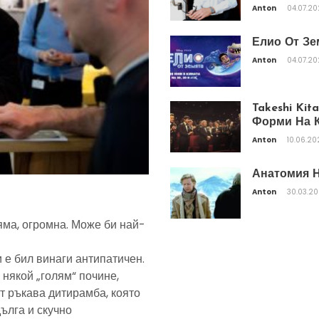
Anton
04.07.2
Елио От Зе
Anton
04.07.2
Takeshi Ki
Форми На К
Anton
10.06.20
Анатомия Н
Anton
30.03.2
яма, огромна. Може би най-
 е бил винаги антипатичен.
 някой „голям“ почине,
т ръкава дитирамба, която
дълга и скучно