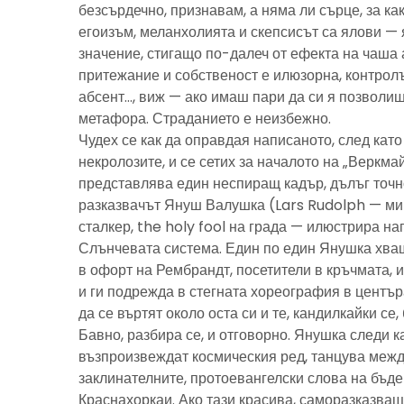
безсърдечно, признавам, а няма ли сърце, за ка
егоизъм, меланхолията и скепсисът са ялови — 
значение, стигащо по-далеч от ефекта на чаша 
притежание и собственост е илюзорна, контролъ
абсент…, виж — ако имаш пари да си я позволиш
метафора. Страданието е неизбежно.
Чудех се как да оправдая написаното, след като 
некролозите, и се сетих за началото на „Веркма
представлява един неспиращ кадър, дълъг точно
разказвачът Януш Валушка (Lars Rudolph — ми
сталкер, the holy fool на града — илюстрира н
Слънчевата система. Един по един Янушка хващ
в офорт на Рембрандт, посетители в кръчмата, 
и ги подрежда в стегната хореография в центъ
да се въртят около оста си и те, кандилкайки се
Бавно, разбира се, и отговорно. Янушка следи к
възпроизвеждат космическия ред, танцува межд
заклинателните, протоевангелски слова на бъд
Краснахоркаи. Ако тази красива, саморазказва