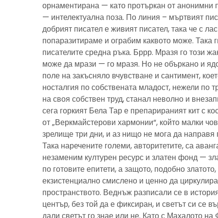
орнаментирана — като протъркан от анонимни 
— интелектуална поза. По линия – мъртвият пис
добрият писател е живият писател, така че с ла
попаразитираме и ограбим каквото може. Така г
писателите средна ръка. Бррр. Мразя го този ж
може да мрази — го мразя. Но не объркано и ядо
поле на закъсняло вчувстване и сантимент, кое
носталгия по собствената младост, нежели по тр
на своя собствен труд, станал неволно и внезап
сега горкият Бела Тар е препарираният кит с к
от „Веркмайстерови хармонии“, който малки чов
зрелище три дни, и аз нищо не мога да направя 
Така наречените големи, авторитетите, са аванг
незаменим културен ресурс и златен фонд — зла
по готовите епитети, а защото, подобно златото
екзистенциално смислено и ценно да циркулира
пространството. Веднъж разписали се в история
център, без той да е фиксиран, и светът си се въ
дали светът го знае или не. Като с Махалото на 