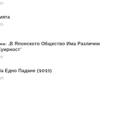
025
мята
025
tano: „В Японското Общество Има Различни
уирност“
25
а Едно Падане (2023)
025