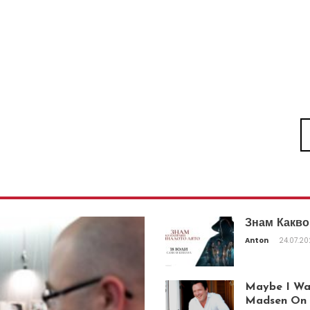
Знам Какво
Anton
24.07.2
Maybe I Was
Madsen On T