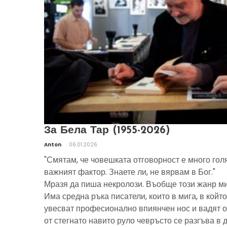
За Бела Тар (1955-2026)
Anton
06.01.2026
"Смятам, че човешката отговорност е много гол
важният фактор. Знаете ли, не вярвам в Бог."
Мразя да пиша некролози. Въобще този жанр ми
Има средна ръка писатели, които в мига, в който
увесват професионално впиянчен нос и вадят о
от стегнато навито руло чевръсто се разгъва в 