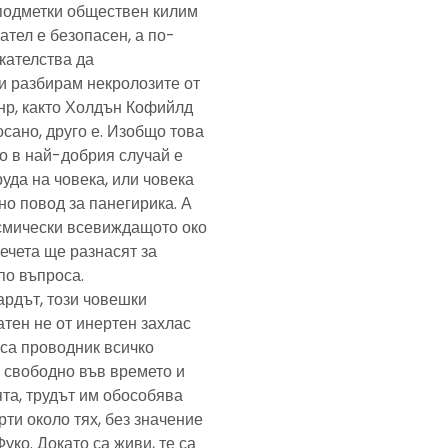
подметки обществен килим
ател е безопасен, а по-
скателства да
и разбирам некролозите от
анр, както Холдън Кофийлд
сано, друго е. Изобщо това
то в най-добрия случай е
уда на човека, или човека
но повод за панегирика. А
осмически всевиждащото око
ечета ще разнасят за
по въпроса.
ардът, този човешки
тен не от инертен захлас
, са проводник всичко
 свободно във времето и
та, трудът им обособява
рти около тях, без значение
Фуко. Докато са живи, те са