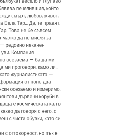
— бълбукат весело и глупаво
обявява печелившия, който
ежду смърт, любов, живот,
а Бела Тар… Да, те правят.
Тар. Това не бе съвсем
а малко да не мисля за
и — редовно неканен
, уви. Компания
ено осезаема — баща ми
да ми проговори, камо ли…
е като журналистиката —
формация от поне два
нски осезаемо и измеримо,
аянтови дървени коруби в
щаща е космическата кал в
какво да говоря с него, с
еш с чисти обувки, като си
и с отговорност, но пък е