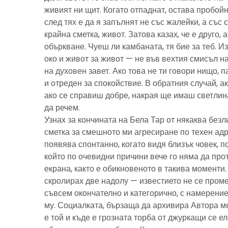
живият ни щит. Когато отпаднат, остава пробойн
след тях е да я запълнят не със жалейки, а със с
крайна сметка, живот. Затова казах, че е друго, 
объркване. Чуеш ли камбаната, тя бие за теб. И
око и живот за живот — не във вехтия смисъл н
на духовен завет. Ако това не ти говори нищо, 
и отреден за спокойствие. В обратния случай, ак
ако се справиш добре, накрая ще имаш светлина
да речем.
Узнах за кончината на Бела Тар от някаква без
сметка за смешното ми агресиране по техен адре
появява спонтанно, когато видя близък човек, 
който по очевидни причини вече го няма да про
екрана, както е обикновеното в такива моменти
скролирах две надолу — известието не се пром
съвсем окончателно и категорично, с намерение
му. Социалката, бързаща да архивира Автора м
е той и къде е грозната торба от джуркащи се 