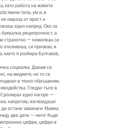
а, като работа на живите
обствени тяло, ум и, в
а не омраза от ярост и
злизаш едно напред. Око за
а буквална реципрочност, а
пак страхотно — помилван си
о откликваш, си призван, и
, както я разбира Булгаков,
лична социалка. Давам си
с, на медиите, но то се
попаднал в тяхно обръщение,
тиводейства. Гледах тъпо в
. Сролирах едно нагоре —
ени, напротив, изглеждаше
 да остане завинаги. Мамка
ежду две дати — него! Къде
електроннно цифри, цифри в