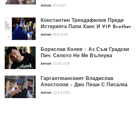
Anton
18.11.2017
Константин Трендафилов Преди
Истерията Папи Ханс И VIP Brother
Anton
18.10.2016
Борислав Колев – Аз Съм Градски
Пич. Селото Не Ме Вълнува
Anton
03.05.2015
Гаргантюанският Владислав
Апостолов – Джо Пеши С Писалка
Anton
22.04.2015