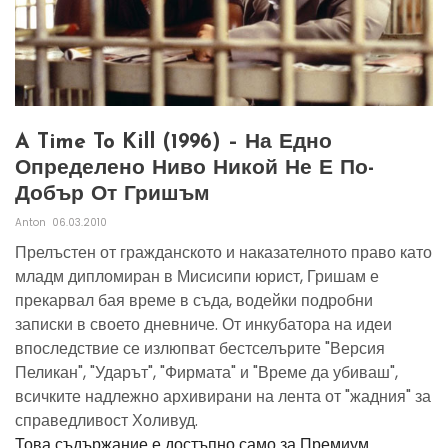
A Time To Kill (1996) – На Едно
Определено Ниво Никой Не Е По-
Добър От Гришъм
Anton
06.03.2010
Прелъстен от гражданското и наказателното право като
младм дипломиран в Мисисипи юрист, Гришам е
прекарвал бая време в съда, водейки подробни
записки в своето дневниче. От инкубатора на идеи
впоследствие се излюпват бестселърите "Версия
Пеликан", "Ударът", "Фирмата" и "Време да убиваш",
всичките надлежно архивирани на лента от "жадния" за
справедливост Холивуд.
Това съдържание е достъпно само за Премиум