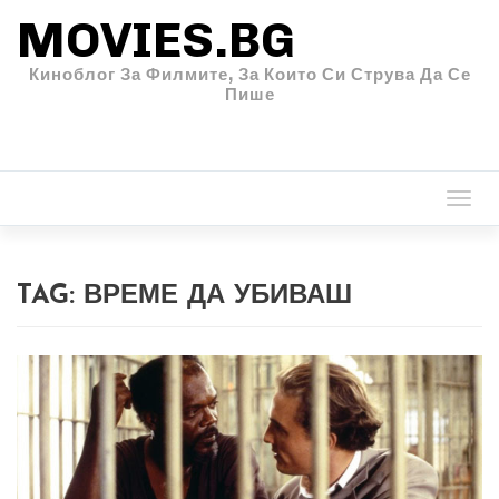
MOVIES.BG
Киноблог За Филмите, За Които Си Струва Да Се
Пише
Togg
navi
TAG:
ВРЕМЕ ДА УБИВАШ