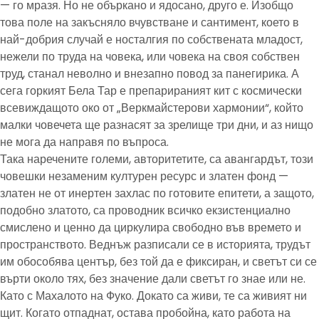
— го мразя. Но не объркано и ядосано, друго е. Изобщо
това поле на закъсняло вчувстване и сантимент, което в
най-добрия случай е носталгия по собствената младост,
нежели по труда на човека, или човека на своя собствен
труд, станал неволно и внезапно повод за панегирика. А
сега горкият Бела Тар е препарираният кит с космически
всевиждащото око от „Веркмайстерови хармонии“, който
малки човечета ще разнасят за зрелище три дни, и аз нищо
не мога да направя по въпроса.
Така наречените големи, авторитетите, са авангардът, този
човешки незаменим културен ресурс и златен фонд —
златен не от инертен захлас по готовите епитети, а защото,
подобно златото, са проводник всичко екзистенциално
смислено и ценно да циркулира свободно във времето и
пространството. Веднъж разписали се в историята, трудът
им обособява център, без той да е фиксиран, и светът си се
върти около тях, без значение дали светът го знае или не.
Като с Махалото на Фуко. Докато са живи, те са живият ни
щит. Когато отпаднат, остава пробойна, като работа на