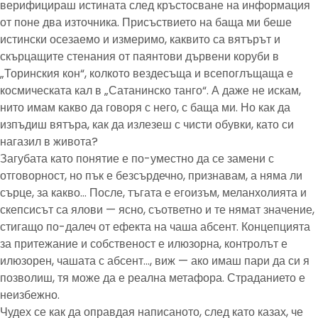
верифицираш истината след кръстосване на информация
от поне два източника. Присъствието на баща ми беше
истински осезаемо и измеримо, каквито са вятърът и
скърцащите стенания от паянтови дървени коруби в
„Торинския кон“, колкото вездесъща и всепоглъщаща е
космическата кал в „Сатанинско танго“. А даже не искам,
нито имам какво да говоря с него, с баща ми. Но как да
изпъдиш вятъра, как да излезеш с чисти обувки, като си
нагазил в живота?
Загубата като понятие е по-уместно да се замени с
отговорност, но пък е безсърдечно, признавам, а няма ли
сърце, за какво… После, тъгата е егоизъм, меланхолията и
скепсисът са ялови — ясно, съответно и те нямат значение,
стигащо по-далеч от ефекта на чаша абсент. Концепцията
за притежание и собственост е илюзорна, контролът е
илюзорен, чашата с абсент…, виж — ако имаш пари да си я
позволиш, тя може да е реална метафора. Страданието е
неизбежно.
Чудех се как да оправдая написаното, след като казах, че