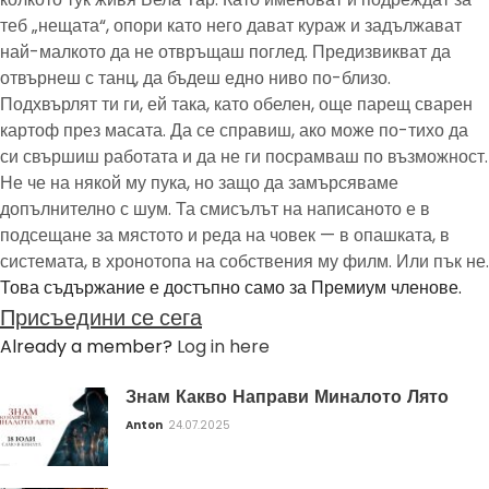
теб „нещата“, опори като него дават кураж и задължават
най-малкото да не отвръщаш поглед. Предизвикват да
отвърнеш с танц, да бъдеш едно ниво по-близо.
Подхвърлят ти ги, ей така, като обелен, още парещ сварен
картоф през масата. Да се справиш, ако може по-тихо да
си свършиш работата и да не ги посрамваш по възможност.
Не че на някой му пука, но защо да замърсяваме
допълнително с шум. Та смисълът на написаното е в
подсещане за мястото и реда на човек — в опашката, в
системата, в хронотопа на собствения му филм. Или пък не.
Това съдържание е достъпно само за Премиум членове.
Присъедини се сега
Already a member?
Log in here
Знам Какво Направи Миналото Лято
Anton
24.07.2025