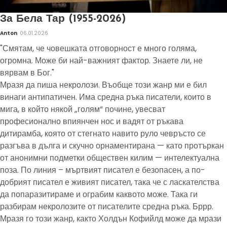
За Бела Тар (1955-2026)
Anton
06.01.2026
"Смятам, че човешката отговорност е много голяма,
огромна. Може би най-важният фактор. Знаете ли, не
вярвам в Бог."
Мразя да пиша некролози. Въобще този жанр ми е бил
винаги антипатичен. Има средна ръка писатели, които в
мига, в който някой „голям“ почине, увесват
професионално впиянчен нос и вадят от ръкава
дитирамба, която от стегнато навито руло чевръсто се
разгъва в дълга и скучно орнаментирана — като протъркан
от анонимни подметки обществен килим — интелектуална
поза. По линия – мъртвият писател е безопасен, а по-
добрият писател е живият писател, така че с ласкателства
да попаразитираме и ограбим каквото може. Така ги
разбирам некролозите от писателите средна ръка. Бррр.
Мразя го този жанр, както Холдън Кофийлд може да мрази