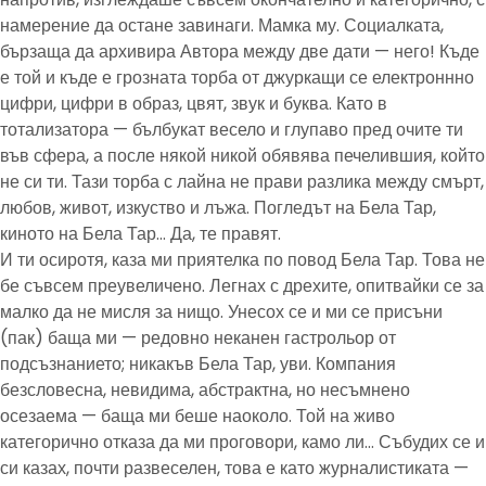
намерение да остане завинаги. Мамка му. Социалката,
бързаща да архивира Автора между две дати — него! Къде
е той и къде е грозната торба от джуркащи се електроннно
цифри, цифри в образ, цвят, звук и буква. Като в
тотализатора — бълбукат весело и глупаво пред очите ти
във сфера, а после някой никой обявява печелившия, който
не си ти. Тази торба с лайна не прави разлика между смърт,
любов, живот, изкуство и лъжа. Погледът на Бела Тар,
киното на Бела Тар… Да, те правят.
И ти осиротя, каза ми приятелка по повод Бела Тар. Това не
бе съвсем преувеличено. Легнах с дрехите, опитвайки се за
малко да не мисля за нищо. Унесох се и ми се присъни
(пак) баща ми — редовно неканен гастрольор от
подсъзнанието; никакъв Бела Тар, уви. Компания
безсловесна, невидима, абстрактна, но несъмнено
осезаема — баща ми беше наоколо. Той на живо
категорично отказа да ми проговори, камо ли… Събудих се и
си казах, почти развеселен, това е като журналистиката —