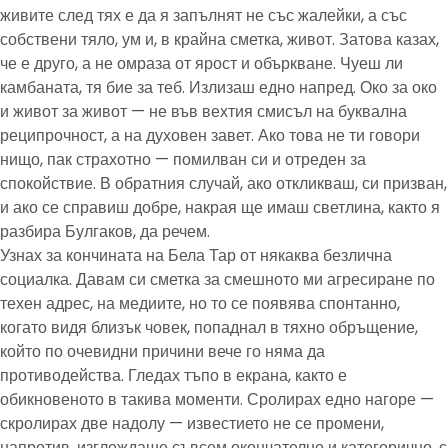
живите след тях е да я запълнят не със жалейки, а със
собствени тяло, ум и, в крайна сметка, живот. Затова казах,
че е друго, а не омраза от ярост и объркване. Чуеш ли
камбаната, тя бие за теб. Излизаш едно напред. Око за око
и живот за живот — не във вехтия смисъл на буквална
реципрочност, а на духовен завет. Ако това не ти говори
нищо, пак страхотно — помилван си и отреден за
спокойствие. В обратния случай, ако откликваш, си призван,
и ако се справиш добре, накрая ще имаш светлина, както я
разбира Булгаков, да речем.
Узнах за кончината на Бела Тар от някаква безлична
социалка. Давам си сметка за смешното ми агресиране по
техен адрес, на медиите, но то се появява спонтанно,
когато видя близък човек, попаднал в тяхно обръщение,
който по очевидни причини вече го няма да
противодейства. Гледах тъпо в екрана, както е
обикновеното в такива моменти. Сролирах едно нагоре —
скролирах две надолу — известието не се промени,
напротив, изглеждаше съвсем окончателно и категорично, с