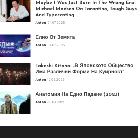
Maybe I Was Just Born In The Wrong Era’:
Michael Madsen On Tarantino, Tough Guys
And Typecasting
Anton
04.07.2025
Елио От Земята
Anton
04.07.2025
Takeshi Kitano: „В Японското Общество
Има Различни Форми На Куирност“
Anton
10.06.2025
Анатомия На Едно Падане (2023)
Anton
30.03.2025