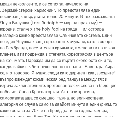
мразя некролозите, и се сетих за началото на
„Веркмайстерски хармонии“. То представлява един
неспиращ кадър, дълъг точно 20 минути. В тях разказвачът
Януш Валушка (Lars Rudolph — мир на праха му) —
юродив, сталкер, the holy fool на града — илюстрира
нагледно какво представлява Слънчевата система. Един
по един Янушка хваща оръфаните, очукани, като в офорт
на Рембрандт, посетители в кръчмата, именова ги на някоя
планета и ги подрежда в стегната хореография в центъра
на кръчмата. Нарежда им да се въртят около оста си и те,
кандилкайки се, безпрекословно го правят. Бавно, разбира
се, и отговорно. Янушка следи като диригент как „звездите“
възпроизвеждат космическия ред, танцува между тях и
изрича заклинателните, протоевангелски слова на бъдещия
нобелист Ласло Краснахоркаи. Ако тази красива,
саморазказваща се смешно-тъжна, но величествена
алегория се случва само за двайсет минути в един филм, то
какво остава за 70-те на брой, дълги по година кадъра,
колкото тук живя Бела Тар. Като именоват и подреждат за