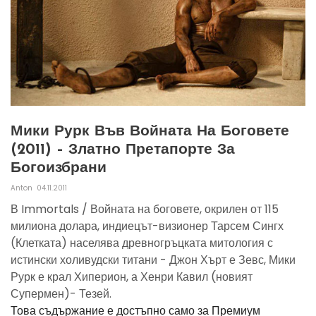
Мики Рурк Във Войната На Боговете
(2011) – Златно Претапорте За
Богоизбрани
Anton
04.11.2011
В Immortals / Войната на боговете, окрилен от 115
милиона долара, индиецът-визионер Тарсем Сингх
(Клетката) населява древногръцката митология с
истински холивудски титани - Джон Хърт е Зевс, Мики
Рурк е крал Хиперион, а Хенри Кавил (новият
Супермен)- Тезей.
Това съдържание е достъпно само за Премиум