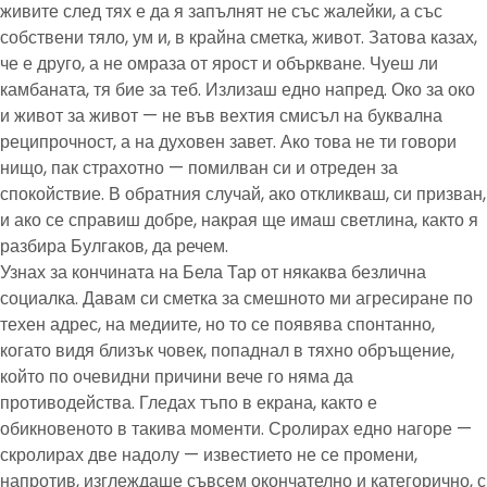
живите след тях е да я запълнят не със жалейки, а със
собствени тяло, ум и, в крайна сметка, живот. Затова казах,
че е друго, а не омраза от ярост и объркване. Чуеш ли
камбаната, тя бие за теб. Излизаш едно напред. Око за око
и живот за живот — не във вехтия смисъл на буквална
реципрочност, а на духовен завет. Ако това не ти говори
нищо, пак страхотно — помилван си и отреден за
спокойствие. В обратния случай, ако откликваш, си призван,
и ако се справиш добре, накрая ще имаш светлина, както я
разбира Булгаков, да речем.
Узнах за кончината на Бела Тар от някаква безлична
социалка. Давам си сметка за смешното ми агресиране по
техен адрес, на медиите, но то се появява спонтанно,
когато видя близък човек, попаднал в тяхно обръщение,
който по очевидни причини вече го няма да
противодейства. Гледах тъпо в екрана, както е
обикновеното в такива моменти. Сролирах едно нагоре —
скролирах две надолу — известието не се промени,
напротив, изглеждаше съвсем окончателно и категорично, с