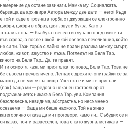
намерение да остане завинаги. Мамка му. Социалката,
бързаща да архивира Автора между две дати — него! Къде
е той и къде е грозната торба от джуркащи се електроннно
цифри, цифри в образ, цвят, звук и буква. Като в
тотализатора — бълбукат весело и глупаво пред очите ти
във сфера, а после някой никой обявява печелившия, който
не си ти. Тази торба с лайна не прави разлика между смърт,
любов, живот, изкуство и лъжа. Погледът на Бела Тар,
киното на Бела Тар… Да, те правят.
И ти осиротя, каза ми приятелка по повод Бела Тар. Това не
бе съвсем преувеличено. Легнах с дрехите, опитвайки се за
малко да не мисля за нищо. Унесох се и ми се присъни
(пак) баща ми — редовно неканен гастрольор от
подсъзнанието; никакъв Бела Тар, уви. Компания
безсловесна, невидима, абстрактна, но несъмнено
осезаема — баща ми беше наоколо. Той на живо
категорично отказа да ми проговори, камо ли… Събудих се и
си казах, почти развеселен, това е като журналистиката —