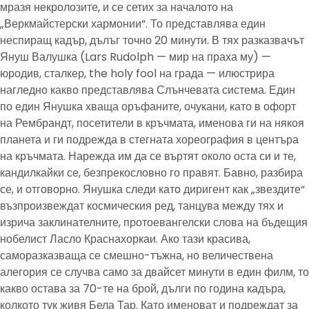
мразя некролозите, и се сетих за началото на
„Веркмайстерски хармонии“. То представлява един
неспиращ кадър, дълъг точно 20 минути. В тях разказвачът
Януш Валушка (Lars Rudolph — мир на праха му) —
юродив, сталкер, the holy fool на града — илюстрира
нагледно какво представлява Слънчевата система. Един
по един Янушка хваща оръфаните, очукани, като в офорт
на Рембрандт, посетители в кръчмата, именова ги на някоя
планета и ги подрежда в стегната хореография в центъра
на кръчмата. Нарежда им да се въртят около оста си и те,
кандилкайки се, безпрекословно го правят. Бавно, разбира
се, и отговорно. Янушка следи като диригент как „звездите“
възпроизвеждат космическия ред, танцува между тях и
изрича заклинателните, протоевангелски слова на бъдещия
нобелист Ласло Краснахоркаи. Ако тази красива,
саморазказваща се смешно-тъжна, но величествена
алегория се случва само за двайсет минути в един филм, то
какво остава за 70-те на брой, дълги по година кадъра,
колкото тук живя Бела Тар. Като именоват и подреждат за