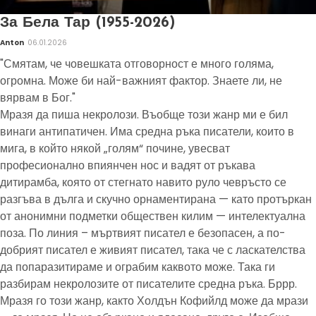
За Бела Тар (1955-2026)
Anton
06.01.2026
"Смятам, че човешката отговорност е много голяма,
огромна. Може би най-важният фактор. Знаете ли, не
вярвам в Бог."
Мразя да пиша некролози. Въобще този жанр ми е бил
винаги антипатичен. Има средна ръка писатели, които в
мига, в който някой „голям“ почине, увесват
професионално впиянчен нос и вадят от ръкава
дитирамба, която от стегнато навито руло чевръсто се
разгъва в дълга и скучно орнаментирана — като протъркан
от анонимни подметки обществен килим — интелектуална
поза. По линия – мъртвият писател е безопасен, а по-
добрият писател е живият писател, така че с ласкателства
да попаразитираме и ограбим каквото може. Така ги
разбирам некролозите от писателите средна ръка. Бррр.
Мразя го този жанр, както Холдън Кофийлд може да мрази