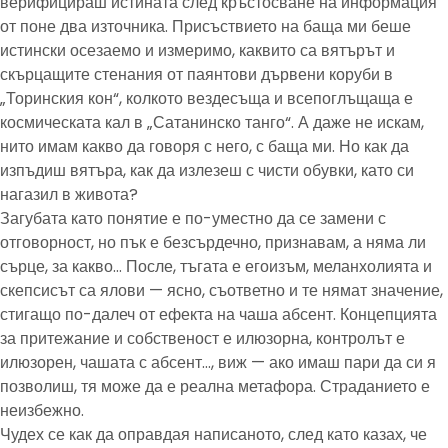
верифицираш истината след кръстосване на информация
от поне два източника. Присъствието на баща ми беше
истински осезаемо и измеримо, каквито са вятърът и
скърцащите стенания от паянтови дървени коруби в
„Торинския кон“, колкото вездесъща и всепоглъщаща е
космическата кал в „Сатанинско танго“. А даже не искам,
нито имам какво да говоря с него, с баща ми. Но как да
изпъдиш вятъра, как да излезеш с чисти обувки, като си
нагазил в живота?
Загубата като понятие е по-уместно да се замени с
отговорност, но пък е безсърдечно, признавам, а няма ли
сърце, за какво… После, тъгата е егоизъм, меланхолията и
скепсисът са ялови — ясно, съответно и те нямат значение,
стигащо по-далеч от ефекта на чаша абсент. Концепцията
за притежание и собственост е илюзорна, контролът е
илюзорен, чашата с абсент…, виж — ако имаш пари да си я
позволиш, тя може да е реална метафора. Страданието е
неизбежно.
Чудех се как да оправдая написаното, след като казах, че