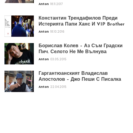
Anton
18.11.2017
Константин Трендафилов Преди
Истерията Папи Ханс И VIP Brother
Anton
18.10.2016
Борислав Колев – Аз Съм Градски
Пич. Селото Не Ме Вълнува
Anton
03.05.2015
Гаргантюанският Владислав
Апостолов – Джо Пеши С Писалка
Anton
22.04.2015