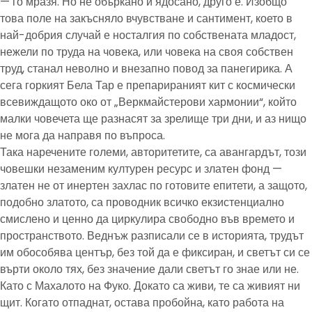
— го мразя. Но не объркано и ядосано, друго е. Изобщо
това поле на закъсняло вчувстване и сантимент, което в
най-добрия случай е носталгия по собствената младост,
нежели по труда на човека, или човека на своя собствен
труд, станал неволно и внезапно повод за панегирика. А
сега горкият Бела Тар е препарираният кит с космически
всевиждащото око от „Веркмайстерови хармонии“, който
малки човечета ще разнасят за зрелище три дни, и аз нищо
не мога да направя по въпроса.
Така наречените големи, авторитетите, са авангардът, този
човешки незаменим културен ресурс и златен фонд —
златен не от инертен захлас по готовите епитети, а защото,
подобно златото, са проводник всичко екзистенциално
смислено и ценно да циркулира свободно във времето и
пространството. Веднъж разписали се в историята, трудът
им обособява център, без той да е фиксиран, и светът си се
върти около тях, без значение дали светът го знае или не.
Като с Махалото на Фуко. Докато са живи, те са живият ни
щит. Когато отпаднат, остава пробойна, като работа на