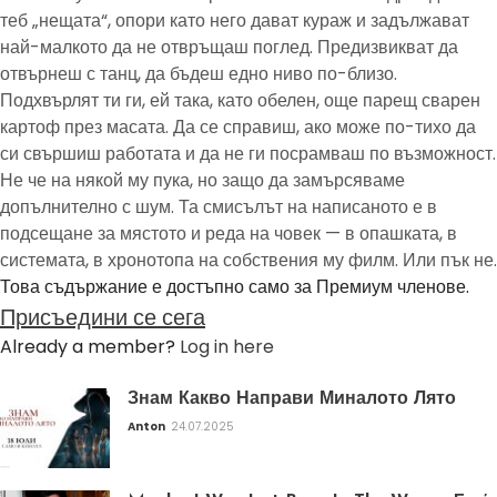
теб „нещата“, опори като него дават кураж и задължават
най-малкото да не отвръщаш поглед. Предизвикват да
отвърнеш с танц, да бъдеш едно ниво по-близо.
Подхвърлят ти ги, ей така, като обелен, още парещ сварен
картоф през масата. Да се справиш, ако може по-тихо да
си свършиш работата и да не ги посрамваш по възможност.
Не че на някой му пука, но защо да замърсяваме
допълнително с шум. Та смисълът на написаното е в
подсещане за мястото и реда на човек — в опашката, в
системата, в хронотопа на собствения му филм. Или пък не.
Това съдържание е достъпно само за Премиум членове.
Присъедини се сега
Already a member?
Log in here
Знам Какво Направи Миналото Лято
Anton
24.07.2025