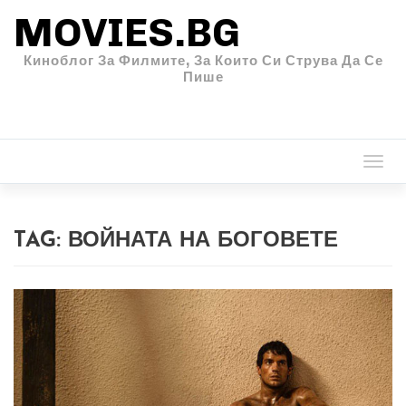
MOVIES.BG
Киноблог За Филмите, За Които Си Струва Да Се
Пише
Togg
navi
TAG:
ВОЙНАТА НА БОГОВЕТЕ