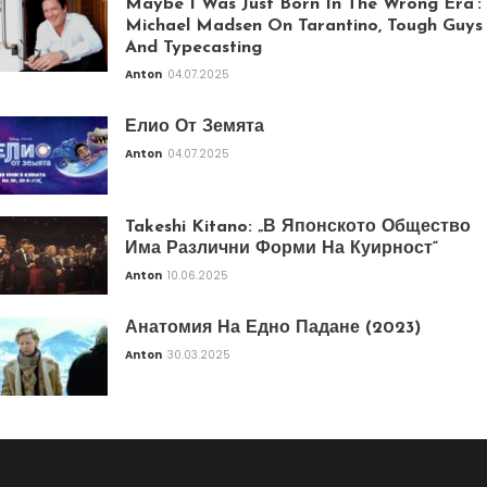
Maybe I Was Just Born In The Wrong Era’:
Michael Madsen On Tarantino, Tough Guys
And Typecasting
Anton
04.07.2025
Елио От Земята
Anton
04.07.2025
Takeshi Kitano: „В Японското Общество
Има Различни Форми На Куирност“
Anton
10.06.2025
Анатомия На Едно Падане (2023)
Anton
30.03.2025