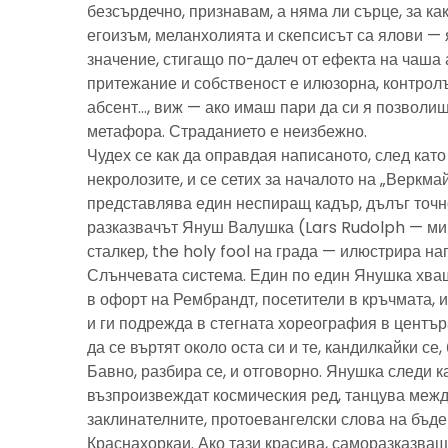
безсърдечно, признавам, а няма ли сърце, за ка
егоизъм, меланхолията и скепсисът са ялови — 
значение, стигащо по-далеч от ефекта на чаша 
притежание и собственост е илюзорна, контролъ
абсент…, виж — ако имаш пари да си я позволиш
метафора. Страданието е неизбежно.
Чудех се как да оправдая написаното, след като 
некролозите, и се сетих за началото на „Веркма
представлява един неспиращ кадър, дълъг точно
разказвачът Януш Валушка (Lars Rudolph — ми
сталкер, the holy fool на града — илюстрира н
Слънчевата система. Един по един Янушка хващ
в офорт на Рембрандт, посетители в кръчмата, 
и ги подрежда в стегната хореография в центъ
да се въртят около оста си и те, кандилкайки се
Бавно, разбира се, и отговорно. Янушка следи к
възпроизвеждат космическия ред, танцува межд
заклинателните, протоевангелски слова на бъд
Краснахоркаи. Ако тази красива, саморазказва