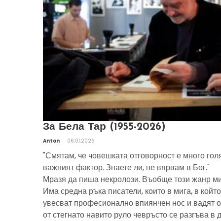
За Бела Тар (1955-2026)
Anton
06.01.2026
"Смятам, че човешката отговорност е много гол
важният фактор. Знаете ли, не вярвам в Бог."
Мразя да пиша некролози. Въобще този жанр ми
Има средна ръка писатели, които в мига, в който
увесват професионално впиянчен нос и вадят о
от стегнато навито руло чевръсто се разгъва в 