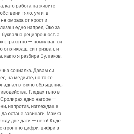
а, като работа на живите
обствени тяло, ум и, в
а не омраза от ярост и
злизаш едно напред. Око за
а буквална реципрочност, а
пак страхотно — помилван си
о откликваш, си призван, и
, както я разбира Булгаков,
лична социалка. Давам си
с, на медиите, но то се
попаднал в тяхно обръщение,
тиводейства. Гледах тъпо в
. Сролирах едно нагоре —
ени, напротив, изглеждаше
 да остане завинаги. Мамка
ежду две дати — него! Къде
електроннно цифри, цифри в