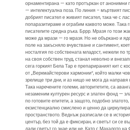
орнаментирана — като протъркан от анонимни 
— интелектуална поза. По линия – мъртвият пис
добрият писател е живият писател, така че с ла
попаразитираме и ограбим каквото може. Така г
писателите средна ръка. Бррр. Мразя го този ж
може да мрази — го мразя. Но не объркано и ядо
поле на закъсняло вчувстване и сантимент, кое
носталгия по собствената младост, нежели по тр
на своя собствен труд, станал неволно и внезап
сега горкият Бела Тар е препарираният кит с к
от „Веркмайстерови хармонии“, който малки чов
зрелище три дни, и аз нищо не мога да направя 
Така наречените големи, авторитетите, са аванг
незаменим културен ресурс и златен фонд — зла
по готовите епитети, а защото, подобно златото
екзистенциално смислено и ценно да циркулира
пространството. Веднъж разписали се в история
център, без той да е фиксиран, и светът си се въ
дали светът го знае или не. Като с Махалото на 