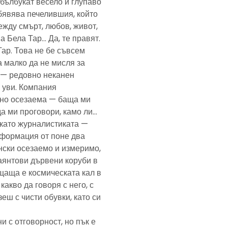
— бълбукат весело и глупаво
обявява печелившия, който
ежду смърт, любов, живот,
а Бела Тар… Да, те правят.
Тар. Това не бе съвсем
а малко да не мисля за
и — редовно неканен
, уви. Компания
ено осезаема — баща ми
да ми проговори, камо ли…
е като журналистиката —
формация от поне два
нски осезаемо и измеримо,
аянтови дървени коруби в
щаща е космическата кал в
какво да говоря с него, с
еш с чисти обувки, като си
и с отговорност, но пък е