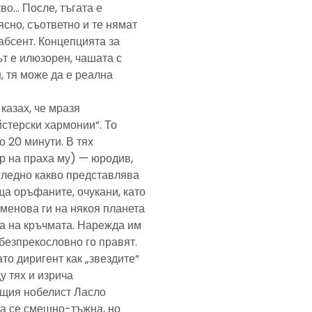
кво… После, тъгата е
ясно, съответно и те нямат
абсент. Концепцията за
т е илюзорен, чашата с
, тя може да е реална
казах, че мразя
йстерски хармонии“. То
 20 минути. В тях
р на праха му) — юродив,
агледно какво представлява
а оръфаните, очукани, като
именова ги на някоя планета
ра на кръчмата. Нарежда им
, безпрекословно го правят.
ато диригент как „звездите“
у тях и изрича
ещия нобелист Ласло
ща се смешно-тъжна, но