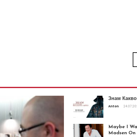
Знам Какво
Anton
24.07.2
Maybe I Was
Madsen On T