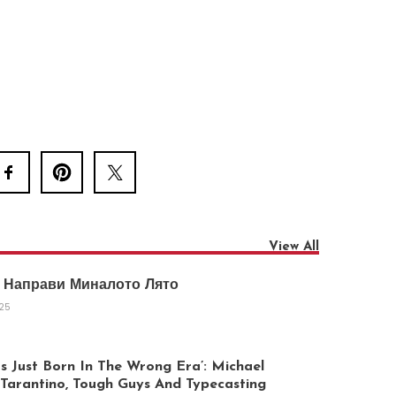
View All
 Направи Миналото Лято
025
 Just Born In The Wrong Era’: Michael
arantino, Tough Guys And Typecasting