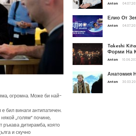
Anton
04.07.2
Елио От Зе
Anton
04.07.2
Takeshi Ki
Форми На К
Anton
10.06.20
Анатомия Н
Anton
30.03.2
яма, огромна. Може би най-
 е бил винаги антипатичен.
 някой „голям“ почине,
т ръкава дитирамба, която
дълга и скучно