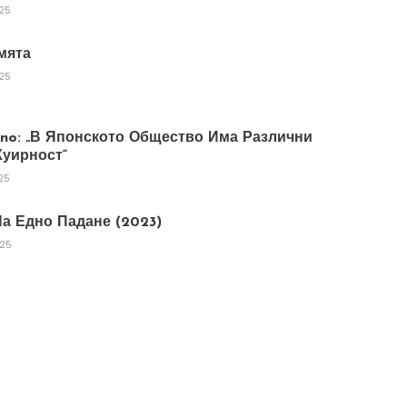
025
мята
025
tano: „В Японското Общество Има Различни
уирност“
25
а Едно Падане (2023)
025