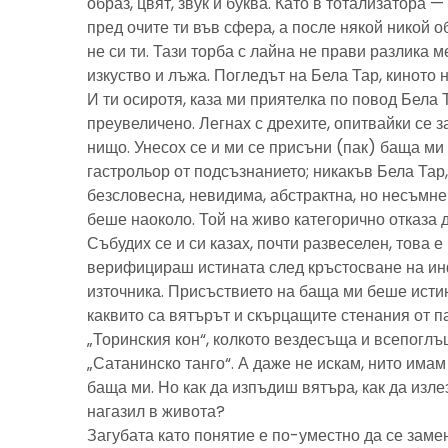
образ, цвят, звук и буква. Като в тотализатора 
пред очите ти във сфера, а после някой никой 
не си ти. Тази торба с лайна не прави разлика м
изкуство и лъжа. Погледът на Бела Тар, киното н
И ти осиротя, каза ми приятелка по повод Бела 
преувеличено. Легнах с дрехите, опитвайки се з
нищо. Унесох се и ми се присъни (пак) баща м
гастрольор от подсъзнанието; никакъв Бела Тар
безсловесна, невидима, абстрактна, но несъмн
беше наоколо. Той на живо категорично отказа 
Събудих се и си казах, почти развеселен, това 
верифицираш истината след кръстосване на ин
източника. Присъствието на баща ми беше исти
каквито са вятърът и скърцащите стенания от п
„Торинския кон“, колкото вездесъща и всепоглъ
„Сатанинско танго“. А даже не искам, нито имам 
баща ми. Но как да изпъдиш вятъра, как да излез
нагазил в живота?
Загубата като понятие е по-уместно да се замен