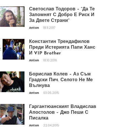
Светослав Тодоров – “Да Те
Запомнят С Добро Е Риск И
За Двете Страни”
Anton
18.11.2017
Константин Трендафилов
Преди Истерията Папи Ханс
И VIP Brother
Anton
18.10.2016
Борислав Колев – Аз Съм
Градски Пич. Селото Не Ме
Вълнува
Anton
03.05.2015
Гаргантюанският Владислав
Апостолов – Джо Пеши С
Писалка
Anton
22.04.2015