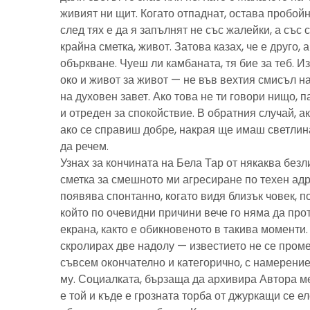
живият ни щит. Когато отпаднат, остава пробойн
след тях е да я запълнят не със жалейки, а със с
крайна сметка, живот. Затова казах, че е друго, 
объркване. Чуеш ли камбаната, тя бие за теб. И
око и живот за живот — не във вехтия смисъл н
на духовен завет. Ако това не ти говори нищо, 
и отреден за спокойствие. В обратния случай, ак
ако се справиш добре, накрая ще имаш светлина
да речем.
Узнах за кончината на Бела Тар от някаква без
сметка за смешното ми агресиране по техен адре
появява спонтанно, когато видя близък човек, 
който по очевидни причини вече го няма да про
екрана, както е обикновеното в такива моменти
скролирах две надолу — известието не се пром
съвсем окончателно и категорично, с намерение
му. Социалката, бързаща да архивира Автора м
е той и къде е грозната торба от джуркащи се 