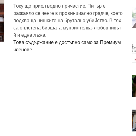
Току що приел водно причастие, Питър е
разкаяло се ченге в провинциално градче, което
подхваща нишките на брутално убийство. В тях
са оплетена бившата муприятелка, любовникът
й и една лъжа.
Това съдържание е достъпно само за Премиум
членове.