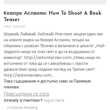
Кеворк Асланян: How To Shoot A Book
Teaser
Anton
13.02.2013
Шервай, Лайквай, Хейтвай! Или поне хвърли едно око
на новите видеа на Кеворк Асланян, тизъри на
сборника с разкази “Всичко е включено в цената” „Най-
трудното нещо на този свят е да се въздържиш от
коментар”. http://antonterziev.com „Няма нищо по
изтънчено от това да се самоубиваш с прости
удоволствия пред гладния поглед на Третия свят”.
http://antonterziev.com...
Това съдържание е достъпно само за Премиум
членове.
Присъедини се сега
Already a member?
Log in here
Continue Reading