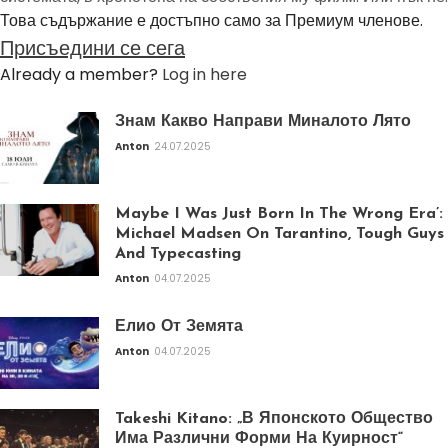
Това съдържание е достъпно само за Премиум членове.
Присъедини се сега
Already a member?
Log in here
Знам Какво Направи Миналото Лято
Anton
24.07.2025
Maybe I Was Just Born In The Wrong Era’:
Michael Madsen On Tarantino, Tough Guys
And Typecasting
Anton
04.07.2025
Елио От Земята
Anton
04.07.2025
Takeshi Kitano: „В Японското Общество
Има Различни Форми На Куирност“