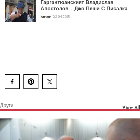
Гаргантюанският Владислав
Апостолов – Джо Пеши С Писалка
Anton
22.04.2015
Други
View All