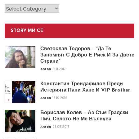
Категории
STORY МИ СЕ
Светослав Тодоров – “Да Те
Запомнят С Добро Е Риск И За Двете
Страни”
Anton
18.11.2017
Константин Трендафилов Преди
Истерията Папи Ханс И VIP Brother
Anton
18.10.2016
Борислав Колев – Аз Съм Градски
Пич. Селото Не Ме Вълнува
Anton
03.05.2015