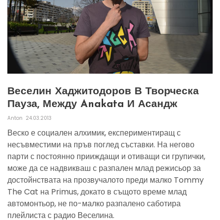
Веселин Хаджитодоров В Творческа
Пауза, Между Anakata И Асандж
Anton
24.03.2013
Веско е социален алхимик, експериментиращ с
несъвместими на пръв поглед съставки. На негово
парти с постоянно прииждащи и отиващи си групички,
може да се надвикваш с разпален млад режисьор за
достойнствата на прозвучалото преди малко Tommy
The Cat на Primus, докато в същото време млад
автомонтьор, не по-малко разпалено саботира
плейлиста с радио Веселина.