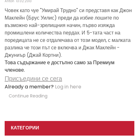
Anton
13.02.2013
Човек като чуе "Умирай Трудно" си представя как Джон
Маклейн (Брус Уилис) преди да избие лошите по
възможно най-зрелищния начин, първо изяжда
промишлени количества пердах. И 5-тата част на
поредицата не се отдалечава от този модел, с малката
разлика че този път се включва и Джак Маклейн -
Джуниър (Джай Кортни).
Това съдържание е достъпно само за Премиум
членове.
Присъедини се сега
Already a member?
Log in here
Continue Reading
КАТЕГОРИИ