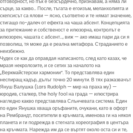
отговорност, но пък е безсърдечно, признавам, а няма ли
сърце, за какво… После, тъгата е егоизъм, меланхолията и
скепсисът са ялови — ясно, съответно и те нямат значение,
стигащо по-далеч от ефекта на чаша абсент. Концепцията
за притежание и собственост е илюзорна, контролът е
илюзорен, чашата с абсент…, виж — ако имаш пари да си я
позволиш, тя може да е реална метафора. Страданието е
неизбежно.
Чудех се как да оправдая написаното, след като казах, че
мразя некролозите, и се сетих за началото на
„Веркмайстерски хармонии“. То представлява един
неспиращ кадър, дълъг точно 20 минути. В тях разказвачът
Януш Валушка (Lars Rudolph — мир на праха му) —
юродив, сталкер, the holy fool на града — илюстрира
нагледно какво представлява Слънчевата система. Един
по един Янушка хваща оръфаните, очукани, като в офорт
на Рембрандт, посетители в кръчмата, именова ги на някоя
планета и ги подрежда в стегната хореография в центъра
на кръчмата. Нарежда им да се въртят около оста си и те,