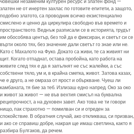
човешки незаменим културен ресурс и златен фонд —
златен не от инертен захлас по готовите епитети, а защото,
подобно златото, са проводник всичко екзистенциално
смислено и ценно да циркулира свободно във времето и
пространството. Веднъж разписали се в историята, трудът
им обособява център, без той да е фиксиран, и светът си се
върти около тях, без значение дали светът го знае или не.
Като с Махалото на Фуко. Докато са живи, те са живият ни
щит. Когато отпаднат, остава пробойна, като работа на
живите след тях е да я запълнят не със жалейки, а със
собствени тяло, ум и, в крайна сметка, живот. Затова казах,
че е друго, а не омраза от ярост и объркване. Чуеш ли
камбаната, тя бие за теб. Излизаш едно напред. Око за око
и живот за живот — не във вехтия смисъл на буквална
реципрочност, а на духовен завет. Ако това не ти говори
нищо, пак страхотно — помилван си и отреден за
спокойствие. В обратния случай, ако откликваш, си призван,
и ако се справиш добре, накрая ще имаш светлина, както я
разбира Булгаков, да речем.