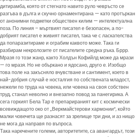
дитирамба, която от стегнато навито руло чевръсто се
разгъва в дълга и скучно орнаментирана — като протъркан
от анонимни подметки обществен килим — интелектуална
поза. По линия – мъртвият писател е безопасен, а по-
добрият писател е живият писател, така че с ласкателства
да попаразитираме и ограбим каквото може. Така ги
разбирам некролозите от писателите средна ръка. Бррр.
Мразя го този жанр, както Холдън Кофийлд може да мрази
— го мразя. Но не объркано и ядосано, друго е. Изобщо
това поле на закъсняло вчувстване и сантимент, което в
най-добрия случай е носталгия по собствената младост,
нежели по труда на човека, или човека на своя собствен
труд, станал неволно и внезапно повод за панегирика. А
сега горкият Бела Тар е препарираният кит с космически
всевиждащото око от „Веркмайстерови хармонии“, който
малки човечета ще разнасят за зрелище три дни, и аз нищо
не мога да направя по въпроса.
Така наречените големи, авторитетите, са авангардът, този