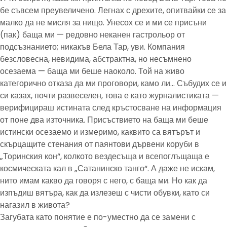
бе съвсем преувеличено. Легнах с дрехите, опитвайки се за
малко да не мисля за нищо. Унесох се и ми се присъни
(пак) баща ми — редовно неканен гастрольор от
подсъзнанието; никакъв Бела Тар, уви. Компания
безсловесна, невидима, абстрактна, но несъмнено
осезаема — баща ми беше наоколо. Той на живо
категорично отказа да ми проговори, камо ли… Събудих се и
си казах, почти развеселен, това е като журналистиката —
верифицираш истината след кръстосване на информация
от поне два източника. Присъствието на баща ми беше
истински осезаемо и измеримо, каквито са вятърът и
скърцащите стенания от паянтови дървени коруби в
„Торинския кон“, колкото вездесъща и всепоглъщаща е
космическата кал в „Сатанинско танго“. А даже не искам,
нито имам какво да говоря с него, с баща ми. Но как да
изпъдиш вятъра, как да излезеш с чисти обувки, като си
нагазил в живота?
Загубата като понятие е по-уместно да се замени с