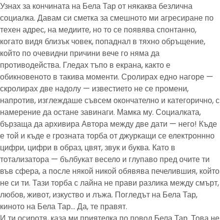
Узнах за кончината на Бела Тар от някаква безлична
социалка. Давам си сметка за смешното ми агресиране по
техен адрес, на медиите, но то се появява спонтанно,
когато видя близък човек, попаднал в тяхно обръщение,
който по очевидни причини вече го няма да
противодейства. Гледах тъпо в екрана, както е
обикновеното в такива моменти. Сролирах едно нагоре —
скролирах две надолу — известието не се промени,
напротив, изглеждаше съвсем окончателно и категорично, с
намерение да остане завинаги. Мамка му. Социалката,
бързаща да архивира Автора между две дати — него! Къде
е той и къде е грозната торба от джуркащи се електроннно
цифри, цифри в образ, цвят, звук и буква. Като в
тотализатора — бълбукат весело и глупаво пред очите ти
във сфера, а после някой никой обявява печелившия, който
не си ти. Тази торба с лайна не прави разлика между смърт,
любов, живот, изкуство и лъжа. Погледът на Бела Тар,
киното на Бела Тар… Да, те правят.
И ти осиротя, каза ми приятелка по повод Бела Тар. Това не