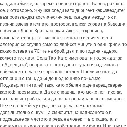
кандилкайки се, безпрекословно го правят. Бавно, разбира
се, и отговорно. Янушка следи като диригент как „звездите“
възпроизвеждат космическия ред, танцува между тях и
изрича заклинателните, протоевангелски слова на бъдещия
нобелист Ласло Краснахоркаи. Ако тази красива,
саморазказваща се смешно-тъжна, но величествена
алегория се случва само за двайсет минути в един филм, то
какво остава за 70-те на брой, дълги по година кадъра,
колкото тук живя Бела Тар. Като именоват и подреждат за
теб „нещата“, опори като него дават кураж и задължават
най-малкото да не отвръщаш поглед. Предизвикват да
отвърнеш с танц, да бъдеш едно ниво по-близо.
Подхвърлят ти ги, ей така, като обелен, още парещ сварен
картоф през масата. Да се справиш, ако може по-тихо да
си свършиш работата и да не ги посрамваш по възможност.
Не че на някой му пука, но защо да замърсяваме
допълнително с шум. Та смисълът на написаното е в
подсещане за мястото и реда на човек — в опашката, в
системата, в хронотопа на собствения му филм. Или пък не.