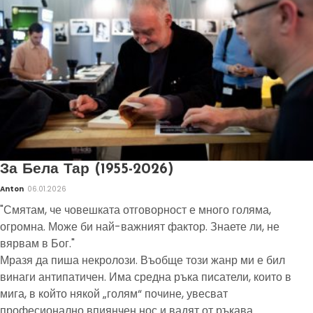
За Бела Тар (1955-2026)
Anton
06.01.2026
"Смятам, че човешката отговорност е много голяма,
огромна. Може би най-важният фактор. Знаете ли, не
вярвам в Бог."
Мразя да пиша некролози. Въобще този жанр ми е бил
винаги антипатичен. Има средна ръка писатели, които в
мига, в който някой „голям“ почине, увесват
професионално впиянчен нос и вадят от ръкава