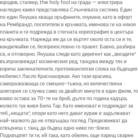
юродив, сталкер, the holy fool на града — илюстрира
нагледно какво представлява Слънчевата система. Един
по един Янушка хваща оръфаните, очукани, като в офорт
на Рембрандт, посетители в кръчмата, именова ги на някоя
планета и ги подрежда в стегната хореография в центъра
на кръчмата. Нарежда им да се въртят около оста си и те,
кандилкайки се, безпрекословно го правят. Бавно, разбира
се, и отговорно. Янушка следи като диригент как „звездите“
възпроизвеждат космическия ред, танцува между тях и
изрича заклинателните, протоевангелски слова на бъдещия
нобелист Ласло Краснахоркаи. Ако тази красива,
саморазказваща се смешно-тъжна, но величествена
алегория се случва само за двайсет минути в един филм, то
какво остава за 70-те на брой, дълги по година кадъра,
колкото тук живя Бела Тар. Като именоват и подреждат за
теб „нещата“, опори като него дават кураж и задължават
най-малкото да не отвръщаш поглед. Предизвикват да
отвърнеш с танц, да бъдеш едно ниво по-близо.
Подхвърлят ти ги, ей така, като обелен, още парещ сварен