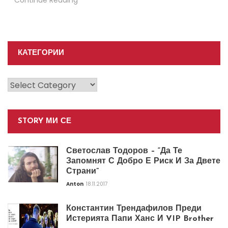
Continue Reading
КАТЕГОРИИ
Категории
STORY МИ СЕ
Светослав Тодоров – “Да Те
Запомнят С Добро Е Риск И За Двете
Страни”
Anton
18.11.2017
Константин Трендафилов Преди
Истерията Папи Ханс И VIP Brother