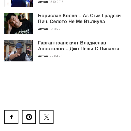
Anton
18.10.2016
Борислав Колев – Аз Съм Градски
Пич. Селото Не Ме Вълнува
Anton
03.05.2015
Гаргантюанският Владислав
Апостолов – Джо Пеши С Писалка
Anton
22.04.2015