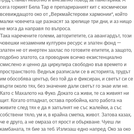
сега горкият Бела Тар е препарираният кит с космически
всевиждащото око от „Веркмайстерови хармонии“, който
малки човечета ще разнасят за зрелище три дни, и аз нищо
не мога да направя по въпроса.
Така наречените големи, авторитетите, са авангардът, този
човешки незаменим културен ресурс и златен фонд —
златен не от инертен захлас по готовите епитети, а защото,
подобно златото, са проводник всичко екзистенциално
смислено и ценно да циркулира свободно във времето и
пространството. Веднъж разписали се в историята, трудът
им обособява център, без той да е фиксиран, и светът си се
върти около тях, без значение дали светът го знае или не.
Като с Махалото на Фуко. Докато са живи, те са живият ни
щит. Когато отпаднат, остава пробойна, като работа на
живите след тях е да я запълнят не със жалейки, а със
собствени тяло, ум и, в крайна сметка, живот. Затова казах,
че е друго, а не омраза от ярост и объркване. Чуеш ли
камбаната, тя бие за теб. Излизаш едно напред. Око за око