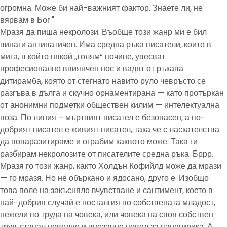
огромна. Може би най-важният фактор. Знаете ли, не
вярвам в Бог."
Мразя да пиша некролози. Въобще този жанр ми е бил
винаги антипатичен. Има средна ръка писатели, които в
мига, в който някой „голям“ почине, увесват
професионално впиянчен нос и вадят от ръкава
дитирамба, която от стегнато навито руло чевръсто се
разгъва в дълга и скучно орнаментирана — като протъркан
от анонимни подметки обществен килим — интелектуална
поза. По линия – мъртвият писател е безопасен, а по-
добрият писател е живият писател, така че с ласкателства
да попаразитираме и ограбим каквото може. Така ги
разбирам некролозите от писателите средна ръка. Бррр.
Мразя го този жанр, както Холдън Кофийлд може да мрази
— го мразя. Но не объркано и ядосано, друго е. Изобщо
това поле на закъсняло вчувстване и сантимент, което в
най-добрия случай е носталгия по собствената младост,
нежели по труда на човека, или човека на своя собствен
труд, станал неволно и внезапно повод за панегирика. А