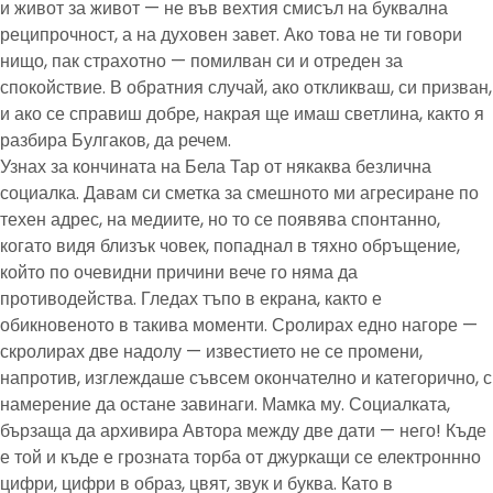
и живот за живот — не във вехтия смисъл на буквална
реципрочност, а на духовен завет. Ако това не ти говори
нищо, пак страхотно — помилван си и отреден за
спокойствие. В обратния случай, ако откликваш, си призван,
и ако се справиш добре, накрая ще имаш светлина, както я
разбира Булгаков, да речем.
Узнах за кончината на Бела Тар от някаква безлична
социалка. Давам си сметка за смешното ми агресиране по
техен адрес, на медиите, но то се появява спонтанно,
когато видя близък човек, попаднал в тяхно обръщение,
който по очевидни причини вече го няма да
противодейства. Гледах тъпо в екрана, както е
обикновеното в такива моменти. Сролирах едно нагоре —
скролирах две надолу — известието не се промени,
напротив, изглеждаше съвсем окончателно и категорично, с
намерение да остане завинаги. Мамка му. Социалката,
бързаща да архивира Автора между две дати — него! Къде
е той и къде е грозната торба от джуркащи се електроннно
цифри, цифри в образ, цвят, звук и буква. Като в