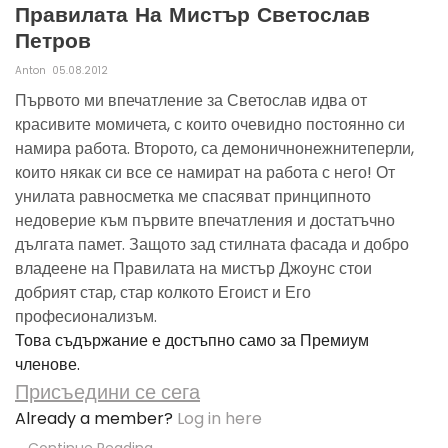
Правилата На Мистър Светослав
Петров
Anton
05.08.2012
Първото ми впечатление за Светослав идва от
красивите момичета, с които очевидно постоянно си
намира работа. Второто, са демоничнонежнитеперли,
които някак си все се намират на работа с него! От
унилата равносметка ме спасяват принципното
недоверие към първите впечатления и достатъчно
дългата памет. Защото зад стилната фасада и добро
владеене на Правилата на мистър Джоунс стои
добрият стар, стар колкото Егоист и Его
професионализъм.
Това съдържание е достъпно само за Премиум
членове.
Присъедини се сега
Already a member?
Log in here