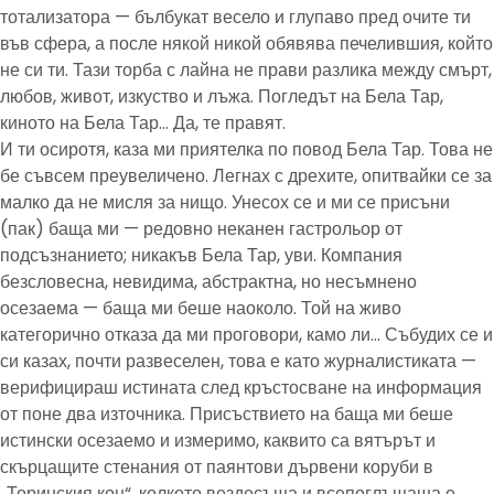
тотализатора — бълбукат весело и глупаво пред очите ти
във сфера, а после някой никой обявява печелившия, който
не си ти. Тази торба с лайна не прави разлика между смърт,
любов, живот, изкуство и лъжа. Погледът на Бела Тар,
киното на Бела Тар… Да, те правят.
И ти осиротя, каза ми приятелка по повод Бела Тар. Това не
бе съвсем преувеличено. Легнах с дрехите, опитвайки се за
малко да не мисля за нищо. Унесох се и ми се присъни
(пак) баща ми — редовно неканен гастрольор от
подсъзнанието; никакъв Бела Тар, уви. Компания
безсловесна, невидима, абстрактна, но несъмнено
осезаема — баща ми беше наоколо. Той на живо
категорично отказа да ми проговори, камо ли… Събудих се и
си казах, почти развеселен, това е като журналистиката —
верифицираш истината след кръстосване на информация
от поне два източника. Присъствието на баща ми беше
истински осезаемо и измеримо, каквито са вятърът и
скърцащите стенания от паянтови дървени коруби в
„Торинския кон“, колкото вездесъща и всепоглъщаща е