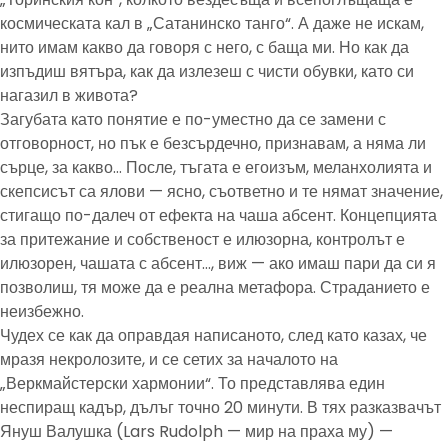
космическата кал в „Сатанинско танго“. А даже не искам,
нито имам какво да говоря с него, с баща ми. Но как да
изпъдиш вятъра, как да излезеш с чисти обувки, като си
нагазил в живота?
Загубата като понятие е по-уместно да се замени с
отговорност, но пък е безсърдечно, признавам, а няма ли
сърце, за какво… После, тъгата е егоизъм, меланхолията и
скепсисът са ялови — ясно, съответно и те нямат значение,
стигащо по-далеч от ефекта на чаша абсент. Концепцията
за притежание и собственост е илюзорна, контролът е
илюзорен, чашата с абсент…, виж — ако имаш пари да си я
позволиш, тя може да е реална метафора. Страданието е
неизбежно.
Чудех се как да оправдая написаното, след като казах, че
мразя некролозите, и се сетих за началото на
„Веркмайстерски хармонии“. То представлява един
неспиращ кадър, дълъг точно 20 минути. В тях разказвачът
Януш Валушка (Lars Rudolph — мир на праха му) —