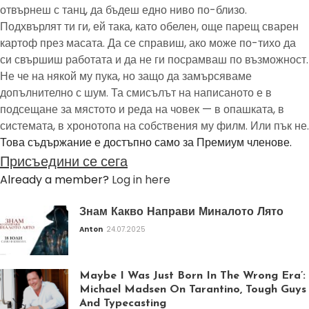
отвърнеш с танц, да бъдеш едно ниво по-близо.
Подхвърлят ти ги, ей така, като обелен, още парещ сварен
картоф през масата. Да се справиш, ако може по-тихо да
си свършиш работата и да не ги посрамваш по възможност.
Не че на някой му пука, но защо да замърсяваме
допълнително с шум. Та смисълът на написаното е в
подсещане за мястото и реда на човек — в опашката, в
системата, в хронотопа на собствения му филм. Или пък не.
Това съдържание е достъпно само за Премиум членове.
Присъедини се сега
Already a member?
Log in here
Знам Какво Направи Миналото Лято
Anton
24.07.2025
Maybe I Was Just Born In The Wrong Era’:
Michael Madsen On Tarantino, Tough Guys
And Typecasting