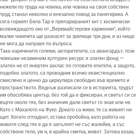
нежели по труда на човека, или човека на своя собствен
труд, станал неволно и внезапно повод за панегирика. А
сега горкият Бела Тар е препарираният кит с космически
всевиждащото око от „Веркмайстерови хармонии“, който
малки човечета ще разнасят за зрелище три дни, и аз нищо
не мога да направя по въпроса.
Така наречените големи, авторитетите, са авангардът, този
човешки незаменим културен ресурс и златен фонд —
златен не от инертен захлас по готовите епитети, а защото,
подобно златото, са проводник всичко екзистенциално
смислено и ценно да циркулира свободно във времето и
пространството. Веднъж разписали се в историята, трудът
им обособява център, без той да е фиксиран, и светът си се
върти около тях, без значение дали светът го знае или не.
Като с Махалото на Фуко. Докато са живи, те са живият ни
щит. Когато отпаднат, остава пробойна, като работа на
живите след тях е да я запълнят не със жалейки, а със
собствени тяло, ум и, в крайна сметка, живот. Затова казах,