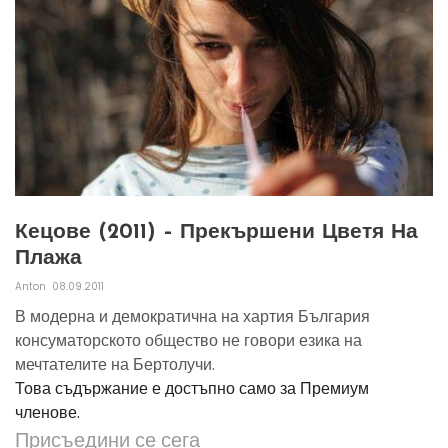
Кецове (2011) – Прекършени Цветя На
Плажа
Anton
08.09.2011
В модерна и демократична на хартия България
консуматорското общество не говори езика на
мечтателите на Бертолучи.
Това съдържание е достъпно само за Премиум
членове.
Присъедини се сега