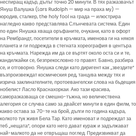
неспиращ кадър, дълъг точно 20 минути. В тях разказвачът
Януш Валушка (Lars Rudolph — мир на праха му) —
юродив, сталкер, the holy fool на града — илюстрира
нагледно какво представлява Слънчевата система. Един
по един Янушка хваща оръфаните, очукани, като в офорт
на Рембрандт, посетители в кръчмата, именова ги на някоя
планета и ги подрежда в стегната хореография в центъра
на кръчмата. Нарежда им да се въртят около оста си и те,
кандилкайки се, безпрекословно го правят. Бавно, разбира
се, и отговорно. Янушка следи като диригент как „звездите“
възпроизвеждат космическия ред, танцува между тях и
изрича заклинателните, протоевангелски слова на бъдещия
нобелист Ласло Краснахоркаи. Ако тази красива,
саморазказваща се смешно-тъжна, но величествена
алегория се случва само за двайсет минути в един филм, то
какво остава за 70-те на брой, дълги по година кадъра,
колкото тук живя Бела Тар. Като именоват и подреждат за
теб „нещата“, опори като него дават кураж и задължават
най-малкото да не отвръщаш поглед. Предизвикват да