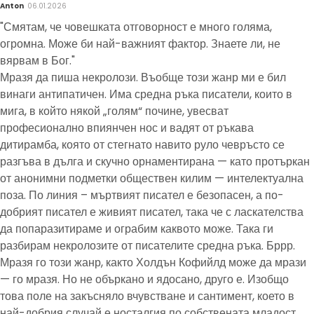
Anton
06.01.2026
"Смятам, че човешката отговорност е много голяма,
огромна. Може би най-важният фактор. Знаете ли, не
вярвам в Бог."
Мразя да пиша некролози. Въобще този жанр ми е бил
винаги антипатичен. Има средна ръка писатели, които в
мига, в който някой „голям“ почине, увесват
професионално впиянчен нос и вадят от ръкава
дитирамба, която от стегнато навито руло чевръсто се
разгъва в дълга и скучно орнаментирана — като протъркан
от анонимни подметки обществен килим — интелектуална
поза. По линия – мъртвият писател е безопасен, а по-
добрият писател е живият писател, така че с ласкателства
да попаразитираме и ограбим каквото може. Така ги
разбирам некролозите от писателите средна ръка. Бррр.
Мразя го този жанр, както Холдън Кофийлд може да мрази
— го мразя. Но не объркано и ядосано, друго е. Изобщо
това поле на закъсняло вчувстване и сантимент, което в
най-добрия случай е носталгия по собствената младост,