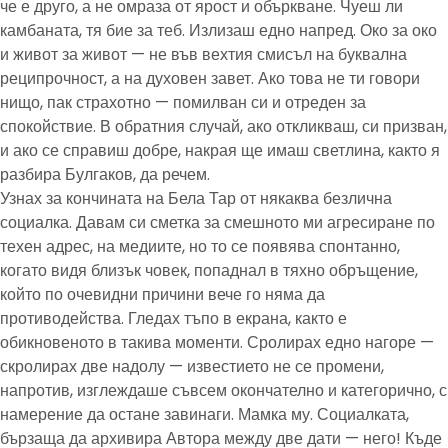
че е друго, а не омраза от ярост и объркване. Чуеш ли
камбаната, тя бие за теб. Излизаш едно напред. Око за око
и живот за живот — не във вехтия смисъл на буквална
реципрочност, а на духовен завет. Ако това не ти говори
нищо, пак страхотно — помилван си и отреден за
спокойствие. В обратния случай, ако откликваш, си призван,
и ако се справиш добре, накрая ще имаш светлина, както я
разбира Булгаков, да речем.
Узнах за кончината на Бела Тар от някаква безлична
социалка. Давам си сметка за смешното ми агресиране по
техен адрес, на медиите, но то се появява спонтанно,
когато видя близък човек, попаднал в тяхно обръщение,
който по очевидни причини вече го няма да
противодейства. Гледах тъпо в екрана, както е
обикновеното в такива моменти. Сролирах едно нагоре —
скролирах две надолу — известието не се промени,
напротив, изглеждаше съвсем окончателно и категорично, с
намерение да остане завинаги. Мамка му. Социалката,
бързаща да архивира Автора между две дати — него! Къде