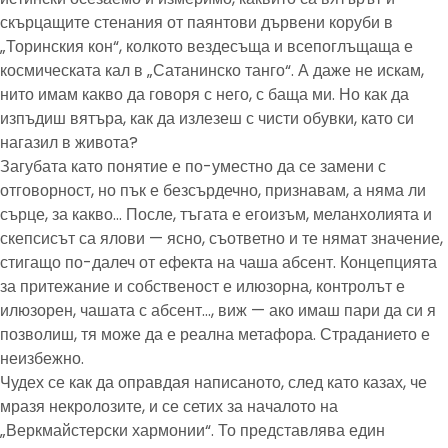
скърцащите стенания от паянтови дървени коруби в
„Торинския кон“, колкото вездесъща и всепоглъщаща е
космическата кал в „Сатанинско танго“. А даже не искам,
нито имам какво да говоря с него, с баща ми. Но как да
изпъдиш вятъра, как да излезеш с чисти обувки, като си
нагазил в живота?
Загубата като понятие е по-уместно да се замени с
отговорност, но пък е безсърдечно, признавам, а няма ли
сърце, за какво… После, тъгата е егоизъм, меланхолията и
скепсисът са ялови — ясно, съответно и те нямат значение,
стигащо по-далеч от ефекта на чаша абсент. Концепцията
за притежание и собственост е илюзорна, контролът е
илюзорен, чашата с абсент…, виж — ако имаш пари да си я
позволиш, тя може да е реална метафора. Страданието е
неизбежно.
Чудех се как да оправдая написаното, след като казах, че
мразя некролозите, и се сетих за началото на
„Веркмайстерски хармонии“. То представлява един