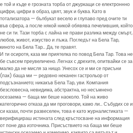
е той и къде е грозната торба от джуркащи се електроннно
цифри, цифри в образ, цвят, звук и буква. Като в
тотализатора — бълбукат весело и глупаво пред очите ти
във сфера, а после някой никой обявява печелившия, който
не си ти. Тази торба с лайна не прави разлика между смърт,
любов, живот, изкуство и лъжа. Погледът на Бела Тар,
киното на Бела Тар… Да, те правят.
И ти осиротя, каза ми приятелка по повод Бела Тар. Това не
бе съвсем преувеличено. Легнах с дрехите, опитвайки се за
малко да не мисля за нищо. Унесох се и ми се присъни
(пак) баща ми — редовно неканен гастрольор от
подсъзнанието; никакъв Бела Тар, уви. Компания
безсловесна, невидима, абстрактна, но несъмнено
осезаема — баща ми беше наоколо. Той на живо
категорично отказа да ми проговори, камо ли… Събудих се и
си казах, почти развеселен, това е като журналистиката —
верифицираш истината след кръстосване на информация
от поне два източника. Присъствието на баща ми беше
истински осезаемо и измеримо, каквито са вятърът и