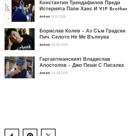
Константин Трендафилов Преди
Истерията Папи Ханс И VIP Brother
Anton
18.10.2016
Борислав Колев – Аз Съм Градски
Пич. Селото Не Ме Вълнува
Anton
03.05.2015
Гаргантюанският Владислав
Апостолов – Джо Пеши С Писалка
Anton
22.04.2015