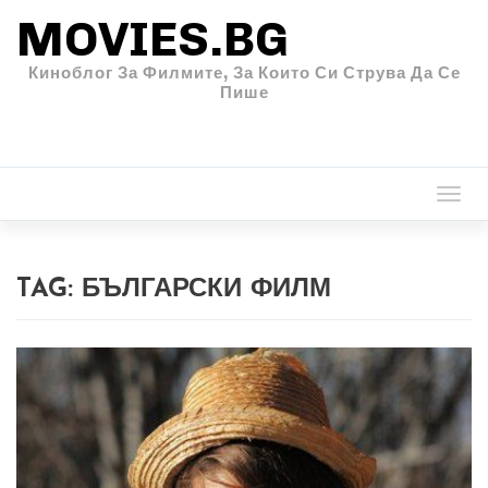
MOVIES.BG
Киноблог За Филмите, За Които Си Струва Да Се
Пише
Togg
navi
TAG:
БЪЛГАРСКИ ФИЛМ