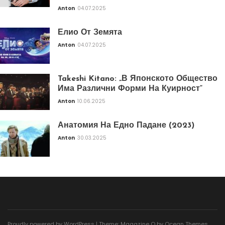
Anton
04.07.2025
Елио От Земята
Anton
04.07.2025
Takeshi Kitano: „В Японското Общество
Има Различни Форми На Куирност“
Anton
10.06.2025
Анатомия На Едно Падане (2023)
Anton
30.03.2025
Proudly powered by WordPress
|
Theme: Magazine O by
Ocean Themes
.