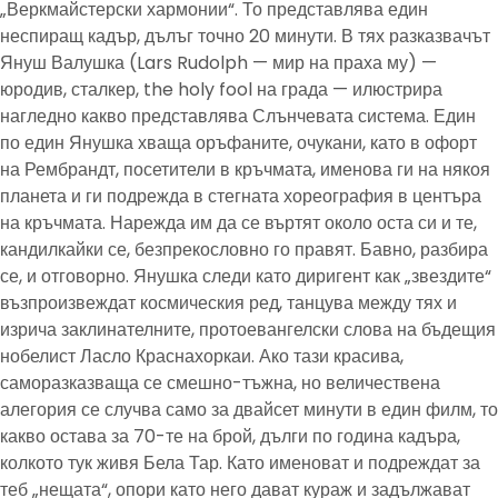
„Веркмайстерски хармонии“. То представлява един
неспиращ кадър, дълъг точно 20 минути. В тях разказвачът
Януш Валушка (Lars Rudolph — мир на праха му) —
юродив, сталкер, the holy fool на града — илюстрира
нагледно какво представлява Слънчевата система. Един
по един Янушка хваща оръфаните, очукани, като в офорт
на Рембрандт, посетители в кръчмата, именова ги на някоя
планета и ги подрежда в стегната хореография в центъра
на кръчмата. Нарежда им да се въртят около оста си и те,
кандилкайки се, безпрекословно го правят. Бавно, разбира
се, и отговорно. Янушка следи като диригент как „звездите“
възпроизвеждат космическия ред, танцува между тях и
изрича заклинателните, протоевангелски слова на бъдещия
нобелист Ласло Краснахоркаи. Ако тази красива,
саморазказваща се смешно-тъжна, но величествена
алегория се случва само за двайсет минути в един филм, то
какво остава за 70-те на брой, дълги по година кадъра,
колкото тук живя Бела Тар. Като именоват и подреждат за
теб „нещата“, опори като него дават кураж и задължават