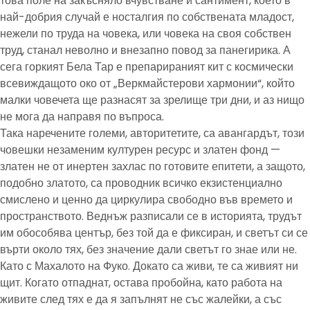
това поле на закъсняло вчувстване и сантимент, което в
най-добрия случай е носталгия по собствената младост,
нежели по труда на човека, или човека на своя собствен
труд, станал неволно и внезапно повод за панегирика. А
сега горкият Бела Тар е препарираният кит с космически
всевиждащото око от „Веркмайстерови хармонии“, който
малки човечета ще разнасят за зрелище три дни, и аз нищо
не мога да направя по въпроса.
Така наречените големи, авторитетите, са авангардът, този
човешки незаменим културен ресурс и златен фонд —
златен не от инертен захлас по готовите епитети, а защото,
подобно златото, са проводник всичко екзистенциално
смислено и ценно да циркулира свободно във времето и
пространството. Веднъж разписали се в историята, трудът
им обособява център, без той да е фиксиран, и светът си се
върти около тях, без значение дали светът го знае или не.
Като с Махалото на Фуко. Докато са живи, те са живият ни
щит. Когато отпаднат, остава пробойна, като работа на
живите след тях е да я запълнят не със жалейки, а със