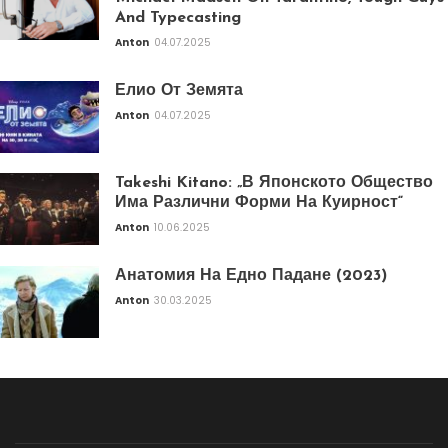
And Typecasting
Anton
04.07.2025
Елио От Земята
Anton
04.07.2025
Takeshi Kitano: „В Японското Общество
Има Различни Форми На Куирност“
Anton
10.06.2025
Анатомия На Едно Падане (2023)
Anton
30.03.2025