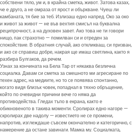
собствени тяло, ум и, в крайна сметка, живот. Затова казах,
че е друго, а не омраза от ярост и объркване. Чуеш ли
камбаната, тя бие за теб. Излизаш едно напред. Око за око
и живот за живот — не във вехтия смисъл на буквална
реципрочност, а на духовен завет. Ако това не ти говори
нищо, пак страхотно — помилван си и отреден за
спокойствие. В обратния случай, ако откликваш, си призван,
и ако се справиш добре, накрая ще имаш светлина, както я
разбира Булгаков, да речем.
Узнах за кончината на Бела Тар от някаква безлична
социалка. Давам си сметка за смешното ми агресиране по
техен адрес, на медиите, но то се появява спонтанно,
когато видя близък човек, попаднал в тяхно обръщение,
който по очевидни причини вече го няма да
противодейства. Гледах тъпо в екрана, както е
обикновеното в такива моменти. Сролирах едно нагоре —
скролирах две надолу — известието не се промени,
напротив, изглеждаше съвсем окончателно и категорично, с
намерение да остане завинаги. Мамка му. Социалката,