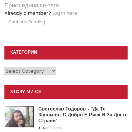
Присъедини се сега
Already a member?
Log in here
Continue Reading
КАТЕГОРИИ
Категории
STORY МИ СЕ
Светослав Тодоров – “Да Те
Запомнят С Добро Е Риск И За Двете
Страни”
Anton
18.11.2017