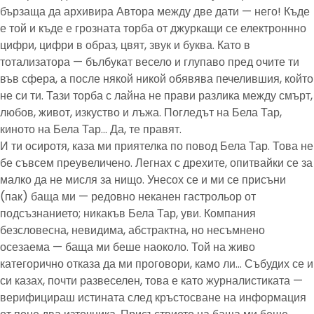
бързаща да архивира Автора между две дати — него! Къде
е той и къде е грозната торба от джуркащи се електроннно
цифри, цифри в образ, цвят, звук и буква. Като в
тотализатора — бълбукат весело и глупаво пред очите ти
във сфера, а после някой никой обявява печелившия, който
не си ти. Тази торба с лайна не прави разлика между смърт,
любов, живот, изкуство и лъжа. Погледът на Бела Тар,
киното на Бела Тар… Да, те правят.
И ти осиротя, каза ми приятелка по повод Бела Тар. Това не
бе съвсем преувеличено. Легнах с дрехите, опитвайки се за
малко да не мисля за нищо. Унесох се и ми се присъни
(пак) баща ми — редовно неканен гастрольор от
подсъзнанието; никакъв Бела Тар, уви. Компания
безсловесна, невидима, абстрактна, но несъмнено
осезаема — баща ми беше наоколо. Той на живо
категорично отказа да ми проговори, камо ли… Събудих се и
си казах, почти развеселен, това е като журналистиката —
верифицираш истината след кръстосване на информация