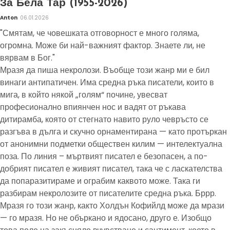
За Бела Тар (1955-2026)
Anton
06.01.2026
"Смятам, че човешката отговорност е много голяма,
огромна. Може би най-важният фактор. Знаете ли, не
вярвам в Бог."
Мразя да пиша некролози. Въобще този жанр ми е бил
винаги антипатичен. Има средна ръка писатели, които в
мига, в който някой „голям“ почине, увесват
професионално впиянчен нос и вадят от ръкава
дитирамба, която от стегнато навито руло чевръсто се
разгъва в дълга и скучно орнаментирана — като протъркан
от анонимни подметки обществен килим — интелектуална
поза. По линия – мъртвият писател е безопасен, а по-
добрият писател е живият писател, така че с ласкателства
да попаразитираме и ограбим каквото може. Така ги
разбирам некролозите от писателите средна ръка. Бррр.
Мразя го този жанр, както Холдън Кофийлд може да мрази
— го мразя. Но не объркано и ядосано, друго е. Изобщо