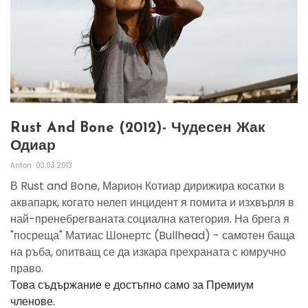
Rust And Bone (2012)- Чудесен Жак
Одиар
Anton
03.03.2013
В Rust and Bone, Марион Котиар дирижира косатки в
аквапарк, когато нелеп инцидент я помита и изхвърля в
най-пренебрегваната социална категория. На брега я
"посреща" Матиас Шонертс (Bullhead) - самотен баща
на ръба, опитващ се да изкара прехраната с юмручно
право.
Това съдържание е достъпно само за Премиум
членове.