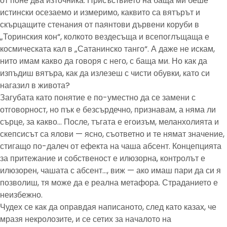
от поне два източника. Присъствието на баща ми беше
истински осезаемо и измеримо, каквито са вятърът и
скърцащите стенания от паянтови дървени коруби в
„Торинския кон“, колкото вездесъща и всепоглъщаща е
космическата кал в „Сатанинско танго“. А даже не искам,
нито имам какво да говоря с него, с баща ми. Но как да
изпъдиш вятъра, как да излезеш с чисти обувки, като си
нагазил в живота?
Загубата като понятие е по-уместно да се замени с
отговорност, но пък е безсърдечно, признавам, а няма ли
сърце, за какво… После, тъгата е егоизъм, меланхолията и
скепсисът са ялови — ясно, съответно и те нямат значение,
стигащо по-далеч от ефекта на чаша абсент. Концепцията
за притежание и собственост е илюзорна, контролът е
илюзорен, чашата с абсент…, виж — ако имаш пари да си я
позволиш, тя може да е реална метафора. Страданието е
неизбежно.
Чудех се как да оправдая написаното, след като казах, че
мразя некролозите, и се сетих за началото на