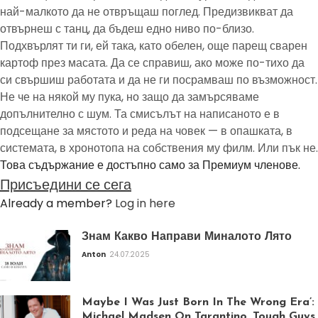
най-малкото да не отвръщаш поглед. Предизвикват да
отвърнеш с танц, да бъдеш едно ниво по-близо.
Подхвърлят ти ги, ей така, като обелен, още парещ сварен
картоф през масата. Да се справиш, ако може по-тихо да
си свършиш работата и да не ги посрамваш по възможност.
Не че на някой му пука, но защо да замърсяваме
допълнително с шум. Та смисълът на написаното е в
подсещане за мястото и реда на човек — в опашката, в
системата, в хронотопа на собствения му филм. Или пък не.
Това съдържание е достъпно само за Премиум членове.
Присъедини се сега
Already a member?
Log in here
Знам Какво Направи Миналото Лято
Anton
24.07.2025
Maybe I Was Just Born In The Wrong Era’:
Michael Madsen On Tarantino, Tough Guys