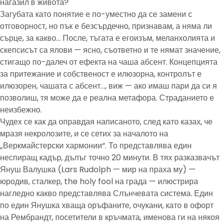
нагазил в живота?
Загубата като понятие е по-уместно да се замени с
отговорност, но пък е безсърдечно, признавам, а няма ли
сърце, за какво… После, тъгата е егоизъм, меланхолията и
скепсисът са ялови — ясно, съответно и те нямат значение,
стигащо по-далеч от ефекта на чаша абсент. Концепцията
за притежание и собственост е илюзорна, контролът е
илюзорен, чашата с абсент…, виж — ако имаш пари да си я
позволиш, тя може да е реална метафора. Страданието е
неизбежно.
Чудех се как да оправдая написаното, след като казах, че
мразя некролозите, и се сетих за началото на
„Веркмайстерски хармонии“. То представлява един
неспиращ кадър, дълъг точно 20 минути. В тях разказвачът
Януш Валушка (Lars Rudolph — мир на праха му) —
юродив, сталкер, the holy fool на града — илюстрира
нагледно какво представлява Слънчевата система. Един
по един Янушка хваща оръфаните, очукани, като в офорт
на Рембрандт, посетители в кръчмата, именова ги на някоя