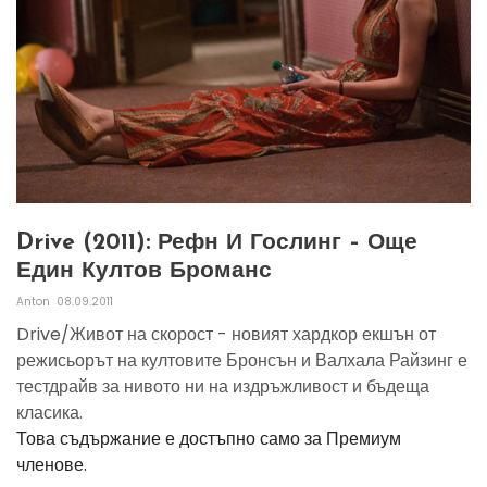
Drive (2011): Рефн И Гослинг – Още
Един Култов Броманс
Anton
08.09.2011
Drive/Живот на скорост - новият хардкор екшън от
режисьорът на култовите Бронсън и Валхала Райзинг е
тестдрайв за нивото ни на издръжливост и бъдеща
класика.
Това съдържание е достъпно само за Премиум
членове.