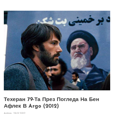
Техеран 79-Та През Погледа На Бен
Афлек В Argo (2012)
Anton
26.11.2012