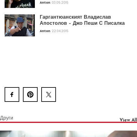
Anton
03.05.2015
Гаргантюанският Владислав
Апостолов – Джо Пеши С Писалка
Anton
22.04.2015
Други
View All