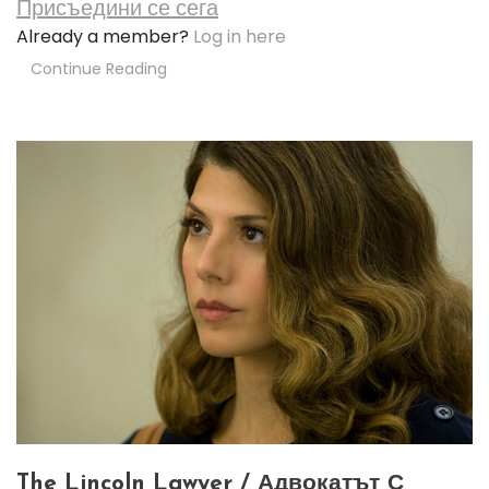
Присъедини се сега
Already a member?
Log in here
Continue Reading
The Lincoln Lawyer / Адвокатът С