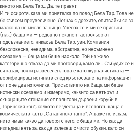
киното на Бела Тар… Да, те правят.
И ти осиротя, каза ми приятелка по повод Бела Тар. Това не
бе съвсем преувеличено. Легнах с дрехите, опитвайки се за
малко да не мисля за нищо. Унесох се и ми се присъни
(пак) баща ми — редовно неканен гастрольор от
подсъзнанието; никакъв Бела Тар, уви. Компания
безсловесна, невидима, абстрактна, но несъмнено
осезаема — баща ми беше наоколо. Той на живо
категорично отказа да ми проговори, камо ли… Събудих се и
си казах, почти развеселен, това е като журналистиката —
верифицираш истината след кръстосване на информация
от поне два източника. Присъствието на баща ми беше
истински осезаемо и измеримо, каквито са вятърът и
скърцащите стенания от паянтови дървени коруби в
„Торинския кон“, колкото вездесъща и всепоглъщаща е
космическата кал в „Сатанинско танго“. А даже не искам,
нито имам какво да говоря с него, с баща ми. Но как да
изпъдиш вятъра, как да излезеш с чисти обувки, като си