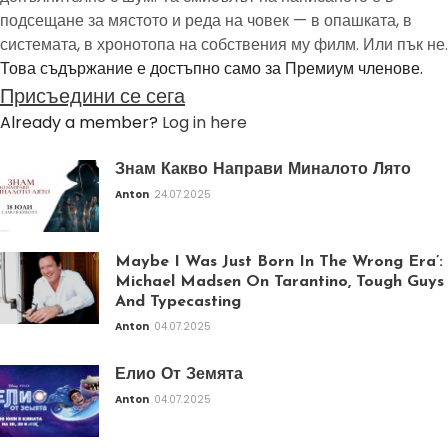
подсещане за мястото и реда на човек — в опашката, в
системата, в хронотопа на собствения му филм. Или пък не.
Това съдържание е достъпно само за Премиум членове.
Присъедини се сега
Already a member?
Log in here
Знам Какво Направи Миналото Лято
Anton
24.07.2025
Maybe I Was Just Born In The Wrong Era’:
Michael Madsen On Tarantino, Tough Guys
And Typecasting
Anton
04.07.2025
Елио От Земята
Anton
04.07.2025