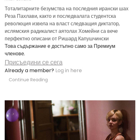
Тоталитарните безумства на последния ирански шах
Реза Пахлави, както и последвалата студентска
революция извела на власт следващия диктатор,
ислямския радикалист аятолах Хомейни са вече
перфектно описани от Ришард Капушчински
Това съдържание е достъпно само за Премиум
членове.
Присъедини се сега
Already a member?
Log in here
Continue Reading