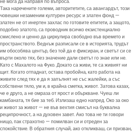
не мога да направя по въпроса.
Така наречените големи, авторитетите, са авангардът, този
човешки незаменим културен ресурс и златен фонд —
златен не от инертен захлас по готовите епитети, а защото,
подобно златото, са проводник всичко екзистенциално
смислено и ценно да циркулира свободно във времето и
пространството. Веднъж разписали се в историята, трудът
им обособява център, без той да е фиксиран, и светът си се
върти около тях, без значение дали светът го знае или не.
Като с Махалото на Фуко. Докато са живи, те са живият ни
щит. Когато отпаднат, остава пробойна, като работа на
живите след тях е да я запълнят не със жалейки, а със
собствени тяло, ум и, в крайна сметка, живот. Затова казах,
че е друго, а не омраза от ярост и объркване. Чуеш ли
камбаната, тя бие за теб. Излизаш едно напред. Око за око
и живот за живот — не във вехтия смисъл на буквална
реципрочност, а на духовен завет. Ако това не ти говори
нищо, пак страхотно — помилван си и отреден за
спокойствие. В обратния случай, ако откликваш, си призван,