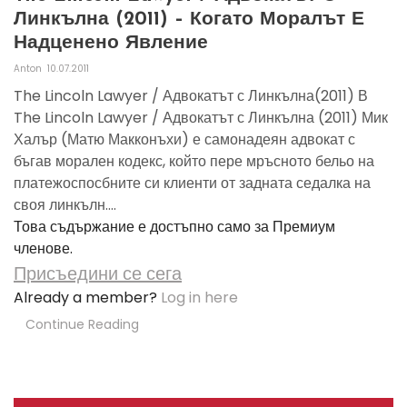
Линкълна (2011) – Когато Моралът Е
Надценено Явление
Anton
10.07.2011
The Lincoln Lawyer / Адвокатът с Линкълна(2011) В
The Lincoln Lawyer / Адвокатът с Линкълна (2011) Мик
Халър (Матю Макконъхи) е самонадеян адвокат с
бъгав морален кодекс, който пере мръсното бельо на
платежоспосбните си клиенти от задната седалка на
своя линкълн....
Това съдържание е достъпно само за Премиум
членове.
Присъедини се сега
Already a member?
Log in here
Continue Reading