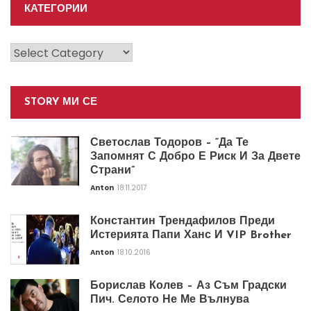
КАТЕГОРИИ
Категории
STORY МИ СЕ
Светослав Тодоров – “Да Те
Запомнят С Добро Е Риск И За Двете
Страни”
Anton
18.11.2017
Константин Трендафилов Преди
Истерията Папи Ханс И VIP Brother
Anton
18.10.2016
Борислав Колев – Аз Съм Градски
Пич. Селото Не Ме Вълнува