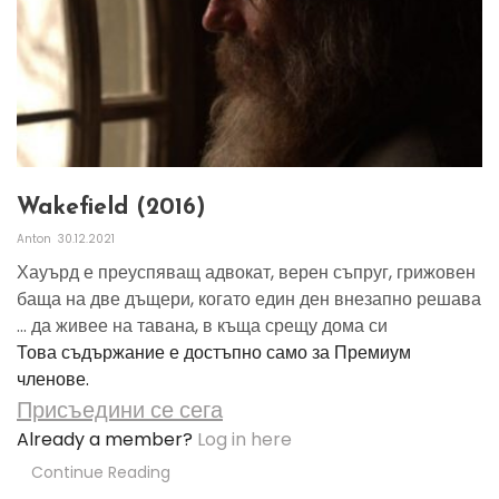
Wakefield (2016)
Anton
30.12.2021
Хауърд е преуспяващ адвокат, верен съпруг, грижовен
баща на две дъщери, когато един ден внезапно решава
... да живее на тавана, в къща срещу дома си
Това съдържание е достъпно само за Премиум
членове.
Присъедини се сега
Already a member?
Log in here
Continue Reading