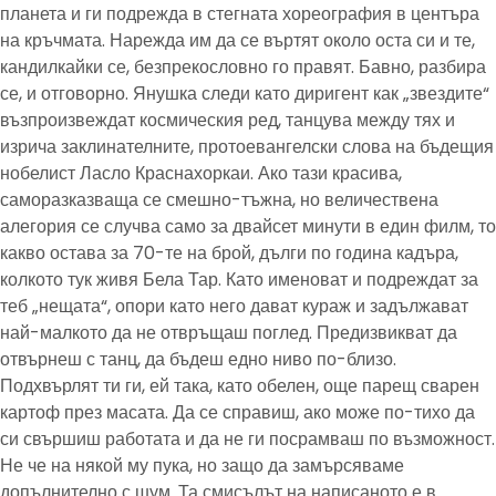
планета и ги подрежда в стегната хореография в центъра
на кръчмата. Нарежда им да се въртят около оста си и те,
кандилкайки се, безпрекословно го правят. Бавно, разбира
се, и отговорно. Янушка следи като диригент как „звездите“
възпроизвеждат космическия ред, танцува между тях и
изрича заклинателните, протоевангелски слова на бъдещия
нобелист Ласло Краснахоркаи. Ако тази красива,
саморазказваща се смешно-тъжна, но величествена
алегория се случва само за двайсет минути в един филм, то
какво остава за 70-те на брой, дълги по година кадъра,
колкото тук живя Бела Тар. Като именоват и подреждат за
теб „нещата“, опори като него дават кураж и задължават
най-малкото да не отвръщаш поглед. Предизвикват да
отвърнеш с танц, да бъдеш едно ниво по-близо.
Подхвърлят ти ги, ей така, като обелен, още парещ сварен
картоф през масата. Да се справиш, ако може по-тихо да
си свършиш работата и да не ги посрамваш по възможност.
Не че на някой му пука, но защо да замърсяваме
допълнително с шум. Та смисълът на написаното е в