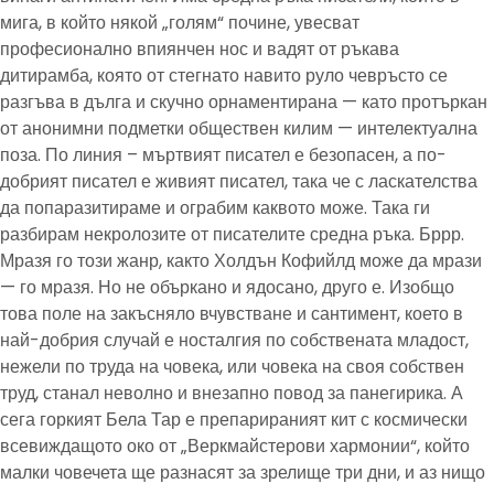
мига, в който някой „голям“ почине, увесват
професионално впиянчен нос и вадят от ръкава
дитирамба, която от стегнато навито руло чевръсто се
разгъва в дълга и скучно орнаментирана — като протъркан
от анонимни подметки обществен килим — интелектуална
поза. По линия – мъртвият писател е безопасен, а по-
добрият писател е живият писател, така че с ласкателства
да попаразитираме и ограбим каквото може. Така ги
разбирам некролозите от писателите средна ръка. Бррр.
Мразя го този жанр, както Холдън Кофийлд може да мрази
— го мразя. Но не объркано и ядосано, друго е. Изобщо
това поле на закъсняло вчувстване и сантимент, което в
най-добрия случай е носталгия по собствената младост,
нежели по труда на човека, или човека на своя собствен
труд, станал неволно и внезапно повод за панегирика. А
сега горкият Бела Тар е препарираният кит с космически
всевиждащото око от „Веркмайстерови хармонии“, който
малки човечета ще разнасят за зрелище три дни, и аз нищо