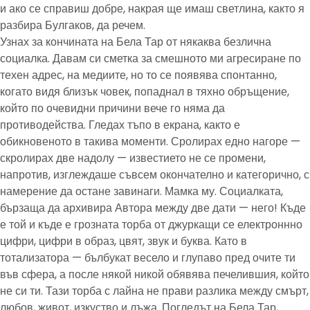
и ако се справиш добре, накрая ще имаш светлина, както я
разбира Булгаков, да речем.
Узнах за кончината на Бела Тар от някаква безлична
социалка. Давам си сметка за смешното ми агресиране по
техен адрес, на медиите, но то се появява спонтанно,
когато видя близък човек, попаднал в тяхно обръщение,
който по очевидни причини вече го няма да
противодейства. Гледах тъпо в екрана, както е
обикновеното в такива моменти. Сролирах едно нагоре —
скролирах две надолу — известието не се промени,
напротив, изглеждаше съвсем окончателно и категорично, с
намерение да остане завинаги. Мамка му. Социалката,
бързаща да архивира Автора между две дати — него! Къде
е той и къде е грозната торба от джуркащи се електроннно
цифри, цифри в образ, цвят, звук и буква. Като в
тотализатора — бълбукат весело и глупаво пред очите ти
във сфера, а после някой никой обявява печелившия, който
не си ти. Тази торба с лайна не прави разлика между смърт,
любов, живот, изкуство и лъжа. Погледът на Бела Тар,