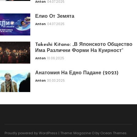
Anton
04.07.2025
Елио От Земята
Anton
04.07.2025
Takeshi Kitano: „В Японското Общество
Има Различни Форми На Куирност“
Anton
10.06.2025
Анатомия На Едно Падане (2023)
Anton
30.03.2025
Proudly powered by WordPress
|
Theme: Magazine O by
Ocean Themes
.