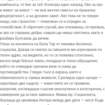
камбаната, тя бие за теб. Излизаш едно напред. Око за око
и живот за живот — не във вехтия смисъл на буквална
реципрочност, а на духовен завет. Ако това не ти говори
нищо, пак страхотно — помилван си и отреден за
спокойствие. В обратния случай, ако откликваш, си призван,
и ако се справиш добре, накрая ще имаш светлина, както я
разбира Булгаков, да речем.
Узнах за кончината на Бела Тар от някаква безлична
социалка. Давам си сметка за смешното ми агресиране по
техен адрес, на медиите, но то се появява спонтанно,
когато видя близък човек, попаднал в тяхно обръщение,
който по очевидни причини вече го няма да
противодейства. Гледах тъпо в екрана, както е
обикновеното в такива моменти. Сролирах едно нагоре —
скролирах две надолу — известието не се промени,
напротив, изглеждаше съвсем окончателно и категорично, с
намерение да остане завинаги. Мамка му. Социалката,
бързаща да архивира Автора между две дати — него! Къде