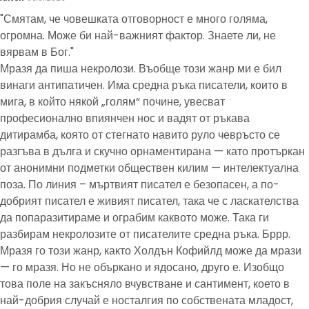
"Смятам, че човешката отговорност е много голяма,
огромна. Може би най-важният фактор. Знаете ли, не
вярвам в Бог."
Мразя да пиша некролози. Въобще този жанр ми е бил
винаги антипатичен. Има средна ръка писатели, които в
мига, в който някой „голям“ почине, увесват
професионално впиянчен нос и вадят от ръкава
дитирамба, която от стегнато навито руло чевръсто се
разгъва в дълга и скучно орнаментирана — като протъркан
от анонимни подметки обществен килим — интелектуална
поза. По линия – мъртвият писател е безопасен, а по-
добрият писател е живият писател, така че с ласкателства
да попаразитираме и ограбим каквото може. Така ги
разбирам некролозите от писателите средна ръка. Бррр.
Мразя го този жанр, както Холдън Кофийлд може да мрази
— го мразя. Но не объркано и ядосано, друго е. Изобщо
това поле на закъсняло вчувстване и сантимент, което в
най-добрия случай е носталгия по собствената младост,