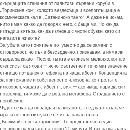
скърцащите стенания от паянтови дървени коруби в
„Торинския кон“, колкото вездесъща и всепоглъщаща е
космическата кал в „Сатанинско танго“. А даже не искам,
нито имам какво да говоря с него, с баща ми. Но как да
изпъдиш вятъра, как да излезеш с чисти обувки, като си
нагазил в живота?
Загубата като понятие е по-уместно да се замени с
отговорност, но пък е безсърдечно, признавам, а няма ли
сърце, за какво… После, тъгата е егоизъм, меланхолията и
скепсисът са ялови — ясно, съответно и те нямат значение,
стигащо по-далеч от ефекта на чаша абсент. Концепцията
за притежание и собственост е илюзорна, контролът е
илюзорен, чашата с абсент…, виж — ако имаш пари да си я
позволиш, тя може да е реална метафора. Страданието е
неизбежно.
Чудех се как да оправдая написаното, след като казах, че
мразя некролозите, и се сетих за началото на
„Веркмайстерски хармонии“. То представлява един
неспиращ кадър, дълъг точно 20 минути. В тях разказвачът