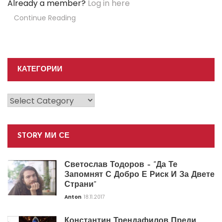
Already a member?
Log in here
Continue Reading
КАТЕГОРИИ
Категории
STORY МИ СЕ
Светослав Тодоров – “Да Те
Запомнят С Добро Е Риск И За Двете
Страни”
Anton
18.11.2017
Константин Трендафилов Преди