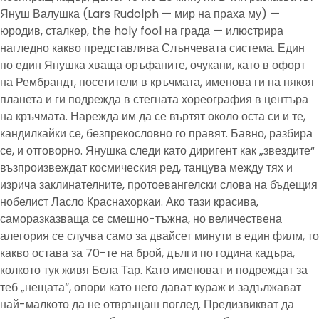
Януш Валушка (Lars Rudolph — мир на праха му) —
юродив, сталкер, the holy fool на града — илюстрира
нагледно какво представлява Слънчевата система. Един
по един Янушка хваща оръфаните, очукани, като в офорт
на Рембрандт, посетители в кръчмата, именова ги на някоя
планета и ги подрежда в стегната хореография в центъра
на кръчмата. Нарежда им да се въртят около оста си и те,
кандилкайки се, безпрекословно го правят. Бавно, разбира
се, и отговорно. Янушка следи като диригент как „звездите“
възпроизвеждат космическия ред, танцува между тях и
изрича заклинателните, протоевангелски слова на бъдещия
нобелист Ласло Краснахоркаи. Ако тази красива,
саморазказваща се смешно-тъжна, но величествена
алегория се случва само за двайсет минути в един филм, то
какво остава за 70-те на брой, дълги по година кадъра,
колкото тук живя Бела Тар. Като именоват и подреждат за
теб „нещата“, опори като него дават кураж и задължават
най-малкото да не отвръщаш поглед. Предизвикват да