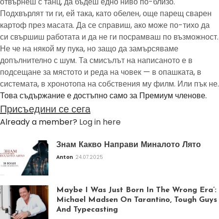
отвърнеш с танц, да бъдеш едно ниво по-близо.
Подхвърлят ти ги, ей така, като обелен, още парещ сварен
картоф през масата. Да се справиш, ако може по-тихо да
си свършиш работата и да не ги посрамваш по възможност.
Не че на някой му пука, но защо да замърсяваме
допълнително с шум. Та смисълът на написаното е в
подсещане за мястото и реда на човек — в опашката, в
системата, в хронотопа на собствения му филм. Или пък не.
Това съдържание е достъпно само за Премиум членове.
Присъедини се сега
Already a member?
Log in here
Знам Какво Направи Миналото Лято
Anton
24.07.2025
Maybe I Was Just Born In The Wrong Era’:
Michael Madsen On Tarantino, Tough Guys
And Typecasting