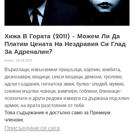
Хижа В Гората (2011) – Можем Ли Да
Платим Цената На Нездравия Си Глад
За Адреналин?
Anton
26.08.2012
Върколаци, извънземни пришълци, харпии, зомбита,
дизнозаври, вещици, секси вещици, демони, тролове,
адски създания, гигнатска змия, булка-злодей, мумии,
снежни мъртви човеци, вампири, гоблини, близнаци-
психопати и други редови изверги са държана под ключ
армия, на врата разстояние от тебе.
Това съдържание е достъпно само за Премиум
членове.
Присъедини се сега