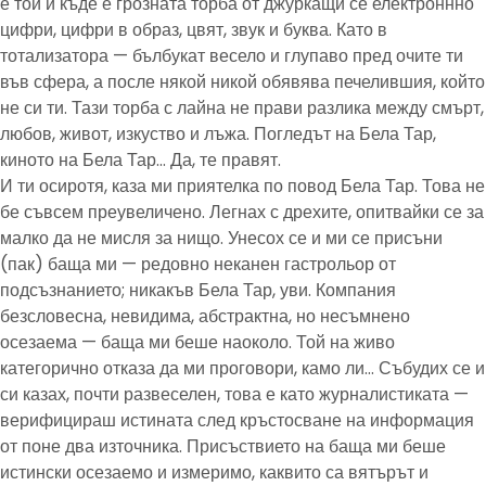
е той и къде е грозната торба от джуркащи се електроннно
цифри, цифри в образ, цвят, звук и буква. Като в
тотализатора — бълбукат весело и глупаво пред очите ти
във сфера, а после някой никой обявява печелившия, който
не си ти. Тази торба с лайна не прави разлика между смърт,
любов, живот, изкуство и лъжа. Погледът на Бела Тар,
киното на Бела Тар… Да, те правят.
И ти осиротя, каза ми приятелка по повод Бела Тар. Това не
бе съвсем преувеличено. Легнах с дрехите, опитвайки се за
малко да не мисля за нищо. Унесох се и ми се присъни
(пак) баща ми — редовно неканен гастрольор от
подсъзнанието; никакъв Бела Тар, уви. Компания
безсловесна, невидима, абстрактна, но несъмнено
осезаема — баща ми беше наоколо. Той на живо
категорично отказа да ми проговори, камо ли… Събудих се и
си казах, почти развеселен, това е като журналистиката —
верифицираш истината след кръстосване на информация
от поне два източника. Присъствието на баща ми беше
истински осезаемо и измеримо, каквито са вятърът и