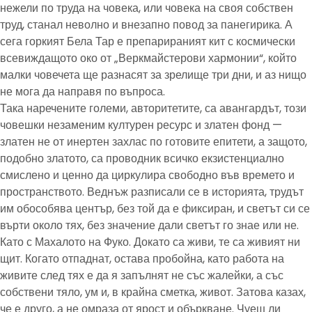
нежели по труда на човека, или човека на своя собствен
труд, станал неволно и внезапно повод за панегирика. А
сега горкият Бела Тар е препарираният кит с космически
всевиждащото око от „Веркмайстерови хармонии“, който
малки човечета ще разнасят за зрелище три дни, и аз нищо
не мога да направя по въпроса.
Така наречените големи, авторитетите, са авангардът, този
човешки незаменим културен ресурс и златен фонд —
златен не от инертен захлас по готовите епитети, а защото,
подобно златото, са проводник всичко екзистенциално
смислено и ценно да циркулира свободно във времето и
пространството. Веднъж разписали се в историята, трудът
им обособява център, без той да е фиксиран, и светът си се
върти около тях, без значение дали светът го знае или не.
Като с Махалото на Фуко. Докато са живи, те са живият ни
щит. Когато отпаднат, остава пробойна, като работа на
живите след тях е да я запълнят не със жалейки, а със
собствени тяло, ум и, в крайна сметка, живот. Затова казах,
че е друго, а не омраза от ярост и объркване. Чуеш ли