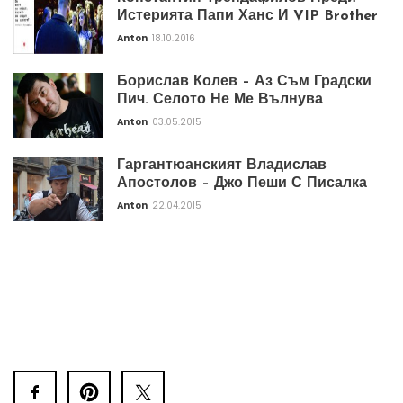
Истерията Папи Ханс И VIP Brother
Anton
18.10.2016
Борислав Колев – Аз Съм Градски
Пич. Селото Не Ме Вълнува
Anton
03.05.2015
Гаргантюанският Владислав
Апостолов – Джо Пеши С Писалка
Anton
22.04.2015