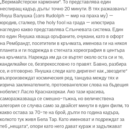
„Веркмайстерски хармонии“. То представлява един
неспиращ кадър, дълъг точно 20 минути. В тях разказвачът
Януш Валушка (Lars Rudolph — мир на праха му) —
юродив, сталкер, the holy fool на града — илюстрира
нагледно какво представлява Слънчевата система. Един
по един Янушка хваща оръфаните, очукани, като в офорт
на Рембрандт, посетители в кръчмата, именова ги на някоя
планета и ги подрежда в стегната хореография в центъра
на кръчмата. Нарежда им да се въртят около оста си и те,
кандилкайки се, безпрекословно го правят. Бавно, разбира
се, и отговорно. Янушка следи като диригент как „звездите“
възпроизвеждат космическия ред, танцува между тях и
изрича заклинателните, протоевангелски слова на бъдещия
нобелист Ласло Краснахоркаи. Ако тази красива,
саморазказваща се смешно-тъжна, но величествена
алегория се случва само за двайсет минути в един филм, то
какво остава за 70-те на брой, дълги по година кадъра,
колкото тук живя Бела Тар. Като именоват и подреждат за
теб „нещата“, опори като него дават кураж и задължават