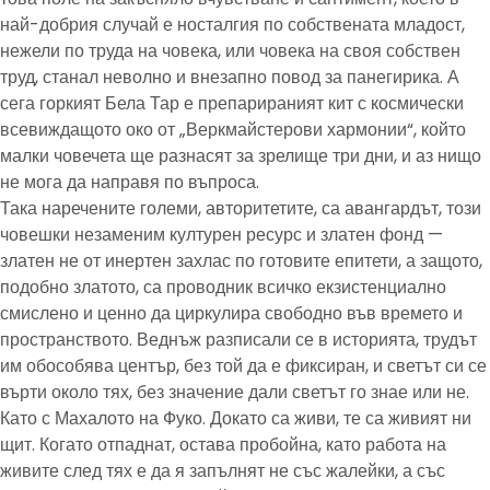
най-добрия случай е носталгия по собствената младост,
нежели по труда на човека, или човека на своя собствен
труд, станал неволно и внезапно повод за панегирика. А
сега горкият Бела Тар е препарираният кит с космически
всевиждащото око от „Веркмайстерови хармонии“, който
малки човечета ще разнасят за зрелище три дни, и аз нищо
не мога да направя по въпроса.
Така наречените големи, авторитетите, са авангардът, този
човешки незаменим културен ресурс и златен фонд —
златен не от инертен захлас по готовите епитети, а защото,
подобно златото, са проводник всичко екзистенциално
смислено и ценно да циркулира свободно във времето и
пространството. Веднъж разписали се в историята, трудът
им обособява център, без той да е фиксиран, и светът си се
върти около тях, без значение дали светът го знае или не.
Като с Махалото на Фуко. Докато са живи, те са живият ни
щит. Когато отпаднат, остава пробойна, като работа на
живите след тях е да я запълнят не със жалейки, а със