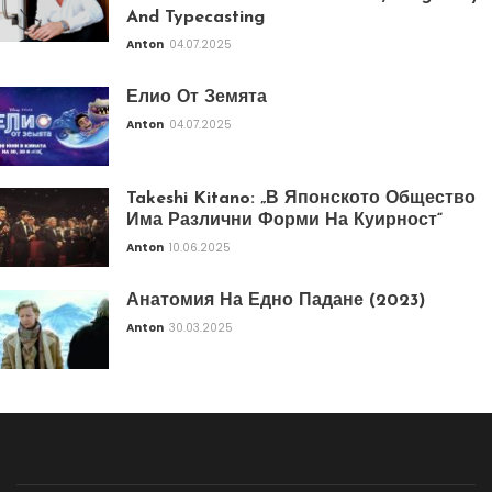
And Typecasting
Anton
04.07.2025
Елио От Земята
Anton
04.07.2025
Takeshi Kitano: „В Японското Общество
Има Различни Форми На Куирност“
Anton
10.06.2025
Анатомия На Едно Падане (2023)
Anton
30.03.2025