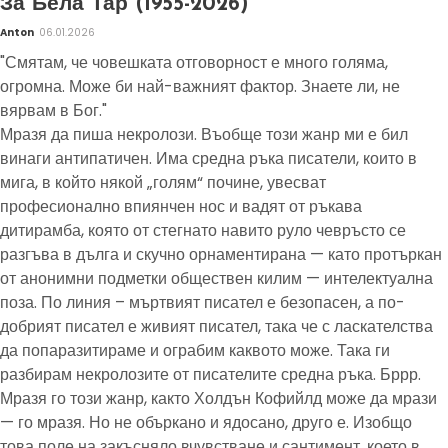
За Бела Тар (1955-2026)
Anton
06.01.2026
"Смятам, че човешката отговорност е много голяма,
огромна. Може би най-важният фактор. Знаете ли, не
вярвам в Бог."
Мразя да пиша некролози. Въобще този жанр ми е бил
винаги антипатичен. Има средна ръка писатели, които в
мига, в който някой „голям“ почине, увесват
професионално впиянчен нос и вадят от ръкава
дитирамба, която от стегнато навито руло чевръсто се
разгъва в дълга и скучно орнаментирана — като протъркан
от анонимни подметки обществен килим — интелектуална
поза. По линия – мъртвият писател е безопасен, а по-
добрият писател е живият писател, така че с ласкателства
да попаразитираме и ограбим каквото може. Така ги
разбирам некролозите от писателите средна ръка. Бррр.
Мразя го този жанр, както Холдън Кофийлд може да мрази
— го мразя. Но не объркано и ядосано, друго е. Изобщо
това поле на закъсняло вчувстване и сантимент, което в