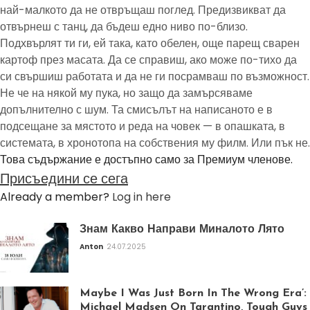
най-малкото да не отвръщаш поглед. Предизвикват да
отвърнеш с танц, да бъдеш едно ниво по-близо.
Подхвърлят ти ги, ей така, като обелен, още парещ сварен
картоф през масата. Да се справиш, ако може по-тихо да
си свършиш работата и да не ги посрамваш по възможност.
Не че на някой му пука, но защо да замърсяваме
допълнително с шум. Та смисълът на написаното е в
подсещане за мястото и реда на човек — в опашката, в
системата, в хронотопа на собствения му филм. Или пък не.
Това съдържание е достъпно само за Премиум членове.
Присъедини се сега
Already a member?
Log in here
Знам Какво Направи Миналото Лято
Anton
24.07.2025
Maybe I Was Just Born In The Wrong Era’:
Michael Madsen On Tarantino, Tough Guys