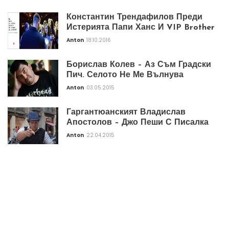
Константин Трендафилов Преди
Истерията Папи Ханс И VIP Brother
Anton
18.10.2016
Борислав Колев – Аз Съм Градски
Пич. Селото Не Ме Вълнува
Anton
03.05.2015
Гаргантюанският Владислав
Апостолов – Джо Пеши С Писалка
Anton
22.04.2015