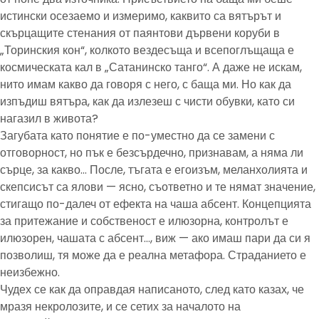
истински осезаемо и измеримо, каквито са вятърът и
скърцащите стенания от паянтови дървени коруби в
„Торинския кон“, колкото вездесъща и всепоглъщаща е
космическата кал в „Сатанинско танго“. А даже не искам,
нито имам какво да говоря с него, с баща ми. Но как да
изпъдиш вятъра, как да излезеш с чисти обувки, като си
нагазил в живота?
Загубата като понятие е по-уместно да се замени с
отговорност, но пък е безсърдечно, признавам, а няма ли
сърце, за какво… После, тъгата е егоизъм, меланхолията и
скепсисът са ялови — ясно, съответно и те нямат значение,
стигащо по-далеч от ефекта на чаша абсент. Концепцията
за притежание и собственост е илюзорна, контролът е
илюзорен, чашата с абсент…, виж — ако имаш пари да си я
позволиш, тя може да е реална метафора. Страданието е
неизбежно.
Чудех се как да оправдая написаното, след като казах, че
мразя некролозите, и се сетих за началото на