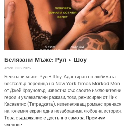
Белязани Мъже: Рул + Шоу
Anton
18.02.2025
Белязани мъже: Рул + Шоу. Адаптиран по любимата
бестселър поредица на New York Times Marked Men
от Джей Крауновър, известна със своите изключителни
герои и увлекателни разкази, този, режисиран от Ник
Касаветис (Тетрадката), изпепеляващ романс пренася
на големия екран една незабравима любовна история.
Това съдържание е достъпно само за Премиум
членове.