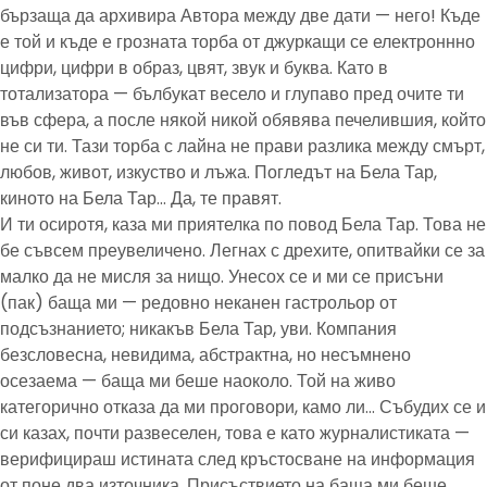
бързаща да архивира Автора между две дати — него! Къде
е той и къде е грозната торба от джуркащи се електроннно
цифри, цифри в образ, цвят, звук и буква. Като в
тотализатора — бълбукат весело и глупаво пред очите ти
във сфера, а после някой никой обявява печелившия, който
не си ти. Тази торба с лайна не прави разлика между смърт,
любов, живот, изкуство и лъжа. Погледът на Бела Тар,
киното на Бела Тар… Да, те правят.
И ти осиротя, каза ми приятелка по повод Бела Тар. Това не
бе съвсем преувеличено. Легнах с дрехите, опитвайки се за
малко да не мисля за нищо. Унесох се и ми се присъни
(пак) баща ми — редовно неканен гастрольор от
подсъзнанието; никакъв Бела Тар, уви. Компания
безсловесна, невидима, абстрактна, но несъмнено
осезаема — баща ми беше наоколо. Той на живо
категорично отказа да ми проговори, камо ли… Събудих се и
си казах, почти развеселен, това е като журналистиката —
верифицираш истината след кръстосване на информация
от поне два източника. Присъствието на баща ми беше