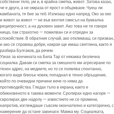
собствени тяло, ум и, в крайна сметка, живот. Затова казах,
че е друго, а не омраза от ярост и объркване. Чуеш ли
камбаната, тя бие за теб. Излизаш едно напред. Око за око
и живот за живот — не във вехтия смисъл на буквална
реципрочност, а на духовен завет. Ако това не ти говори
нищо, пак страхотно — помилван си и отреден за
спокойствие. В обратния случай, ако откликваш, си призван,
и ако се справиш добре, накрая ще имаш светлина, както я
разбира Булгаков, да речем.
Узнах за кончината на Бела Тар от някаква безлична
социалка. Давам си сметка за смешното ми агресиране по
техен адрес, на медиите, но то се появява спонтанно,
когато видя близък човек, попаднал в тяхно обръщение,
който по очевидни причини вече го няма да
противодейства. Гледах тъпо в екрана, както е
обикновеното в такива моменти. Сролирах едно нагоре —
скролирах две надолу — известието не се промени,
напротив, изглеждаше съвсем окончателно и категорично, с
намерение да остане завинаги. Мамка му. Социалката,