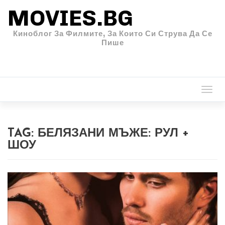
MOVIES.BG
Киноблог За Филмите, За Които Си Струва Да Се
Пише
Togg
navi
TAG:
БЕЛЯЗАНИ МЪЖЕ: РУЛ +
ШОУ