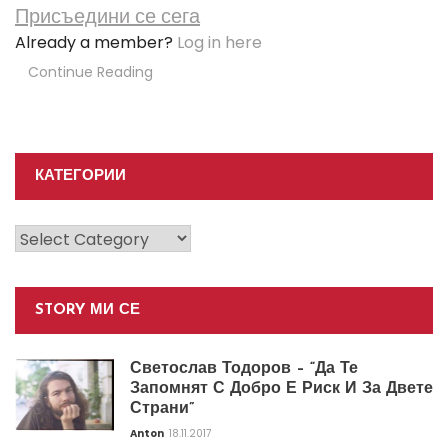
Присъедини се сега
Already a member?
Log in here
Continue Reading
КАТЕГОРИИ
Категории
STORY МИ СЕ
Светослав Тодоров – “Да Те
Запомнят С Добро Е Риск И За Двете
Страни”
Anton
18.11.2017