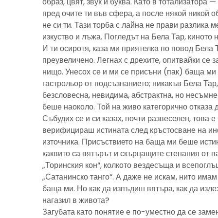
образ, цвят, звук и буква. Като в тотализатора 
пред очите ти във сфера, а после някой никой 
не си ти. Тази торба с лайна не прави разлика м
изкуство и лъжа. Погледът на Бела Тар, киното н
И ти осиротя, каза ми приятелка по повод Бела 
преувеличено. Легнах с дрехите, опитвайки се з
нищо. Унесох се и ми се присъни (пак) баща м
гастрольор от подсъзнанието; никакъв Бела Тар
безсловесна, невидима, абстрактна, но несъмн
беше наоколо. Той на живо категорично отказа 
Събудих се и си казах, почти развеселен, това 
верифицираш истината след кръстосване на ин
източника. Присъствието на баща ми беше исти
каквито са вятърът и скърцащите стенания от п
„Торинския кон“, колкото вездесъща и всепоглъ
„Сатанинско танго“. А даже не искам, нито имам 
баща ми. Но как да изпъдиш вятъра, как да излез
нагазил в живота?
Загубата като понятие е по-уместно да се замен