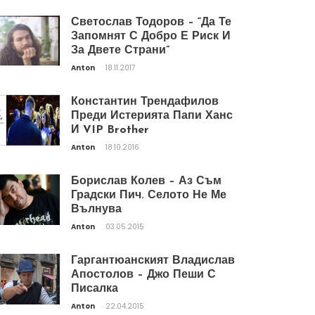
Светослав Тодоров – “Да Те
Запомнят С Добро Е Риск И
За Двете Страни”
Anton
18.11.2017
Константин Трендафилов
Преди Истерията Папи Ханс
И VIP Brother
Anton
18.10.2016
Борислав Колев – Аз Съм
Градски Пич. Селото Не Ме
Вълнува
Anton
03.05.2015
Гаргантюанският Владислав
Апостолов – Джо Пеши С
Писалка
Anton
22.04.2015