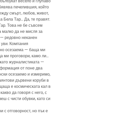
— бълбукат весело и глупаво
обявява печелившия, който
ежду смърт, любов, живот,
а Бела Тар… Да, те правят.
Тар. Това не бе съвсем
а малко да не мисля за
и — редовно неканен
, уви. Компания
ено осезаема — баща ми
да ми проговори, камо ли…
е като журналистиката —
формация от поне два
нски осезаемо и измеримо,
аянтови дървени коруби в
щаща е космическата кал в
какво да говоря с него, с
еш с чисти обувки, като си
и с отговорност, но пък е