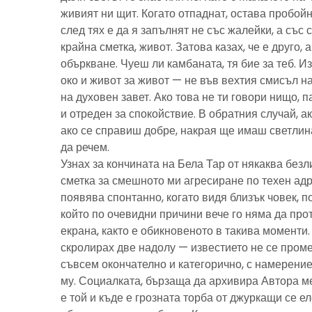
живият ни щит. Когато отпаднат, остава пробойн
след тях е да я запълнят не със жалейки, а със с
крайна сметка, живот. Затова казах, че е друго, 
объркване. Чуеш ли камбаната, тя бие за теб. И
око и живот за живот — не във вехтия смисъл н
на духовен завет. Ако това не ти говори нищо, 
и отреден за спокойствие. В обратния случай, ак
ако се справиш добре, накрая ще имаш светлина
да речем.
Узнах за кончината на Бела Тар от някаква без
сметка за смешното ми агресиране по техен адре
появява спонтанно, когато видя близък човек, 
който по очевидни причини вече го няма да про
екрана, както е обикновеното в такива моменти
скролирах две надолу — известието не се пром
съвсем окончателно и категорично, с намерение
му. Социалката, бързаща да архивира Автора м
е той и къде е грозната торба от джуркащи се 