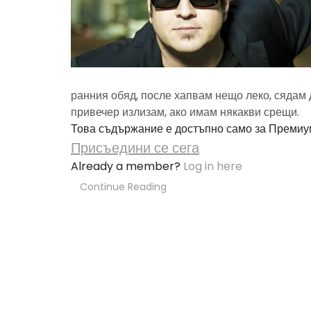
ранния обяд, после хапвам нещо леко, сядам 
привечер излизам, ако имам някакви срещи.
Това съдържание е достъпно само за Премиу
Присъедини се сега
Already a member?
Log in here
Continue Reading