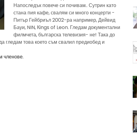
Напоследък повече си почивам.. Сутрин като
стана пия кафе, свалям си много концерти -
Питър Гейбриъл 2002-ра например, Дейвид
Бауи, NIN, Кings of Leon. Гледам документални
филмчета, българска телевизия- не! Така до
да гледам това което съм свалил предиобед и
м членове.