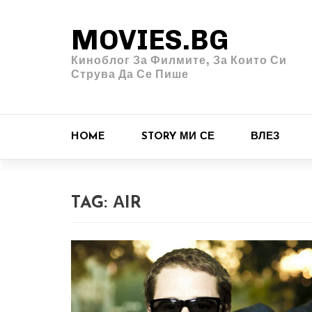
MOVIES.BG
Киноблог За Филмите, За Които Си
Струва Да Се Пише
HOME
STORY МИ СЕ
ВЛЕЗ
TAG:
АIR