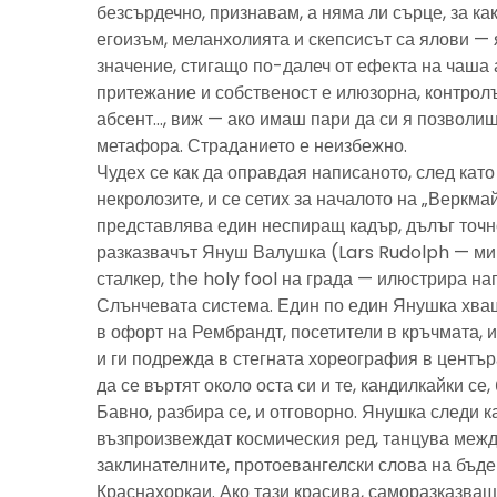
безсърдечно, признавам, а няма ли сърце, за ка
егоизъм, меланхолията и скепсисът са ялови — 
значение, стигащо по-далеч от ефекта на чаша 
притежание и собственост е илюзорна, контролъ
абсент…, виж — ако имаш пари да си я позволиш
метафора. Страданието е неизбежно.
Чудех се как да оправдая написаното, след като 
некролозите, и се сетих за началото на „Веркма
представлява един неспиращ кадър, дълъг точно
разказвачът Януш Валушка (Lars Rudolph — ми
сталкер, the holy fool на града — илюстрира н
Слънчевата система. Един по един Янушка хващ
в офорт на Рембрандт, посетители в кръчмата, 
и ги подрежда в стегната хореография в центъ
да се въртят около оста си и те, кандилкайки се
Бавно, разбира се, и отговорно. Янушка следи к
възпроизвеждат космическия ред, танцува межд
заклинателните, протоевангелски слова на бъд
Краснахоркаи. Ако тази красива, саморазказва