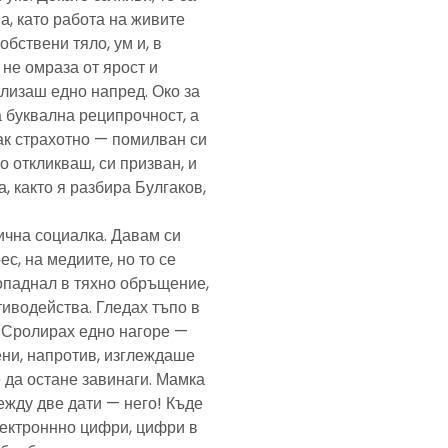
а, като работа на живите
обствени тяло, ум и, в
а не омраза от ярост и
злизаш едно напред. Око за
а буквална реципрочност, а
пак страхотно — помилван си
о откликваш, си призван, и
, както я разбира Булгаков,
лична социалка. Давам си
с, на медиите, но то се
попаднал в тяхно обръщение,
тиводейства. Гледах тъпо в
. Сролирах едно нагоре —
ени, напротив, изглеждаше
 да остане завинаги. Мамка
ежду две дати — него! Къде
електроннно цифри, цифри в