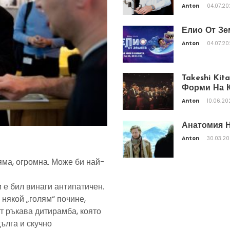
Anton
04.07.2
Елио От Зе
Anton
04.07.2
Takeshi Ki
Форми На К
Anton
10.06.20
Анатомия Н
Anton
30.03.2
яма, огромна. Може би най-
 е бил винаги антипатичен.
 някой „голям“ почине,
т ръкава дитирамба, която
дълга и скучно