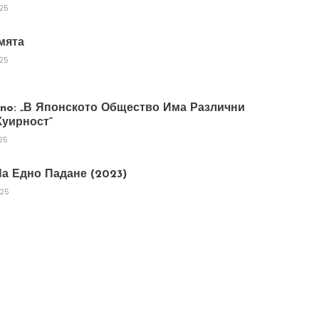
025
мята
025
tano: „В Японското Общество Има Различни
уирност“
25
а Едно Падане (2023)
025