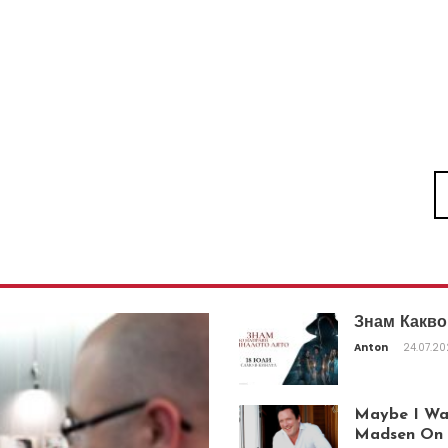
Знам Какво
Anton
24.07.2
Maybe I Was
Madsen On T