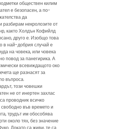
подметки обществен килим
ател е безопасен, а по-
скателства да
и разбирам некролозите от
анр, както Холдън Кофийлд
сано, друго е. Изобщо това
то в най-добрия случай е
уда на човека, или човека
но повод за панегирика. А
осмически всевиждащото око
ечета ще разнасят за
по въпроса.
ардът, този човешки
тен не от инертен захлас
, са проводник всичко
 свободно във времето и
та, трудът им обособява
рти около тях, без значение
Фуко. Докато са живи, те са