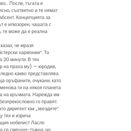
кво… После, тъгата е
ясно, съответно и те нямат
абсент. Концепцията за
т е илюзорен, чашата с
, тя може да е реална
казах, че мразя
йстерски хармонии“. То
 20 минути. В тях
р на праха му) — юродив,
агледно какво представлява
а оръфаните, очукани, като
именова ги на някоя планета
ра на кръчмата. Нарежда им
, безпрекословно го правят.
ато диригент как „звездите“
у тях и изрича
ещия нобелист Ласло
ща се смешно-тъжна, но