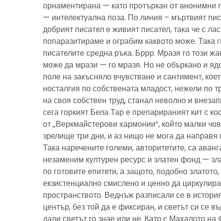
орнаментирана — като протъркан от анонимни 
— интелектуална поза. По линия – мъртвият пис
добрият писател е живият писател, така че с ла
попаразитираме и ограбим каквото може. Така г
писателите средна ръка. Бррр. Мразя го този ж
може да мрази — го мразя. Но не объркано и ядо
поле на закъсняло вчувстване и сантимент, кое
носталгия по собствената младост, нежели по тр
на своя собствен труд, станал неволно и внезап
сега горкият Бела Тар е препарираният кит с к
от „Веркмайстерови хармонии“, който малки чов
зрелище три дни, и аз нищо не мога да направя 
Така наречените големи, авторитетите, са аванг
незаменим културен ресурс и златен фонд — зла
по готовите епитети, а защото, подобно златото
екзистенциално смислено и ценно да циркулира
пространството. Веднъж разписали се в история
център, без той да е фиксиран, и светът си се въ
дали светът го знае или не. Като с Махалото на 