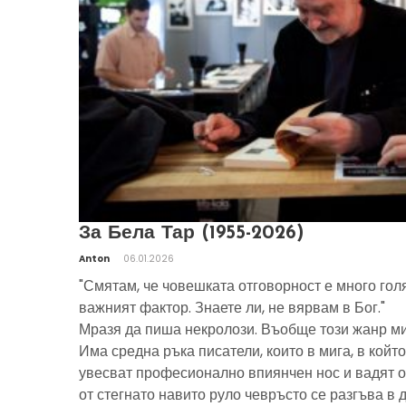
За Бела Тар (1955-2026)
Anton
06.01.2026
"Смятам, че човешката отговорност е много гол
важният фактор. Знаете ли, не вярвам в Бог."
Мразя да пиша некролози. Въобще този жанр ми
Има средна ръка писатели, които в мига, в който
увесват професионално впиянчен нос и вадят о
от стегнато навито руло чевръсто се разгъва в 