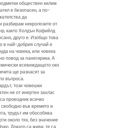
подметки обществен килим
ател е безопасен, а по-
скателства да
и разбирам некролозите от
анр, както Холдън Кофийлд
сано, друго е. Изобщо това
то в най-добрия случай е
уда на човека, или човека
но повод за панегирика. А
осмически всевиждащото око
ечета ще разнасят за
по въпроса.
ардът, този човешки
тен не от инертен захлас
, са проводник всичко
 свободно във времето и
та, трудът им обособява
рти около тях, без значение
Фуко. Докато са живи, те са