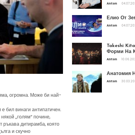
Anton
04.07.2
Елио От Зе
Anton
04.07.2
Takeshi Ki
Форми На К
Anton
10.06.20
Анатомия Н
Anton
30.03.2
яма, огромна. Може би най-
 е бил винаги антипатичен.
 някой „голям“ почине,
т ръкава дитирамба, която
дълга и скучно