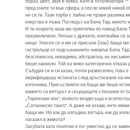
образ, цвят, звук и буква. Като в тотализатора 
пред очите ти във сфера, а после някой никой 
не си ти. Тази торба с лайна не прави разлика м
изкуство и лъжа. Погледът на Бела Тар, киното н
И ти осиротя, каза ми приятелка по повод Бела 
преувеличено. Легнах с дрехите, опитвайки се з
нищо. Унесох се и ми се присъни (пак) баща м
гастрольор от подсъзнанието; никакъв Бела Тар
безсловесна, невидима, абстрактна, но несъмн
беше наоколо. Той на живо категорично отказа 
Събудих се и си казах, почти развеселен, това 
верифицираш истината след кръстосване на ин
източника. Присъствието на баща ми беше исти
каквито са вятърът и скърцащите стенания от п
„Торинския кон“, колкото вездесъща и всепоглъ
„Сатанинско танго“. А даже не искам, нито имам 
баща ми. Но как да изпъдиш вятъра, как да излез
нагазил в живота?
Загубата като понятие е по-уместно да се замен