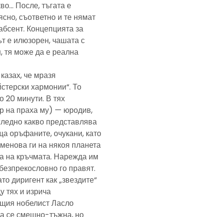
кво… После, тъгата е
ясно, съответно и те нямат
абсент. Концепцията за
т е илюзорен, чашата с
, тя може да е реална
казах, че мразя
йстерски хармонии“. То
 20 минути. В тях
р на праха му) — юродив,
агледно какво представлява
а оръфаните, очукани, като
именова ги на някоя планета
ра на кръчмата. Нарежда им
, безпрекословно го правят.
ато диригент как „звездите“
у тях и изрича
ещия нобелист Ласло
ща се смешно-тъжна, но