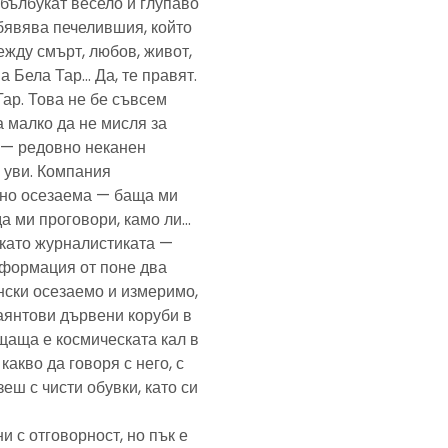
— бълбукат весело и глупаво
обявява печелившия, който
ежду смърт, любов, живот,
а Бела Тар… Да, те правят.
Тар. Това не бе съвсем
а малко да не мисля за
и — редовно неканен
, уви. Компания
ено осезаема — баща ми
да ми проговори, камо ли…
е като журналистиката —
формация от поне два
нски осезаемо и измеримо,
аянтови дървени коруби в
щаща е космическата кал в
какво да говоря с него, с
еш с чисти обувки, като си
и с отговорност, но пък е