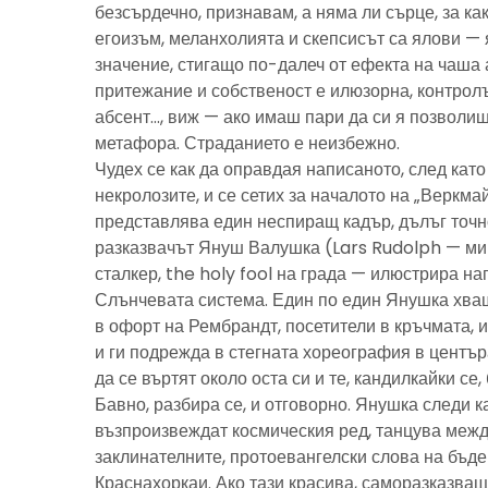
безсърдечно, признавам, а няма ли сърце, за ка
егоизъм, меланхолията и скепсисът са ялови — 
значение, стигащо по-далеч от ефекта на чаша 
притежание и собственост е илюзорна, контролъ
абсент…, виж — ако имаш пари да си я позволиш
метафора. Страданието е неизбежно.
Чудех се как да оправдая написаното, след като 
некролозите, и се сетих за началото на „Веркма
представлява един неспиращ кадър, дълъг точно
разказвачът Януш Валушка (Lars Rudolph — ми
сталкер, the holy fool на града — илюстрира н
Слънчевата система. Един по един Янушка хващ
в офорт на Рембрандт, посетители в кръчмата, 
и ги подрежда в стегната хореография в центъ
да се въртят около оста си и те, кандилкайки се
Бавно, разбира се, и отговорно. Янушка следи к
възпроизвеждат космическия ред, танцува межд
заклинателните, протоевангелски слова на бъд
Краснахоркаи. Ако тази красива, саморазказва