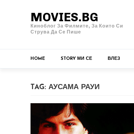
MOVIES.BG
Киноблог За Филмите, За Които Си
Струва Да Се Пише
HOME
STORY МИ СЕ
ВЛЕЗ
TAG:
АУСАМА РАУИ