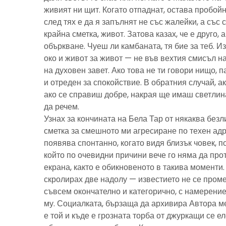
живият ни щит. Когато отпаднат, остава пробойн
след тях е да я запълнят не със жалейки, а със с
крайна сметка, живот. Затова казах, че е друго, 
объркване. Чуеш ли камбаната, тя бие за теб. И
око и живот за живот — не във вехтия смисъл н
на духовен завет. Ако това не ти говори нищо, 
и отреден за спокойствие. В обратния случай, ак
ако се справиш добре, накрая ще имаш светлина
да речем.
Узнах за кончината на Бела Тар от някаква без
сметка за смешното ми агресиране по техен адре
появява спонтанно, когато видя близък човек, 
който по очевидни причини вече го няма да про
екрана, както е обикновеното в такива моменти
скролирах две надолу — известието не се пром
съвсем окончателно и категорично, с намерение
му. Социалката, бързаща да архивира Автора м
е той и къде е грозната торба от джуркащи се 