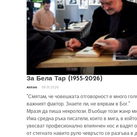
За Бела Тар (1955-2026)
Anton
06.01.2026
"Смятам, че човешката отговорност е много гол
важният фактор. Знаете ли, не вярвам в Бог."
Мразя да пиша некролози. Въобще този жанр ми
Има средна ръка писатели, които в мига, в който
увесват професионално впиянчен нос и вадят о
от стегнато навито руло чевръсто се разгъва в 