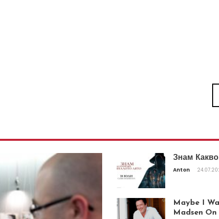
Знам Какво
Anton
24.07.2
Maybe I Was
Madsen On T