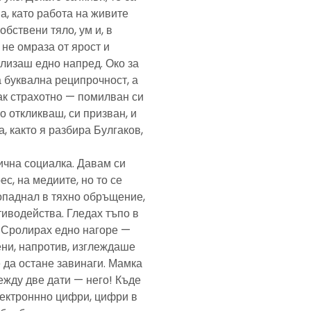
а, като работа на живите
обствени тяло, ум и, в
а не омраза от ярост и
злизаш едно напред. Око за
а буквална реципрочност, а
пак страхотно — помилван си
о откликваш, си призван, и
, както я разбира Булгаков,
лична социалка. Давам си
с, на медиите, но то се
попаднал в тяхно обръщение,
тиводейства. Гледах тъпо в
. Сролирах едно нагоре —
ени, напротив, изглеждаше
 да остане завинаги. Мамка
ежду две дати — него! Къде
електроннно цифри, цифри в