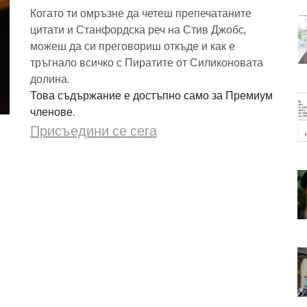
Когато ти омръзне да четеш препечатаните
цитати и Станфордска реч на Стив Джобс,
можеш да си преговориш откъде и как е
тръгнало всичко с Пиратите от Силиконовата
долина.
Това съдържание е достъпно само за Премиум
членове.
Присъедини се сега