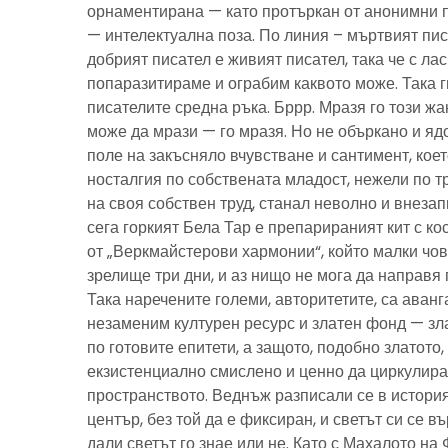
орнаментирана — като протъркан от анонимни 
— интелектуална поза. По линия – мъртвият пис
добрият писател е живият писател, така че с ла
попаразитираме и ограбим каквото може. Така г
писателите средна ръка. Бррр. Мразя го този ж
може да мрази — го мразя. Но не объркано и ядо
поле на закъсняло вчувстване и сантимент, кое
носталгия по собствената младост, нежели по тр
на своя собствен труд, станал неволно и внезап
сега горкият Бела Тар е препарираният кит с к
от „Веркмайстерови хармонии“, който малки чов
зрелище три дни, и аз нищо не мога да направя 
Така наречените големи, авторитетите, са аванг
незаменим културен ресурс и златен фонд — зла
по готовите епитети, а защото, подобно златото
екзистенциално смислено и ценно да циркулира
пространството. Веднъж разписали се в история
център, без той да е фиксиран, и светът си се въ
дали светът го знае или не. Като с Махалото на 