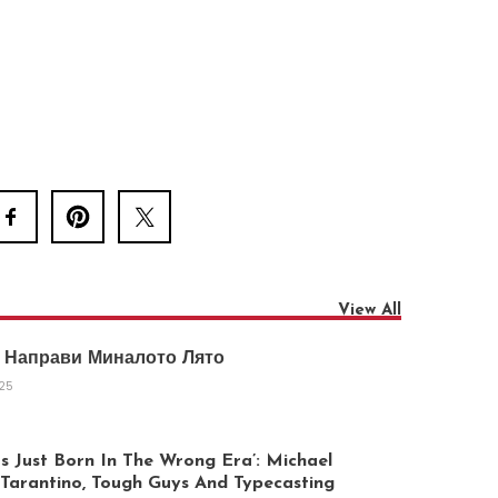
View All
 Направи Миналото Лято
025
 Just Born In The Wrong Era’: Michael
arantino, Tough Guys And Typecasting