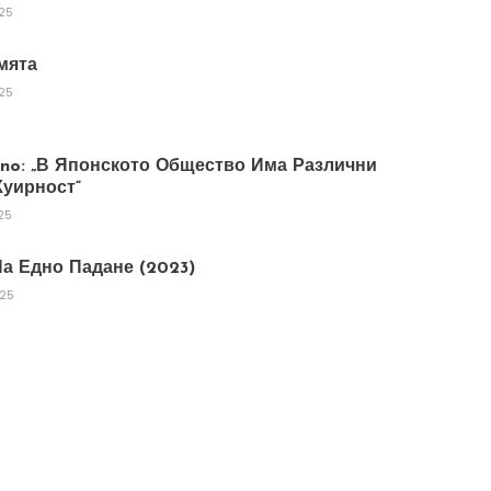
025
мята
025
tano: „В Японското Общество Има Различни
уирност“
25
а Едно Падане (2023)
025