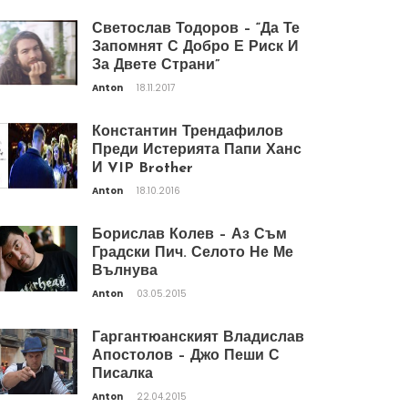
Светослав Тодоров – “Да Те
Запомнят С Добро Е Риск И
За Двете Страни”
Anton
18.11.2017
Константин Трендафилов
Преди Истерията Папи Ханс
И VIP Brother
Anton
18.10.2016
Борислав Колев – Аз Съм
Градски Пич. Селото Не Ме
Вълнува
Anton
03.05.2015
Гаргантюанският Владислав
Апостолов – Джо Пеши С
Писалка
Anton
22.04.2015