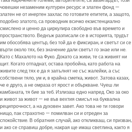
Така наречените големи, авторитетите, са авангардът, този
човешки незаменим културен ресурс и златен фонд —
златен не от инертен захлас по готовите епитети, а защото,
подобно златото, са проводник всичко екзистенциално
смислено и ценно да циркулира свободно във времето и
пространството. Веднъж разписали се в историята, трудът
им обособява център, без той да е фиксиран, и светът си се
върти около тях, без значение дали светът го знае или не.
Като с Махалото на Фуко. Докато са живи, те са живият ни
щит. Когато отпаднат, остава пробойна, като работа на
живите след тях е да я запълнят не със жалейки, а със
собствени тяло, ум и, в крайна сметка, живот. Затова казах,
че е друго, а не омраза от ярост и объркване. Чуеш ли
камбаната, тя бие за теб. Излизаш едно напред. Око за око
и живот за живот — не във вехтия смисъл на буквална
реципрочност, а на духовен завет. Ако това не ти говори
нищо, пак страхотно — помилван си и отреден за
спокойствие. В обратния случай, ако откликваш, си призван,
и ако се справиш добре, накрая ще имаш светлина, както я