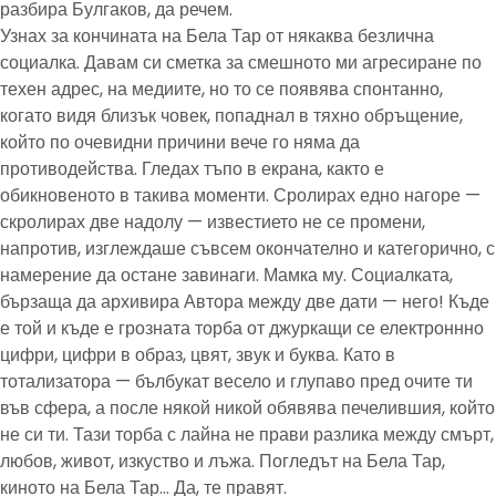
разбира Булгаков, да речем.
Узнах за кончината на Бела Тар от някаква безлична
социалка. Давам си сметка за смешното ми агресиране по
техен адрес, на медиите, но то се появява спонтанно,
когато видя близък човек, попаднал в тяхно обръщение,
който по очевидни причини вече го няма да
противодейства. Гледах тъпо в екрана, както е
обикновеното в такива моменти. Сролирах едно нагоре —
скролирах две надолу — известието не се промени,
напротив, изглеждаше съвсем окончателно и категорично, с
намерение да остане завинаги. Мамка му. Социалката,
бързаща да архивира Автора между две дати — него! Къде
е той и къде е грозната торба от джуркащи се електроннно
цифри, цифри в образ, цвят, звук и буква. Като в
тотализатора — бълбукат весело и глупаво пред очите ти
във сфера, а после някой никой обявява печелившия, който
не си ти. Тази торба с лайна не прави разлика между смърт,
любов, живот, изкуство и лъжа. Погледът на Бела Тар,
киното на Бела Тар… Да, те правят.