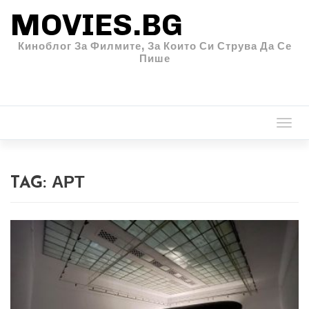
MOVIES.BG
Киноблог За Филмите, За Които Си Струва Да Се
Пише
Togg
navi
TAG:
АРТ