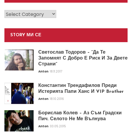
Категории
STORY МИ СЕ
Светослав Тодоров – “Да Те
Запомнят С Добро Е Риск И За Двете
Страни”
Anton
18.11.2017
Константин Трендафилов Преди
Истерията Папи Ханс И VIP Brother
Anton
18.10.2016
Борислав Колев – Аз Съм Градски
Пич. Селото Не Ме Вълнува
Anton
03.05.2015