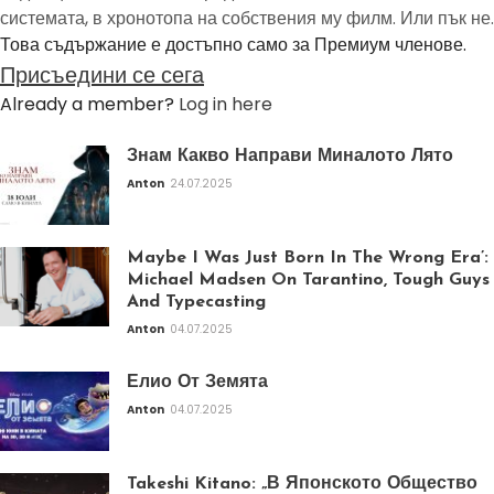
системата, в хронотопа на собствения му филм. Или пък не.
Това съдържание е достъпно само за Премиум членове.
Присъедини се сега
Already a member?
Log in here
Знам Какво Направи Миналото Лято
Anton
24.07.2025
Maybe I Was Just Born In The Wrong Era’:
Michael Madsen On Tarantino, Tough Guys
And Typecasting
Anton
04.07.2025
Елио От Земята
Anton
04.07.2025
Takeshi Kitano: „В Японското Общество