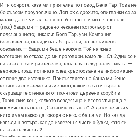
И ти осиротя, каза ми приятелка по повод Бела Тар. Това не
бе съвсем преувеличено. Легнах с дрехите, опитвайки се за
малко да не мисля за нищо. Унесох се и ми се присъни
(пак) баща ми — редовно неканен гастрольор от
подсъзнанието; никакъв Бела Тар, уви. Компания
безсловесна, невидима, абстрактна, но несъмнено
осезаема — баща ми беше наоколо. Той на живо
категорично отказа да ми проговори, камо ли… Събудих се и
си казах, почти развеселен, това е като журналистиката —
верифицираш истината след кръстосване на информация
от поне два източника. Присъствието на баща ми беше
истински осезаемо и измеримо, каквито са вятърът и
скърцащите стенания от паянтови дървени коруби в
„Торинския кон“, колкото вездесъща и всепоглъщаща е
космическата кал в „Сатанинско танго“. А даже не искам,
нито имам какво да говоря с него, с баща ми. Но как да
изпъдиш вятъра, как да излезеш с чисти обувки, като си
нагазил в живота?