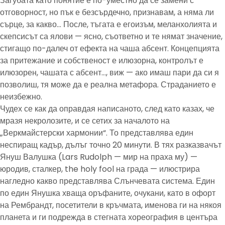
Загубата като понятие е по-уместно да се замени с
отговорност, но пък е безсърдечно, признавам, а няма ли
сърце, за какво… После, тъгата е егоизъм, меланхолията и
скепсисът са ялови — ясно, съответно и те нямат значение,
стигащо по-далеч от ефекта на чаша абсент. Концепцията
за притежание и собственост е илюзорна, контролът е
илюзорен, чашата с абсент…, виж — ако имаш пари да си я
позволиш, тя може да е реална метафора. Страданието е
неизбежно.
Чудех се как да оправдая написаното, след като казах, че
мразя некролозите, и се сетих за началото на
„Веркмайстерски хармонии“. То представлява един
неспиращ кадър, дълъг точно 20 минути. В тях разказвачът
Януш Валушка (Lars Rudolph — мир на праха му) —
юродив, сталкер, the holy fool на града — илюстрира
нагледно какво представлява Слънчевата система. Един
по един Янушка хваща оръфаните, очукани, като в офорт
на Рембрандт, посетители в кръчмата, именова ги на някоя
планета и ги подрежда в стегната хореография в центъра