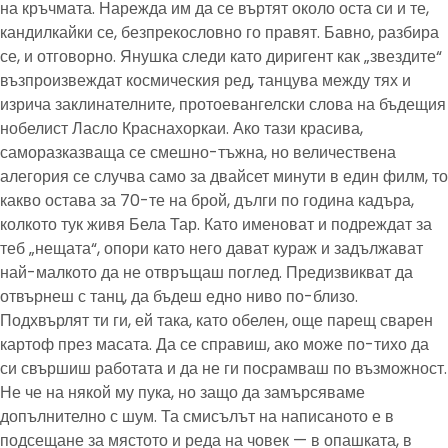
на кръчмата. Нарежда им да се въртят около оста си и те,
кандилкайки се, безпрекословно го правят. Бавно, разбира
се, и отговорно. Янушка следи като диригент как „звездите“
възпроизвеждат космическия ред, танцува между тях и
изрича заклинателните, протоевангелски слова на бъдещия
нобелист Ласло Краснахоркаи. Ако тази красива,
саморазказваща се смешно-тъжна, но величествена
алегория се случва само за двайсет минути в един филм, то
какво остава за 70-те на брой, дълги по година кадъра,
колкото тук живя Бела Тар. Като именоват и подреждат за
теб „нещата“, опори като него дават кураж и задължават
най-малкото да не отвръщаш поглед. Предизвикват да
отвърнеш с танц, да бъдеш едно ниво по-близо.
Подхвърлят ти ги, ей така, като обелен, още парещ сварен
картоф през масата. Да се справиш, ако може по-тихо да
си свършиш работата и да не ги посрамваш по възможност.
Не че на някой му пука, но защо да замърсяваме
допълнително с шум. Та смисълът на написаното е в
подсещане за мястото и реда на човек — в опашката, в