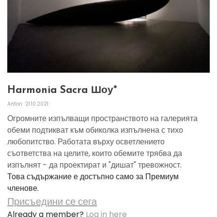
Harmonia Sacra Шоу*
Anton
21.10.2021
Огромните изпълващи пространството на галерията
обеми подтикват към обиколка изпълнена с тихо
любопитство. Работата върху осветлението
съответства на целите, които обемите трябва да
изпълнят - да проектират и "дишат" тревожност.
Това съдържание е достъпно само за Премиум
членове.
Присъедини се сега
Already a member?
Log in here