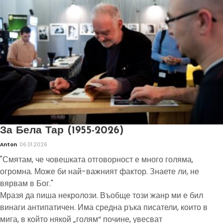
За Бела Тар (1955-2026)
Anton
06.01.2026
"Смятам, че човешката отговорност е много голяма,
огромна. Може би най-важният фактор. Знаете ли, не
вярвам в Бог."
Мразя да пиша некролози. Въобще този жанр ми е бил
винаги антипатичен. Има средна ръка писатели, които в
мига, в който някой „голям“ почине, увесват