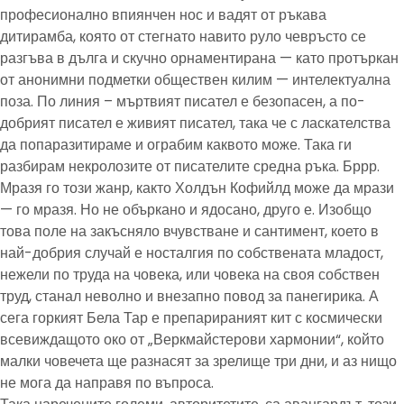
професионално впиянчен нос и вадят от ръкава
дитирамба, която от стегнато навито руло чевръсто се
разгъва в дълга и скучно орнаментирана — като протъркан
от анонимни подметки обществен килим — интелектуална
поза. По линия – мъртвият писател е безопасен, а по-
добрият писател е живият писател, така че с ласкателства
да попаразитираме и ограбим каквото може. Така ги
разбирам некролозите от писателите средна ръка. Бррр.
Мразя го този жанр, както Холдън Кофийлд може да мрази
— го мразя. Но не объркано и ядосано, друго е. Изобщо
това поле на закъсняло вчувстване и сантимент, което в
най-добрия случай е носталгия по собствената младост,
нежели по труда на човека, или човека на своя собствен
труд, станал неволно и внезапно повод за панегирика. А
сега горкият Бела Тар е препарираният кит с космически
всевиждащото око от „Веркмайстерови хармонии“, който
малки човечета ще разнасят за зрелище три дни, и аз нищо
не мога да направя по въпроса.