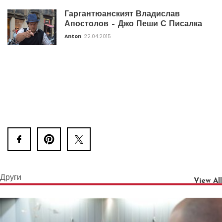
Гаргантюанският Владислав
Апостолов – Джо Пеши С Писалка
Anton
22.04.2015
Други
View All