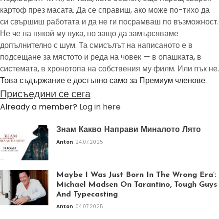
картоф през масата. Да се справиш, ако може по-тихо да
си свършиш работата и да не ги посрамваш по възможност.
Не че на някой му пука, но защо да замърсяваме
допълнително с шум. Та смисълът на написаното е в
подсещане за мястото и реда на човек — в опашката, в
системата, в хронотопа на собствения му филм. Или пък не.
Това съдържание е достъпно само за Премиум членове.
Присъедини се сега
Already a member?
Log in here
Знам Какво Направи Миналото Лято
Anton
24.07.2025
Maybe I Was Just Born In The Wrong Era’:
Michael Madsen On Tarantino, Tough Guys
And Typecasting
Anton
04.07.2025