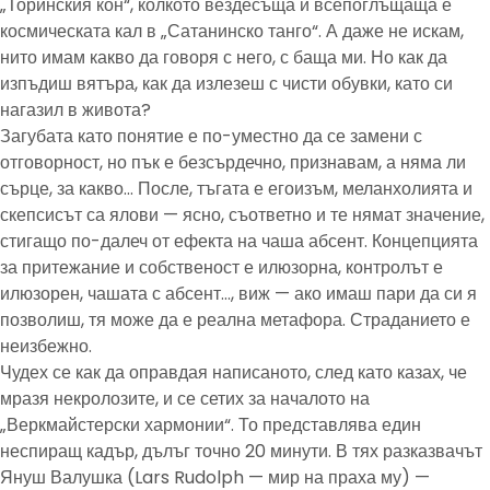
„Торинския кон“, колкото вездесъща и всепоглъщаща е
космическата кал в „Сатанинско танго“. А даже не искам,
нито имам какво да говоря с него, с баща ми. Но как да
изпъдиш вятъра, как да излезеш с чисти обувки, като си
нагазил в живота?
Загубата като понятие е по-уместно да се замени с
отговорност, но пък е безсърдечно, признавам, а няма ли
сърце, за какво… После, тъгата е егоизъм, меланхолията и
скепсисът са ялови — ясно, съответно и те нямат значение,
стигащо по-далеч от ефекта на чаша абсент. Концепцията
за притежание и собственост е илюзорна, контролът е
илюзорен, чашата с абсент…, виж — ако имаш пари да си я
позволиш, тя може да е реална метафора. Страданието е
неизбежно.
Чудех се как да оправдая написаното, след като казах, че
мразя некролозите, и се сетих за началото на
„Веркмайстерски хармонии“. То представлява един
неспиращ кадър, дълъг точно 20 минути. В тях разказвачът
Януш Валушка (Lars Rudolph — мир на праха му) —