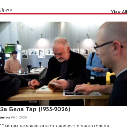
Други
View All
За Бела Тар (1955-2026)
Anton
06.01.2026
"Смятам, че човешката отговорност е много голяма,