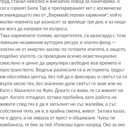
труд, станал неволно и внезапно повод за панегирика. А
сега горкият Бела Тар е препарираният кит с космически
всевиждащото око от „Веркмайстерови хармонии“, който
малки човечета ще разнасят за зрелище три дни, и аз нищо
не мога да направя по въпроса.
Така наречените големи, авторитетите, са авангардът, този
човешки незаменим културен ресурс и златен фонд —
златен не от инертен захлас по готовите епитети, а защото,
подобно златото, са проводник всичко екзистенциално
смислено и ценно да циркулира свободно във времето и
пространството. Веднъж разписали се в историята, трудът
им обособява център, без той да е фиксиран, и светът си се
върти около тях, без значение дали светът го знае или не.
Като с Махалото на Фуко. Докато са живи, те са живият ни
щит. Когато отпаднат, остава пробойна, като работа на
живите след тях е да я запълнят не със жалейки, а със
собствени тяло, ум и, в крайна сметка, живот. Затова казах,
че е друго, а не омраза от ярост и объркване. Чуеш ли
камбаната, тя бие за теб. Излизаш едно напред. Око за око