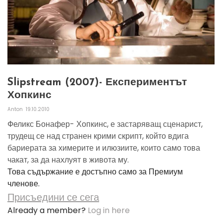
Slipstream (2007)- Експериментът
Хопкинс
Anton
19.10.2010
Феликс Бонафер- Хопкинс, е застаряващ сценарист,
трудещ се над странен крими скрипт, който вдига
бариерата за химерите и илюзиите, които само това
чакат, за да нахлуят в живота му.
Това съдържание е достъпно само за Премиум
членове.
Присъедини се сега
Already a member?
Log in here