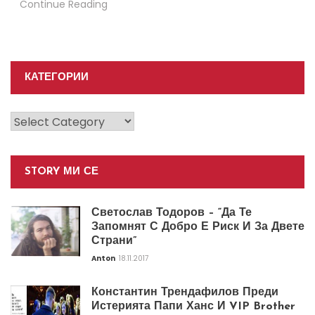
Continue Reading
КАТЕГОРИИ
Категории
STORY МИ СЕ
Светослав Тодоров – “Да Те
Запомнят С Добро Е Риск И За Двете
Страни”
Anton
18.11.2017
Константин Трендафилов Преди
Истерията Папи Ханс И VIP Brother