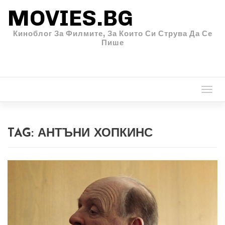
MOVIES.BG
Киноблог За Филмите, За Които Си Струва Да Се
Пише
Togg
navi
TAG:
АНТЪНИ ХОПКИНС