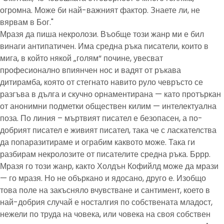
огромна. Може би най-важният фактор. Знаете ли, не
вярвам в Бог."
Мразя да пиша некролози. Въобще този жанр ми е бил
винаги антипатичен. Има средна ръка писатели, които в
мига, в който някой „голям“ почине, увесват
професионално впиянчен нос и вадят от ръкава
дитирамба, която от стегнато навито руло чевръсто се
разгъва в дълга и скучно орнаментирана — като протъркан
от анонимни подметки обществен килим — интелектуална
поза. По линия – мъртвият писател е безопасен, а по-
добрият писател е живият писател, така че с ласкателства
да попаразитираме и ограбим каквото може. Така ги
разбирам некролозите от писателите средна ръка. Бррр.
Мразя го този жанр, както Холдън Кофийлд може да мрази
— го мразя. Но не объркано и ядосано, друго е. Изобщо
това поле на закъсняло вчувстване и сантимент, което в
най-добрия случай е носталгия по собствената младост,
нежели по труда на човека, или човека на своя собствен