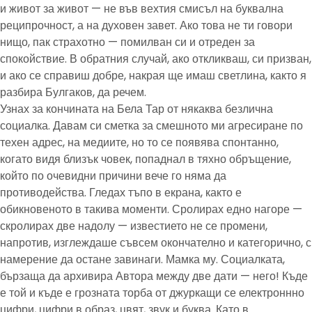
и живот за живот — не във вехтия смисъл на буквална
реципрочност, а на духовен завет. Ако това не ти говори
нищо, пак страхотно — помилван си и отреден за
спокойствие. В обратния случай, ако откликваш, си призван,
и ако се справиш добре, накрая ще имаш светлина, както я
разбира Булгаков, да речем.
Узнах за кончината на Бела Тар от някаква безлична
социалка. Давам си сметка за смешното ми агресиране по
техен адрес, на медиите, но то се появява спонтанно,
когато видя близък човек, попаднал в тяхно обръщение,
който по очевидни причини вече го няма да
противодейства. Гледах тъпо в екрана, както е
обикновеното в такива моменти. Сролирах едно нагоре —
скролирах две надолу — известието не се промени,
напротив, изглеждаше съвсем окончателно и категорично, с
намерение да остане завинаги. Мамка му. Социалката,
бързаща да архивира Автора между две дати — него! Къде
е той и къде е грозната торба от джуркащи се електроннно
цифри, цифри в образ, цвят, звук и буква. Като в