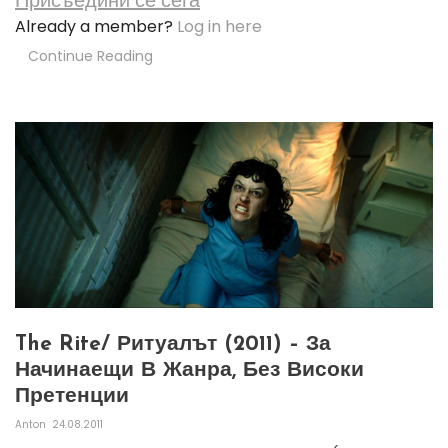
Присъедини се сега
Already a member?
Log in here
Continue Reading
The Rite/ Ритуалът (2011) – За
Начинаещи В Жанра, Без Високи
Претенции
Anton
24.08.2011