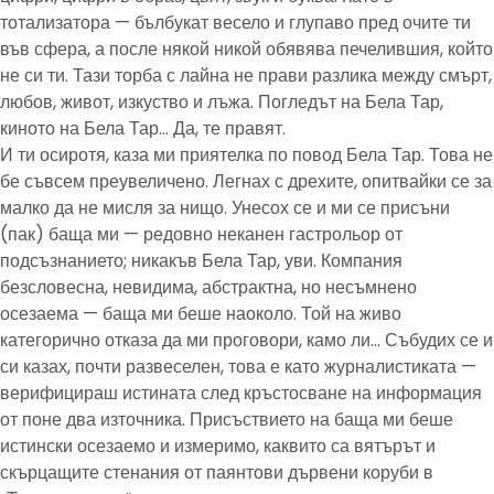
тотализатора — бълбукат весело и глупаво пред очите ти
във сфера, а после някой никой обявява печелившия, който
не си ти. Тази торба с лайна не прави разлика между смърт,
любов, живот, изкуство и лъжа. Погледът на Бела Тар,
киното на Бела Тар… Да, те правят.
И ти осиротя, каза ми приятелка по повод Бела Тар. Това не
бе съвсем преувеличено. Легнах с дрехите, опитвайки се за
малко да не мисля за нищо. Унесох се и ми се присъни
(пак) баща ми — редовно неканен гастрольор от
подсъзнанието; никакъв Бела Тар, уви. Компания
безсловесна, невидима, абстрактна, но несъмнено
осезаема — баща ми беше наоколо. Той на живо
категорично отказа да ми проговори, камо ли… Събудих се и
си казах, почти развеселен, това е като журналистиката —
верифицираш истината след кръстосване на информация
от поне два източника. Присъствието на баща ми беше
истински осезаемо и измеримо, каквито са вятърът и
скърцащите стенания от паянтови дървени коруби в