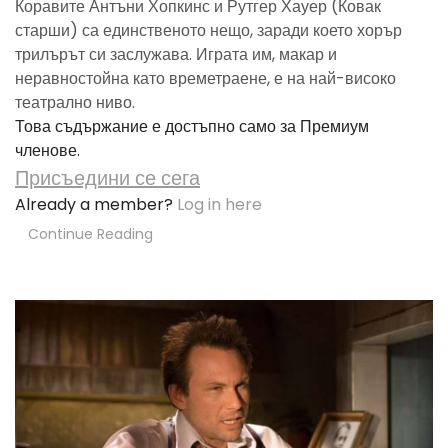
Коравите Антъни Хопкинс и Рутгер Хауер (Ковак
старши) са единственото нещо, заради което хорър
трилърът си заслужава. Играта им, макар и
неравностойна като времетраене, е на най-високо
театрално ниво.
Това съдържание е достъпно само за Премиум
членове.
Присъедини се сега
Already a member?
Log in here
Continue Reading