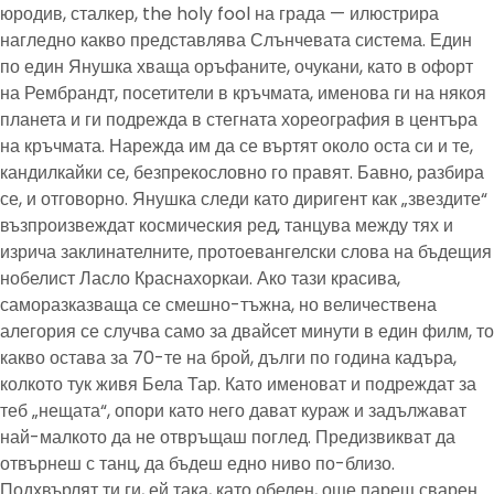
юродив, сталкер, the holy fool на града — илюстрира
нагледно какво представлява Слънчевата система. Един
по един Янушка хваща оръфаните, очукани, като в офорт
на Рембрандт, посетители в кръчмата, именова ги на някоя
планета и ги подрежда в стегната хореография в центъра
на кръчмата. Нарежда им да се въртят около оста си и те,
кандилкайки се, безпрекословно го правят. Бавно, разбира
се, и отговорно. Янушка следи като диригент как „звездите“
възпроизвеждат космическия ред, танцува между тях и
изрича заклинателните, протоевангелски слова на бъдещия
нобелист Ласло Краснахоркаи. Ако тази красива,
саморазказваща се смешно-тъжна, но величествена
алегория се случва само за двайсет минути в един филм, то
какво остава за 70-те на брой, дълги по година кадъра,
колкото тук живя Бела Тар. Като именоват и подреждат за
теб „нещата“, опори като него дават кураж и задължават
най-малкото да не отвръщаш поглед. Предизвикват да
отвърнеш с танц, да бъдеш едно ниво по-близо.
Подхвърлят ти ги, ей така, като обелен, още парещ сварен