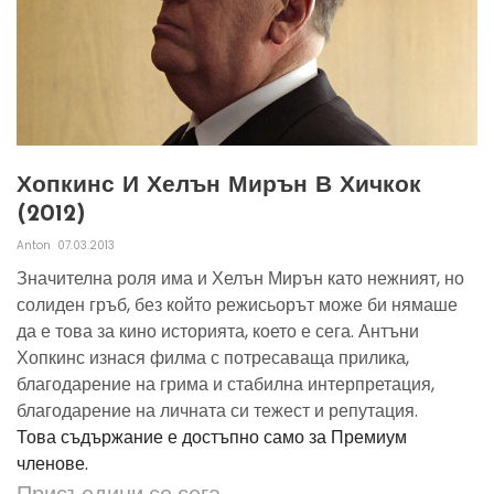
Хопкинс И Хелън Мирън В Хичкок
(2012)
Anton
07.03.2013
Значителна роля има и Хелън Мирън като нежният, но
солиден гръб, без който режисьорът може би нямаше
да е това за кино историята, което е сега. Антъни
Хопкинс изнася филма с потресаваща прилика,
благодарение на грима и стабилна интерпретация,
благодарение на личната си тежест и репутация.
Това съдържание е достъпно само за Премиум
членове.