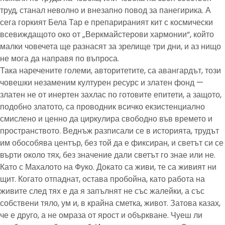
труд, станал неволно и внезапно повод за панегирика. А
сега горкият Бела Тар е препарираният кит с космически
всевиждащото око от „Веркмайстерови хармонии“, който
малки човечета ще разнасят за зрелище три дни, и аз нищо
не мога да направя по въпроса.
Така наречените големи, авторитетите, са авангардът, този
човешки незаменим културен ресурс и златен фонд —
златен не от инертен захлас по готовите епитети, а защото,
подобно златото, са проводник всичко екзистенциално
смислено и ценно да циркулира свободно във времето и
пространството. Веднъж разписали се в историята, трудът
им обособява център, без той да е фиксиран, и светът си се
върти около тях, без значение дали светът го знае или не.
Като с Махалото на Фуко. Докато са живи, те са живият ни
щит. Когато отпаднат, остава пробойна, като работа на
живите след тях е да я запълнят не със жалейки, а със
собствени тяло, ум и, в крайна сметка, живот. Затова казах,
че е друго, а не омраза от ярост и объркване. Чуеш ли