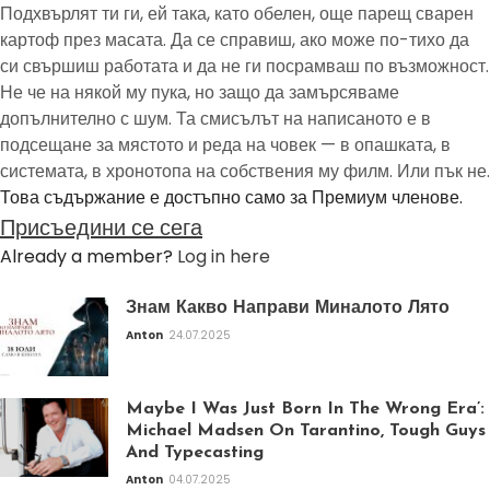
Подхвърлят ти ги, ей така, като обелен, още парещ сварен
картоф през масата. Да се справиш, ако може по-тихо да
си свършиш работата и да не ги посрамваш по възможност.
Не че на някой му пука, но защо да замърсяваме
допълнително с шум. Та смисълът на написаното е в
подсещане за мястото и реда на човек — в опашката, в
системата, в хронотопа на собствения му филм. Или пък не.
Това съдържание е достъпно само за Премиум членове.
Присъедини се сега
Already a member?
Log in here
Знам Какво Направи Миналото Лято
Anton
24.07.2025
Maybe I Was Just Born In The Wrong Era’:
Michael Madsen On Tarantino, Tough Guys
And Typecasting
Anton
04.07.2025