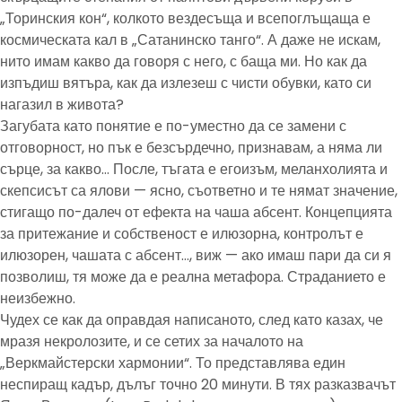
„Торинския кон“, колкото вездесъща и всепоглъщаща е
космическата кал в „Сатанинско танго“. А даже не искам,
нито имам какво да говоря с него, с баща ми. Но как да
изпъдиш вятъра, как да излезеш с чисти обувки, като си
нагазил в живота?
Загубата като понятие е по-уместно да се замени с
отговорност, но пък е безсърдечно, признавам, а няма ли
сърце, за какво… После, тъгата е егоизъм, меланхолията и
скепсисът са ялови — ясно, съответно и те нямат значение,
стигащо по-далеч от ефекта на чаша абсент. Концепцията
за притежание и собственост е илюзорна, контролът е
илюзорен, чашата с абсент…, виж — ако имаш пари да си я
позволиш, тя може да е реална метафора. Страданието е
неизбежно.
Чудех се как да оправдая написаното, след като казах, че
мразя некролозите, и се сетих за началото на
„Веркмайстерски хармонии“. То представлява един
неспиращ кадър, дълъг точно 20 минути. В тях разказвачът