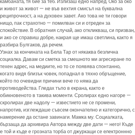
камбаната, тя бие за теб. Излизаш едно напред. Око за око
и живот за живот — не във вехтия смисъл на буквална
реципрочност, а на духовен завет. Ако това не ти говори
нищо, пак страхотно — помилван си и отреден за
спокойствие. В обратния случай, ако откликваш, си призван,
и ако се справиш добре, накрая ще имаш светлина, както я
разбира Булгаков, да речем.
Узнах за кончината на Бела Тар от някаква безлична
социалка. Давам си сметка за смешното ми агресиране по
техен адрес, на медиите, но то се появява спонтанно,
когато видя близък човек, попаднал в тяхно обръщение,
който по очевидни причини вече го няма да
противодейства. Гледах тъпо в екрана, както е
обикновеното в такива моменти. Сролирах едно нагоре —
скролирах две надолу — известието не се промени,
напротив, изглеждаше съвсем окончателно и категорично, с
намерение да остане завинаги. Мамка му. Социалката,
бързаща да архивира Автора между две дати — него! Къде
е той и къде е грозната торба от джуркащи се електроннно