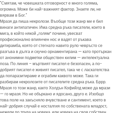
"Смятам, че човешката отговорност е много голяма,
огромна. Може би най-важният фактор. Знаете ли, не
вярвам в Бог."
Мразя да пиша некролози. Въобще този жанр ми е бил
винаги антипатичен. Има средна ръка писатели, които в
мига, в който някой „голям“ почине, увесват
професионално впиянчен нос и вадят от ръкава
дитирамба, която от стегнато навито руло чевръсто се
разгъва в дълга и скучно орнаментирана — като протъркан
от анонимни подметки обществен килим — интелектуална
поза. По линия – мъртвият писател е безопасен, а по-
добрият писател е живият писател, така че с ласкателства
да попаразитираме и ограбим каквото може. Така ги
разбирам некролозите от писателите средна ръка. Бррр.
Мразя го този жанр, както Холдън Кофийлд може да мрази
— го мразя. Но не объркано и ядосано, друго е. Изобщо
това поле на закъсняло вчувстване и сантимент, което в
най-добрия случай е носталгия по собствената младост,
нежели по труда на човека, или човека на своя собствен