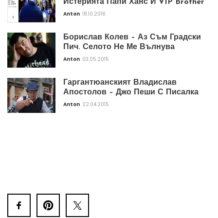
Истерията Папи Ханс И VIP Brother
Anton
18.10.2016
Борислав Колев – Аз Съм Градски
Пич. Селото Не Ме Вълнува
Anton
03.05.2015
Гаргантюанският Владислав
Апостолов – Джо Пеши С Писалка
Anton
22.04.2015