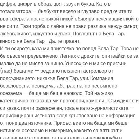
цифри, цифри в образ, цвят, звук и буква. Като в
тотализатора — бълбукат весело и глупаво пред очите ти
във сфера, а после някой никой обявява печелившия, който
не си ти. Тази торба с лайна не прави разлика между смърт,
любов, живот, изкуство и лъжа. Погледът на Бела Тар,
киното на Бела Тар… Да, те правят.
И ти осиротя, каза ми приятелка по повод Бела Тар. Това не
бе съвсем преувеличено. Легнах с дрехите, опитвайки се за
малко да не мисля за нищо. Унесох се и ми се присъни
(пак) баща ми — редовно неканен гастрольор от
подсъзнанието; никакъв Бела Тар, уви. Компания
безсловесна, невидима, абстрактна, но несъмнено
осезаема — баща ми беше наоколо. Той на живо
категорично отказа да ми проговори, камо ли… Събудих се и
си казах, почти развеселен, това е като журналистиката —
верифицираш истината след кръстосване на информация
от поне два източника. Присъствието на баща ми беше
истински осезаемо и измеримо, каквито са вятърът и
скърцащите стенания от паянтови дървени коруби в