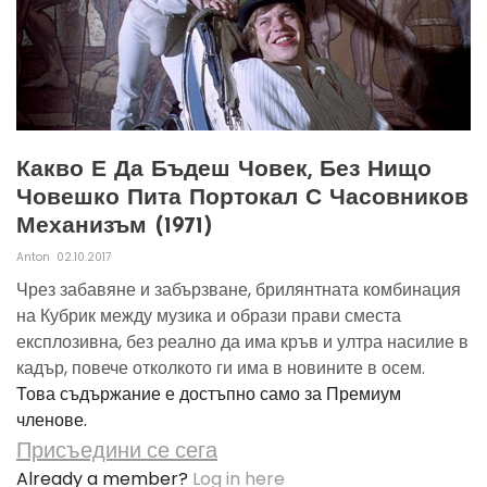
Какво Е Да Бъдеш Човек, Без Нищо
Човешко Пита Портокал С Часовников
Механизъм (1971)
Anton
02.10.2017
Чрез забавяне и забързване, брилянтната комбинация
на Кубрик между музика и образи прави сместа
експлозивна, без реално да има кръв и ултра насилие в
кадър, повече отколкото ги има в новините в осем.
Това съдържание е достъпно само за Премиум
членове.
Присъедини се сега
Already a member?
Log in here