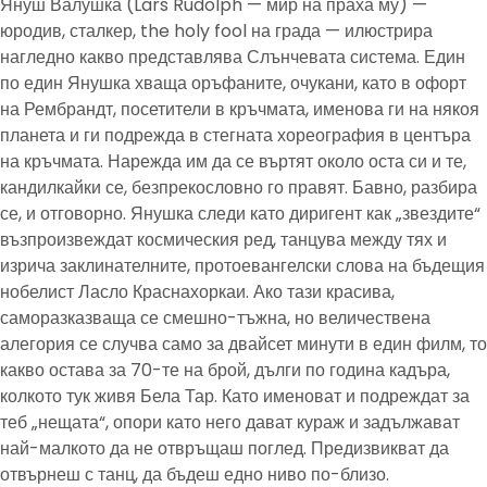
Януш Валушка (Lars Rudolph — мир на праха му) —
юродив, сталкер, the holy fool на града — илюстрира
нагледно какво представлява Слънчевата система. Един
по един Янушка хваща оръфаните, очукани, като в офорт
на Рембрандт, посетители в кръчмата, именова ги на някоя
планета и ги подрежда в стегната хореография в центъра
на кръчмата. Нарежда им да се въртят около оста си и те,
кандилкайки се, безпрекословно го правят. Бавно, разбира
се, и отговорно. Янушка следи като диригент как „звездите“
възпроизвеждат космическия ред, танцува между тях и
изрича заклинателните, протоевангелски слова на бъдещия
нобелист Ласло Краснахоркаи. Ако тази красива,
саморазказваща се смешно-тъжна, но величествена
алегория се случва само за двайсет минути в един филм, то
какво остава за 70-те на брой, дълги по година кадъра,
колкото тук живя Бела Тар. Като именоват и подреждат за
теб „нещата“, опори като него дават кураж и задължават
най-малкото да не отвръщаш поглед. Предизвикват да
отвърнеш с танц, да бъдеш едно ниво по-близо.