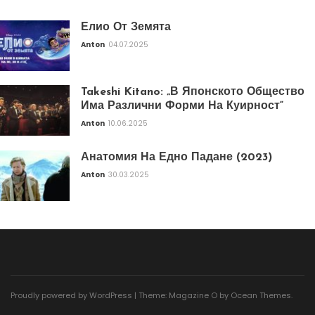
Елио От Земята
Anton
04.07.2025
Takeshi Kitano: „В Японското Общество
Има Различни Форми На Куирност“
Anton
10.06.2025
Анатомия На Едно Падане (2023)
Anton
30.03.2025
Proudly powered by WordPress
|
Theme: Magazine O by
Ocean Themes
.