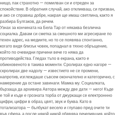
нищо, пак страхотно — помилван си и отреден за
спокойствие. В обратния случай, ако откликваш, си призван,
и ако се справиш добре, накрая ще имаш светлина, както я
разбира Булгаков, да речем.
Узнах за кончината на Бела Тар от някаква безлична
социалка. Давам си сметка за смешното ми агресиране по
техен адрес, на медиите, но то се появява спонтанно,
когато видя близък човек, попаднал в тяхно обръщение,
който по очевидни причини вече го няма да
противодейства. Гледах тъпо в екрана, както е
обикновеното в такива моменти. Сролирах едно нагоре —
скролирах две надолу — известието не се промени,
напротив, изглеждаше съвсем окончателно и категорично, с
намерение да остане завинаги. Мамка му. Социалката,
бързаща да архивира Автора между две дати — него! Къде
е той и къде е грозната торба от джуркащи се електроннно
цифри, цифри в образ, цвят, звук и буква. Като в
тотализатора — бълбукат весело и глупаво пред очите ти
във сфера, а после някой никой обявява печелившия, който