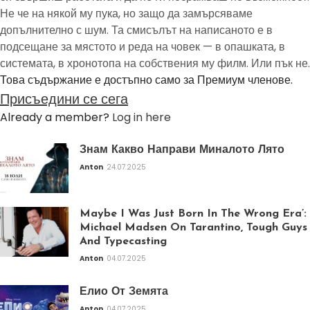
Не че на някой му пука, но защо да замърсяваме
допълнително с шум. Та смисълът на написаното е в
подсещане за мястото и реда на човек — в опашката, в
системата, в хронотопа на собствения му филм. Или пък не.
Това съдържание е достъпно само за Премиум членове.
Присъедини се сега
Already a member?
Log in here
Знам Какво Направи Миналото Лято
Anton
24.07.2025
Maybe I Was Just Born In The Wrong Era’:
Michael Madsen On Tarantino, Tough Guys
And Typecasting
Anton
04.07.2025
Елио От Земята
Anton
04.07.2025