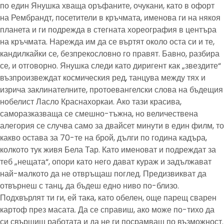
по един Янушка хваща оръфаните, очукани, като в офорт
на Рембрандт, посетители в кръчмата, именова ги на някоя
планета и ги подрежда в стегната хореография в центъра
на кръчмата. Нарежда им да се въртят около оста си и те,
кандилкайки се, безпрекословно го правят. Бавно, разбира
се, и отговорно. Янушка следи като диригент как „звездите“
възпроизвеждат космическия ред, танцува между тях и
изрича заклинателните, протоевангелски слова на бъдещия
нобелист Ласло Краснахоркаи. Ако тази красива,
саморазказваща се смешно-тъжна, но величествена
алегория се случва само за двайсет минути в един филм, то
какво остава за 70-те на брой, дълги по година кадъра,
колкото тук живя Бела Тар. Като именоват и подреждат за
теб „нещата“, опори като него дават кураж и задължават
най-малкото да не отвръщаш поглед. Предизвикват да
отвърнеш с танц, да бъдеш едно ниво по-близо.
Подхвърлят ти ги, ей така, като обелен, още парещ сварен
картоф през масата. Да се справиш, ако може по-тихо да
си свършиш работата и да не ги посрамваш по възможност.