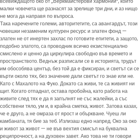
всевиждащото око от „Веркмайстерови хармонии“, който
малки човечета ще разнасят за зрелище три дни, и аз нищо
не мога да направя по въпроса.
Така наречените големи, авторитетите, са авангардът, този
човешки незаменим културен ресурс и златен фонд —
златен не от инертен захлас по готовите епитети, а защото,
подобно златото, са проводник всичко екзистенциално
смислено и ценно да циркулира свободно във времето и
пространството. Веднъж разписали се в историята, трудът
им обособява център, без той да е фиксиран, и светът си се
върти около тях, без значение дали светът го знае или не.
Като с Махалото на Фуко. Докато са живи, те са живият ни
щит. Когато отпаднат, остава пробойна, като работа на
живите след тях е да я запълнят не със жалейки, а със
собствени тяло, ум и, в крайна сметка, живот. Затова казах,
че е друго, а не омраза от ярост и объркване. Чуеш ли
камбаната, тя бие за теб. Излизаш едно напред. Око за око
и живот за живот — не във вехтия смисъл на буквална
реципрочност, а на духовен завет. Ако това не ти говори