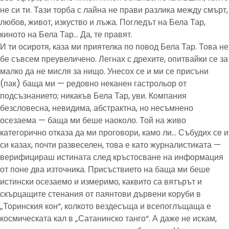
не си ти. Тази торба с лайна не прави разлика между смърт,
любов, живот, изкуство и лъжа. Погледът на Бела Тар,
киното на Бела Тар… Да, те правят.
И ти осиротя, каза ми приятелка по повод Бела Тар. Това не
бе съвсем преувеличено. Легнах с дрехите, опитвайки се за
малко да не мисля за нищо. Унесох се и ми се присъни
(пак) баща ми — редовно неканен гастрольор от
подсъзнанието; никакъв Бела Тар, уви. Компания
безсловесна, невидима, абстрактна, но несъмнено
осезаема — баща ми беше наоколо. Той на живо
категорично отказа да ми проговори, камо ли… Събудих се и
си казах, почти развеселен, това е като журналистиката —
верифицираш истината след кръстосване на информация
от поне два източника. Присъствието на баща ми беше
истински осезаемо и измеримо, каквито са вятърът и
скърцащите стенания от паянтови дървени коруби в
„Торинския кон“, колкото вездесъща и всепоглъщаща е
космическата кал в „Сатанинско танго“. А даже не искам,