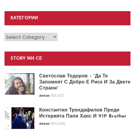
КАТЕГОРИИ
Категории
STORY МИ СЕ
Светослав Тодоров – “Да Те
Запомнят С Добро Е Риск И За Двете
Страни”
Anton
18.11.2017
Константин Трендафилов Преди
Истерията Папи Ханс И VIP Brother
Anton
18.10.2016