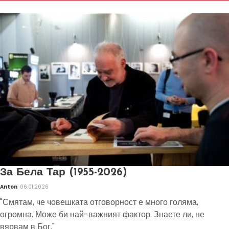
За Бела Тар (1955-2026)
Anton
06.01.2026
"Смятам, че човешката отговорност е много голяма,
огромна. Може би най-важният фактор. Знаете ли, не
вярвам в Бог."