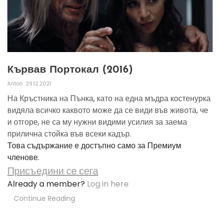
Кървав Портокал (2016)
Anton
29.12.2021
На Кръстника на Пънка, като на една мъдра костенурка
видяла всичко каквото може да се види във живота, че
и отгоре, не са му нужни видими усилия за заема
прилична стойка във всеки кадър.
Това съдържание е достъпно само за Премиум
членове.
Присъедини се сега
Already a member?
Log in here
Continue Reading