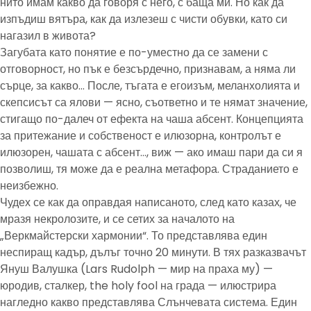
нито имам какво да говоря с него, с баща ми. Но как да
изпъдиш вятъра, как да излезеш с чисти обувки, като си
нагазил в живота?
Загубата като понятие е по-уместно да се замени с
отговорност, но пък е безсърдечно, признавам, а няма ли
сърце, за какво… После, тъгата е егоизъм, меланхолията и
скепсисът са ялови — ясно, съответно и те нямат значение,
стигащо по-далеч от ефекта на чаша абсент. Концепцията
за притежание и собственост е илюзорна, контролът е
илюзорен, чашата с абсент…, виж — ако имаш пари да си я
позволиш, тя може да е реална метафора. Страданието е
неизбежно.
Чудех се как да оправдая написаното, след като казах, че
мразя некролозите, и се сетих за началото на
„Веркмайстерски хармонии“. То представлява един
неспиращ кадър, дълъг точно 20 минути. В тях разказвачът
Януш Валушка (Lars Rudolph — мир на праха му) —
юродив, сталкер, the holy fool на града — илюстрира
нагледно какво представлява Слънчевата система. Един