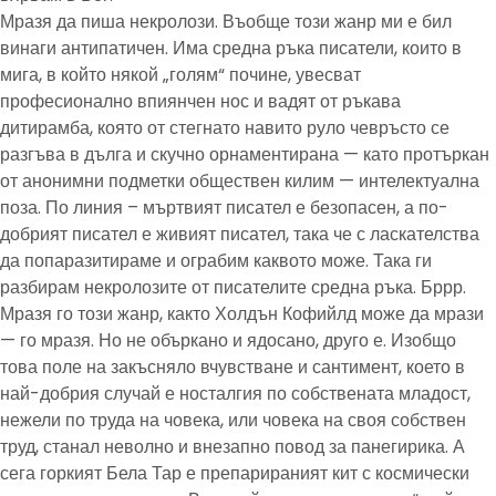
Мразя да пиша некролози. Въобще този жанр ми е бил
винаги антипатичен. Има средна ръка писатели, които в
мига, в който някой „голям“ почине, увесват
професионално впиянчен нос и вадят от ръкава
дитирамба, която от стегнато навито руло чевръсто се
разгъва в дълга и скучно орнаментирана — като протъркан
от анонимни подметки обществен килим — интелектуална
поза. По линия – мъртвият писател е безопасен, а по-
добрият писател е живият писател, така че с ласкателства
да попаразитираме и ограбим каквото може. Така ги
разбирам некролозите от писателите средна ръка. Бррр.
Мразя го този жанр, както Холдън Кофийлд може да мрази
— го мразя. Но не объркано и ядосано, друго е. Изобщо
това поле на закъсняло вчувстване и сантимент, което в
най-добрия случай е носталгия по собствената младост,
нежели по труда на човека, или човека на своя собствен
труд, станал неволно и внезапно повод за панегирика. А
сега горкият Бела Тар е препарираният кит с космически