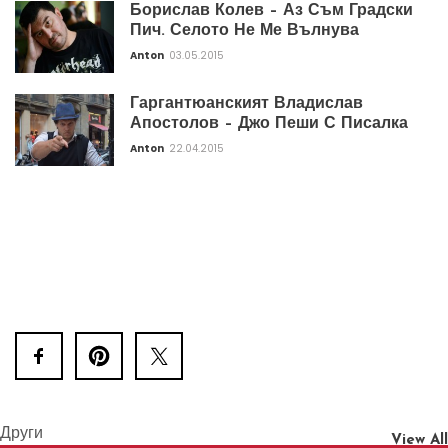
Борислав Колев – Аз Съм Градски
Пич. Селото Не Ме Вълнува
Anton
03.05.2015
Гаргантюанският Владислав
Апостолов – Джо Пеши С Писалка
Anton
22.04.2015
Други
View All