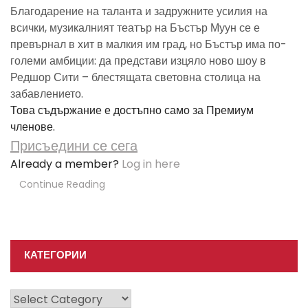
Благодарение на таланта и задружните усилия на
всички, музикалният театър на Бъстър Муун се е
превърнал в хит в малкия им град, но Бъстър има по-
големи амбиции: да представи изцяло ново шоу в
Редшор Сити – блестящата световна столица на
забавлението.
Това съдържание е достъпно само за Премиум
членове.
Присъедини се сега
Already a member?
Log in here
Continue Reading
КАТЕГОРИИ
Категории