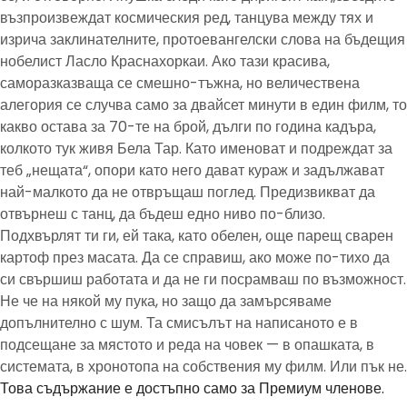
възпроизвеждат космическия ред, танцува между тях и
изрича заклинателните, протоевангелски слова на бъдещия
нобелист Ласло Краснахоркаи. Ако тази красива,
саморазказваща се смешно-тъжна, но величествена
алегория се случва само за двайсет минути в един филм, то
какво остава за 70-те на брой, дълги по година кадъра,
колкото тук живя Бела Тар. Като именоват и подреждат за
теб „нещата“, опори като него дават кураж и задължават
най-малкото да не отвръщаш поглед. Предизвикват да
отвърнеш с танц, да бъдеш едно ниво по-близо.
Подхвърлят ти ги, ей така, като обелен, още парещ сварен
картоф през масата. Да се справиш, ако може по-тихо да
си свършиш работата и да не ги посрамваш по възможност.
Не че на някой му пука, но защо да замърсяваме
допълнително с шум. Та смисълът на написаното е в
подсещане за мястото и реда на човек — в опашката, в
системата, в хронотопа на собствения му филм. Или пък не.
Това съдържание е достъпно само за Премиум членове.