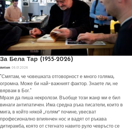
За Бела Тар (1955-2026)
Anton
06.01.2026
"Смятам, че човешката отговорност е много голяма,
огромна. Може би най-важният фактор. Знаете ли, не
вярвам в Бог."
Мразя да пиша некролози. Въобще този жанр ми е бил
винаги антипатичен. Има средна ръка писатели, които в
мига, в който някой „голям“ почине, увесват
професионално впиянчен нос и вадят от ръкава
дитирамба, която от стегнато навито руло чевръсто се