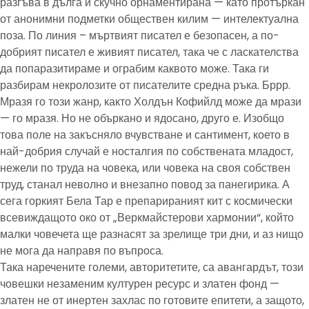
разгъва в дълга и скучно орнаментирана — като протъркан
от анонимни подметки обществен килим — интелектуална
поза. По линия – мъртвият писател е безопасен, а по-
добрият писател е живият писател, така че с ласкателства
да попаразитираме и ограбим каквото може. Така ги
разбирам некролозите от писателите средна ръка. Бррр.
Мразя го този жанр, както Холдън Кофийлд може да мрази
— го мразя. Но не объркано и ядосано, друго е. Изобщо
това поле на закъсняло вчувстване и сантимент, което в
най-добрия случай е носталгия по собствената младост,
нежели по труда на човека, или човека на своя собствен
труд, станал неволно и внезапно повод за панегирика. А
сега горкият Бела Тар е препарираният кит с космически
всевиждащото око от „Веркмайстерови хармонии“, който
малки човечета ще разнасят за зрелище три дни, и аз нищо
не мога да направя по въпроса.
Така наречените големи, авторитетите, са авангардът, този
човешки незаменим културен ресурс и златен фонд —
златен не от инертен захлас по готовите епитети, а защото,