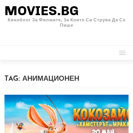
MOVIES.BG
Киноблог За Филмите, За Които Си Струва Да Се
Пише
Togg
navi
TAG:
АНИМАЦИОНЕН