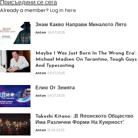
Присъедини се сега
Already a member?
Log in here
Знам Какво Направи Миналото Лято
Anton
24.07.2025
Maybe I Was Just Born In The Wrong Era’:
Michael Madsen On Tarantino, Tough Guys
And Typecasting
Anton
04.07.2025
Елио От Земята
Anton
04.07.2025
Takeshi Kitano: „В Японското Общество
Има Различни Форми На Куирност“
Anton
10.06.2025