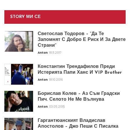
STORY МИ СЕ
Светослав Тодоров – “Да Те
Запомнят С Добро Е Риск И За Двете
Страни”
Anton
18.11.2017
Константин Трендафилов Преди
Истерията Папи Ханс И VIP Brother
Anton
18.10.2016
Борислав Колев – Аз Съм Градски
Пич. Селото Не Ме Вълнува
Anton
03.05.2015
Гаргантюанският Владислав
Апостолов – Джо Пеши С Писалка