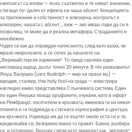
скепсисът са ялови — ясно, съответно и те нямат значение,
стигащо по-далеч от ефекта на чаша абсент. Концепцията
за притежание и собственост е илюзорна, контролът е
илюзорен, чашата с абсент…, виж — ако имаш пари да си я
позволиш, тя може да е реална метафора. Страданието е
неизбежно.
Чудех се как да оправдая написаното, след като казах, че
мразя некролозите, и се сетих за началото на
„Веркмайстерски хармонии“. То представлява един
неспиращ кадър, дълъг точно 20 минути. В тях разказвачът
Януш Валушка (Lars Rudolph — мир на праха му) —
юродив, сталкер, the holy fool на града — илюстрира
нагледно какво представлява Слънчевата система. Един
по един Янушка хваща оръфаните, очукани, като в офорт
на Рембрандт, посетители в кръчмата, именова ги на някоя
планета и ги подрежда в стегната хореография в центъра
на кръчмата. Нарежда им да се въртят около оста си и те,
кандилкайки се, безпрекословно го правят. Бавно, разбира
се, и отговорно. Янушка следи като диригент как „звездите“