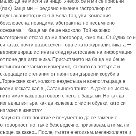
малко да не мисля за нищо. Унесох се и ми се присъни
(пак) баща ми — редовно неканен гастрольор от
подсъзнанието; никакъв Бела Тар, уви. Компания
безсловесна, невидима, абстрактна, но несъмнено
осезаема — баща ми беше наоколо. Той на живо
категорично отказа да ми проговори, камо ли… Събудих се и
си казах, почти развеселен, това е като журналистиката —
верифицираш истината след кръстосване на информация
от поне два източника. Присъствието на баща ми беше
истински осезаемо и измеримо, каквито са вятърът и
скърцащите стенания от паянтови дървени коруби в
„Торинския кон“, колкото вездесъща и всепоглъщаща е
космическата кал в „Сатанинско танго“. А даже не искам,
нито имам какво да говоря с него, с баща ми. Но как да
изпъдиш вятъра, как да излезеш с чисти обувки, като си
нагазил в живота?
Загубата като понятие е по-уместно да се замени с
отговорност, но пък е безсърдечно, признавам, а няма ли
сърце, за какво… После, тъгата е егоизъм, меланхолията и