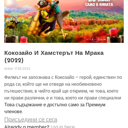
Кокозайо И Хамстерът На Мрака
(2022)
Anton
17.05.2022
Филмът ни запознава с Кокозайо – герой, единствен по
рода си, който ще ни отведе на необикновено
пътешествие, в чийто край ще открием, че това, което
ни прави различни, е и това, което ни прави специални
Това съдържание е достъпно само за Премиум
членове.
Присъедини се сега
Already a member?
Log in here