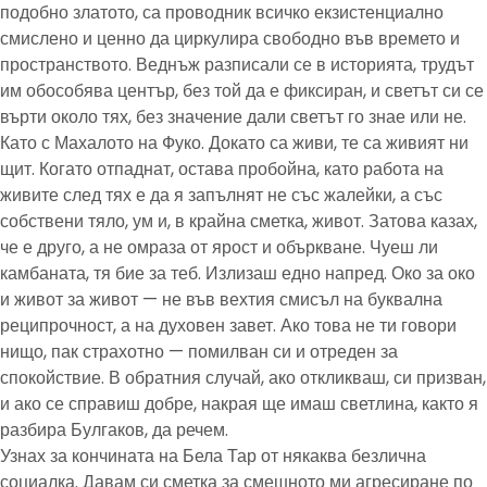
подобно златото, са проводник всичко екзистенциално
смислено и ценно да циркулира свободно във времето и
пространството. Веднъж разписали се в историята, трудът
им обособява център, без той да е фиксиран, и светът си се
върти около тях, без значение дали светът го знае или не.
Като с Махалото на Фуко. Докато са живи, те са живият ни
щит. Когато отпаднат, остава пробойна, като работа на
живите след тях е да я запълнят не със жалейки, а със
собствени тяло, ум и, в крайна сметка, живот. Затова казах,
че е друго, а не омраза от ярост и объркване. Чуеш ли
камбаната, тя бие за теб. Излизаш едно напред. Око за око
и живот за живот — не във вехтия смисъл на буквална
реципрочност, а на духовен завет. Ако това не ти говори
нищо, пак страхотно — помилван си и отреден за
спокойствие. В обратния случай, ако откликваш, си призван,
и ако се справиш добре, накрая ще имаш светлина, както я
разбира Булгаков, да речем.
Узнах за кончината на Бела Тар от някаква безлична
социалка. Давам си сметка за смешното ми агресиране по