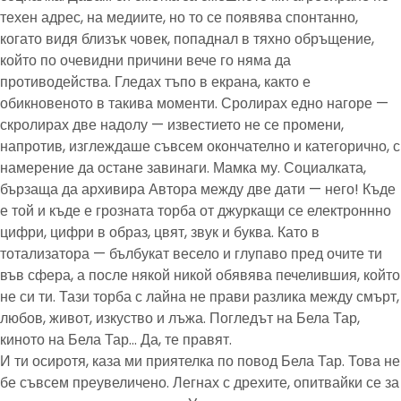
техен адрес, на медиите, но то се появява спонтанно,
когато видя близък човек, попаднал в тяхно обръщение,
който по очевидни причини вече го няма да
противодейства. Гледах тъпо в екрана, както е
обикновеното в такива моменти. Сролирах едно нагоре —
скролирах две надолу — известието не се промени,
напротив, изглеждаше съвсем окончателно и категорично, с
намерение да остане завинаги. Мамка му. Социалката,
бързаща да архивира Автора между две дати — него! Къде
е той и къде е грозната торба от джуркащи се електроннно
цифри, цифри в образ, цвят, звук и буква. Като в
тотализатора — бълбукат весело и глупаво пред очите ти
във сфера, а после някой никой обявява печелившия, който
не си ти. Тази торба с лайна не прави разлика между смърт,
любов, живот, изкуство и лъжа. Погледът на Бела Тар,
киното на Бела Тар… Да, те правят.
И ти осиротя, каза ми приятелка по повод Бела Тар. Това не
бе съвсем преувеличено. Легнах с дрехите, опитвайки се за